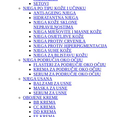
SETOVI
NJEGA PO TIPU KOŽE I UČINKU
ANTI-AGEING NJEGA
HIDRATANTNA NJEGA
NJEGA KOŽE SKLONE
NEPRAVILNOSTIMA
NJEGA MJEŠOVITE I MASNE KOŽE
NJEGA OSJETLJIVE KOŽE
NJEGA PROTIV CRVENILA
NJEGA PROTIV HIPERPIGMENTACIJA
NJEGA SUHE KOŽE
NJEGA ZA BLISTAVU KOŽU
NJEGA PODRUČJA OKO OČIJU
FLASTERI ZA PODRUČJE OKO OČIJU
KREMA ZA PODRUČJE OKO OČIJU
SERUM ZA PODRUČJE OKO OČIJU
NJEGA USANA
BALZAMI ZA USNE
MASKA ZA USNE
SERUM ZA USNE
OBOJENE KREME
BB KREMA
CC KREMA
DD KREMA
EE KREMA