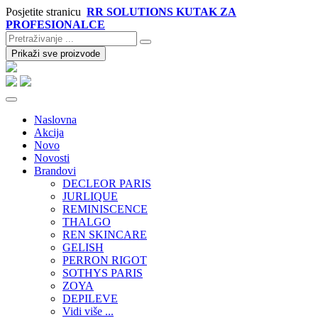
Posjetite stranicu
RR SOLUTIONS KUTAK ZA
PROFESIONALCE
Prikaži sve proizvode
Naslovna
Akcija
Novo
Novosti
Brandovi
DECLEOR PARIS
JURLIQUE
REMINISCENCE
THALGO
REN SKINCARE
GELISH
PERRON RIGOT
SOTHYS PARIS
ZOYA
DEPILEVE
Vidi više ...