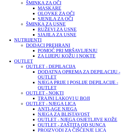
ŠMINKA ZA OČI
MASKARE
OLOVKE ZA OČI
SJENILA ZA OČI
ŠMINKA ZA USNE
RUŽEVI ZA USNE
SJAJILA ZA USNE
NUTRIJENTI
DODACI PREHRANI
POMOĆ PRI MRŠAVLJENJU
ZA LIJEPU KOŽU I NOKTE
OUTLET
OUTLET - DEPILACIJA
DODATNA OPREMA ZA DEPILACIJU -
OUTLET
NJEGA PRIJE I POSLIJE DEPILACIJE -
OUTLET
OUTLET - NOKTI
TRAJNI LAKOVI U BOJI
OUTLET - NJEGA LICA
ANTI-AGE NJEGA
NJEGA ZA BLISTAVOST
OUTLET - NJEGA OSJETLJIVE KOŽE
OUTLET - ZAŠTITA OD SUNCA
PROIZVODI ZA ČIŠĆENJE LICA