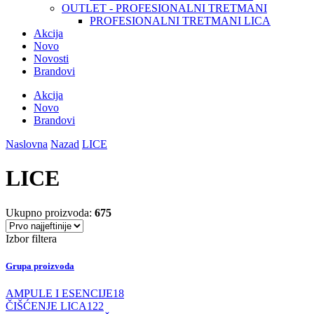
OUTLET - PROFESIONALNI TRETMANI
PROFESIONALNI TRETMANI LICA
Akcija
Novo
Novosti
Brandovi
Akcija
Novo
Brandovi
Naslovna
Nazad
LICE
LICE
Ukupno proizvoda:
675
Izbor filtera
Grupa proizvoda
AMPULE I ESENCIJE
18
ČIŠĆENJE LICA
122