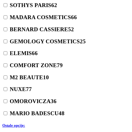
SOTHYS PARIS
62
MADARA COSMETICS
66
BERNARD CASSIERE
52
GEMOLOGY COSMETICS
25
ELEMIS
66
COMFORT ZONE
79
M2 BEAUTE
10
NUXE
77
OMOROVICZA
36
MARIO BADESCU
48
Ostale opcije: