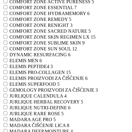
COMFORT ZONE ACTIVE PURENESS
5
COMFORT ZONE ESSENTIAL
7
COMFORT ZONE HYDRAMEMORY
6
COMFORT ZONE REMEDY
5
COMFORT ZONE RENIGHT
3
COMFORT ZONE SACRED NATURE
5
COMFORT ZONE SKIN REGIMEN LX
15
COMFORT ZONE SUBLIME SKIN
9
COMFORT ZONE SUN SOUL
12
DYNAMIC RESURFACING
6
ELEMIS MEN
6
ELEMIS PEPTIDE4
3
ELEMIS PRO-COLLAGEN
15
ELEMIS PROIZVODI ZA ČIŠĆENJE
6
ELEMIS SUPERFOOD
5
GEMOLOGY PROIZVODI ZA ČIŠĆENJE
3
JURLIQUE CALENDULA
4
JURLIQUE HERBAL RECOVERY
5
JURLIQUE NUTRI-DEFINE
6
JURLIQUE RARE ROSE
5
MADARA AGE PRO
5
MADARA ČIŠĆENJE LICA
8
MADARA DEEP MOISTURE
4