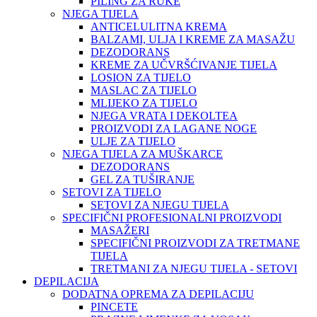
PILING ZA RUKE
NJEGA TIJELA
ANTICELULITNA KREMA
BALZAMI, ULJA I KREME ZA MASAŽU
DEZODORANS
KREME ZA UČVRŠĆIVANJE TIJELA
LOSION ZA TIJELO
MASLAC ZA TIJELO
MLIJEKO ZA TIJELO
NJEGA VRATA I DEKOLTEA
PROIZVODI ZA LAGANE NOGE
ULJE ZA TIJELO
NJEGA TIJELA ZA MUŠKARCE
DEZODORANS
GEL ZA TUŠIRANJE
SETOVI ZA TIJELO
SETOVI ZA NJEGU TIJELA
SPECIFIČNI PROFESIONALNI PROIZVODI
MASAŽERI
SPECIFIČNI PROIZVODI ZA TRETMANE
TIJELA
TRETMANI ZA NJEGU TIJELA - SETOVI
DEPILACIJA
DODATNA OPREMA ZA DEPILACIJU
PINCETE