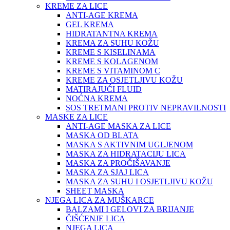
KREME ZA LICE
ANTI-AGE KREMA
GEL KREMA
HIDRATANTNA KREMA
KREMA ZA SUHU KOŽU
KREME S KISELINAMA
KREME S KOLAGENOM
KREME S VITAMINOM C
KREME ZA OSJETLJIVU KOŽU
MATIRAJUĆI FLUID
NOĆNA KREMA
SOS TRETMANI PROTIV NEPRAVILNOSTI
MASKE ZA LICE
ANTI-AGE MASKA ZA LICE
MASKA OD BLATA
MASKA S AKTIVNIM UGLJENOM
MASKA ZA HIDRATACIJU LICA
MASKA ZA PROČIŠAVANJE
MASKA ZA SJAJ LICA
MASKA ZA SUHU I OSJETLJIVU KOŽU
SHEET MASKA
NJEGA LICA ZA MUŠKARCE
BALZAMI I GELOVI ZA BRIJANJE
ČIŠĆENJE LICA
NJEGA LICA