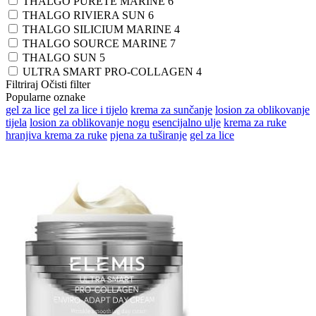
THALGO PURETE MARINE
6
THALGO RIVIERA SUN
6
THALGO SILICIUM MARINE
4
THALGO SOURCE MARINE
7
THALGO SUN
5
ULTRA SMART PRO-COLLAGEN
4
Filtriraj
Očisti filter
Popularne oznake
gel za lice
gel za lice i tijelo
krema za sunčanje
losion za oblikovanje
tijela
losion za oblikovanje nogu
esencijalno ulje
krema za ruke
hranjiva krema za ruke
pjena za tuširanje
gel za lice