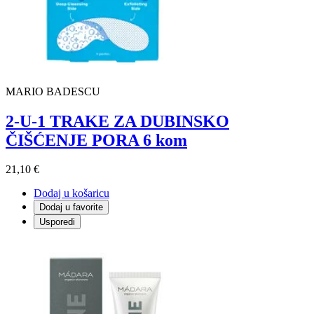
MARIO BADESCU
2-U-1 TRAKE ZA DUBINSKO
ČIŠĆENJE PORA 6 kom
21,10 €
Dodaj u košaricu
Dodaj u favorite
Usporedi