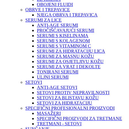
OBOJENI FLUIDI
OBRVE I TREPAVICE
NJEGA OBRVA I TREPAVICA
SERUMI ZA LICE
ANTI-AGE SERUMI
PROČIŠĆAVAJUĆI SERUMI
SERUMI S KISELINAMA
SERUMI S KOLAGENOM
SERUMI S VITAMINOM C
SERUMI ZA HIDRATACIJU LICA
SERUMI ZA MASNU KOŽU
SERUMI ZA OSJETLJIVU KOŽU
SERUMI ZA VRAT I DEKOLTE
TONIRANI SERUMI
ULJNI SERUMI
SETOVI
ANTI-AGE SETOVI
SETOVI PROTIV NEPRAVILNOSTI
SETOVI ZA BLISTAVU KOŽU
SETOVI ZA HIDRATACIJU
SPECIFIČNI PROFESIONALNI PROIZVODI
MASAŽERI
SPECIFIČNI PROIZVODI ZA TRETMANE
TRETMANI - SETOVI
SUNČANJE