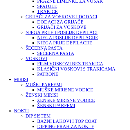
PRAZNE LIMENKE ZA VOSAK
ŠPATULE
TRAKICE
GRIJAČI ZA VOSKOVE I DODACI
DODACI ZA GRIJAČE
GRIJAČI ZA VOSKOVE
NJEGA PRIJE I POSLIJE DEPILACI
NJEGA POSLIJE DEPILACIJE
NJEGA PRIJE DEPILACIJE
ŠEĆERNA PASTA
ŠEĆERNA PASTA
VOSKOVI
FILM VOSKOVI BEZ TRAKICA
KLASIČNI VOSKOVI S TRAKICAMA
PATRONE
MIRISI
MUŠKI PARFEMI
MUŠKE MIRISNE VODICE
ŽENSKI MIRISI
ŽENSKE MIRISNE VODICE
ŽENSKI PARFEMI
NOKTI
DIP SISTEM
BAZNI LAKOVI I TOP COAT
DIPPING PRAH ZA NOKTE