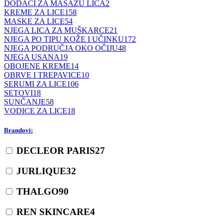
DODACI ZA MASAŽU LICA
2
KREME ZA LICE
158
MASKE ZA LICE
54
NJEGA LICA ZA MUŠKARCE
21
NJEGA PO TIPU KOŽE I UČINKU
172
NJEGA PODRUČJA OKO OČIJU
48
NJEGA USANA
19
OBOJENE KREME
14
OBRVE I TREPAVICE
10
SERUMI ZA LICE
106
SETOVI
18
SUNČANJE
58
VODICE ZA LICE
18
Brandovi:
DECLEOR PARIS
27
JURLIQUE
32
THALGO
90
REN SKINCARE
4