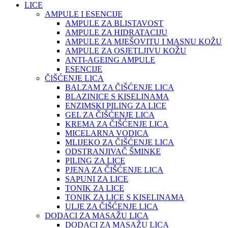
LICE
AMPULE I ESENCIJE
AMPULE ZA BLISTAVOST
AMPULE ZA HIDRATACIJU
AMPULE ZA MJEŠOVITU I MASNU KOŽU
AMPULE ZA OSJETLJIVU KOŽU
ANTI-AGEING AMPULE
ESENCIJE
ČIŠĆENJE LICA
BALZAM ZA ČIŠĆENJE LICA
BLAZINICE S KISELINAMA
ENZIMSKI PILING ZA LICE
GEL ZA ČIŠĆENJE LICA
KREMA ZA ČIŠĆENJE LICA
MICELARNA VODICA
MLIJEKO ZA ČIŠĆENJE LICA
ODSTRANJIVAČ ŠMINKE
PILING ZA LICE
PJENA ZA ČIŠĆENJE LICA
SAPUNI ZA LICE
TONIK ZA LICE
TONIK ZA LICE S KISELINAMA
ULJE ZA ČIŠĆENJE LICA
DODACI ZA MASAŽU LICA
DODACI ZA MASAŽU LICA