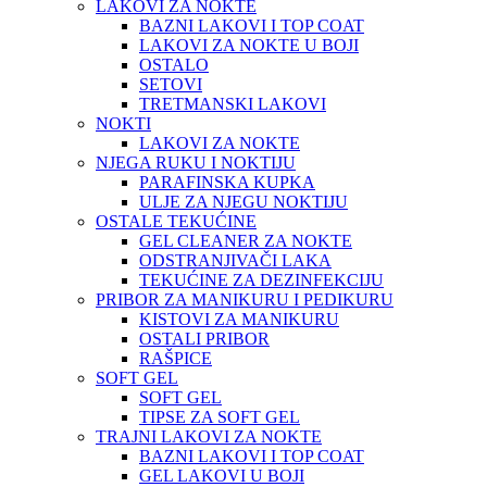
LAKOVI ZA NOKTE
BAZNI LAKOVI I TOP COAT
LAKOVI ZA NOKTE U BOJI
OSTALO
SETOVI
TRETMANSKI LAKOVI
NOKTI
LAKOVI ZA NOKTE
NJEGA RUKU I NOKTIJU
PARAFINSKA KUPKA
ULJE ZA NJEGU NOKTIJU
OSTALE TEKUĆINE
GEL CLEANER ZA NOKTE
ODSTRANJIVAČI LAKA
TEKUĆINE ZA DEZINFEKCIJU
PRIBOR ZA MANIKURU I PEDIKURU
KISTOVI ZA MANIKURU
OSTALI PRIBOR
RAŠPICE
SOFT GEL
SOFT GEL
TIPSE ZA SOFT GEL
TRAJNI LAKOVI ZA NOKTE
BAZNI LAKOVI I TOP COAT
GEL LAKOVI U BOJI