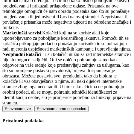
informacijama o uređaju. To činimo kako bismo poboljšali iskustvo
pregledavanja i prikazali prilagođene oglase. Pristanak na ove
tehnologije omogućit će nam obradu podataka kao što su ponašanje
pregledavanja ili jedinstveni ID-ovi na ovoj stranici. Nepristanak ili
povlačenje pristanka može negativno utjecati na određene značajke i
funkcije.
Marketinški servisi
Kolačići kojima se koriste alati koje
upotrebljavamo za poboljšanje korisničkog iskustva. Pomoću tih se
kolačića prikupljaju podaci o ponašanju korisnika te se pohranjuju
radi mjerenja uspješnosti marketinških kampanja i upravljanja njima.
Neophodni kolačići
Ti su kolačići nužni za rad internetske stranice i
nije ih moguće isključiti. Oni se obično pohranjuju samo kao
odgovor na vaše radnje koje predstavljaju zahtjev za uslugama, kao
što su promjene postavki privatnosti, prijava ili ispunjavanje
obrazaca. Možete postaviti svoj preglednik tako da blokira te
kolačiće ili vas obavještava o njima, ali neki dijelovi internetske
stranice zbog toga neće raditi. U tim se kolačićima ne pohranjuju
osobni podaci, ali se mogu pohraniti tehnički identifikatori za
identifikaciju osobe, što je primjerice potrebno za funkciju prijave na
stranicu.
Prihvaćam sve
Prihvaćam samo neophodno
Privatnost podataka