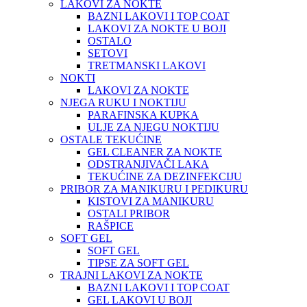
LAKOVI ZA NOKTE
BAZNI LAKOVI I TOP COAT
LAKOVI ZA NOKTE U BOJI
OSTALO
SETOVI
TRETMANSKI LAKOVI
NOKTI
LAKOVI ZA NOKTE
NJEGA RUKU I NOKTIJU
PARAFINSKA KUPKA
ULJE ZA NJEGU NOKTIJU
OSTALE TEKUĆINE
GEL CLEANER ZA NOKTE
ODSTRANJIVAČI LAKA
TEKUĆINE ZA DEZINFEKCIJU
PRIBOR ZA MANIKURU I PEDIKURU
KISTOVI ZA MANIKURU
OSTALI PRIBOR
RAŠPICE
SOFT GEL
SOFT GEL
TIPSE ZA SOFT GEL
TRAJNI LAKOVI ZA NOKTE
BAZNI LAKOVI I TOP COAT
GEL LAKOVI U BOJI