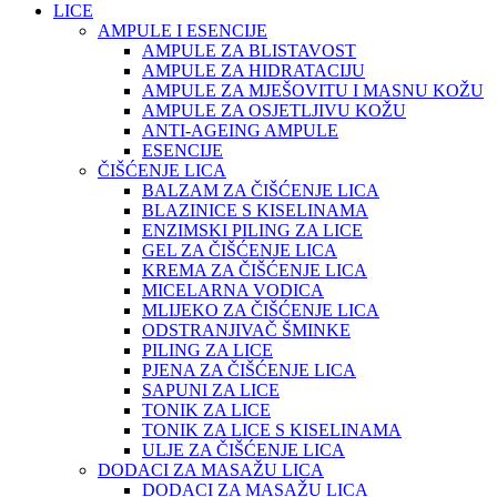
LICE
AMPULE I ESENCIJE
AMPULE ZA BLISTAVOST
AMPULE ZA HIDRATACIJU
AMPULE ZA MJEŠOVITU I MASNU KOŽU
AMPULE ZA OSJETLJIVU KOŽU
ANTI-AGEING AMPULE
ESENCIJE
ČIŠĆENJE LICA
BALZAM ZA ČIŠĆENJE LICA
BLAZINICE S KISELINAMA
ENZIMSKI PILING ZA LICE
GEL ZA ČIŠĆENJE LICA
KREMA ZA ČIŠĆENJE LICA
MICELARNA VODICA
MLIJEKO ZA ČIŠĆENJE LICA
ODSTRANJIVAČ ŠMINKE
PILING ZA LICE
PJENA ZA ČIŠĆENJE LICA
SAPUNI ZA LICE
TONIK ZA LICE
TONIK ZA LICE S KISELINAMA
ULJE ZA ČIŠĆENJE LICA
DODACI ZA MASAŽU LICA
DODACI ZA MASAŽU LICA