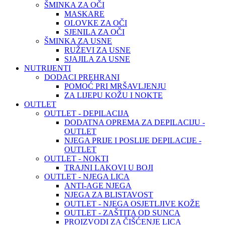
ŠMINKA ZA OČI
MASKARE
OLOVKE ZA OČI
SJENILA ZA OČI
ŠMINKA ZA USNE
RUŽEVI ZA USNE
SJAJILA ZA USNE
NUTRIJENTI
DODACI PREHRANI
POMOĆ PRI MRŠAVLJENJU
ZA LIJEPU KOŽU I NOKTE
OUTLET
OUTLET - DEPILACIJA
DODATNA OPREMA ZA DEPILACIJU -
OUTLET
NJEGA PRIJE I POSLIJE DEPILACIJE -
OUTLET
OUTLET - NOKTI
TRAJNI LAKOVI U BOJI
OUTLET - NJEGA LICA
ANTI-AGE NJEGA
NJEGA ZA BLISTAVOST
OUTLET - NJEGA OSJETLJIVE KOŽE
OUTLET - ZAŠTITA OD SUNCA
PROIZVODI ZA ČIŠĆENJE LICA