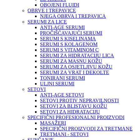
OBOJENI FLUIDI
OBRVE I TREPAVICE
NJEGA OBRVA I TREPAVICA
SERUMI ZA LICE
ANTI-AGE SERUMI
PROČIŠĆAVAJUĆI SERUMI
SERUMI S KISELINAMA
SERUMI S KOLAGENOM
SERUMI S VITAMINOM C
SERUMI ZA HIDRATACIJU LICA
SERUMI ZA MASNU KOŽU
SERUMI ZA OSJETLJIVU KOŽU
SERUMI ZA VRAT I DEKOLTE
TONIRANI SERUMI
ULJNI SERUMI
SETOVI
ANTI-AGE SETOVI
SETOVI PROTIV NEPRAVILNOSTI
SETOVI ZA BLISTAVU KOŽU
SETOVI ZA HIDRATACIJU
SPECIFIČNI PROFESIONALNI PROIZVODI
MASAŽERI
SPECIFIČNI PROIZVODI ZA TRETMANE
TRETMANI - SETOVI
SUNČANJE