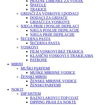
PRAZNE LIMENKE ZA VOSAK
ŠPATULE
TRAKICE
GRIJAČI ZA VOSKOVE I DODACI
DODACI ZA GRIJAČE
GRIJAČI ZA VOSKOVE
NJEGA PRIJE I POSLIJE DEPILACI
NJEGA POSLIJE DEPILACIJE
NJEGA PRIJE DEPILACIJE
ŠEĆERNA PASTA
ŠEĆERNA PASTA
VOSKOVI
FILM VOSKOVI BEZ TRAKICA
KLASIČNI VOSKOVI S TRAKICAMA
PATRONE
MIRISI
MUŠKI PARFEMI
MUŠKE MIRISNE VODICE
ŽENSKI MIRISI
ŽENSKE MIRISNE VODICE
ŽENSKI PARFEMI
NOKTI
DIP SISTEM
BAZNI LAKOVI I TOP COAT
DIPPING PRAH ZA NOKTE