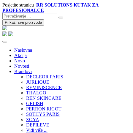
Posjetite stranicu
RR SOLUTIONS KUTAK ZA
PROFESIONALCE
Prikaži sve proizvode
Naslovna
Akcija
Novo
Novosti
Brandovi
DECLEOR PARIS
JURLIQUE
REMINISCENCE
THALGO
REN SKINCARE
GELISH
PERRON RIGOT
SOTHYS PARIS
ZOYA
DEPILEVE
Vidi više ...