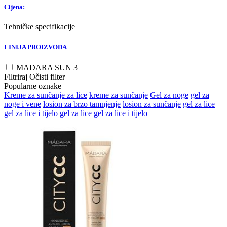
Cijena:
Tehničke specifikacije
LINIJA PROIZVODA
MADARA SUN
3
Filtriraj
Očisti filter
Popularne oznake
Kreme za sunčanje za lice
kreme za sunčanje
Gel za noge
gel za
noge i vene
losion za brzo tamnjenje
losion za sunčanje
gel za lice
gel za lice i tijelo
gel za lice
gel za lice i tijelo