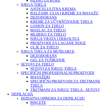
PILING ZA RUKE
NJEGA TIJELA
ANTICELULITNA KREMA
BALZAMI, ULJA I KREME ZA MASAŽU
DEZODORANS
KREME ZA UČVRŠĆIVANJE TIJELA
LOSION ZA TIJELO
MASLAC ZA TIJELO
MLIJEKO ZA TIJELO
NJEGA VRATA I DEKOLTEA
PROIZVODI ZA LAGANE NOGE
ULJE ZA TIJELO
NJEGA TIJELA ZA MUŠKARCE
DEZODORANS
GEL ZA TUŠIRANJE
SETOVI ZA TIJELO
SETOVI ZA NJEGU TIJELA
SPECIFIČNI PROFESIONALNI PROIZVODI
MASAŽERI
SPECIFIČNI PROIZVODI ZA TRETMANE
TIJELA
TRETMANI ZA NJEGU TIJELA - SETOVI
DEPILACIJA
DODATNA OPREMA ZA DEPILACIJU
PINCETE