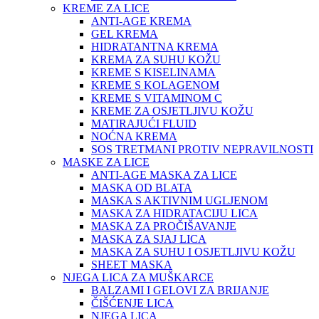
KREME ZA LICE
ANTI-AGE KREMA
GEL KREMA
HIDRATANTNA KREMA
KREMA ZA SUHU KOŽU
KREME S KISELINAMA
KREME S KOLAGENOM
KREME S VITAMINOM C
KREME ZA OSJETLJIVU KOŽU
MATIRAJUĆI FLUID
NOĆNA KREMA
SOS TRETMANI PROTIV NEPRAVILNOSTI
MASKE ZA LICE
ANTI-AGE MASKA ZA LICE
MASKA OD BLATA
MASKA S AKTIVNIM UGLJENOM
MASKA ZA HIDRATACIJU LICA
MASKA ZA PROČIŠAVANJE
MASKA ZA SJAJ LICA
MASKA ZA SUHU I OSJETLJIVU KOŽU
SHEET MASKA
NJEGA LICA ZA MUŠKARCE
BALZAMI I GELOVI ZA BRIJANJE
ČIŠĆENJE LICA
NJEGA LICA