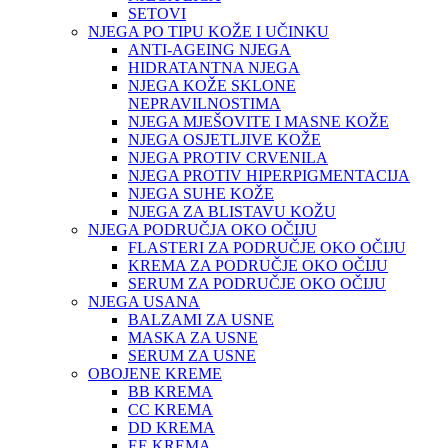
SETOVI
NJEGA PO TIPU KOŽE I UČINKU
ANTI-AGEING NJEGA
HIDRATANTNA NJEGA
NJEGA KOŽE SKLONE
NEPRAVILNOSTIMA
NJEGA MJEŠOVITE I MASNE KOŽE
NJEGA OSJETLJIVE KOŽE
NJEGA PROTIV CRVENILA
NJEGA PROTIV HIPERPIGMENTACIJA
NJEGA SUHE KOŽE
NJEGA ZA BLISTAVU KOŽU
NJEGA PODRUČJA OKO OČIJU
FLASTERI ZA PODRUČJE OKO OČIJU
KREMA ZA PODRUČJE OKO OČIJU
SERUM ZA PODRUČJE OKO OČIJU
NJEGA USANA
BALZAMI ZA USNE
MASKA ZA USNE
SERUM ZA USNE
OBOJENE KREME
BB KREMA
CC KREMA
DD KREMA
EE KREMA