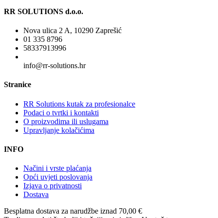
RR SOLUTIONS d.o.o.
Nova ulica 2 A, 10290 Zaprešić
01 335 8796
58337913996
info@rr-solutions.hr
Stranice
RR Solutions kutak za profesionalce
Podaci o tvrtki i kontakti
O proizvodima ili uslugama
Upravljanje kolačićima
INFO
Načini i vrste plaćanja
Opći uvjeti poslovanja
Izjava o privatnosti
Dostava
Besplatna dostava
za narudžbe iznad 70,00 €