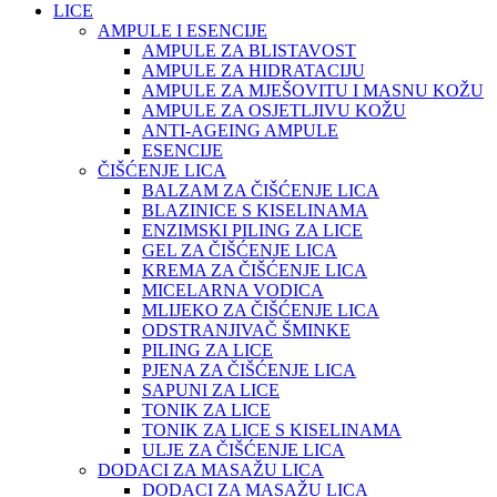
LICE
AMPULE I ESENCIJE
AMPULE ZA BLISTAVOST
AMPULE ZA HIDRATACIJU
AMPULE ZA MJEŠOVITU I MASNU KOŽU
AMPULE ZA OSJETLJIVU KOŽU
ANTI-AGEING AMPULE
ESENCIJE
ČIŠĆENJE LICA
BALZAM ZA ČIŠĆENJE LICA
BLAZINICE S KISELINAMA
ENZIMSKI PILING ZA LICE
GEL ZA ČIŠĆENJE LICA
KREMA ZA ČIŠĆENJE LICA
MICELARNA VODICA
MLIJEKO ZA ČIŠĆENJE LICA
ODSTRANJIVAČ ŠMINKE
PILING ZA LICE
PJENA ZA ČIŠĆENJE LICA
SAPUNI ZA LICE
TONIK ZA LICE
TONIK ZA LICE S KISELINAMA
ULJE ZA ČIŠĆENJE LICA
DODACI ZA MASAŽU LICA
DODACI ZA MASAŽU LICA