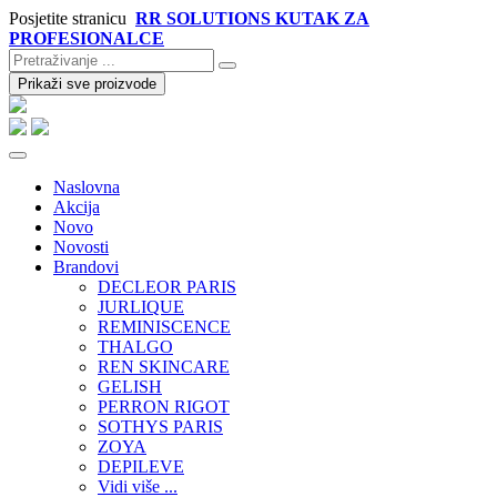
Posjetite stranicu
RR SOLUTIONS KUTAK ZA
PROFESIONALCE
Prikaži sve proizvode
Naslovna
Akcija
Novo
Novosti
Brandovi
DECLEOR PARIS
JURLIQUE
REMINISCENCE
THALGO
REN SKINCARE
GELISH
PERRON RIGOT
SOTHYS PARIS
ZOYA
DEPILEVE
Vidi više ...