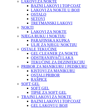
LAKOVI ZA NOKTE
BAZNI LAKOVI I TOP COAT
LAKOVI ZA NOKTE U BOJI
OSTALO
SETOVI
TRETMANSKI LAKOVI
NOKTI
LAKOVI ZA NOKTE
NJEGA RUKU I NOKTIJU
PARAFINSKA KUPKA
ULJE ZA NJEGU NOKTIJU
OSTALE TEKUĆINE
GEL CLEANER ZA NOKTE
ODSTRANJIVAČI LAKA
TEKUĆINE ZA DEZINFEKCIJU
PRIBOR ZA MANIKURU I PEDIKURU
KISTOVI ZA MANIKURU
OSTALI PRIBOR
RAŠPICE
SOFT GEL
SOFT GEL
TIPSE ZA SOFT GEL
TRAJNI LAKOVI ZA NOKTE
BAZNI LAKOVI I TOP COAT
GEL LAKOVI U BOJI