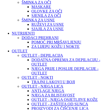
ŠMINKA ZA OČI
MASKARE
OLOVKE ZA OČI
SJENILA ZA OČI
ŠMINKA ZA USNE
RUŽEVI ZA USNE
SJAJILA ZA USNE
NUTRIJENTI
DODACI PREHRANI
POMOĆ PRI MRŠAVLJENJU
ZA LIJEPU KOŽU I NOKTE
OUTLET
OUTLET - DEPILACIJA
DODATNA OPREMA ZA DEPILACIJU -
OUTLET
NJEGA PRIJE I POSLIJE DEPILACIJE -
OUTLET
OUTLET - NOKTI
TRAJNI LAKOVI U BOJI
OUTLET - NJEGA LICA
ANTI-AGE NJEGA
NJEGA ZA BLISTAVOST
OUTLET - NJEGA OSJETLJIVE KOŽE
OUTLET - ZAŠTITA OD SUNCA
PROIZVODI ZA ČIŠĆENJE LICA