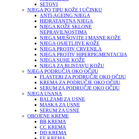
SETOVI
NJEGA PO TIPU KOŽE I UČINKU
ANTI-AGEING NJEGA
HIDRATANTNA NJEGA
NJEGA KOŽE SKLONE
NEPRAVILNOSTIMA
NJEGA MJEŠOVITE I MASNE KOŽE
NJEGA OSJETLJIVE KOŽE
NJEGA PROTIV CRVENILA
NJEGA PROTIV HIPERPIGMENTACIJA
NJEGA SUHE KOŽE
NJEGA ZA BLISTAVU KOŽU
NJEGA PODRUČJA OKO OČIJU
FLASTERI ZA PODRUČJE OKO OČIJU
KREMA ZA PODRUČJE OKO OČIJU
SERUM ZA PODRUČJE OKO OČIJU
NJEGA USANA
BALZAMI ZA USNE
MASKA ZA USNE
SERUM ZA USNE
OBOJENE KREME
BB KREMA
CC KREMA
DD KREMA
EE KREMA