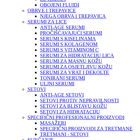
OBOJENI FLUIDI
OBRVE I TREPAVICE
NJEGA OBRVA I TREPAVICA
SERUMI ZA LICE
ANTI-AGE SERUMI
PROČIŠĆAVAJUĆI SERUMI
SERUMI S KISELINAMA
SERUMI S KOLAGENOM
SERUMI S VITAMINOM C
SERUMI ZA HIDRATACIJU LICA
SERUMI ZA MASNU KOŽU
SERUMI ZA OSJETLJIVU KOŽU
SERUMI ZA VRAT I DEKOLTE
TONIRANI SERUMI
ULJNI SERUMI
SETOVI
ANTI-AGE SETOVI
SETOVI PROTIV NEPRAVILNOSTI
SETOVI ZA BLISTAVU KOŽU
SETOVI ZA HIDRATACIJU
SPECIFIČNI PROFESIONALNI PROIZVODI
MASAŽERI
SPECIFIČNI PROIZVODI ZA TRETMANE
TRETMANI - SETOVI
SUNČANJE