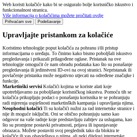
Web koristi kolačiće kako bi se osiguralo bolje korisničko iskustvo i
funkcionalnost stranica.
Više informacija o kolačićima možete pročitati ovdje
Prihvaćam sve
Podešavanje
Upravljajte pristankom za kolačiće
Koristimo tehnologije poput kolačića za pohranu i/ili pristup
informacijama o uređaju. To činimo kako bismo poboljšali iskustvo
pregledavanja i prikazali prilagođene oglase. Pristanak na ove
tehnologije omogućit će nam obradu podataka kao što su ponašanje
pregledavanja ili jedinstveni ID-ovi na ovoj stranici. Nepristanak ili
povlačenje pristanka može negativno utjecati na određene značajke i
funkcije.
Marketinški servisi
Kolačići kojima se koriste alati koje
upotrebljavamo za poboljšanje korisničkog iskustva. Pomoću tih se
kolačića prikupljaju podaci o ponašanju korisnika te se pohranjuju
radi mjerenja uspješnosti marketinških kampanja i upravljanja njima.
Neophodni kolačići
Ti su kolačići nužni za rad internetske stranice i
nije ih moguće isključiti. Oni se obično pohranjuju samo kao
odgovor na vaše radnje koje predstavljaju zahtjev za uslugama, kao
što su promjene postavki privatnosti, prijava ili ispunjavanje
obrazaca. Možete postaviti svoj preglednik tako da blokira te
kolačiće ili vas obavještava o njima, ali neki dijelovi internetske