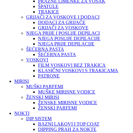
PRAZNE LIMENKE ZA VOSAK
ŠPATULE
TRAKICE
GRIJAČI ZA VOSKOVE I DODACI
DODACI ZA GRIJAČE
GRIJAČI ZA VOSKOVE
NJEGA PRIJE I POSLIJE DEPILACI
NJEGA POSLIJE DEPILACIJE
NJEGA PRIJE DEPILACIJE
ŠEĆERNA PASTA
ŠEĆERNA PASTA
VOSKOVI
FILM VOSKOVI BEZ TRAKICA
KLASIČNI VOSKOVI S TRAKICAMA
PATRONE
MIRISI
MUŠKI PARFEMI
MUŠKE MIRISNE VODICE
ŽENSKI MIRISI
ŽENSKE MIRISNE VODICE
ŽENSKI PARFEMI
NOKTI
DIP SISTEM
BAZNI LAKOVI I TOP COAT
DIPPING PRAH ZA NOKTE