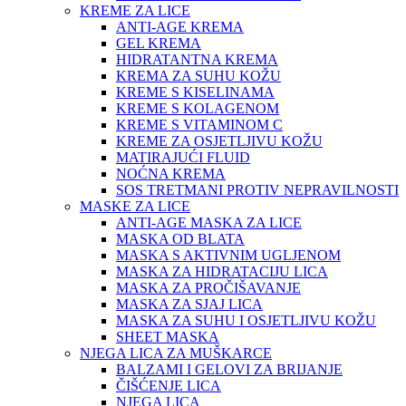
KREME ZA LICE
ANTI-AGE KREMA
GEL KREMA
HIDRATANTNA KREMA
KREMA ZA SUHU KOŽU
KREME S KISELINAMA
KREME S KOLAGENOM
KREME S VITAMINOM C
KREME ZA OSJETLJIVU KOŽU
MATIRAJUĆI FLUID
NOĆNA KREMA
SOS TRETMANI PROTIV NEPRAVILNOSTI
MASKE ZA LICE
ANTI-AGE MASKA ZA LICE
MASKA OD BLATA
MASKA S AKTIVNIM UGLJENOM
MASKA ZA HIDRATACIJU LICA
MASKA ZA PROČIŠAVANJE
MASKA ZA SJAJ LICA
MASKA ZA SUHU I OSJETLJIVU KOŽU
SHEET MASKA
NJEGA LICA ZA MUŠKARCE
BALZAMI I GELOVI ZA BRIJANJE
ČIŠĆENJE LICA
NJEGA LICA