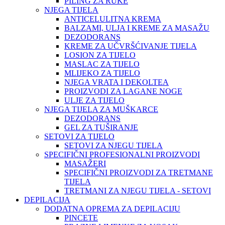
PILING ZA RUKE
NJEGA TIJELA
ANTICELULITNA KREMA
BALZAMI, ULJA I KREME ZA MASAŽU
DEZODORANS
KREME ZA UČVRŠĆIVANJE TIJELA
LOSION ZA TIJELO
MASLAC ZA TIJELO
MLIJEKO ZA TIJELO
NJEGA VRATA I DEKOLTEA
PROIZVODI ZA LAGANE NOGE
ULJE ZA TIJELO
NJEGA TIJELA ZA MUŠKARCE
DEZODORANS
GEL ZA TUŠIRANJE
SETOVI ZA TIJELO
SETOVI ZA NJEGU TIJELA
SPECIFIČNI PROFESIONALNI PROIZVODI
MASAŽERI
SPECIFIČNI PROIZVODI ZA TRETMANE
TIJELA
TRETMANI ZA NJEGU TIJELA - SETOVI
DEPILACIJA
DODATNA OPREMA ZA DEPILACIJU
PINCETE