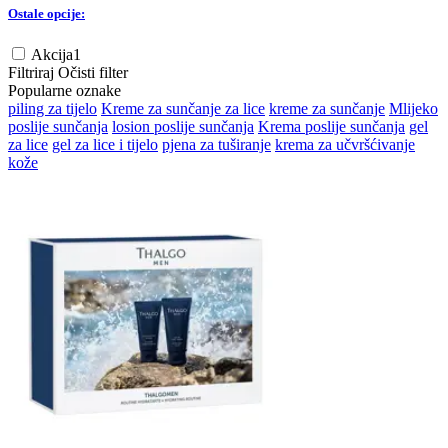
Ostale opcije:
Akcija
1
Filtriraj
Očisti filter
Popularne oznake
piling za tijelo
Kreme za sunčanje za lice
kreme za sunčanje
Mlijeko
poslije sunčanja
losion poslije sunčanja
Krema poslije sunčanja
gel
za lice
gel za lice i tijelo
pjena za tuširanje
krema za učvršćivanje
kože