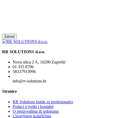
Zatvori
RR SOLUTIONS d.o.o.
Nova ulica 2 A, 10290 Zaprešić
01 335 8796
58337913996
info@rr-solutions.hr
Stranice
RR Solutions kutak za profesionalce
Podaci o tvrtki i kontakti
O proizvodima ili uslugama
Upravljanje kolačićima