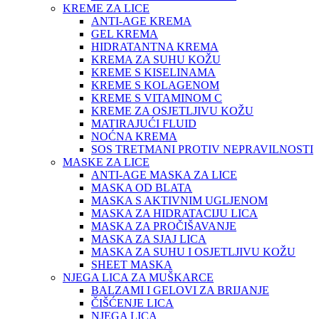
KREME ZA LICE
ANTI-AGE KREMA
GEL KREMA
HIDRATANTNA KREMA
KREMA ZA SUHU KOŽU
KREME S KISELINAMA
KREME S KOLAGENOM
KREME S VITAMINOM C
KREME ZA OSJETLJIVU KOŽU
MATIRAJUĆI FLUID
NOĆNA KREMA
SOS TRETMANI PROTIV NEPRAVILNOSTI
MASKE ZA LICE
ANTI-AGE MASKA ZA LICE
MASKA OD BLATA
MASKA S AKTIVNIM UGLJENOM
MASKA ZA HIDRATACIJU LICA
MASKA ZA PROČIŠAVANJE
MASKA ZA SJAJ LICA
MASKA ZA SUHU I OSJETLJIVU KOŽU
SHEET MASKA
NJEGA LICA ZA MUŠKARCE
BALZAMI I GELOVI ZA BRIJANJE
ČIŠĆENJE LICA
NJEGA LICA