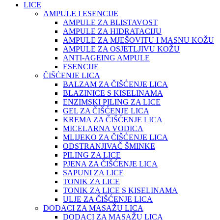
LICE
AMPULE I ESENCIJE
AMPULE ZA BLISTAVOST
AMPULE ZA HIDRATACIJU
AMPULE ZA MJEŠOVITU I MASNU KOŽU
AMPULE ZA OSJETLJIVU KOŽU
ANTI-AGEING AMPULE
ESENCIJE
ČIŠĆENJE LICA
BALZAM ZA ČIŠĆENJE LICA
BLAZINICE S KISELINAMA
ENZIMSKI PILING ZA LICE
GEL ZA ČIŠĆENJE LICA
KREMA ZA ČIŠĆENJE LICA
MICELARNA VODICA
MLIJEKO ZA ČIŠĆENJE LICA
ODSTRANJIVAČ ŠMINKE
PILING ZA LICE
PJENA ZA ČIŠĆENJE LICA
SAPUNI ZA LICE
TONIK ZA LICE
TONIK ZA LICE S KISELINAMA
ULJE ZA ČIŠĆENJE LICA
DODACI ZA MASAŽU LICA
DODACI ZA MASAŽU LICA