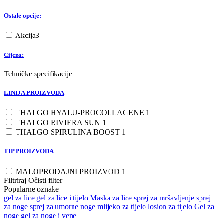
Ostale opcije:
Akcija
3
Cijena:
Tehničke specifikacije
LINIJA PROIZVODA
THALGO HYALU-PROCOLLAGENE
1
THALGO RIVIERA SUN
1
THALGO SPIRULINA BOOST
1
TIP PROIZVODA
MALOPRODAJNI PROIZVOD
1
Filtriraj
Očisti filter
Popularne oznake
gel za lice
gel za lice i tijelo
Maska za lice
sprej za mršavljenje
sprej
za noge
sprej za umorne noge
mlijeko za tijelo
losion za tijelo
Gel za
noge
gel za noge i vene