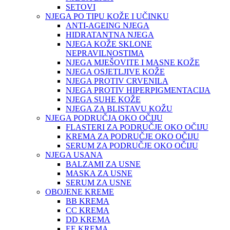
SETOVI
NJEGA PO TIPU KOŽE I UČINKU
ANTI-AGEING NJEGA
HIDRATANTNA NJEGA
NJEGA KOŽE SKLONE
NEPRAVILNOSTIMA
NJEGA MJEŠOVITE I MASNE KOŽE
NJEGA OSJETLJIVE KOŽE
NJEGA PROTIV CRVENILA
NJEGA PROTIV HIPERPIGMENTACIJA
NJEGA SUHE KOŽE
NJEGA ZA BLISTAVU KOŽU
NJEGA PODRUČJA OKO OČIJU
FLASTERI ZA PODRUČJE OKO OČIJU
KREMA ZA PODRUČJE OKO OČIJU
SERUM ZA PODRUČJE OKO OČIJU
NJEGA USANA
BALZAMI ZA USNE
MASKA ZA USNE
SERUM ZA USNE
OBOJENE KREME
BB KREMA
CC KREMA
DD KREMA
EE KREMA