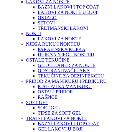
LAKOVI ZA NOKTE
BAZNI LAKOVI I TOP COAT
LAKOVI ZA NOKTE U BOJI
OSTALO
SETOVI
TRETMANSKI LAKOVI
NOKTI
LAKOVI ZA NOKTE
NJEGA RUKU I NOKTIJU
PARAFINSKA KUPKA
ULJE ZA NJEGU NOKTIJU
OSTALE TEKUĆINE
GEL CLEANER ZA NOKTE
ODSTRANJIVAČI LAKA
TEKUĆINE ZA DEZINFEKCIJU
PRIBOR ZA MANIKURU I PEDIKURU
KISTOVI ZA MANIKURU
OSTALI PRIBOR
RAŠPICE
SOFT GEL
SOFT GEL
TIPSE ZA SOFT GEL
TRAJNI LAKOVI ZA NOKTE
BAZNI LAKOVI I TOP COAT
GEL LAKOVI U BOJI