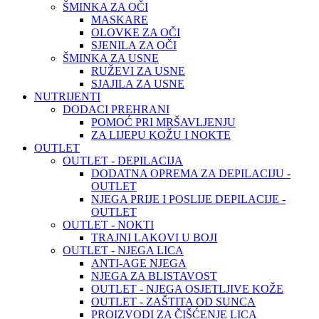
ŠMINKA ZA OČI
MASKARE
OLOVKE ZA OČI
SJENILA ZA OČI
ŠMINKA ZA USNE
RUŽEVI ZA USNE
SJAJILA ZA USNE
NUTRIJENTI
DODACI PREHRANI
POMOĆ PRI MRŠAVLJENJU
ZA LIJEPU KOŽU I NOKTE
OUTLET
OUTLET - DEPILACIJA
DODATNA OPREMA ZA DEPILACIJU -
OUTLET
NJEGA PRIJE I POSLIJE DEPILACIJE -
OUTLET
OUTLET - NOKTI
TRAJNI LAKOVI U BOJI
OUTLET - NJEGA LICA
ANTI-AGE NJEGA
NJEGA ZA BLISTAVOST
OUTLET - NJEGA OSJETLJIVE KOŽE
OUTLET - ZAŠTITA OD SUNCA
PROIZVODI ZA ČIŠĆENJE LICA