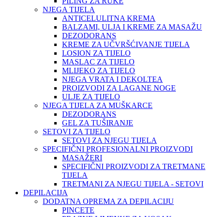
PILING ZA RUKE
NJEGA TIJELA
ANTICELULITNA KREMA
BALZAMI, ULJA I KREME ZA MASAŽU
DEZODORANS
KREME ZA UČVRŠĆIVANJE TIJELA
LOSION ZA TIJELO
MASLAC ZA TIJELO
MLIJEKO ZA TIJELO
NJEGA VRATA I DEKOLTEA
PROIZVODI ZA LAGANE NOGE
ULJE ZA TIJELO
NJEGA TIJELA ZA MUŠKARCE
DEZODORANS
GEL ZA TUŠIRANJE
SETOVI ZA TIJELO
SETOVI ZA NJEGU TIJELA
SPECIFIČNI PROFESIONALNI PROIZVODI
MASAŽERI
SPECIFIČNI PROIZVODI ZA TRETMANE
TIJELA
TRETMANI ZA NJEGU TIJELA - SETOVI
DEPILACIJA
DODATNA OPREMA ZA DEPILACIJU
PINCETE