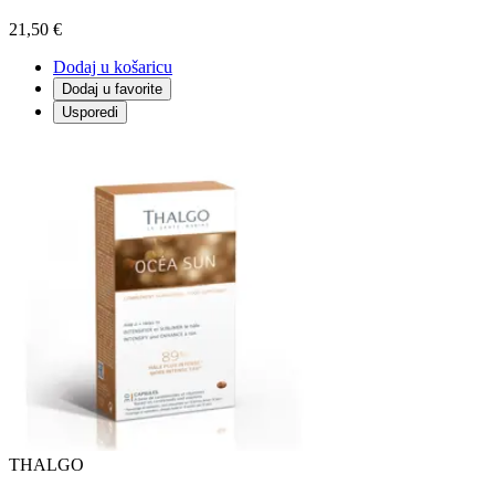
21,50 €
Dodaj u košaricu
Dodaj u favorite
Usporedi
THALGO