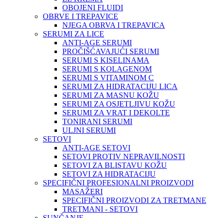
OBOJENI FLUIDI
OBRVE I TREPAVICE
NJEGA OBRVA I TREPAVICA
SERUMI ZA LICE
ANTI-AGE SERUMI
PROČIŠĆAVAJUĆI SERUMI
SERUMI S KISELINAMA
SERUMI S KOLAGENOM
SERUMI S VITAMINOM C
SERUMI ZA HIDRATACIJU LICA
SERUMI ZA MASNU KOŽU
SERUMI ZA OSJETLJIVU KOŽU
SERUMI ZA VRAT I DEKOLTE
TONIRANI SERUMI
ULJNI SERUMI
SETOVI
ANTI-AGE SETOVI
SETOVI PROTIV NEPRAVILNOSTI
SETOVI ZA BLISTAVU KOŽU
SETOVI ZA HIDRATACIJU
SPECIFIČNI PROFESIONALNI PROIZVODI
MASAŽERI
SPECIFIČNI PROIZVODI ZA TRETMANE
TRETMANI - SETOVI
SUNČANJE