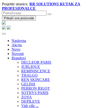
Posjetite stranicu
RR SOLUTIONS KUTAK ZA
PROFESIONALCE
Prikaži sve proizvode
Naslovna
Akcija
Novo
Novosti
Brandovi
DECLEOR PARIS
JURLIQUE
REMINISCENCE
THALGO
REN SKINCARE
GELISH
PERRON RIGOT
SOTHYS PARIS
ZOYA
DEPILEVE
Vidi više ...