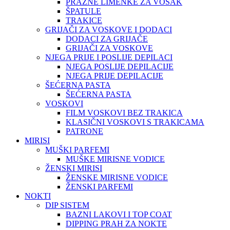
PRAZNE LIMENKE ZA VOSAK
ŠPATULE
TRAKICE
GRIJAČI ZA VOSKOVE I DODACI
DODACI ZA GRIJAČE
GRIJAČI ZA VOSKOVE
NJEGA PRIJE I POSLIJE DEPILACI
NJEGA POSLIJE DEPILACIJE
NJEGA PRIJE DEPILACIJE
ŠEĆERNA PASTA
ŠEĆERNA PASTA
VOSKOVI
FILM VOSKOVI BEZ TRAKICA
KLASIČNI VOSKOVI S TRAKICAMA
PATRONE
MIRISI
MUŠKI PARFEMI
MUŠKE MIRISNE VODICE
ŽENSKI MIRISI
ŽENSKE MIRISNE VODICE
ŽENSKI PARFEMI
NOKTI
DIP SISTEM
BAZNI LAKOVI I TOP COAT
DIPPING PRAH ZA NOKTE