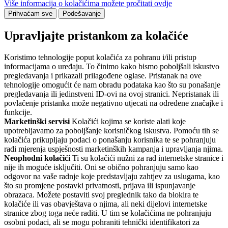
Više informacija o kolačićima možete pročitati ovdje
Prihvaćam sve
Podešavanje
Upravljajte pristankom za kolačiće
Koristimo tehnologije poput kolačića za pohranu i/ili pristup
informacijama o uređaju. To činimo kako bismo poboljšali iskustvo
pregledavanja i prikazali prilagođene oglase. Pristanak na ove
tehnologije omogućit će nam obradu podataka kao što su ponašanje
pregledavanja ili jedinstveni ID-ovi na ovoj stranici. Nepristanak ili
povlačenje pristanka može negativno utjecati na određene značajke i
funkcije.
Marketinški servisi
Kolačići kojima se koriste alati koje
upotrebljavamo za poboljšanje korisničkog iskustva. Pomoću tih se
kolačića prikupljaju podaci o ponašanju korisnika te se pohranjuju
radi mjerenja uspješnosti marketinških kampanja i upravljanja njima.
Neophodni kolačići
Ti su kolačići nužni za rad internetske stranice i
nije ih moguće isključiti. Oni se obično pohranjuju samo kao
odgovor na vaše radnje koje predstavljaju zahtjev za uslugama, kao
što su promjene postavki privatnosti, prijava ili ispunjavanje
obrazaca. Možete postaviti svoj preglednik tako da blokira te
kolačiće ili vas obavještava o njima, ali neki dijelovi internetske
stranice zbog toga neće raditi. U tim se kolačićima ne pohranjuju
osobni podaci, ali se mogu pohraniti tehnički identifikatori za