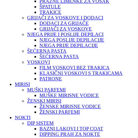
PRAZNE LIMENKE ZA VOSAK
ŠPATULE
TRAKICE
GRIJAČI ZA VOSKOVE I DODACI
DODACI ZA GRIJAČE
GRIJAČI ZA VOSKOVE
NJEGA PRIJE I POSLIJE DEPILACI
NJEGA POSLIJE DEPILACIJE
NJEGA PRIJE DEPILACIJE
ŠEĆERNA PASTA
ŠEĆERNA PASTA
VOSKOVI
FILM VOSKOVI BEZ TRAKICA
KLASIČNI VOSKOVI S TRAKICAMA
PATRONE
MIRISI
MUŠKI PARFEMI
MUŠKE MIRISNE VODICE
ŽENSKI MIRISI
ŽENSKE MIRISNE VODICE
ŽENSKI PARFEMI
NOKTI
DIP SISTEM
BAZNI LAKOVI I TOP COAT
DIPPING PRAH ZA NOKTE