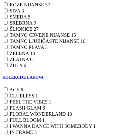
ROZE NIJANSE
57
SIVA
3
SMEĐA
5
SREBRNA
9
ŠLJOKICE
27
TAMNO CRVENE NIJANSE
15
TAMNO LJUBIČASTE NIJANSE
16
TAMNO PLAVA
3
ZELENA
13
ZLATNA
6
ŽUTA
6
KOLEKCIJE LAKOVA
ACE
6
CLUELESS
1
FEEL THE VIBES
1
FLASH GLAM
6
FLORAL WONDERLAND
13
FULL BLOOM
1
I WANNA DANCE WITH SOMEBODY
1
IN FRAME
5