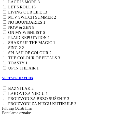
LACE IS MORE
3
LET'S ROLL
13
LIVING OUR LIFE
13
MTV SWITCH SUMMER
2
NO BOUNDARIES
1
NOW & ZEN
9
ON MY WISHLIST
6
PLAID REPUTATION
1
SHAKE UP THE MAGIC
1
SING 2
2
SPLASH OF COLOUR
2
THE COLOUR OF PETALS
3
TOASTY
1
UP IN THE AIR
1
VRSTA PROIZVODA
BAZNI LAK
2
LAKOVI ZA NJEGU
1
PROIZVOD ZA BRZO SUŠENJE
3
PROIZVODI ZA NJEGU KUTIKULE
3
Filtriraj
Očisti filter
Popularne oznake