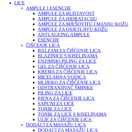
LICE
AMPULE I ESENCIJE
AMPULE ZA BLISTAVOST
AMPULE ZA HIDRATACIJU
AMPULE ZA MJEŠOVITU I MASNU KOŽU
AMPULE ZA OSJETLJIVU KOŽU
ANTI-AGEING AMPULE
ESENCIJE
ČIŠĆENJE LICA
BALZAM ZA ČIŠĆENJE LICA
BLAZINICE S KISELINAMA
ENZIMSKI PILING ZA LICE
GEL ZA ČIŠĆENJE LICA
KREMA ZA ČIŠĆENJE LICA
MICELARNA VODICA
MLIJEKO ZA ČIŠĆENJE LICA
ODSTRANJIVAČ ŠMINKE
PILING ZA LICE
PJENA ZA ČIŠĆENJE LICA
SAPUNI ZA LICE
TONIK ZA LICE
TONIK ZA LICE S KISELINAMA
ULJE ZA ČIŠĆENJE LICA
DODACI ZA MASAŽU LICA
DODACI ZA MASAŽU LICA