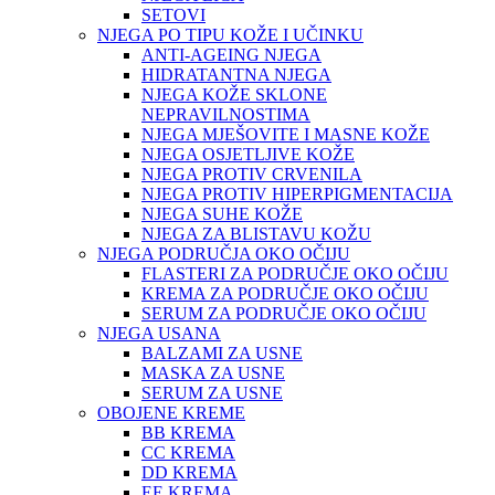
SETOVI
NJEGA PO TIPU KOŽE I UČINKU
ANTI-AGEING NJEGA
HIDRATANTNA NJEGA
NJEGA KOŽE SKLONE
NEPRAVILNOSTIMA
NJEGA MJEŠOVITE I MASNE KOŽE
NJEGA OSJETLJIVE KOŽE
NJEGA PROTIV CRVENILA
NJEGA PROTIV HIPERPIGMENTACIJA
NJEGA SUHE KOŽE
NJEGA ZA BLISTAVU KOŽU
NJEGA PODRUČJA OKO OČIJU
FLASTERI ZA PODRUČJE OKO OČIJU
KREMA ZA PODRUČJE OKO OČIJU
SERUM ZA PODRUČJE OKO OČIJU
NJEGA USANA
BALZAMI ZA USNE
MASKA ZA USNE
SERUM ZA USNE
OBOJENE KREME
BB KREMA
CC KREMA
DD KREMA
EE KREMA