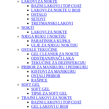
LAKOVI ZA NOKTE
BAZNI LAKOVI I TOP COAT
LAKOVI ZA NOKTE U BOJI
OSTALO
SETOVI
TRETMANSKI LAKOVI
NOKTI
LAKOVI ZA NOKTE
NJEGA RUKU I NOKTIJU
PARAFINSKA KUPKA
ULJE ZA NJEGU NOKTIJU
OSTALE TEKUĆINE
GEL CLEANER ZA NOKTE
ODSTRANJIVAČI LAKA
TEKUĆINE ZA DEZINFEKCIJU
PRIBOR ZA MANIKURU I PEDIKURU
KISTOVI ZA MANIKURU
OSTALI PRIBOR
RAŠPICE
SOFT GEL
SOFT GEL
TIPSE ZA SOFT GEL
TRAJNI LAKOVI ZA NOKTE
BAZNI LAKOVI I TOP COAT
GEL LAKOVI U BOJI