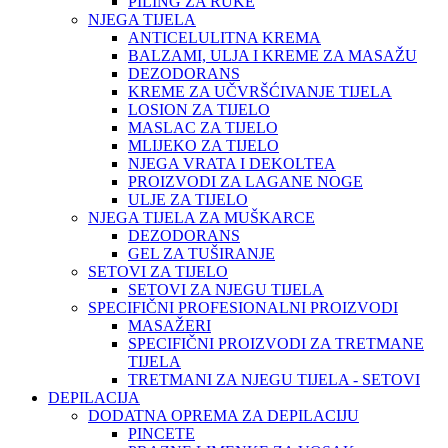
PILING ZA RUKE
NJEGA TIJELA
ANTICELULITNA KREMA
BALZAMI, ULJA I KREME ZA MASAŽU
DEZODORANS
KREME ZA UČVRŠĆIVANJE TIJELA
LOSION ZA TIJELO
MASLAC ZA TIJELO
MLIJEKO ZA TIJELO
NJEGA VRATA I DEKOLTEA
PROIZVODI ZA LAGANE NOGE
ULJE ZA TIJELO
NJEGA TIJELA ZA MUŠKARCE
DEZODORANS
GEL ZA TUŠIRANJE
SETOVI ZA TIJELO
SETOVI ZA NJEGU TIJELA
SPECIFIČNI PROFESIONALNI PROIZVODI
MASAŽERI
SPECIFIČNI PROIZVODI ZA TRETMANE
TIJELA
TRETMANI ZA NJEGU TIJELA - SETOVI
DEPILACIJA
DODATNA OPREMA ZA DEPILACIJU
PINCETE