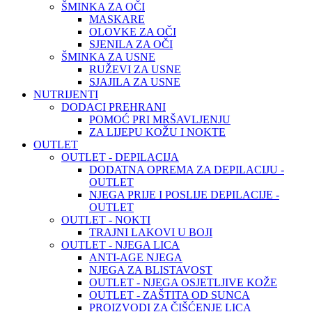
ŠMINKA ZA OČI
MASKARE
OLOVKE ZA OČI
SJENILA ZA OČI
ŠMINKA ZA USNE
RUŽEVI ZA USNE
SJAJILA ZA USNE
NUTRIJENTI
DODACI PREHRANI
POMOĆ PRI MRŠAVLJENJU
ZA LIJEPU KOŽU I NOKTE
OUTLET
OUTLET - DEPILACIJA
DODATNA OPREMA ZA DEPILACIJU -
OUTLET
NJEGA PRIJE I POSLIJE DEPILACIJE -
OUTLET
OUTLET - NOKTI
TRAJNI LAKOVI U BOJI
OUTLET - NJEGA LICA
ANTI-AGE NJEGA
NJEGA ZA BLISTAVOST
OUTLET - NJEGA OSJETLJIVE KOŽE
OUTLET - ZAŠTITA OD SUNCA
PROIZVODI ZA ČIŠĆENJE LICA