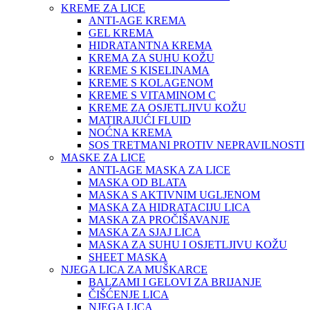
KREME ZA LICE
ANTI-AGE KREMA
GEL KREMA
HIDRATANTNA KREMA
KREMA ZA SUHU KOŽU
KREME S KISELINAMA
KREME S KOLAGENOM
KREME S VITAMINOM C
KREME ZA OSJETLJIVU KOŽU
MATIRAJUĆI FLUID
NOĆNA KREMA
SOS TRETMANI PROTIV NEPRAVILNOSTI
MASKE ZA LICE
ANTI-AGE MASKA ZA LICE
MASKA OD BLATA
MASKA S AKTIVNIM UGLJENOM
MASKA ZA HIDRATACIJU LICA
MASKA ZA PROČIŠAVANJE
MASKA ZA SJAJ LICA
MASKA ZA SUHU I OSJETLJIVU KOŽU
SHEET MASKA
NJEGA LICA ZA MUŠKARCE
BALZAMI I GELOVI ZA BRIJANJE
ČIŠĆENJE LICA
NJEGA LICA