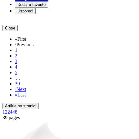
Dodaj u favorite
Usporedi
Close
«
First
‹
Previous
1
2
3
4
5
...
39
›
Next
»
Last
Artikla po stranici
12
24
48
39 pages