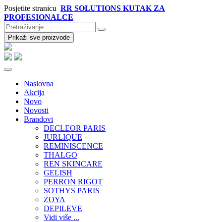
Posjetite stranicu
RR SOLUTIONS KUTAK ZA
PROFESIONALCE
Prikaži sve proizvode
Naslovna
Akcija
Novo
Novosti
Brandovi
DECLEOR PARIS
JURLIQUE
REMINISCENCE
THALGO
REN SKINCARE
GELISH
PERRON RIGOT
SOTHYS PARIS
ZOYA
DEPILEVE
Vidi više ...