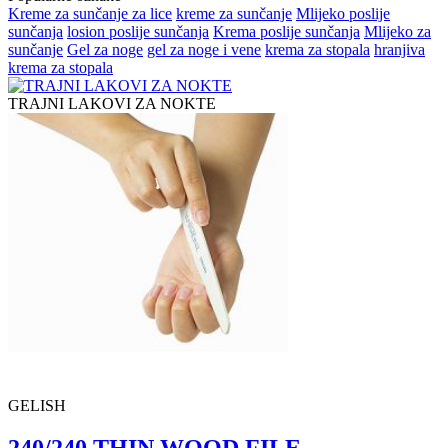
Kreme za sunčanje za lice
kreme za sunčanje
Mlijeko poslije
sunčanja
losion poslije sunčanja
Krema poslije sunčanja
Mlijeko za
sunčanje
Gel za noge
gel za noge i vene
krema za stopala
hranjiva
krema za stopala
TRAJNI LAKOVI ZA NOKTE
GELISH