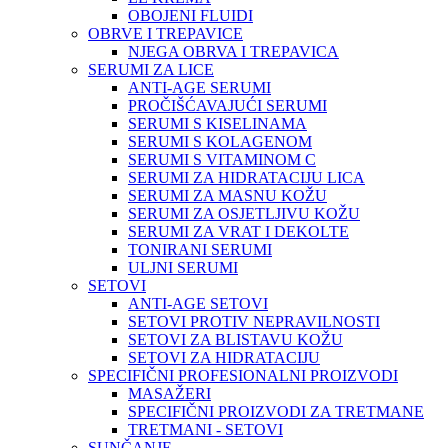
OBOJENI FLUIDI
OBRVE I TREPAVICE
NJEGA OBRVA I TREPAVICA
SERUMI ZA LICE
ANTI-AGE SERUMI
PROČIŠĆAVAJUĆI SERUMI
SERUMI S KISELINAMA
SERUMI S KOLAGENOM
SERUMI S VITAMINOM C
SERUMI ZA HIDRATACIJU LICA
SERUMI ZA MASNU KOŽU
SERUMI ZA OSJETLJIVU KOŽU
SERUMI ZA VRAT I DEKOLTE
TONIRANI SERUMI
ULJNI SERUMI
SETOVI
ANTI-AGE SETOVI
SETOVI PROTIV NEPRAVILNOSTI
SETOVI ZA BLISTAVU KOŽU
SETOVI ZA HIDRATACIJU
SPECIFIČNI PROFESIONALNI PROIZVODI
MASAŽERI
SPECIFIČNI PROIZVODI ZA TRETMANE
TRETMANI - SETOVI
SUNČANJE