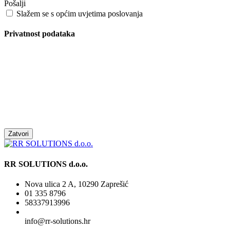
Pošalji
Slažem se s općim uvjetima poslovanja
Privatnost podataka
Zatvori
RR SOLUTIONS d.o.o.
Nova ulica 2 A, 10290 Zaprešić
01 335 8796
58337913996
info@rr-solutions.hr