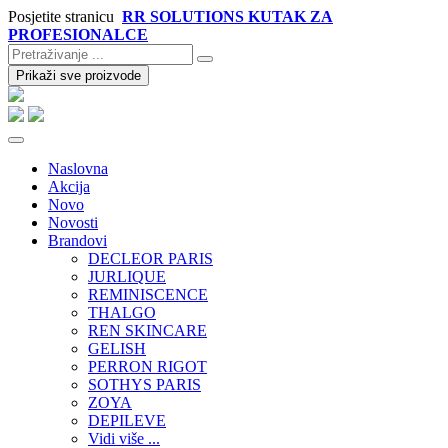
Posjetite stranicu
RR SOLUTIONS KUTAK ZA
PROFESIONALCE
Prikaži sve proizvode
Naslovna
Akcija
Novo
Novosti
Brandovi
DECLEOR PARIS
JURLIQUE
REMINISCENCE
THALGO
REN SKINCARE
GELISH
PERRON RIGOT
SOTHYS PARIS
ZOYA
DEPILEVE
Vidi više ...