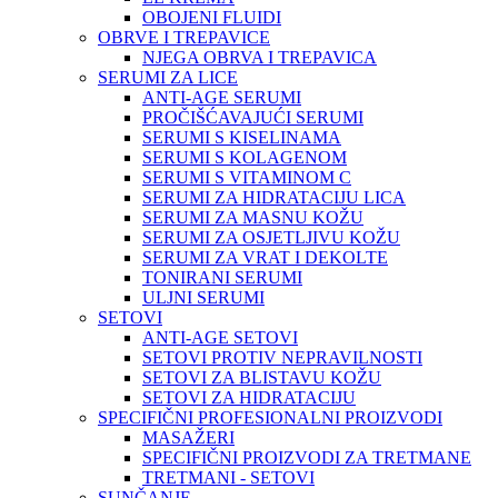
OBOJENI FLUIDI
OBRVE I TREPAVICE
NJEGA OBRVA I TREPAVICA
SERUMI ZA LICE
ANTI-AGE SERUMI
PROČIŠĆAVAJUĆI SERUMI
SERUMI S KISELINAMA
SERUMI S KOLAGENOM
SERUMI S VITAMINOM C
SERUMI ZA HIDRATACIJU LICA
SERUMI ZA MASNU KOŽU
SERUMI ZA OSJETLJIVU KOŽU
SERUMI ZA VRAT I DEKOLTE
TONIRANI SERUMI
ULJNI SERUMI
SETOVI
ANTI-AGE SETOVI
SETOVI PROTIV NEPRAVILNOSTI
SETOVI ZA BLISTAVU KOŽU
SETOVI ZA HIDRATACIJU
SPECIFIČNI PROFESIONALNI PROIZVODI
MASAŽERI
SPECIFIČNI PROIZVODI ZA TRETMANE
TRETMANI - SETOVI
SUNČANJE