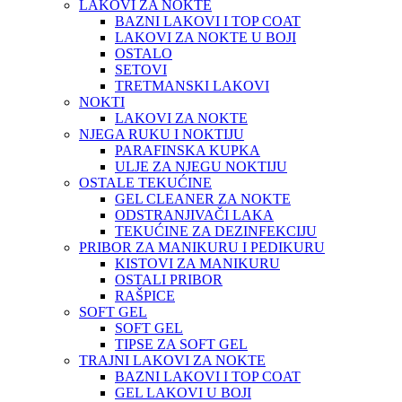
LAKOVI ZA NOKTE
BAZNI LAKOVI I TOP COAT
LAKOVI ZA NOKTE U BOJI
OSTALO
SETOVI
TRETMANSKI LAKOVI
NOKTI
LAKOVI ZA NOKTE
NJEGA RUKU I NOKTIJU
PARAFINSKA KUPKA
ULJE ZA NJEGU NOKTIJU
OSTALE TEKUĆINE
GEL CLEANER ZA NOKTE
ODSTRANJIVAČI LAKA
TEKUĆINE ZA DEZINFEKCIJU
PRIBOR ZA MANIKURU I PEDIKURU
KISTOVI ZA MANIKURU
OSTALI PRIBOR
RAŠPICE
SOFT GEL
SOFT GEL
TIPSE ZA SOFT GEL
TRAJNI LAKOVI ZA NOKTE
BAZNI LAKOVI I TOP COAT
GEL LAKOVI U BOJI