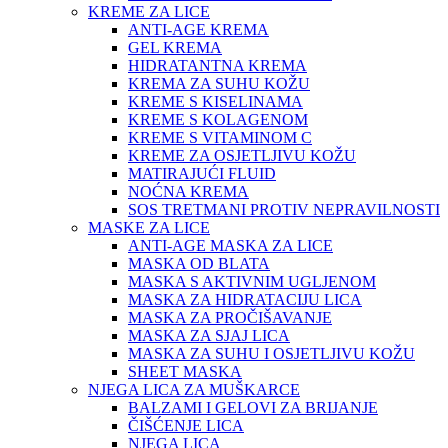
KREME ZA LICE
ANTI-AGE KREMA
GEL KREMA
HIDRATANTNA KREMA
KREMA ZA SUHU KOŽU
KREME S KISELINAMA
KREME S KOLAGENOM
KREME S VITAMINOM C
KREME ZA OSJETLJIVU KOŽU
MATIRAJUĆI FLUID
NOĆNA KREMA
SOS TRETMANI PROTIV NEPRAVILNOSTI
MASKE ZA LICE
ANTI-AGE MASKA ZA LICE
MASKA OD BLATA
MASKA S AKTIVNIM UGLJENOM
MASKA ZA HIDRATACIJU LICA
MASKA ZA PROČIŠAVANJE
MASKA ZA SJAJ LICA
MASKA ZA SUHU I OSJETLJIVU KOŽU
SHEET MASKA
NJEGA LICA ZA MUŠKARCE
BALZAMI I GELOVI ZA BRIJANJE
ČIŠĆENJE LICA
NJEGA LICA