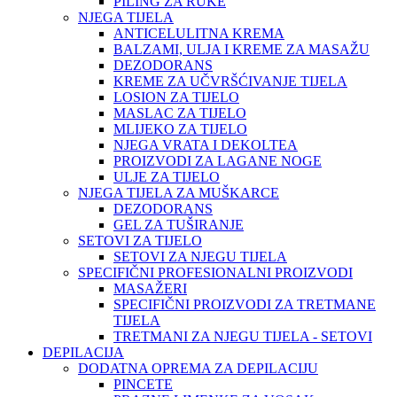
PILING ZA RUKE
NJEGA TIJELA
ANTICELULITNA KREMA
BALZAMI, ULJA I KREME ZA MASAŽU
DEZODORANS
KREME ZA UČVRŠĆIVANJE TIJELA
LOSION ZA TIJELO
MASLAC ZA TIJELO
MLIJEKO ZA TIJELO
NJEGA VRATA I DEKOLTEA
PROIZVODI ZA LAGANE NOGE
ULJE ZA TIJELO
NJEGA TIJELA ZA MUŠKARCE
DEZODORANS
GEL ZA TUŠIRANJE
SETOVI ZA TIJELO
SETOVI ZA NJEGU TIJELA
SPECIFIČNI PROFESIONALNI PROIZVODI
MASAŽERI
SPECIFIČNI PROIZVODI ZA TRETMANE
TIJELA
TRETMANI ZA NJEGU TIJELA - SETOVI
DEPILACIJA
DODATNA OPREMA ZA DEPILACIJU
PINCETE