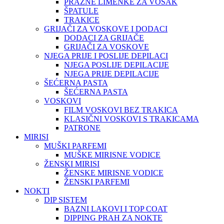
PRAZNE LIMENKE ZA VOSAK
ŠPATULE
TRAKICE
GRIJAČI ZA VOSKOVE I DODACI
DODACI ZA GRIJAČE
GRIJAČI ZA VOSKOVE
NJEGA PRIJE I POSLIJE DEPILACI
NJEGA POSLIJE DEPILACIJE
NJEGA PRIJE DEPILACIJE
ŠEĆERNA PASTA
ŠEĆERNA PASTA
VOSKOVI
FILM VOSKOVI BEZ TRAKICA
KLASIČNI VOSKOVI S TRAKICAMA
PATRONE
MIRISI
MUŠKI PARFEMI
MUŠKE MIRISNE VODICE
ŽENSKI MIRISI
ŽENSKE MIRISNE VODICE
ŽENSKI PARFEMI
NOKTI
DIP SISTEM
BAZNI LAKOVI I TOP COAT
DIPPING PRAH ZA NOKTE