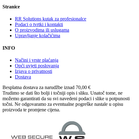
Stranice
RR Solutions kutak za profesionalce
Podaci o tvrtki i kontakti
O proizvodima ili uslugama
Upravljanje kolačićima
INFO
Načini i vrste plaćanja
Opći uvjeti poslovanja
Izjava o privatnosti
Dostava
Besplatna dostava
za narudžbe iznad 70,00 €
Trudimo se dati što bolji i točniji opis i sliku. Unatoč tome, ne
možemo garantirati da su svi navedeni podaci i slike u potpunosti
točni. Ne odgovaramo za eventualne pogreške nastale u opisu
proizvoda te promjene cijena.