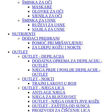
ŠMINKA ZA OČI
MASKARE
OLOVKE ZA OČI
SJENILA ZA OČI
ŠMINKA ZA USNE
RUŽEVI ZA USNE
SJAJILA ZA USNE
NUTRIJENTI
DODACI PREHRANI
POMOĆ PRI MRŠAVLJENJU
ZA LIJEPU KOŽU I NOKTE
OUTLET
OUTLET - DEPILACIJA
DODATNA OPREMA ZA DEPILACIJU -
OUTLET
NJEGA PRIJE I POSLIJE DEPILACIJE -
OUTLET
OUTLET - NOKTI
TRAJNI LAKOVI U BOJI
OUTLET - NJEGA LICA
ANTI-AGE NJEGA
NJEGA ZA BLISTAVOST
OUTLET - NJEGA OSJETLJIVE KOŽE
OUTLET - ZAŠTITA OD SUNCA
PROIZVODI ZA ČIŠĆENJE LICA