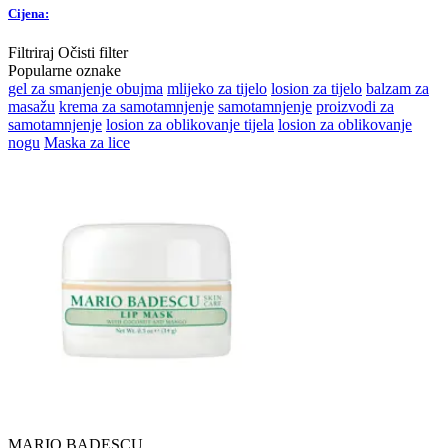
Cijena:
Filtriraj
Očisti filter
Popularne oznake
gel za smanjenje obujma
mlijeko za tijelo
losion za tijelo
balzam za
masažu
krema za samotamnjenje
samotamnjenje
proizvodi za
samotamnjenje
losion za oblikovanje tijela
losion za oblikovanje
nogu
Maska za lice
MARIO BADESCU