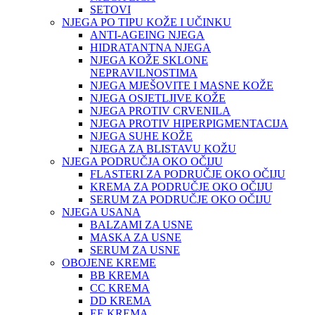
SETOVI
NJEGA PO TIPU KOŽE I UČINKU
ANTI-AGEING NJEGA
HIDRATANTNA NJEGA
NJEGA KOŽE SKLONE
NEPRAVILNOSTIMA
NJEGA MJEŠOVITE I MASNE KOŽE
NJEGA OSJETLJIVE KOŽE
NJEGA PROTIV CRVENILA
NJEGA PROTIV HIPERPIGMENTACIJA
NJEGA SUHE KOŽE
NJEGA ZA BLISTAVU KOŽU
NJEGA PODRUČJA OKO OČIJU
FLASTERI ZA PODRUČJE OKO OČIJU
KREMA ZA PODRUČJE OKO OČIJU
SERUM ZA PODRUČJE OKO OČIJU
NJEGA USANA
BALZAMI ZA USNE
MASKA ZA USNE
SERUM ZA USNE
OBOJENE KREME
BB KREMA
CC KREMA
DD KREMA
EE KREMA