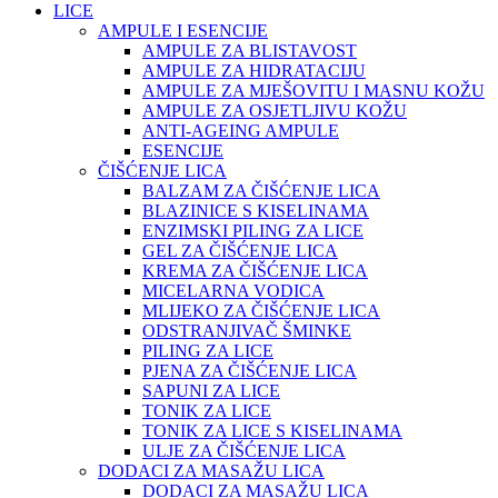
LICE
AMPULE I ESENCIJE
AMPULE ZA BLISTAVOST
AMPULE ZA HIDRATACIJU
AMPULE ZA MJEŠOVITU I MASNU KOŽU
AMPULE ZA OSJETLJIVU KOŽU
ANTI-AGEING AMPULE
ESENCIJE
ČIŠĆENJE LICA
BALZAM ZA ČIŠĆENJE LICA
BLAZINICE S KISELINAMA
ENZIMSKI PILING ZA LICE
GEL ZA ČIŠĆENJE LICA
KREMA ZA ČIŠĆENJE LICA
MICELARNA VODICA
MLIJEKO ZA ČIŠĆENJE LICA
ODSTRANJIVAČ ŠMINKE
PILING ZA LICE
PJENA ZA ČIŠĆENJE LICA
SAPUNI ZA LICE
TONIK ZA LICE
TONIK ZA LICE S KISELINAMA
ULJE ZA ČIŠĆENJE LICA
DODACI ZA MASAŽU LICA
DODACI ZA MASAŽU LICA