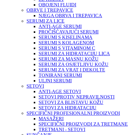
OBOJENI FLUIDI
OBRVE I TREPAVICE
NJEGA OBRVA I TREPAVICA
SERUMI ZA LICE
ANTI-AGE SERUMI
PROČIŠĆAVAJUĆI SERUMI
SERUMI S KISELINAMA
SERUMI S KOLAGENOM
SERUMI S VITAMINOM C
SERUMI ZA HIDRATACIJU LICA
SERUMI ZA MASNU KOŽU
SERUMI ZA OSJETLJIVU KOŽU
SERUMI ZA VRAT I DEKOLTE
TONIRANI SERUMI
ULJNI SERUMI
SETOVI
ANTI-AGE SETOVI
SETOVI PROTIV NEPRAVILNOSTI
SETOVI ZA BLISTAVU KOŽU
SETOVI ZA HIDRATACIJU
SPECIFIČNI PROFESIONALNI PROIZVODI
MASAŽERI
SPECIFIČNI PROIZVODI ZA TRETMANE
TRETMANI - SETOVI
SUNČANJE