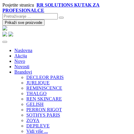
Posjetite stranicu
RR SOLUTIONS KUTAK ZA
PROFESIONALCE
Prikaži sve proizvode
Naslovna
Akcija
Novo
Novosti
Brandovi
DECLEOR PARIS
JURLIQUE
REMINISCENCE
THALGO
REN SKINCARE
GELISH
PERRON RIGOT
SOTHYS PARIS
ZOYA
DEPILEVE
Vidi više ...