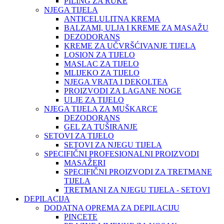
PILING ZA RUKE
NJEGA TIJELA
ANTICELULITNA KREMA
BALZAMI, ULJA I KREME ZA MASAŽU
DEZODORANS
KREME ZA UČVRŠĆIVANJE TIJELA
LOSION ZA TIJELO
MASLAC ZA TIJELO
MLIJEKO ZA TIJELO
NJEGA VRATA I DEKOLTEA
PROIZVODI ZA LAGANE NOGE
ULJE ZA TIJELO
NJEGA TIJELA ZA MUŠKARCE
DEZODORANS
GEL ZA TUŠIRANJE
SETOVI ZA TIJELO
SETOVI ZA NJEGU TIJELA
SPECIFIČNI PROFESIONALNI PROIZVODI
MASAŽERI
SPECIFIČNI PROIZVODI ZA TRETMANE
TIJELA
TRETMANI ZA NJEGU TIJELA - SETOVI
DEPILACIJA
DODATNA OPREMA ZA DEPILACIJU
PINCETE