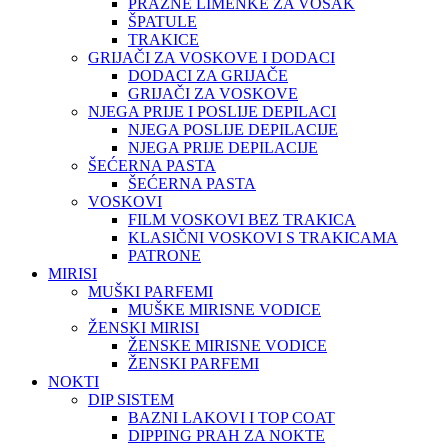
PRAZNE LIMENKE ZA VOSAK
ŠPATULE
TRAKICE
GRIJAČI ZA VOSKOVE I DODACI
DODACI ZA GRIJAČE
GRIJAČI ZA VOSKOVE
NJEGA PRIJE I POSLIJE DEPILACI
NJEGA POSLIJE DEPILACIJE
NJEGA PRIJE DEPILACIJE
ŠEĆERNA PASTA
ŠEĆERNA PASTA
VOSKOVI
FILM VOSKOVI BEZ TRAKICA
KLASIČNI VOSKOVI S TRAKICAMA
PATRONE
MIRISI
MUŠKI PARFEMI
MUŠKE MIRISNE VODICE
ŽENSKI MIRISI
ŽENSKE MIRISNE VODICE
ŽENSKI PARFEMI
NOKTI
DIP SISTEM
BAZNI LAKOVI I TOP COAT
DIPPING PRAH ZA NOKTE