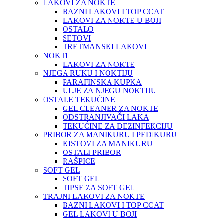
LAKOVI ZA NOKTE
BAZNI LAKOVI I TOP COAT
LAKOVI ZA NOKTE U BOJI
OSTALO
SETOVI
TRETMANSKI LAKOVI
NOKTI
LAKOVI ZA NOKTE
NJEGA RUKU I NOKTIJU
PARAFINSKA KUPKA
ULJE ZA NJEGU NOKTIJU
OSTALE TEKUĆINE
GEL CLEANER ZA NOKTE
ODSTRANJIVAČI LAKA
TEKUĆINE ZA DEZINFEKCIJU
PRIBOR ZA MANIKURU I PEDIKURU
KISTOVI ZA MANIKURU
OSTALI PRIBOR
RAŠPICE
SOFT GEL
SOFT GEL
TIPSE ZA SOFT GEL
TRAJNI LAKOVI ZA NOKTE
BAZNI LAKOVI I TOP COAT
GEL LAKOVI U BOJI