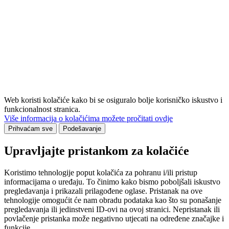
Web koristi kolačiće kako bi se osiguralo bolje korisničko iskustvo i
funkcionalnost stranica.
Više informacija o kolačićima možete pročitati ovdje
Prihvaćam sve
Podešavanje
Upravljajte pristankom za kolačiće
Koristimo tehnologije poput kolačića za pohranu i/ili pristup
informacijama o uređaju. To činimo kako bismo poboljšali iskustvo
pregledavanja i prikazali prilagođene oglase. Pristanak na ove
tehnologije omogućit će nam obradu podataka kao što su ponašanje
pregledavanja ili jedinstveni ID-ovi na ovoj stranici. Nepristanak ili
povlačenje pristanka može negativno utjecati na određene značajke i
funkcije.