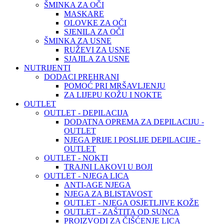
ŠMINKA ZA OČI
MASKARE
OLOVKE ZA OČI
SJENILA ZA OČI
ŠMINKA ZA USNE
RUŽEVI ZA USNE
SJAJILA ZA USNE
NUTRIJENTI
DODACI PREHRANI
POMOĆ PRI MRŠAVLJENJU
ZA LIJEPU KOŽU I NOKTE
OUTLET
OUTLET - DEPILACIJA
DODATNA OPREMA ZA DEPILACIJU -
OUTLET
NJEGA PRIJE I POSLIJE DEPILACIJE -
OUTLET
OUTLET - NOKTI
TRAJNI LAKOVI U BOJI
OUTLET - NJEGA LICA
ANTI-AGE NJEGA
NJEGA ZA BLISTAVOST
OUTLET - NJEGA OSJETLJIVE KOŽE
OUTLET - ZAŠTITA OD SUNCA
PROIZVODI ZA ČIŠĆENJE LICA