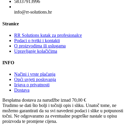
58337913996
info@rr-solutions.hr
Stranice
RR Solutions kutak za profesionalce
Podaci o tvrtki i kontakti
O proizvodima ili uslugama
Upravljanje kolačićima
INFO
Načini i vrste plaćanja
Opći uvjeti poslovanja
Izjava o privatnosti
Dostava
Besplatna dostava
za narudžbe iznad 70,00 €
Trudimo se dati što bolji i točniji opis i sliku. Unatoč tome, ne
možemo garantirati da su svi navedeni podaci i slike u potpunosti
točni. Ne odgovaramo za eventualne pogreške nastale u opisu
proizvoda te promjene cijena.