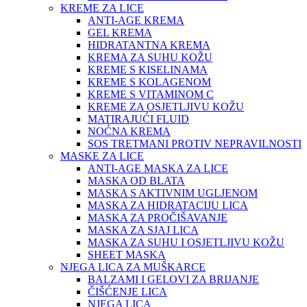
KREME ZA LICE
ANTI-AGE KREMA
GEL KREMA
HIDRATANTNA KREMA
KREMA ZA SUHU KOŽU
KREME S KISELINAMA
KREME S KOLAGENOM
KREME S VITAMINOM C
KREME ZA OSJETLJIVU KOŽU
MATIRAJUĆI FLUID
NOĆNA KREMA
SOS TRETMANI PROTIV NEPRAVILNOSTI
MASKE ZA LICE
ANTI-AGE MASKA ZA LICE
MASKA OD BLATA
MASKA S AKTIVNIM UGLJENOM
MASKA ZA HIDRATACIJU LICA
MASKA ZA PROČIŠAVANJE
MASKA ZA SJAJ LICA
MASKA ZA SUHU I OSJETLJIVU KOŽU
SHEET MASKA
NJEGA LICA ZA MUŠKARCE
BALZAMI I GELOVI ZA BRIJANJE
ČIŠĆENJE LICA
NJEGA LICA