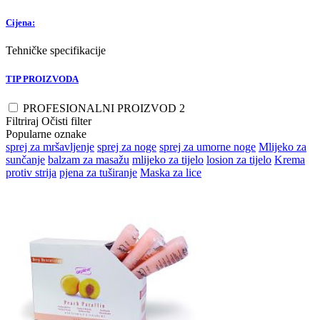
Cijena:
Tehničke specifikacije
TIP PROIZVODA
PROFESIONALNI PROIZVOD
2
Filtriraj
Očisti filter
Popularne oznake
sprej za mršavljenje
sprej za noge
sprej za umorne noge
Mlijeko za
sunčanje
balzam za masažu
mlijeko za tijelo
losion za tijelo
Krema
protiv strija
pjena za tuširanje
Maska za lice