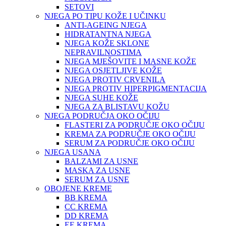
SETOVI
NJEGA PO TIPU KOŽE I UČINKU
ANTI-AGEING NJEGA
HIDRATANTNA NJEGA
NJEGA KOŽE SKLONE
NEPRAVILNOSTIMA
NJEGA MJEŠOVITE I MASNE KOŽE
NJEGA OSJETLJIVE KOŽE
NJEGA PROTIV CRVENILA
NJEGA PROTIV HIPERPIGMENTACIJA
NJEGA SUHE KOŽE
NJEGA ZA BLISTAVU KOŽU
NJEGA PODRUČJA OKO OČIJU
FLASTERI ZA PODRUČJE OKO OČIJU
KREMA ZA PODRUČJE OKO OČIJU
SERUM ZA PODRUČJE OKO OČIJU
NJEGA USANA
BALZAMI ZA USNE
MASKA ZA USNE
SERUM ZA USNE
OBOJENE KREME
BB KREMA
CC KREMA
DD KREMA
EE KREMA