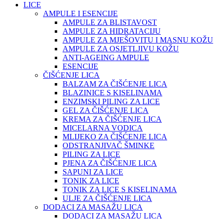
LICE
AMPULE I ESENCIJE
AMPULE ZA BLISTAVOST
AMPULE ZA HIDRATACIJU
AMPULE ZA MJEŠOVITU I MASNU KOŽU
AMPULE ZA OSJETLJIVU KOŽU
ANTI-AGEING AMPULE
ESENCIJE
ČIŠĆENJE LICA
BALZAM ZA ČIŠĆENJE LICA
BLAZINICE S KISELINAMA
ENZIMSKI PILING ZA LICE
GEL ZA ČIŠĆENJE LICA
KREMA ZA ČIŠĆENJE LICA
MICELARNA VODICA
MLIJEKO ZA ČIŠĆENJE LICA
ODSTRANJIVAČ ŠMINKE
PILING ZA LICE
PJENA ZA ČIŠĆENJE LICA
SAPUNI ZA LICE
TONIK ZA LICE
TONIK ZA LICE S KISELINAMA
ULJE ZA ČIŠĆENJE LICA
DODACI ZA MASAŽU LICA
DODACI ZA MASAŽU LICA