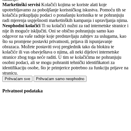
Marketinški servisi
Kolačići kojima se koriste alati koje
upotrebljavamo za poboljšanje korisničkog iskustva. Pomoću tih se
kolačića prikupljaju podaci o ponašanju korisnika te se pohranjuju
radi mjerenja uspješnosti marketinških kampanja i upravljanja njima.
Neophodni kolačići
Ti su kolačići nužni za rad internetske stranice i
nije ih moguće isključiti. Oni se obično pohranjuju samo kao
odgovor na vaše radnje koje predstavljaju zahtjev za uslugama, kao
što su promjene postavki privatnosti, prijava ili ispunjavanje
obrazaca. Možete postaviti svoj preglednik tako da blokira te
kolačiće ili vas obavještava o njima, ali neki dijelovi internetske
stranice zbog toga neće raditi. U tim se kolačićima ne pohranjuju
osobni podaci, ali se mogu pohraniti tehnički identifikatori za
identifikaciju osobe, što je primjerice potrebno za funkciju prijave na
stranicu.
Prihvaćam sve
Prihvaćam samo neophodno
Privatnost podataka