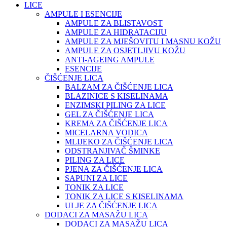
LICE
AMPULE I ESENCIJE
AMPULE ZA BLISTAVOST
AMPULE ZA HIDRATACIJU
AMPULE ZA MJEŠOVITU I MASNU KOŽU
AMPULE ZA OSJETLJIVU KOŽU
ANTI-AGEING AMPULE
ESENCIJE
ČIŠĆENJE LICA
BALZAM ZA ČIŠĆENJE LICA
BLAZINICE S KISELINAMA
ENZIMSKI PILING ZA LICE
GEL ZA ČIŠĆENJE LICA
KREMA ZA ČIŠĆENJE LICA
MICELARNA VODICA
MLIJEKO ZA ČIŠĆENJE LICA
ODSTRANJIVAČ ŠMINKE
PILING ZA LICE
PJENA ZA ČIŠĆENJE LICA
SAPUNI ZA LICE
TONIK ZA LICE
TONIK ZA LICE S KISELINAMA
ULJE ZA ČIŠĆENJE LICA
DODACI ZA MASAŽU LICA
DODACI ZA MASAŽU LICA