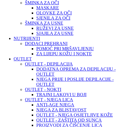
ŠMINKA ZA OČI
MASKARE
OLOVKE ZA OČI
SJENILA ZA OČI
ŠMINKA ZA USNE
RUŽEVI ZA USNE
SJAJILA ZA USNE
NUTRIJENTI
DODACI PREHRANI
POMOĆ PRI MRŠAVLJENJU
ZA LIJEPU KOŽU I NOKTE
OUTLET
OUTLET - DEPILACIJA
DODATNA OPREMA ZA DEPILACIJU -
OUTLET
NJEGA PRIJE I POSLIJE DEPILACIJE -
OUTLET
OUTLET - NOKTI
TRAJNI LAKOVI U BOJI
OUTLET - NJEGA LICA
ANTI-AGE NJEGA
NJEGA ZA BLISTAVOST
OUTLET - NJEGA OSJETLJIVE KOŽE
OUTLET - ZAŠTITA OD SUNCA
PROIZVODI ZA ČIŠĆENJE LICA