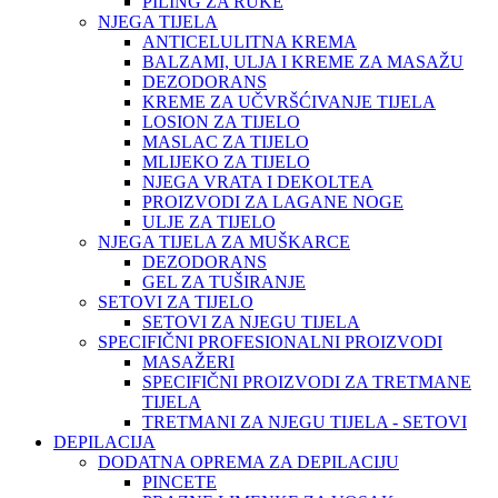
PILING ZA RUKE
NJEGA TIJELA
ANTICELULITNA KREMA
BALZAMI, ULJA I KREME ZA MASAŽU
DEZODORANS
KREME ZA UČVRŠĆIVANJE TIJELA
LOSION ZA TIJELO
MASLAC ZA TIJELO
MLIJEKO ZA TIJELO
NJEGA VRATA I DEKOLTEA
PROIZVODI ZA LAGANE NOGE
ULJE ZA TIJELO
NJEGA TIJELA ZA MUŠKARCE
DEZODORANS
GEL ZA TUŠIRANJE
SETOVI ZA TIJELO
SETOVI ZA NJEGU TIJELA
SPECIFIČNI PROFESIONALNI PROIZVODI
MASAŽERI
SPECIFIČNI PROIZVODI ZA TRETMANE
TIJELA
TRETMANI ZA NJEGU TIJELA - SETOVI
DEPILACIJA
DODATNA OPREMA ZA DEPILACIJU
PINCETE