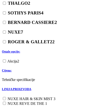
THALGO
2
SOTHYS PARIS
4
BERNARD CASSIERE
2
NUXE
7
ROGER & GALLET
22
Ostale opcije:
Akcija
2
Cijena:
Tehničke specifikacije
LINIJA PROIZVODA
NUXE HAIR & SKIN MIST
3
NUXE REVE DE THE
1