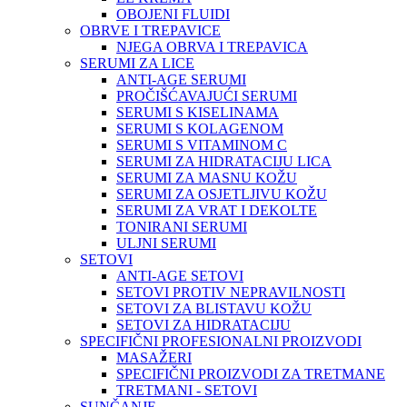
OBOJENI FLUIDI
OBRVE I TREPAVICE
NJEGA OBRVA I TREPAVICA
SERUMI ZA LICE
ANTI-AGE SERUMI
PROČIŠĆAVAJUĆI SERUMI
SERUMI S KISELINAMA
SERUMI S KOLAGENOM
SERUMI S VITAMINOM C
SERUMI ZA HIDRATACIJU LICA
SERUMI ZA MASNU KOŽU
SERUMI ZA OSJETLJIVU KOŽU
SERUMI ZA VRAT I DEKOLTE
TONIRANI SERUMI
ULJNI SERUMI
SETOVI
ANTI-AGE SETOVI
SETOVI PROTIV NEPRAVILNOSTI
SETOVI ZA BLISTAVU KOŽU
SETOVI ZA HIDRATACIJU
SPECIFIČNI PROFESIONALNI PROIZVODI
MASAŽERI
SPECIFIČNI PROIZVODI ZA TRETMANE
TRETMANI - SETOVI
SUNČANJE