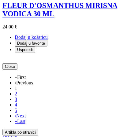
FLEUR D'OSMANTHUS MIRISNA
VODICA 30 ML
24,00 €
Dodaj u košaricu
Dodaj u favorite
Usporedi
Close
«
First
‹
Previous
1
2
3
4
5
›
Next
»
Last
Artikla po stranici