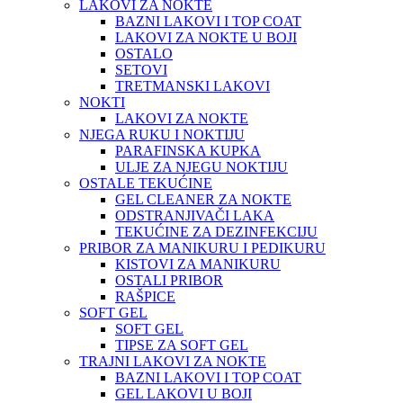
LAKOVI ZA NOKTE
BAZNI LAKOVI I TOP COAT
LAKOVI ZA NOKTE U BOJI
OSTALO
SETOVI
TRETMANSKI LAKOVI
NOKTI
LAKOVI ZA NOKTE
NJEGA RUKU I NOKTIJU
PARAFINSKA KUPKA
ULJE ZA NJEGU NOKTIJU
OSTALE TEKUĆINE
GEL CLEANER ZA NOKTE
ODSTRANJIVAČI LAKA
TEKUĆINE ZA DEZINFEKCIJU
PRIBOR ZA MANIKURU I PEDIKURU
KISTOVI ZA MANIKURU
OSTALI PRIBOR
RAŠPICE
SOFT GEL
SOFT GEL
TIPSE ZA SOFT GEL
TRAJNI LAKOVI ZA NOKTE
BAZNI LAKOVI I TOP COAT
GEL LAKOVI U BOJI