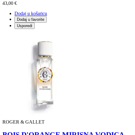
43,00 €
Dodaj u košaricu
Dodaj u favorite
Usporedi
ROGER & GALLET
BOIS D'ORANGE MIRISNA VODICA