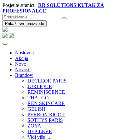
Posjetite stranicu
RR SOLUTIONS KUTAK ZA
PROFESIONALCE
Prikaži sve proizvode
Naslovna
Akcija
Novo
Novosti
Brandovi
DECLEOR PARIS
JURLIQUE
REMINISCENCE
THALGO
REN SKINCARE
GELISH
PERRON RIGOT
SOTHYS PARIS
ZOYA
DEPILEVE
Vidi više ...