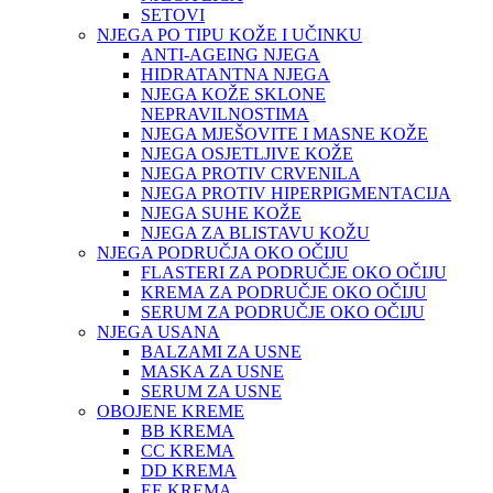
SETOVI
NJEGA PO TIPU KOŽE I UČINKU
ANTI-AGEING NJEGA
HIDRATANTNA NJEGA
NJEGA KOŽE SKLONE
NEPRAVILNOSTIMA
NJEGA MJEŠOVITE I MASNE KOŽE
NJEGA OSJETLJIVE KOŽE
NJEGA PROTIV CRVENILA
NJEGA PROTIV HIPERPIGMENTACIJA
NJEGA SUHE KOŽE
NJEGA ZA BLISTAVU KOŽU
NJEGA PODRUČJA OKO OČIJU
FLASTERI ZA PODRUČJE OKO OČIJU
KREMA ZA PODRUČJE OKO OČIJU
SERUM ZA PODRUČJE OKO OČIJU
NJEGA USANA
BALZAMI ZA USNE
MASKA ZA USNE
SERUM ZA USNE
OBOJENE KREME
BB KREMA
CC KREMA
DD KREMA
EE KREMA