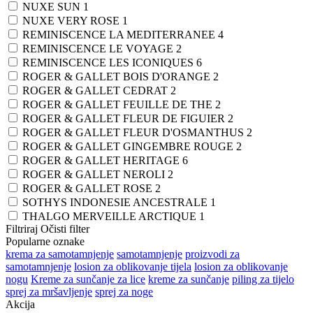
NUXE SUN
1
NUXE VERY ROSE
1
REMINISCENCE LA MEDITERRANEE
4
REMINISCENCE LE VOYAGE
2
REMINISCENCE LES ICONIQUES
6
ROGER & GALLET BOIS D'ORANGE
2
ROGER & GALLET CEDRAT
2
ROGER & GALLET FEUILLE DE THE
2
ROGER & GALLET FLEUR DE FIGUIER
2
ROGER & GALLET FLEUR D'OSMANTHUS
2
ROGER & GALLET GINGEMBRE ROUGE
2
ROGER & GALLET HERITAGE
6
ROGER & GALLET NEROLI
2
ROGER & GALLET ROSE
2
SOTHYS INDONESIE ANCESTRALE
1
THALGO MERVEILLE ARCTIQUE
1
Filtriraj
Očisti filter
Popularne oznake
krema za samotamnjenje
samotamnjenje
proizvodi za
samotamnjenje
losion za oblikovanje tijela
losion za oblikovanje
nogu
Kreme za sunčanje za lice
kreme za sunčanje
piling za tijelo
sprej za mršavljenje
sprej za noge
Akcija