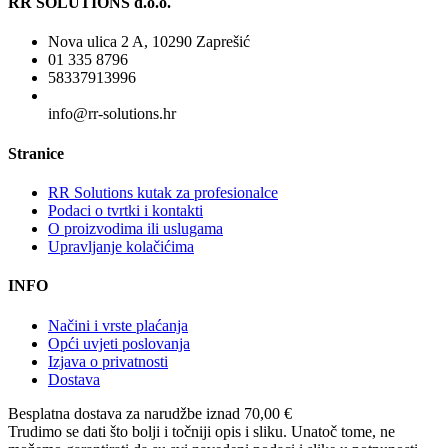
RR SOLUTIONS d.o.o.
Nova ulica 2 A, 10290 Zaprešić
01 335 8796
58337913996
info@rr-solutions.hr
Stranice
RR Solutions kutak za profesionalce
Podaci o tvrtki i kontakti
O proizvodima ili uslugama
Upravljanje kolačićima
INFO
Načini i vrste plaćanja
Opći uvjeti poslovanja
Izjava o privatnosti
Dostava
Besplatna dostava
za narudžbe iznad 70,00 €
Trudimo se dati što bolji i točniji opis i sliku. Unatoč tome, ne