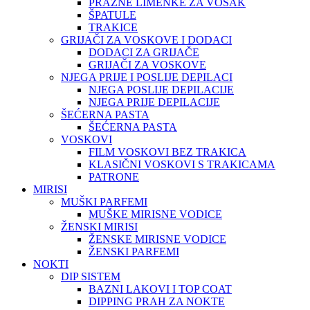
PRAZNE LIMENKE ZA VOSAK
ŠPATULE
TRAKICE
GRIJAČI ZA VOSKOVE I DODACI
DODACI ZA GRIJAČE
GRIJAČI ZA VOSKOVE
NJEGA PRIJE I POSLIJE DEPILACI
NJEGA POSLIJE DEPILACIJE
NJEGA PRIJE DEPILACIJE
ŠEĆERNA PASTA
ŠEĆERNA PASTA
VOSKOVI
FILM VOSKOVI BEZ TRAKICA
KLASIČNI VOSKOVI S TRAKICAMA
PATRONE
MIRISI
MUŠKI PARFEMI
MUŠKE MIRISNE VODICE
ŽENSKI MIRISI
ŽENSKE MIRISNE VODICE
ŽENSKI PARFEMI
NOKTI
DIP SISTEM
BAZNI LAKOVI I TOP COAT
DIPPING PRAH ZA NOKTE