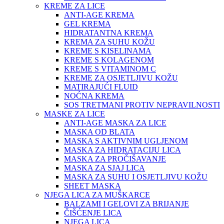
KREME ZA LICE
ANTI-AGE KREMA
GEL KREMA
HIDRATANTNA KREMA
KREMA ZA SUHU KOŽU
KREME S KISELINAMA
KREME S KOLAGENOM
KREME S VITAMINOM C
KREME ZA OSJETLJIVU KOŽU
MATIRAJUĆI FLUID
NOĆNA KREMA
SOS TRETMANI PROTIV NEPRAVILNOSTI
MASKE ZA LICE
ANTI-AGE MASKA ZA LICE
MASKA OD BLATA
MASKA S AKTIVNIM UGLJENOM
MASKA ZA HIDRATACIJU LICA
MASKA ZA PROČIŠAVANJE
MASKA ZA SJAJ LICA
MASKA ZA SUHU I OSJETLJIVU KOŽU
SHEET MASKA
NJEGA LICA ZA MUŠKARCE
BALZAMI I GELOVI ZA BRIJANJE
ČIŠĆENJE LICA
NJEGA LICA