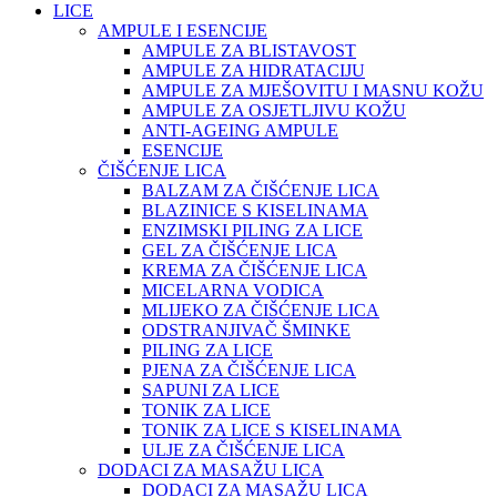
LICE
AMPULE I ESENCIJE
AMPULE ZA BLISTAVOST
AMPULE ZA HIDRATACIJU
AMPULE ZA MJEŠOVITU I MASNU KOŽU
AMPULE ZA OSJETLJIVU KOŽU
ANTI-AGEING AMPULE
ESENCIJE
ČIŠĆENJE LICA
BALZAM ZA ČIŠĆENJE LICA
BLAZINICE S KISELINAMA
ENZIMSKI PILING ZA LICE
GEL ZA ČIŠĆENJE LICA
KREMA ZA ČIŠĆENJE LICA
MICELARNA VODICA
MLIJEKO ZA ČIŠĆENJE LICA
ODSTRANJIVAČ ŠMINKE
PILING ZA LICE
PJENA ZA ČIŠĆENJE LICA
SAPUNI ZA LICE
TONIK ZA LICE
TONIK ZA LICE S KISELINAMA
ULJE ZA ČIŠĆENJE LICA
DODACI ZA MASAŽU LICA
DODACI ZA MASAŽU LICA