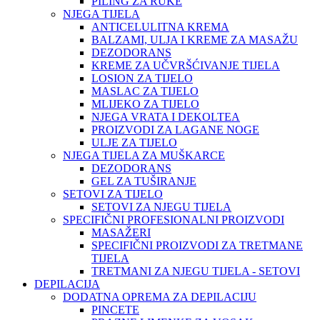
PILING ZA RUKE
NJEGA TIJELA
ANTICELULITNA KREMA
BALZAMI, ULJA I KREME ZA MASAŽU
DEZODORANS
KREME ZA UČVRŠĆIVANJE TIJELA
LOSION ZA TIJELO
MASLAC ZA TIJELO
MLIJEKO ZA TIJELO
NJEGA VRATA I DEKOLTEA
PROIZVODI ZA LAGANE NOGE
ULJE ZA TIJELO
NJEGA TIJELA ZA MUŠKARCE
DEZODORANS
GEL ZA TUŠIRANJE
SETOVI ZA TIJELO
SETOVI ZA NJEGU TIJELA
SPECIFIČNI PROFESIONALNI PROIZVODI
MASAŽERI
SPECIFIČNI PROIZVODI ZA TRETMANE
TIJELA
TRETMANI ZA NJEGU TIJELA - SETOVI
DEPILACIJA
DODATNA OPREMA ZA DEPILACIJU
PINCETE