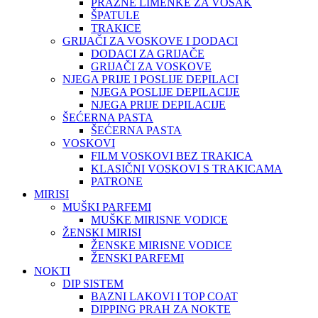
PRAZNE LIMENKE ZA VOSAK
ŠPATULE
TRAKICE
GRIJAČI ZA VOSKOVE I DODACI
DODACI ZA GRIJAČE
GRIJAČI ZA VOSKOVE
NJEGA PRIJE I POSLIJE DEPILACI
NJEGA POSLIJE DEPILACIJE
NJEGA PRIJE DEPILACIJE
ŠEĆERNA PASTA
ŠEĆERNA PASTA
VOSKOVI
FILM VOSKOVI BEZ TRAKICA
KLASIČNI VOSKOVI S TRAKICAMA
PATRONE
MIRISI
MUŠKI PARFEMI
MUŠKE MIRISNE VODICE
ŽENSKI MIRISI
ŽENSKE MIRISNE VODICE
ŽENSKI PARFEMI
NOKTI
DIP SISTEM
BAZNI LAKOVI I TOP COAT
DIPPING PRAH ZA NOKTE