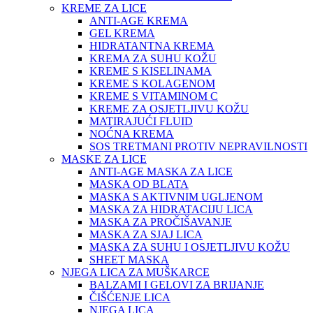
KREME ZA LICE
ANTI-AGE KREMA
GEL KREMA
HIDRATANTNA KREMA
KREMA ZA SUHU KOŽU
KREME S KISELINAMA
KREME S KOLAGENOM
KREME S VITAMINOM C
KREME ZA OSJETLJIVU KOŽU
MATIRAJUĆI FLUID
NOĆNA KREMA
SOS TRETMANI PROTIV NEPRAVILNOSTI
MASKE ZA LICE
ANTI-AGE MASKA ZA LICE
MASKA OD BLATA
MASKA S AKTIVNIM UGLJENOM
MASKA ZA HIDRATACIJU LICA
MASKA ZA PROČIŠAVANJE
MASKA ZA SJAJ LICA
MASKA ZA SUHU I OSJETLJIVU KOŽU
SHEET MASKA
NJEGA LICA ZA MUŠKARCE
BALZAMI I GELOVI ZA BRIJANJE
ČIŠĆENJE LICA
NJEGA LICA