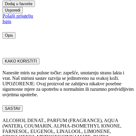
Dodaj u favorite
Usporedi
Pošalji prijatelju
Ispis
Opis
KAKO KORISTITI
Nanesite miris na pulsne točke: zapešće, unutarnju stranu lakta i
vrat. Naš mirisni sastav razvija se jedinstveno na svakoj koži.
UPOZORENJE: Ovaj proizvod ne zahtijeva nikakve posebne
sigurnosne mjere za upotrebu u normalnim ili razumno predvidljivim
uvjetima upotrebe.
SASTAV
ALCOHOL DENAT., PARFUM (FRAGRANCE), AQUA
(WATER), COUMARIN, ALPHA-ISOMETHYL IONONE,
FARNESOL, EUGENOL, LINALOOL, LIMONENE,