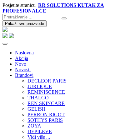
Posjetite stranicu
RR SOLUTIONS KUTAK ZA
PROFESIONALCE
Prikaži sve proizvode
Naslovna
Akcija
Novo
Novosti
Brandovi
DECLEOR PARIS
JURLIQUE
REMINISCENCE
THALGO
REN SKINCARE
GELISH
PERRON RIGOT
SOTHYS PARIS
ZOYA
DEPILEVE
Vidi više ...