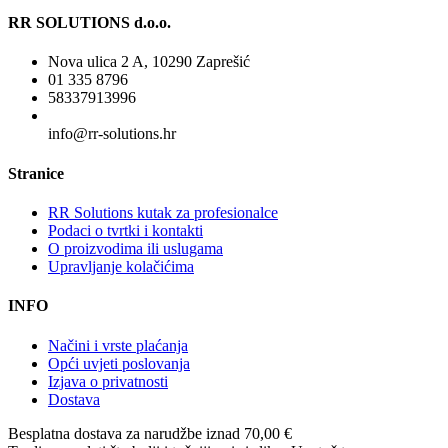
RR SOLUTIONS d.o.o.
Nova ulica 2 A, 10290 Zaprešić
01 335 8796
58337913996
info@rr-solutions.hr
Stranice
RR Solutions kutak za profesionalce
Podaci o tvrtki i kontakti
O proizvodima ili uslugama
Upravljanje kolačićima
INFO
Načini i vrste plaćanja
Opći uvjeti poslovanja
Izjava o privatnosti
Dostava
Besplatna dostava
za narudžbe iznad 70,00 €