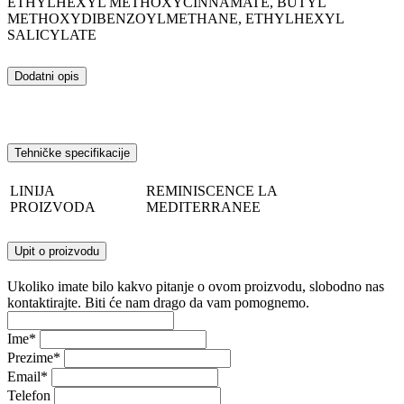
ETHYLHEXYL METHOXYCINNAMATE, BUTYL
METHOXYDIBENZOYLMETHANE, ETHYLHEXYL
SALICYLATE
Dodatni opis
Tehničke specifikacije
LINIJA
REMINISCENCE LA
PROIZVODA
MEDITERRANEE
Upit o proizvodu
Ukoliko imate bilo kakvo pitanje o ovom proizvodu, slobodno nas
kontaktirajte. Biti će nam drago da vam pomognemo.
Ime
*
Prezime
*
Email
*
Telefon