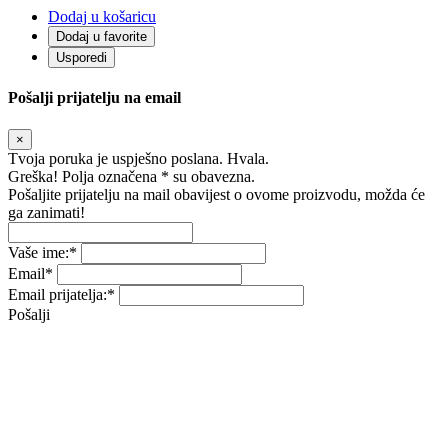
Dodaj u košaricu
Dodaj u favorite
Usporedi
Pošalji prijatelju na email
×
Tvoja poruka je uspješno poslana. Hvala.
Greška! Polja označena * su obavezna.
Pošaljite prijatelju na mail obavijest o ovome proizvodu, možda će
ga zanimati!
Vaše ime:
*
Email
*
Email prijatelja:
*
Pošalji