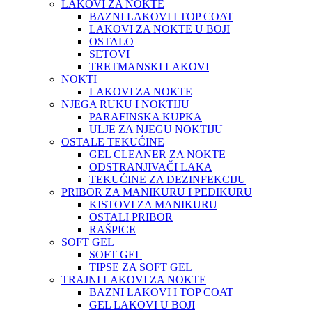
LAKOVI ZA NOKTE
BAZNI LAKOVI I TOP COAT
LAKOVI ZA NOKTE U BOJI
OSTALO
SETOVI
TRETMANSKI LAKOVI
NOKTI
LAKOVI ZA NOKTE
NJEGA RUKU I NOKTIJU
PARAFINSKA KUPKA
ULJE ZA NJEGU NOKTIJU
OSTALE TEKUĆINE
GEL CLEANER ZA NOKTE
ODSTRANJIVAČI LAKA
TEKUĆINE ZA DEZINFEKCIJU
PRIBOR ZA MANIKURU I PEDIKURU
KISTOVI ZA MANIKURU
OSTALI PRIBOR
RAŠPICE
SOFT GEL
SOFT GEL
TIPSE ZA SOFT GEL
TRAJNI LAKOVI ZA NOKTE
BAZNI LAKOVI I TOP COAT
GEL LAKOVI U BOJI