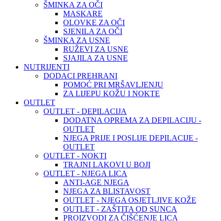
ŠMINKA ZA OČI
MASKARE
OLOVKE ZA OČI
SJENILA ZA OČI
ŠMINKA ZA USNE
RUŽEVI ZA USNE
SJAJILA ZA USNE
NUTRIJENTI
DODACI PREHRANI
POMOĆ PRI MRŠAVLJENJU
ZA LIJEPU KOŽU I NOKTE
OUTLET
OUTLET - DEPILACIJA
DODATNA OPREMA ZA DEPILACIJU -
OUTLET
NJEGA PRIJE I POSLIJE DEPILACIJE -
OUTLET
OUTLET - NOKTI
TRAJNI LAKOVI U BOJI
OUTLET - NJEGA LICA
ANTI-AGE NJEGA
NJEGA ZA BLISTAVOST
OUTLET - NJEGA OSJETLJIVE KOŽE
OUTLET - ZAŠTITA OD SUNCA
PROIZVODI ZA ČIŠĆENJE LICA