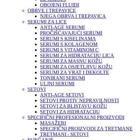
OBOJENI FLUIDI
OBRVE I TREPAVICE
NJEGA OBRVA I TREPAVICA
SERUMI ZA LICE
ANTI-AGE SERUMI
PROČIŠĆAVAJUĆI SERUMI
SERUMI S KISELINAMA
SERUMI S KOLAGENOM
SERUMI S VITAMINOM C
SERUMI ZA HIDRATACIJU LICA
SERUMI ZA MASNU KOŽU
SERUMI ZA OSJETLJIVU KOŽU
SERUMI ZA VRAT I DEKOLTE
TONIRANI SERUMI
ULJNI SERUMI
SETOVI
ANTI-AGE SETOVI
SETOVI PROTIV NEPRAVILNOSTI
SETOVI ZA BLISTAVU KOŽU
SETOVI ZA HIDRATACIJU
SPECIFIČNI PROFESIONALNI PROIZVODI
MASAŽERI
SPECIFIČNI PROIZVODI ZA TRETMANE
TRETMANI - SETOVI
SUNČANJE