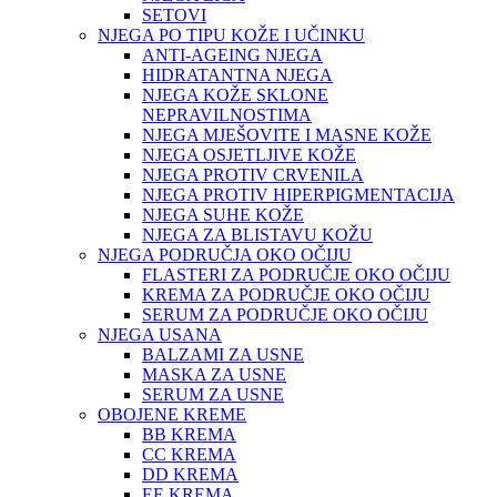
SETOVI
NJEGA PO TIPU KOŽE I UČINKU
ANTI-AGEING NJEGA
HIDRATANTNA NJEGA
NJEGA KOŽE SKLONE
NEPRAVILNOSTIMA
NJEGA MJEŠOVITE I MASNE KOŽE
NJEGA OSJETLJIVE KOŽE
NJEGA PROTIV CRVENILA
NJEGA PROTIV HIPERPIGMENTACIJA
NJEGA SUHE KOŽE
NJEGA ZA BLISTAVU KOŽU
NJEGA PODRUČJA OKO OČIJU
FLASTERI ZA PODRUČJE OKO OČIJU
KREMA ZA PODRUČJE OKO OČIJU
SERUM ZA PODRUČJE OKO OČIJU
NJEGA USANA
BALZAMI ZA USNE
MASKA ZA USNE
SERUM ZA USNE
OBOJENE KREME
BB KREMA
CC KREMA
DD KREMA
EE KREMA