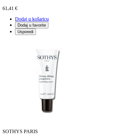
61,41 €
Dodaj u košaricu
Dodaj u favorite
Usporedi
SOTHYS PARIS