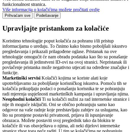
funkcionalnost stranica.
Više informacija o kolačićima možete pročitati ovdje
Prihvaćam sve
Podešavanje
Upravljajte pristankom za kolačiće
Koristimo tehnologije poput kolačića za pohranu i/ili pristup
informacijama o uređaju. To činimo kako bismo poboljšali iskustvo
pregledavanja i prikazali prilagođene oglase. Pristanak na ove
tehnologije omogućit će nam obradu podataka kao što su ponašanje
pregledavanja ili jedinstveni ID-ovi na ovoj stranici. Nepristanak ili
povlačenje pristanka može negativno utjecati na određene značajke i
funkcije.
Marketinški servisi
Kolačići kojima se koriste alati koje
upotrebljavamo za poboljšanje korisničkog iskustva. Pomoću tih se
kolačića prikupljaju podaci o ponašanju korisnika te se pohranjuju
radi mjerenja uspješnosti marketinških kampanja i upravljanja njima.
Neophodni kolačići
Ti su kolačići nužni za rad internetske stranice i
nije ih moguće isključiti. Oni se obično pohranjuju samo kao
odgovor na vaše radnje koje predstavljaju zahtjev za uslugama, kao
što su promjene postavki privatnosti, prijava ili ispunjavanje
obrazaca. Možete postaviti svoj preglednik tako da blokira te
kolačiće ili vas obavještava o njima, ali neki dijelovi internetske
stranice zbog toga neće raditi. U tim se kolačićima ne pohranjuju