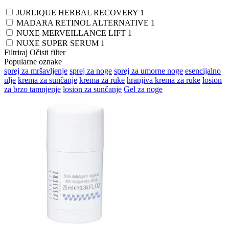
JURLIQUE HERBAL RECOVERY
1
MADARA RETINOL ALTERNATIVE
1
NUXE MERVEILLANCE LIFT
1
NUXE SUPER SERUM
1
Filtriraj
Očisti filter
Popularne oznake
sprej za mršavljenje
sprej za noge
sprej za umorne noge
esencijalno
ulje
krema za sunčanje
krema za ruke
hranjiva krema za ruke
losion
za brzo tamnjenje
losion za sunčanje
Gel za noge