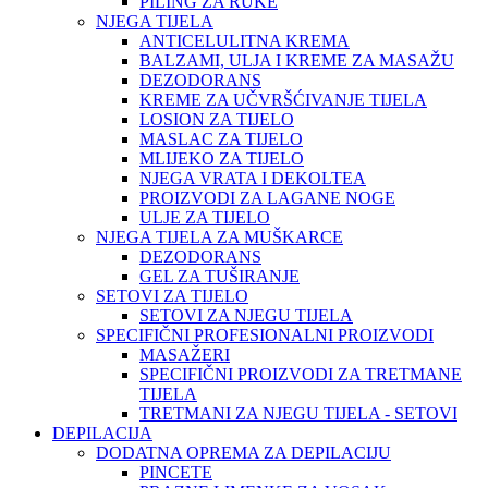
PILING ZA RUKE
NJEGA TIJELA
ANTICELULITNA KREMA
BALZAMI, ULJA I KREME ZA MASAŽU
DEZODORANS
KREME ZA UČVRŠĆIVANJE TIJELA
LOSION ZA TIJELO
MASLAC ZA TIJELO
MLIJEKO ZA TIJELO
NJEGA VRATA I DEKOLTEA
PROIZVODI ZA LAGANE NOGE
ULJE ZA TIJELO
NJEGA TIJELA ZA MUŠKARCE
DEZODORANS
GEL ZA TUŠIRANJE
SETOVI ZA TIJELO
SETOVI ZA NJEGU TIJELA
SPECIFIČNI PROFESIONALNI PROIZVODI
MASAŽERI
SPECIFIČNI PROIZVODI ZA TRETMANE
TIJELA
TRETMANI ZA NJEGU TIJELA - SETOVI
DEPILACIJA
DODATNA OPREMA ZA DEPILACIJU
PINCETE