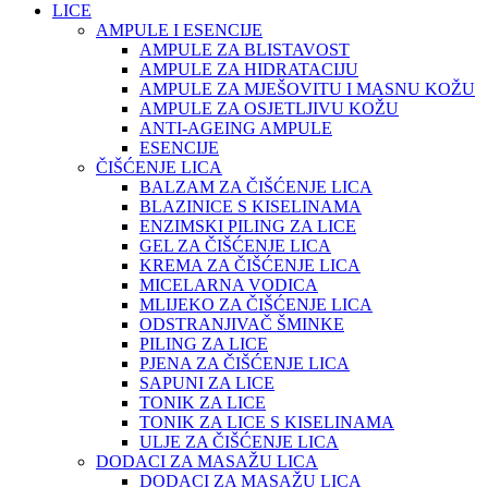
LICE
AMPULE I ESENCIJE
AMPULE ZA BLISTAVOST
AMPULE ZA HIDRATACIJU
AMPULE ZA MJEŠOVITU I MASNU KOŽU
AMPULE ZA OSJETLJIVU KOŽU
ANTI-AGEING AMPULE
ESENCIJE
ČIŠĆENJE LICA
BALZAM ZA ČIŠĆENJE LICA
BLAZINICE S KISELINAMA
ENZIMSKI PILING ZA LICE
GEL ZA ČIŠĆENJE LICA
KREMA ZA ČIŠĆENJE LICA
MICELARNA VODICA
MLIJEKO ZA ČIŠĆENJE LICA
ODSTRANJIVAČ ŠMINKE
PILING ZA LICE
PJENA ZA ČIŠĆENJE LICA
SAPUNI ZA LICE
TONIK ZA LICE
TONIK ZA LICE S KISELINAMA
ULJE ZA ČIŠĆENJE LICA
DODACI ZA MASAŽU LICA
DODACI ZA MASAŽU LICA