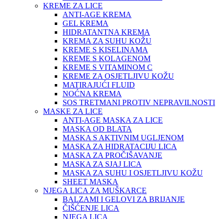
KREME ZA LICE
ANTI-AGE KREMA
GEL KREMA
HIDRATANTNA KREMA
KREMA ZA SUHU KOŽU
KREME S KISELINAMA
KREME S KOLAGENOM
KREME S VITAMINOM C
KREME ZA OSJETLJIVU KOŽU
MATIRAJUĆI FLUID
NOĆNA KREMA
SOS TRETMANI PROTIV NEPRAVILNOSTI
MASKE ZA LICE
ANTI-AGE MASKA ZA LICE
MASKA OD BLATA
MASKA S AKTIVNIM UGLJENOM
MASKA ZA HIDRATACIJU LICA
MASKA ZA PROČIŠAVANJE
MASKA ZA SJAJ LICA
MASKA ZA SUHU I OSJETLJIVU KOŽU
SHEET MASKA
NJEGA LICA ZA MUŠKARCE
BALZAMI I GELOVI ZA BRIJANJE
ČIŠĆENJE LICA
NJEGA LICA