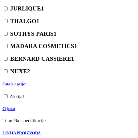
JURLIQUE
1
THALGO
1
SOTHYS PARIS
1
MADARA COSMETICS
1
BERNARD CASSIERE
1
NUXE
2
Ostale opcije:
Akcija
1
Cijena:
Tehničke specifikacije
LINIJA PROIZVODA