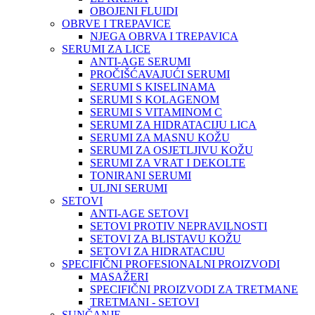
OBOJENI FLUIDI
OBRVE I TREPAVICE
NJEGA OBRVA I TREPAVICA
SERUMI ZA LICE
ANTI-AGE SERUMI
PROČIŠĆAVAJUĆI SERUMI
SERUMI S KISELINAMA
SERUMI S KOLAGENOM
SERUMI S VITAMINOM C
SERUMI ZA HIDRATACIJU LICA
SERUMI ZA MASNU KOŽU
SERUMI ZA OSJETLJIVU KOŽU
SERUMI ZA VRAT I DEKOLTE
TONIRANI SERUMI
ULJNI SERUMI
SETOVI
ANTI-AGE SETOVI
SETOVI PROTIV NEPRAVILNOSTI
SETOVI ZA BLISTAVU KOŽU
SETOVI ZA HIDRATACIJU
SPECIFIČNI PROFESIONALNI PROIZVODI
MASAŽERI
SPECIFIČNI PROIZVODI ZA TRETMANE
TRETMANI - SETOVI
SUNČANJE