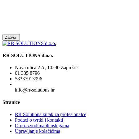
Zatvori
RR SOLUTIONS d.o.o.
Nova ulica 2 A, 10290 Zaprešić
01 335 8796
58337913996
info@rr-solutions.hr
Stranice
RR Solutions kutak za profesionalce
Podaci o tvrtki i kontakti
O proizvodima ili uslugama
Upravljanje kolačićima