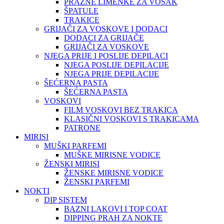
PRAZNE LIMENKE ZA VOSAK
ŠPATULE
TRAKICE
GRIJAČI ZA VOSKOVE I DODACI
DODACI ZA GRIJAČE
GRIJAČI ZA VOSKOVE
NJEGA PRIJE I POSLIJE DEPILACI
NJEGA POSLIJE DEPILACIJE
NJEGA PRIJE DEPILACIJE
ŠEĆERNA PASTA
ŠEĆERNA PASTA
VOSKOVI
FILM VOSKOVI BEZ TRAKICA
KLASIČNI VOSKOVI S TRAKICAMA
PATRONE
MIRISI
MUŠKI PARFEMI
MUŠKE MIRISNE VODICE
ŽENSKI MIRISI
ŽENSKE MIRISNE VODICE
ŽENSKI PARFEMI
NOKTI
DIP SISTEM
BAZNI LAKOVI I TOP COAT
DIPPING PRAH ZA NOKTE