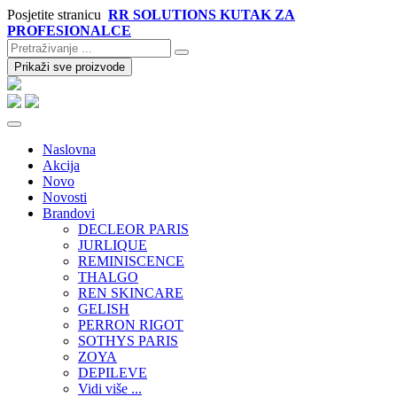
Posjetite stranicu
RR SOLUTIONS KUTAK ZA
PROFESIONALCE
Prikaži sve proizvode
Naslovna
Akcija
Novo
Novosti
Brandovi
DECLEOR PARIS
JURLIQUE
REMINISCENCE
THALGO
REN SKINCARE
GELISH
PERRON RIGOT
SOTHYS PARIS
ZOYA
DEPILEVE
Vidi više ...