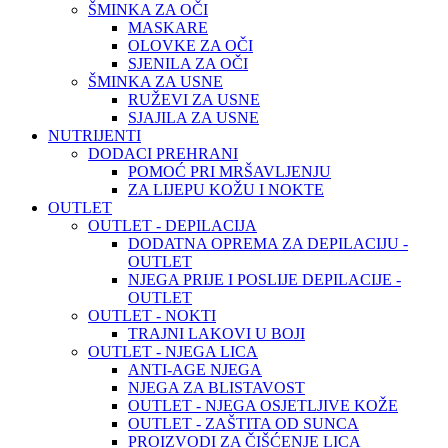
ŠMINKA ZA OČI
MASKARE
OLOVKE ZA OČI
SJENILA ZA OČI
ŠMINKA ZA USNE
RUŽEVI ZA USNE
SJAJILA ZA USNE
NUTRIJENTI
DODACI PREHRANI
POMOĆ PRI MRŠAVLJENJU
ZA LIJEPU KOŽU I NOKTE
OUTLET
OUTLET - DEPILACIJA
DODATNA OPREMA ZA DEPILACIJU -
OUTLET
NJEGA PRIJE I POSLIJE DEPILACIJE -
OUTLET
OUTLET - NOKTI
TRAJNI LAKOVI U BOJI
OUTLET - NJEGA LICA
ANTI-AGE NJEGA
NJEGA ZA BLISTAVOST
OUTLET - NJEGA OSJETLJIVE KOŽE
OUTLET - ZAŠTITA OD SUNCA
PROIZVODI ZA ČIŠĆENJE LICA