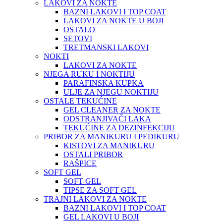
LAKOVI ZA NOKTE
BAZNI LAKOVI I TOP COAT
LAKOVI ZA NOKTE U BOJI
OSTALO
SETOVI
TRETMANSKI LAKOVI
NOKTI
LAKOVI ZA NOKTE
NJEGA RUKU I NOKTIJU
PARAFINSKA KUPKA
ULJE ZA NJEGU NOKTIJU
OSTALE TEKUĆINE
GEL CLEANER ZA NOKTE
ODSTRANJIVAČI LAKA
TEKUĆINE ZA DEZINFEKCIJU
PRIBOR ZA MANIKURU I PEDIKURU
KISTOVI ZA MANIKURU
OSTALI PRIBOR
RAŠPICE
SOFT GEL
SOFT GEL
TIPSE ZA SOFT GEL
TRAJNI LAKOVI ZA NOKTE
BAZNI LAKOVI I TOP COAT
GEL LAKOVI U BOJI