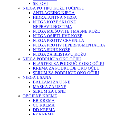
SETOVI
NJEGA PO TIPU KOŽE I UČINKU
ANTI-AGEING NJEGA
HIDRATANTNA NJEGA
NJEGA KOŽE SKLONE
NEPRAVILNOSTIMA
NJEGA MJEŠOVITE I MASNE KOŽE
NJEGA OSJETLJIVE KOŽE
NJEGA PROTIV CRVENILA
NJEGA PROTIV HIPERPIGMENTACIJA
NJEGA SUHE KOŽE
NJEGA ZA BLISTAVU KOŽU
NJEGA PODRUČJA OKO OČIJU
FLASTERI ZA PODRUČJE OKO OČIJU
KREMA ZA PODRUČJE OKO OČIJU
SERUM ZA PODRUČJE OKO OČIJU
NJEGA USANA
BALZAMI ZA USNE
MASKA ZA USNE
SERUM ZA USNE
OBOJENE KREME
BB KREMA
CC KREMA
DD KREMA
EE KREMA