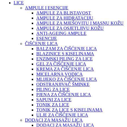
LICE
AMPULE I ESENCIJE
AMPULE ZA BLISTAVOST
AMPULE ZA HIDRATACIJU
AMPULE ZA MJEŠOVITU I MASNU KOŽU
AMPULE ZA OSJETLJIVU KOŽU
ANTI-AGEING AMPULE
ESENCIJE
ČIŠĆENJE LICA
BALZAM ZA ČIŠĆENJE LICA
BLAZINICE S KISELINAMA
ENZIMSKI PILING ZA LICE
GEL ZA ČIŠĆENJE LICA
KREMA ZA ČIŠĆENJE LICA
MICELARNA VODICA
MLIJEKO ZA ČIŠĆENJE LICA
ODSTRANJIVAČ ŠMINKE
PILING ZA LICE
PJENA ZA ČIŠĆENJE LICA
SAPUNI ZA LICE
TONIK ZA LICE
TONIK ZA LICE S KISELINAMA
ULJE ZA ČIŠĆENJE LICA
DODACI ZA MASAŽU LICA
DODACI ZA MASAŽU LICA