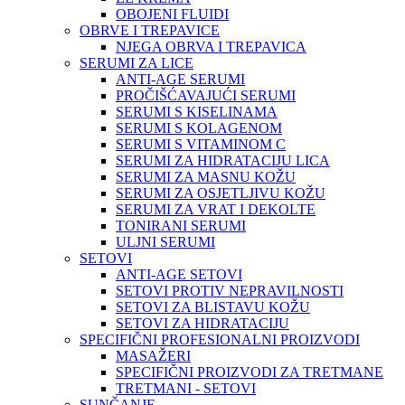
OBOJENI FLUIDI
OBRVE I TREPAVICE
NJEGA OBRVA I TREPAVICA
SERUMI ZA LICE
ANTI-AGE SERUMI
PROČIŠĆAVAJUĆI SERUMI
SERUMI S KISELINAMA
SERUMI S KOLAGENOM
SERUMI S VITAMINOM C
SERUMI ZA HIDRATACIJU LICA
SERUMI ZA MASNU KOŽU
SERUMI ZA OSJETLJIVU KOŽU
SERUMI ZA VRAT I DEKOLTE
TONIRANI SERUMI
ULJNI SERUMI
SETOVI
ANTI-AGE SETOVI
SETOVI PROTIV NEPRAVILNOSTI
SETOVI ZA BLISTAVU KOŽU
SETOVI ZA HIDRATACIJU
SPECIFIČNI PROFESIONALNI PROIZVODI
MASAŽERI
SPECIFIČNI PROIZVODI ZA TRETMANE
TRETMANI - SETOVI
SUNČANJE