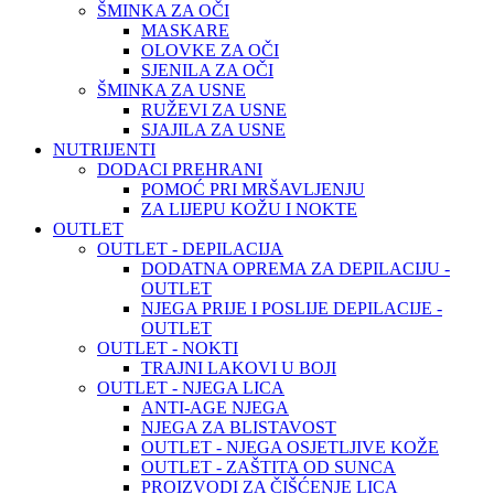
ŠMINKA ZA OČI
MASKARE
OLOVKE ZA OČI
SJENILA ZA OČI
ŠMINKA ZA USNE
RUŽEVI ZA USNE
SJAJILA ZA USNE
NUTRIJENTI
DODACI PREHRANI
POMOĆ PRI MRŠAVLJENJU
ZA LIJEPU KOŽU I NOKTE
OUTLET
OUTLET - DEPILACIJA
DODATNA OPREMA ZA DEPILACIJU -
OUTLET
NJEGA PRIJE I POSLIJE DEPILACIJE -
OUTLET
OUTLET - NOKTI
TRAJNI LAKOVI U BOJI
OUTLET - NJEGA LICA
ANTI-AGE NJEGA
NJEGA ZA BLISTAVOST
OUTLET - NJEGA OSJETLJIVE KOŽE
OUTLET - ZAŠTITA OD SUNCA
PROIZVODI ZA ČIŠĆENJE LICA