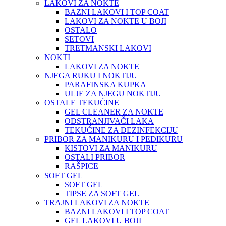
LAKOVI ZA NOKTE
BAZNI LAKOVI I TOP COAT
LAKOVI ZA NOKTE U BOJI
OSTALO
SETOVI
TRETMANSKI LAKOVI
NOKTI
LAKOVI ZA NOKTE
NJEGA RUKU I NOKTIJU
PARAFINSKA KUPKA
ULJE ZA NJEGU NOKTIJU
OSTALE TEKUĆINE
GEL CLEANER ZA NOKTE
ODSTRANJIVAČI LAKA
TEKUĆINE ZA DEZINFEKCIJU
PRIBOR ZA MANIKURU I PEDIKURU
KISTOVI ZA MANIKURU
OSTALI PRIBOR
RAŠPICE
SOFT GEL
SOFT GEL
TIPSE ZA SOFT GEL
TRAJNI LAKOVI ZA NOKTE
BAZNI LAKOVI I TOP COAT
GEL LAKOVI U BOJI