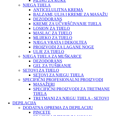
PILING ZA RUKE
NJEGA TIJELA
ANTICELULITNA KREMA
BALZAMI, ULJA I KREME ZA MASAŽU
DEZODORANS
KREME ZA UČVRŠĆIVANJE TIJELA
LOSION ZA TIJELO
MASLAC ZA TIJELO
MLIJEKO ZA TIJELO
NJEGA VRATA I DEKOLTEA
PROIZVODI ZA LAGANE NOGE
ULJE ZA TIJELO
NJEGA TIJELA ZA MUŠKARCE
DEZODORANS
GEL ZA TUŠIRANJE
SETOVI ZA TIJELO
SETOVI ZA NJEGU TIJELA
SPECIFIČNI PROFESIONALNI PROIZVODI
MASAŽERI
SPECIFIČNI PROIZVODI ZA TRETMANE
TIJELA
TRETMANI ZA NJEGU TIJELA - SETOVI
DEPILACIJA
DODATNA OPREMA ZA DEPILACIJU
PINCETE