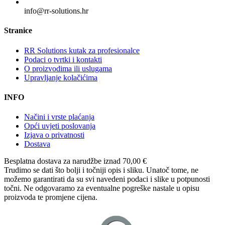
info@rr-solutions.hr
Stranice
RR Solutions kutak za profesionalce
Podaci o tvrtki i kontakti
O proizvodima ili uslugama
Upravljanje kolačićima
INFO
Načini i vrste plaćanja
Opći uvjeti poslovanja
Izjava o privatnosti
Dostava
Besplatna dostava
za narudžbe iznad 70,00 €
Trudimo se dati što bolji i točniji opis i sliku. Unatoč tome, ne
možemo garantirati da su svi navedeni podaci i slike u potpunosti
točni. Ne odgovaramo za eventualne pogreške nastale u opisu
proizvoda te promjene cijena.