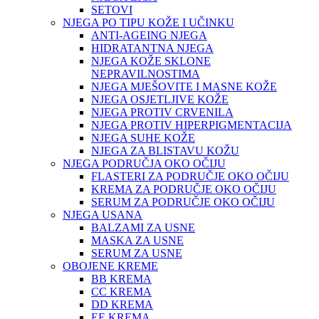
SETOVI
NJEGA PO TIPU KOŽE I UČINKU
ANTI-AGEING NJEGA
HIDRATANTNA NJEGA
NJEGA KOŽE SKLONE
NEPRAVILNOSTIMA
NJEGA MJEŠOVITE I MASNE KOŽE
NJEGA OSJETLJIVE KOŽE
NJEGA PROTIV CRVENILA
NJEGA PROTIV HIPERPIGMENTACIJA
NJEGA SUHE KOŽE
NJEGA ZA BLISTAVU KOŽU
NJEGA PODRUČJA OKO OČIJU
FLASTERI ZA PODRUČJE OKO OČIJU
KREMA ZA PODRUČJE OKO OČIJU
SERUM ZA PODRUČJE OKO OČIJU
NJEGA USANA
BALZAMI ZA USNE
MASKA ZA USNE
SERUM ZA USNE
OBOJENE KREME
BB KREMA
CC KREMA
DD KREMA
EE KREMA