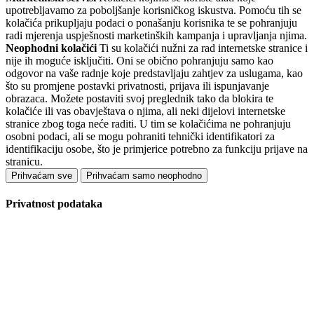
upotrebljavamo za poboljšanje korisničkog iskustva. Pomoću tih se
kolačića prikupljaju podaci o ponašanju korisnika te se pohranjuju
radi mjerenja uspješnosti marketinških kampanja i upravljanja njima.
Neophodni kolačići
Ti su kolačići nužni za rad internetske stranice i
nije ih moguće isključiti. Oni se obično pohranjuju samo kao
odgovor na vaše radnje koje predstavljaju zahtjev za uslugama, kao
što su promjene postavki privatnosti, prijava ili ispunjavanje
obrazaca. Možete postaviti svoj preglednik tako da blokira te
kolačiće ili vas obavještava o njima, ali neki dijelovi internetske
stranice zbog toga neće raditi. U tim se kolačićima ne pohranjuju
osobni podaci, ali se mogu pohraniti tehnički identifikatori za
identifikaciju osobe, što je primjerice potrebno za funkciju prijave na
stranicu.
Prihvaćam sve
Prihvaćam samo neophodno
Privatnost podataka