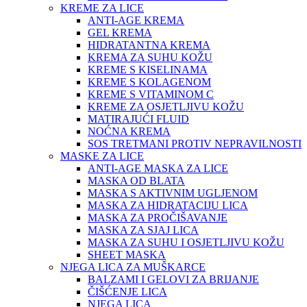
KREME ZA LICE
ANTI-AGE KREMA
GEL KREMA
HIDRATANTNA KREMA
KREMA ZA SUHU KOŽU
KREME S KISELINAMA
KREME S KOLAGENOM
KREME S VITAMINOM C
KREME ZA OSJETLJIVU KOŽU
MATIRAJUĆI FLUID
NOĆNA KREMA
SOS TRETMANI PROTIV NEPRAVILNOSTI
MASKE ZA LICE
ANTI-AGE MASKA ZA LICE
MASKA OD BLATA
MASKA S AKTIVNIM UGLJENOM
MASKA ZA HIDRATACIJU LICA
MASKA ZA PROČIŠAVANJE
MASKA ZA SJAJ LICA
MASKA ZA SUHU I OSJETLJIVU KOŽU
SHEET MASKA
NJEGA LICA ZA MUŠKARCE
BALZAMI I GELOVI ZA BRIJANJE
ČIŠĆENJE LICA
NJEGA LICA