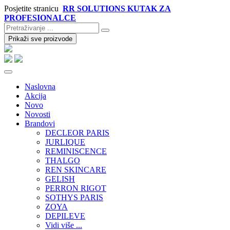
Posjetite stranicu
RR SOLUTIONS KUTAK ZA
PROFESIONALCE
Prikaži sve proizvode
Naslovna
Akcija
Novo
Novosti
Brandovi
DECLEOR PARIS
JURLIQUE
REMINISCENCE
THALGO
REN SKINCARE
GELISH
PERRON RIGOT
SOTHYS PARIS
ZOYA
DEPILEVE
Vidi više ...