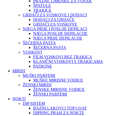
PRAZNE LIMENKE ZA VOSAK
ŠPATULE
TRAKICE
GRIJAČI ZA VOSKOVE I DODACI
DODACI ZA GRIJAČE
GRIJAČI ZA VOSKOVE
NJEGA PRIJE I POSLIJE DEPILACI
NJEGA POSLIJE DEPILACIJE
NJEGA PRIJE DEPILACIJE
ŠEĆERNA PASTA
ŠEĆERNA PASTA
VOSKOVI
FILM VOSKOVI BEZ TRAKICA
KLASIČNI VOSKOVI S TRAKICAMA
PATRONE
MIRISI
MUŠKI PARFEMI
MUŠKE MIRISNE VODICE
ŽENSKI MIRISI
ŽENSKE MIRISNE VODICE
ŽENSKI PARFEMI
NOKTI
DIP SISTEM
BAZNI LAKOVI I TOP COAT
DIPPING PRAH ZA NOKTE