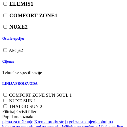
ELEMIS
1
COMFORT ZONE
1
NUXE
2
Ostale opcije:
Akcija
2
Cijena:
Tehničke specifikacije
LINIJA PROIZVODA
COMFORT ZONE SUN SOUL
1
NUXE SUN
1
THALGO SUN
2
Filtriraj
Očisti filter
Popularne oznake
pjena za tuširanje
Krema protiv strija
gel za smanjenje obujma
balzam za masažu
gel za masažu
Mlijeko za sunčanje
Maska za lice