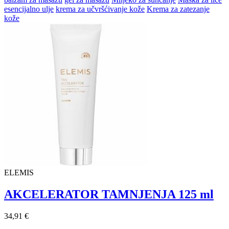
esencijalno ulje
krema za učvršćivanje kože
Krema za zatezanje
kože
ELEMIS
AKCELERATOR TAMNJENJA 125 ml
34,91 €