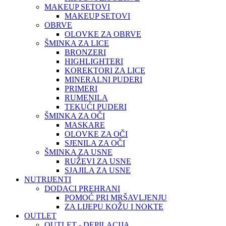
MAKEUP SETOVI
MAKEUP SETOVI
OBRVE
OLOVKE ZA OBRVE
ŠMINKA ZA LICE
BRONZERI
HIGHLIGHTERI
KOREKTORI ZA LICE
MINERALNI PUDERI
PRIMERI
RUMENILA
TEKUĆI PUDERI
ŠMINKA ZA OČI
MASKARE
OLOVKE ZA OČI
SJENILA ZA OČI
ŠMINKA ZA USNE
RUŽEVI ZA USNE
SJAJILA ZA USNE
NUTRIJENTI
DODACI PREHRANI
POMOĆ PRI MRŠAVLJENJU
ZA LIJEPU KOŽU I NOKTE
OUTLET
OUTLET - DEPILACIJA