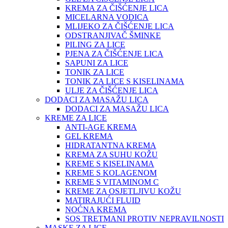
KREMA ZA ČIŠĆENJE LICA
MICELARNA VODICA
MLIJEKO ZA ČIŠĆENJE LICA
ODSTRANJIVAČ ŠMINKE
PILING ZA LICE
PJENA ZA ČIŠĆENJE LICA
SAPUNI ZA LICE
TONIK ZA LICE
TONIK ZA LICE S KISELINAMA
ULJE ZA ČIŠĆENJE LICA
DODACI ZA MASAŽU LICA
DODACI ZA MASAŽU LICA
KREME ZA LICE
ANTI-AGE KREMA
GEL KREMA
HIDRATANTNA KREMA
KREMA ZA SUHU KOŽU
KREME S KISELINAMA
KREME S KOLAGENOM
KREME S VITAMINOM C
KREME ZA OSJETLJIVU KOŽU
MATIRAJUĆI FLUID
NOĆNA KREMA
SOS TRETMANI PROTIV NEPRAVILNOSTI
MASKE ZA LICE