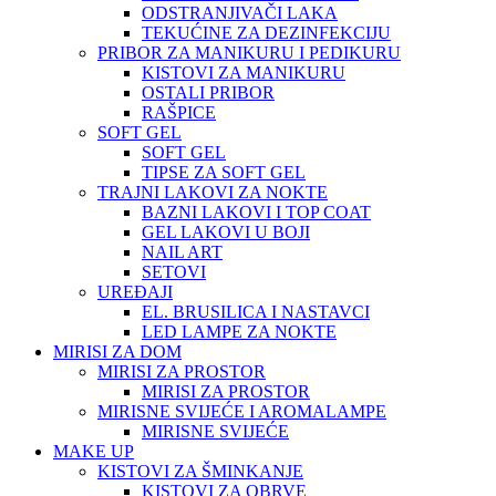
ODSTRANJIVAČI LAKA
TEKUĆINE ZA DEZINFEKCIJU
PRIBOR ZA MANIKURU I PEDIKURU
KISTOVI ZA MANIKURU
OSTALI PRIBOR
RAŠPICE
SOFT GEL
SOFT GEL
TIPSE ZA SOFT GEL
TRAJNI LAKOVI ZA NOKTE
BAZNI LAKOVI I TOP COAT
GEL LAKOVI U BOJI
NAIL ART
SETOVI
UREĐAJI
EL. BRUSILICA I NASTAVCI
LED LAMPE ZA NOKTE
MIRISI ZA DOM
MIRISI ZA PROSTOR
MIRISI ZA PROSTOR
MIRISNE SVIJEĆE I AROMALAMPE
MIRISNE SVIJEĆE
MAKE UP
KISTOVI ZA ŠMINKANJE
KISTOVI ZA OBRVE