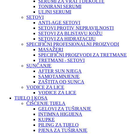
SERUMI ZA VRAT I DEKOLTE
TONIRANI SERUMI
ULJNI SERUMI
SETOVI
ANTI-AGE SETOVI
SETOVI PROTIV NEPRAVILNOSTI
SETOVI ZA BLISTAVU KOŽU
SETOVI ZA HIDRATACIJU
SPECIFIČNI PROFESIONALNI PROIZVODI
MASAŽERI
SPECIFIČNI PROIZVODI ZA TRETMANE
TRETMANI - SETOVI
SUNČANJE
AFTER SUN NJEGA
SAMOTAMNJENJE
ZAŠTITA OD SUNCA
VODICE ZA LICE
VODICE ZA LICE
TIJELO I KOSA
ČIŠĆENJE TIJELA
GELOVI ZA TUŠIRANJE
INTIMNA HIGIJENA
KUPKE
PILING ZA TIJELO
PJENA ZA TUŠIRANJE