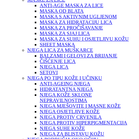
ANTI-AGE MASKA ZA LICE
MASKA OD BLATA
MASKA S AKTIVNIM UGLJENOM
MASKA ZA HIDRATACIJU LICA
MASKA ZA PROČIŠAVANJE
MASKA ZA SJAJ LICA
MASKA ZA SUHU I OSJETLJIVU KOŽU
SHEET MASKA
NJEGA LICA ZA MUŠKARCE
BALZAMI I GELOVI ZA BRIJANJE
ČIŠĆENJE LICA
NJEGA LICA
SETOVI
NJEGA PO TIPU KOŽE I UČINKU
ANTI-AGEING NJEGA
HIDRATANTNA NJEGA
NJEGA KOŽE SKLONE
NEPRAVILNOSTIMA
NJEGA MJEŠOVITE I MASNE KOŽE
NJEGA OSJETLJIVE KOŽE
NJEGA PROTIV CRVENILA
NJEGA PROTIV HIPERPIGMENTACIJA
NJEGA SUHE KOŽE
NJEGA ZA BLISTAVU KOŽU