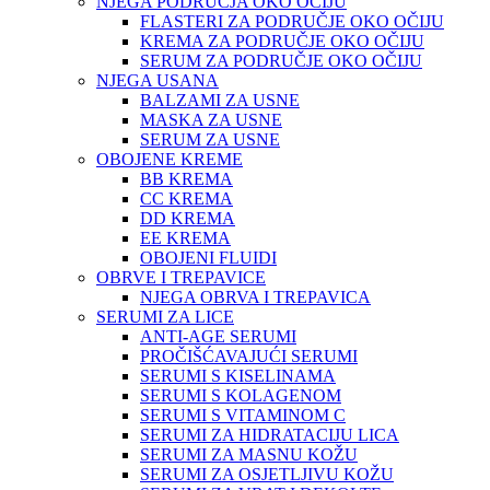
NJEGA PODRUČJA OKO OČIJU
FLASTERI ZA PODRUČJE OKO OČIJU
KREMA ZA PODRUČJE OKO OČIJU
SERUM ZA PODRUČJE OKO OČIJU
NJEGA USANA
BALZAMI ZA USNE
MASKA ZA USNE
SERUM ZA USNE
OBOJENE KREME
BB KREMA
CC KREMA
DD KREMA
EE KREMA
OBOJENI FLUIDI
OBRVE I TREPAVICE
NJEGA OBRVA I TREPAVICA
SERUMI ZA LICE
ANTI-AGE SERUMI
PROČIŠĆAVAJUĆI SERUMI
SERUMI S KISELINAMA
SERUMI S KOLAGENOM
SERUMI S VITAMINOM C
SERUMI ZA HIDRATACIJU LICA
SERUMI ZA MASNU KOŽU
SERUMI ZA OSJETLJIVU KOŽU