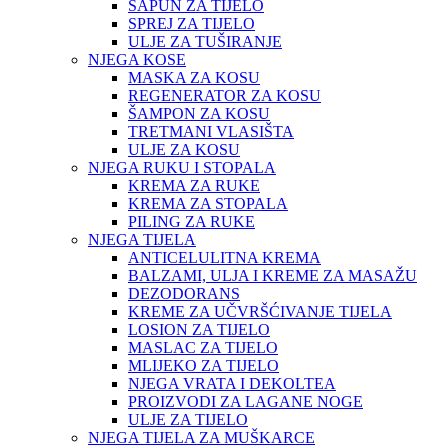
SAPUN ZA TIJELO
SPREJ ZA TIJELO
ULJE ZA TUŠIRANJE
NJEGA KOSE
MASKA ZA KOSU
REGENERATOR ZA KOSU
ŠAMPON ZA KOSU
TRETMANI VLASIŠTA
ULJE ZA KOSU
NJEGA RUKU I STOPALA
KREMA ZA RUKE
KREMA ZA STOPALA
PILING ZA RUKE
NJEGA TIJELA
ANTICELULITNA KREMA
BALZAMI, ULJA I KREME ZA MASAŽU
DEZODORANS
KREME ZA UČVRŠĆIVANJE TIJELA
LOSION ZA TIJELO
MASLAC ZA TIJELO
MLIJEKO ZA TIJELO
NJEGA VRATA I DEKOLTEA
PROIZVODI ZA LAGANE NOGE
ULJE ZA TIJELO
NJEGA TIJELA ZA MUŠKARCE