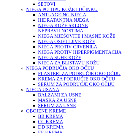
SETOVI
NJEGA PO TIPU KOŽE I UČINKU
ANTI-AGEING NJEGA
HIDRATANTNA NJEGA
NJEGA KOŽE SKLONE
NEPRAVILNOSTIMA
NJEGA MJEŠOVITE I MASNE KOŽE
NJEGA OSJETLJIVE KOŽE
NJEGA PROTIV CRVENILA
NJEGA PROTIV HIPERPIGMENTACIJA
NJEGA SUHE KOŽE
NJEGA ZA BLISTAVU KOŽU
NJEGA PODRUČJA OKO OČIJU
FLASTERI ZA PODRUČJE OKO OČIJU
KREMA ZA PODRUČJE OKO OČIJU
SERUM ZA PODRUČJE OKO OČIJU
NJEGA USANA
BALZAMI ZA USNE
MASKA ZA USNE
SERUM ZA USNE
OBOJENE KREME
BB KREMA
CC KREMA
DD KREMA
EE KREMA