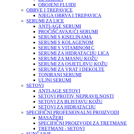
OBOJENI FLUIDI
OBRVE I TREPAVICE
NJEGA OBRVA I TREPAVICA
SERUMI ZA LICE
ANTI-AGE SERUMI
PROČIŠĆAVAJUĆI SERUMI
SERUMI S KISELINAMA
SERUMI S KOLAGENOM
SERUMI S VITAMINOM C
SERUMI ZA HIDRATACIJU LICA
SERUMI ZA MASNU KOŽU
SERUMI ZA OSJETLJIVU KOŽU
SERUMI ZA VRAT I DEKOLTE
TONIRANI SERUMI
ULJNI SERUMI
SETOVI
ANTI-AGE SETOVI
SETOVI PROTIV NEPRAVILNOSTI
SETOVI ZA BLISTAVU KOŽU
SETOVI ZA HIDRATACIJU
SPECIFIČNI PROFESIONALNI PROIZVODI
MASAŽERI
SPECIFIČNI PROIZVODI ZA TRETMANE
TRETMANI - SETOVI
SUNČANJE