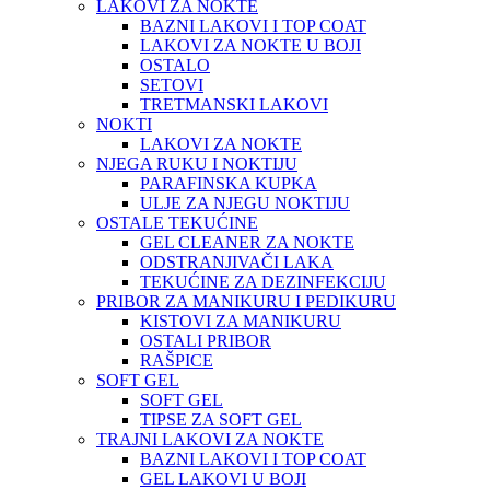
LAKOVI ZA NOKTE
BAZNI LAKOVI I TOP COAT
LAKOVI ZA NOKTE U BOJI
OSTALO
SETOVI
TRETMANSKI LAKOVI
NOKTI
LAKOVI ZA NOKTE
NJEGA RUKU I NOKTIJU
PARAFINSKA KUPKA
ULJE ZA NJEGU NOKTIJU
OSTALE TEKUĆINE
GEL CLEANER ZA NOKTE
ODSTRANJIVAČI LAKA
TEKUĆINE ZA DEZINFEKCIJU
PRIBOR ZA MANIKURU I PEDIKURU
KISTOVI ZA MANIKURU
OSTALI PRIBOR
RAŠPICE
SOFT GEL
SOFT GEL
TIPSE ZA SOFT GEL
TRAJNI LAKOVI ZA NOKTE
BAZNI LAKOVI I TOP COAT
GEL LAKOVI U BOJI