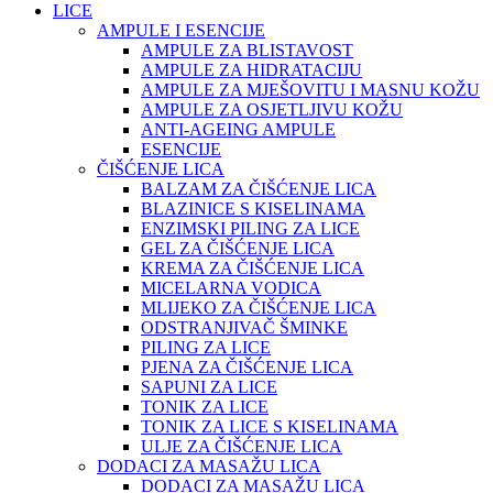
LICE
AMPULE I ESENCIJE
AMPULE ZA BLISTAVOST
AMPULE ZA HIDRATACIJU
AMPULE ZA MJEŠOVITU I MASNU KOŽU
AMPULE ZA OSJETLJIVU KOŽU
ANTI-AGEING AMPULE
ESENCIJE
ČIŠĆENJE LICA
BALZAM ZA ČIŠĆENJE LICA
BLAZINICE S KISELINAMA
ENZIMSKI PILING ZA LICE
GEL ZA ČIŠĆENJE LICA
KREMA ZA ČIŠĆENJE LICA
MICELARNA VODICA
MLIJEKO ZA ČIŠĆENJE LICA
ODSTRANJIVAČ ŠMINKE
PILING ZA LICE
PJENA ZA ČIŠĆENJE LICA
SAPUNI ZA LICE
TONIK ZA LICE
TONIK ZA LICE S KISELINAMA
ULJE ZA ČIŠĆENJE LICA
DODACI ZA MASAŽU LICA
DODACI ZA MASAŽU LICA