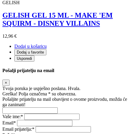
GELISH
GELISH GEL 15 ML - MAKE 'EM
SQUIRM - DISNEY VILLAINS
12,96 €
Dodaj u košaricu
Dodaj u favorite
Usporedi
Pošalji prijatelju na email
×
Tvoja poruka je uspješno poslana. Hvala.
Greška! Polja označena * su obavezna.
Pošaljite prijatelju na mail obavijest o ovome proizvodu, možda će
ga zanimati!
Vaše ime:
*
Email
*
Email prijatelja:
*