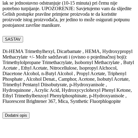
lak se jednostavno odstranjuje (10-15 minuta) pri čemu nije
potrebno turpijanje. UPOZORENJE: Savjetujemo vam da slijedite
Gelish postupke pravilne primjene proizvoda te da koristite
proizvode istog proizvođača, jer jedino to može osigurati potpunu
postojanost završne manikure.
SASTAV
Di-HEMA Trimethylhexyl, Dicarbamate , HEMA, Hydroxypropyl
Methacrylate +/- Može sadržavati i (ovisno o pojedinačnoj boji):
Trimethylolpropane Trimethacrylate, Isobornyl Methacrylate , Butyl
Acetate , Ethyl Acetate, Nitrocellulose, Isopropyl Alchocol,
Diacetone Alcohol, n-Butyl Alcohol , Propyl Acetate, Triphenyl
Phosphate , Alcohol Denat., Camphor, Acetone, Isobutyl Acetate,
Trimethyl Pentanyl Diisobutyrate, p-Hydroxyanisole ,
Hydroquinone , Acrylic Acid, Hydroxycyclohexyl Phenyl Ketone,
Ethyl Trimethylbenzoyl Phenylphosphinate, p-Hydroxyanisole ,
Fluorescent Brightener 367, Mica, Synthetic Fluorphlogopite
Dodatni opis