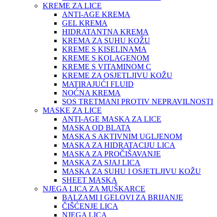
KREME ZA LICE
ANTI-AGE KREMA
GEL KREMA
HIDRATANTNA KREMA
KREMA ZA SUHU KOŽU
KREME S KISELINAMA
KREME S KOLAGENOM
KREME S VITAMINOM C
KREME ZA OSJETLJIVU KOŽU
MATIRAJUĆI FLUID
NOĆNA KREMA
SOS TRETMANI PROTIV NEPRAVILNOSTI
MASKE ZA LICE
ANTI-AGE MASKA ZA LICE
MASKA OD BLATA
MASKA S AKTIVNIM UGLJENOM
MASKA ZA HIDRATACIJU LICA
MASKA ZA PROČIŠAVANJE
MASKA ZA SJAJ LICA
MASKA ZA SUHU I OSJETLJIVU KOŽU
SHEET MASKA
NJEGA LICA ZA MUŠKARCE
BALZAMI I GELOVI ZA BRIJANJE
ČIŠĆENJE LICA
NJEGA LICA