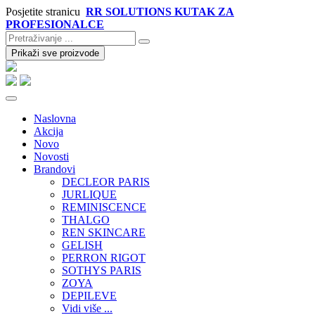
Posjetite stranicu
RR SOLUTIONS KUTAK ZA
PROFESIONALCE
Prikaži sve proizvode
Naslovna
Akcija
Novo
Novosti
Brandovi
DECLEOR PARIS
JURLIQUE
REMINISCENCE
THALGO
REN SKINCARE
GELISH
PERRON RIGOT
SOTHYS PARIS
ZOYA
DEPILEVE
Vidi više ...