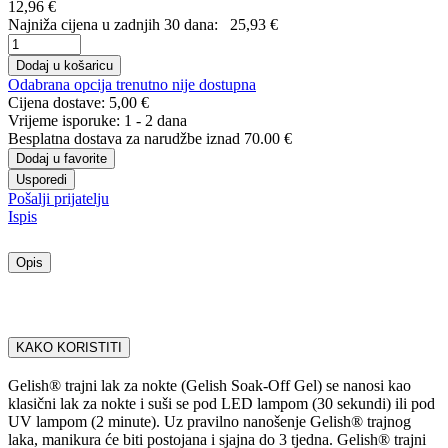
12,96 €
Najniža cijena u zadnjih 30 dana:
25,93 €
Dodaj u košaricu
Odabrana opcija trenutno nije dostupna
Cijena dostave:
5,00 €
Vrijeme isporuke:
1 - 2 dana
Besplatna dostava
za narudžbe iznad 70.00 €
Dodaj u favorite
Usporedi
Pošalji prijatelju
Ispis
Opis
KAKO KORISTITI
Gelish® trajni lak za nokte (Gelish Soak-Off Gel) se nanosi kao
klasični lak za nokte i suši se pod LED lampom (30 sekundi) ili pod
UV lampom (2 minute). Uz pravilno nanošenje Gelish® trajnog
laka, manikura će biti postojana i sjajna do 3 tjedna. Gelish® trajni