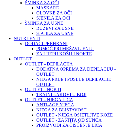
ŠMINKA ZA OČI
MASKARE
OLOVKE ZA OČI
SJENILA ZA OČI
ŠMINKA ZA USNE
RUŽEVI ZA USNE
SJAJILA ZA USNE
NUTRIJENTI
DODACI PREHRANI
POMOĆ PRI MRŠAVLJENJU
ZA LIJEPU KOŽU I NOKTE
OUTLET
OUTLET - DEPILACIJA
DODATNA OPREMA ZA DEPILACIJU -
OUTLET
NJEGA PRIJE I POSLIJE DEPILACIJE -
OUTLET
OUTLET - NOKTI
TRAJNI LAKOVI U BOJI
OUTLET - NJEGA LICA
ANTI-AGE NJEGA
NJEGA ZA BLISTAVOST
OUTLET - NJEGA OSJETLJIVE KOŽE
OUTLET - ZAŠTITA OD SUNCA
PROIZVODI ZA ČIŠĆENJE LICA