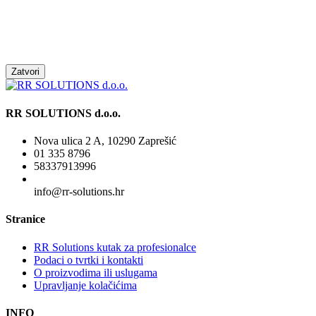
Zatvori
RR SOLUTIONS d.o.o.
Nova ulica 2 A, 10290 Zaprešić
01 335 8796
58337913996
info@rr-solutions.hr
Stranice
RR Solutions kutak za profesionalce
Podaci o tvrtki i kontakti
O proizvodima ili uslugama
Upravljanje kolačićima
INFO