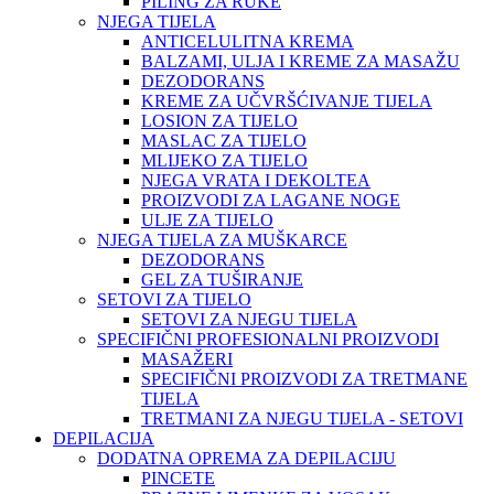
PILING ZA RUKE
NJEGA TIJELA
ANTICELULITNA KREMA
BALZAMI, ULJA I KREME ZA MASAŽU
DEZODORANS
KREME ZA UČVRŠĆIVANJE TIJELA
LOSION ZA TIJELO
MASLAC ZA TIJELO
MLIJEKO ZA TIJELO
NJEGA VRATA I DEKOLTEA
PROIZVODI ZA LAGANE NOGE
ULJE ZA TIJELO
NJEGA TIJELA ZA MUŠKARCE
DEZODORANS
GEL ZA TUŠIRANJE
SETOVI ZA TIJELO
SETOVI ZA NJEGU TIJELA
SPECIFIČNI PROFESIONALNI PROIZVODI
MASAŽERI
SPECIFIČNI PROIZVODI ZA TRETMANE
TIJELA
TRETMANI ZA NJEGU TIJELA - SETOVI
DEPILACIJA
DODATNA OPREMA ZA DEPILACIJU
PINCETE