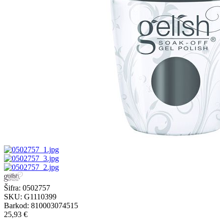
Šifra:
0502757
SKU:
G1110399
Barkod:
810003074515
25,93 €