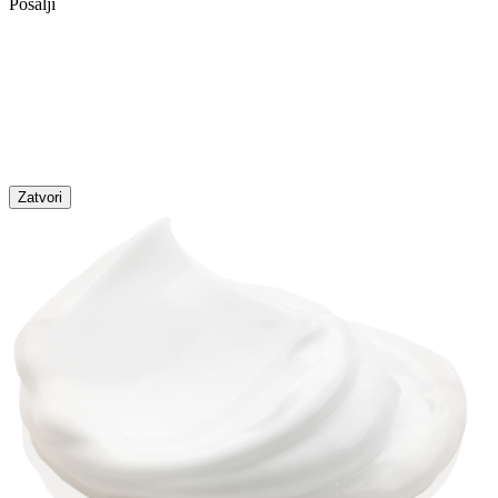
Pošalji
Zatvori