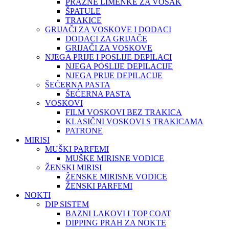
PRAZNE LIMENKE ZA VOSAK
ŠPATULE
TRAKICE
GRIJAČI ZA VOSKOVE I DODACI
DODACI ZA GRIJAČE
GRIJAČI ZA VOSKOVE
NJEGA PRIJE I POSLIJE DEPILACI
NJEGA POSLIJE DEPILACIJE
NJEGA PRIJE DEPILACIJE
ŠEĆERNA PASTA
ŠEĆERNA PASTA
VOSKOVI
FILM VOSKOVI BEZ TRAKICA
KLASIČNI VOSKOVI S TRAKICAMA
PATRONE
MIRISI
MUŠKI PARFEMI
MUŠKE MIRISNE VODICE
ŽENSKI MIRISI
ŽENSKE MIRISNE VODICE
ŽENSKI PARFEMI
NOKTI
DIP SISTEM
BAZNI LAKOVI I TOP COAT
DIPPING PRAH ZA NOKTE