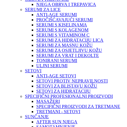
NJEGA OBRVA I TREPAVICA
SERUMI ZA LICE
ANTI-AGE SERUMI
PROČIŠĆAVAJUĆI SERUMI
SERUMI S KISELINAMA
SERUMI S KOLAGENOM
SERUMI S VITAMINOM C
SERUMI ZA HIDRATACIJU LICA
SERUMI ZA MASNU KOŽU
SERUMI ZA OSJETLJIVU KOŽU
SERUMI ZA VRAT I DEKOLTE
TONIRANI SERUMI
ULJNI SERUMI
SETOVI
ANTI-AGE SETOVI
SETOVI PROTIV NEPRAVILNOSTI
SETOVI ZA BLISTAVU KOŽU
SETOVI ZA HIDRATACIJU
SPECIFIČNI PROFESIONALNI PROIZVODI
MASAŽERI
SPECIFIČNI PROIZVODI ZA TRETMANE
TRETMANI - SETOVI
SUNČANJE
AFTER SUN NJEGA
SAMOTAMNJENJE