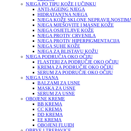
NJEGA PO TIPU KOŽE I UČINKU
ANTI-AGEING NJEGA
HIDRATANTNA NJEGA
NJEGA KOŽE SKLONE NEPRAVILNOSTIM
NJEGA MJEŠOVITE I MASNE KOŽE
NJEGA OSJETLJIVE KOŽE
NJEGA PROTIV CRVENILA
NJEGA PROTIV HIPERPIGMENTACIJA
NJEGA SUHE KOŽE
NJEGA ZA BLISTAVU KOŽU
NJEGA PODRUČJA OKO OČIJU
FLASTERI ZA PODRUČJE OKO OČIJU
KREMA ZA PODRUČJE OKO OČIJU
SERUM ZA PODRUČJE OKO OČIJU
NJEGA USANA
BALZAMI ZA USNE
MASKA ZA USNE
SERUM ZA USNE
OBOJENE KREME
BB KREMA
CC KREMA
DD KREMA
EE KREMA
OBOJENI FLUIDI
OBRVE I TREPAVICE