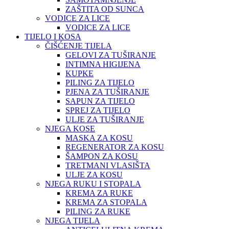
ZAŠTITA OD SUNCA
VODICE ZA LICE
VODICE ZA LICE
TIJELO I KOSA
ČIŠĆENJE TIJELA
GELOVI ZA TUŠIRANJE
INTIMNA HIGIJENA
KUPKE
PILING ZA TIJELO
PJENA ZA TUŠIRANJE
SAPUN ZA TIJELO
SPREJ ZA TIJELO
ULJE ZA TUŠIRANJE
NJEGA KOSE
MASKA ZA KOSU
REGENERATOR ZA KOSU
ŠAMPON ZA KOSU
TRETMANI VLASIŠTA
ULJE ZA KOSU
NJEGA RUKU I STOPALA
KREMA ZA RUKE
KREMA ZA STOPALA
PILING ZA RUKE
NJEGA TIJELA