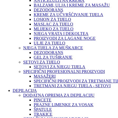
ANTICELULITNA KREMA
BALZAMI, ULJA I KREME ZA MASAŽU
DEZODORANS
KREME ZA UČVRŠĆIVANJE TIJELA
LOSION ZA TIJELO
MASLAC ZA TIJELO
MLIJEKO ZA TIJELO
NJEGA VRATA I DEKOLTEA
PROIZVODI ZA LAGANE NOGE
ULJE ZA TIJELO
NJEGA TIJELA ZA MUŠKARCE
DEZODORANS
GEL ZA TUŠIRANJE
SETOVI ZA TIJELO
SETOVI ZA NJEGU TIJELA
SPECIFIČNI PROFESIONALNI PROIZVODI
MASAŽERI
SPECIFIČNI PROIZVODI ZA TRETMANE TI
TRETMANI ZA NJEGU TIJELA - SETOVI
DEPILACIJA
DODATNA OPREMA ZA DEPILACIJU
PINCETE
PRAZNE LIMENKE ZA VOSAK
ŠPATULE
TRAKICE