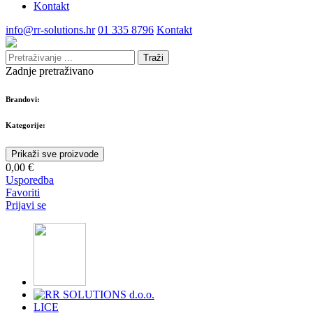
Kontakt
info@rr-solutions.hr
01 335 8796
Kontakt
Traži
Zadnje pretraživano
Brandovi:
Kategorije:
Prikaži sve proizvode
0,00 €
Usporedba
Favoriti
Prijavi se
LICE