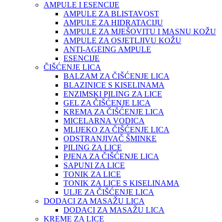
AMPULE I ESENCIJE
AMPULE ZA BLISTAVOST
AMPULE ZA HIDRATACIJU
AMPULE ZA MJEŠOVITU I MASNU KOŽU
AMPULE ZA OSJETLJIVU KOŽU
ANTI-AGEING AMPULE
ESENCIJE
ČIŠĆENJE LICA
BALZAM ZA ČIŠĆENJE LICA
BLAZINICE S KISELINAMA
ENZIMSKI PILING ZA LICE
GEL ZA ČIŠĆENJE LICA
KREMA ZA ČIŠĆENJE LICA
MICELARNA VODICA
MLIJEKO ZA ČIŠĆENJE LICA
ODSTRANJIVAČ ŠMINKE
PILING ZA LICE
PJENA ZA ČIŠĆENJE LICA
SAPUNI ZA LICE
TONIK ZA LICE
TONIK ZA LICE S KISELINAMA
ULJE ZA ČIŠĆENJE LICA
DODACI ZA MASAŽU LICA
DODACI ZA MASAŽU LICA
KREME ZA LICE