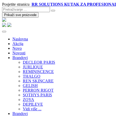
Posjetite stranicu
RR SOLUTIONS KUTAK ZA PROFESIONA
Prikaži sve proizvode
Naslovna
Akcija
Novo
Novosti
Brandovi
DECLEOR PARIS
JURLIQUE
REMINISCENCE
THALGO
REN SKINCARE
GELISH
PERRON RIGOT
SOTHYS PARIS
ZOYA
DEPILEVE
Vidi više ...
Brandovi