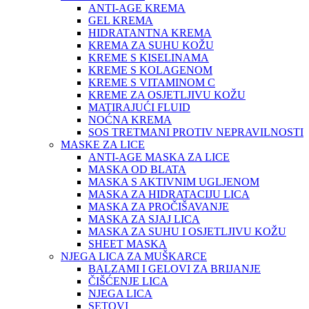
ANTI-AGE KREMA
GEL KREMA
HIDRATANTNA KREMA
KREMA ZA SUHU KOŽU
KREME S KISELINAMA
KREME S KOLAGENOM
KREME S VITAMINOM C
KREME ZA OSJETLJIVU KOŽU
MATIRAJUĆI FLUID
NOĆNA KREMA
SOS TRETMANI PROTIV NEPRAVILNOSTI
MASKE ZA LICE
ANTI-AGE MASKA ZA LICE
MASKA OD BLATA
MASKA S AKTIVNIM UGLJENOM
MASKA ZA HIDRATACIJU LICA
MASKA ZA PROČIŠAVANJE
MASKA ZA SJAJ LICA
MASKA ZA SUHU I OSJETLJIVU KOŽU
SHEET MASKA
NJEGA LICA ZA MUŠKARCE
BALZAMI I GELOVI ZA BRIJANJE
ČIŠĆENJE LICA
NJEGA LICA
SETOVI