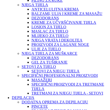
PILING ZA RUKE
NJEGA TIJELA
ANTICELULITNA KREMA
BALZAMI, ULJA I KREME ZA MASAŽU
DEZODORANS
KREME ZA UČVRŠĆIVANJE TIJELA
LOSION ZA TIJELO
MASLAC ZA TIJELO
MLIJEKO ZA TIJELO
NJEGA VRATA I DEKOLTEA
PROIZVODI ZA LAGANE NOGE
ULJE ZA TIJELO
NJEGA TIJELA ZA MUŠKARCE
DEZODORANS
GEL ZA TUŠIRANJE
SETOVI ZA TIJELO
SETOVI ZA NJEGU TIJELA
SPECIFIČNI PROFESIONALNI PROIZVODI
MASAŽERI
SPECIFIČNI PROIZVODI ZA TRETMANE
TIJELA
TRETMANI ZA NJEGU TIJELA - SETOVI
DEPILACIJA
DODATNA OPREMA ZA DEPILACIJU
PINCETE