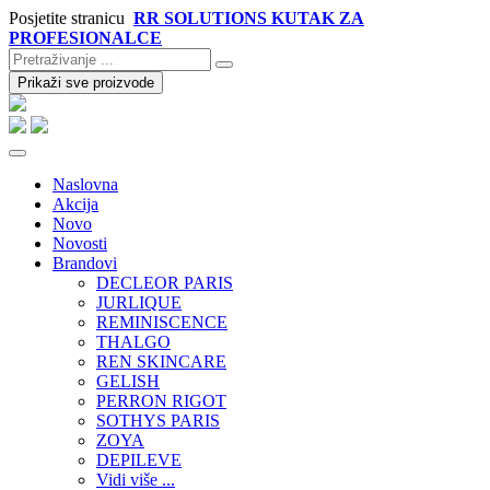
Posjetite stranicu
RR SOLUTIONS KUTAK ZA
PROFESIONALCE
Prikaži sve proizvode
Naslovna
Akcija
Novo
Novosti
Brandovi
DECLEOR PARIS
JURLIQUE
REMINISCENCE
THALGO
REN SKINCARE
GELISH
PERRON RIGOT
SOTHYS PARIS
ZOYA
DEPILEVE
Vidi više ...