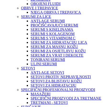
OBOJENI FLUIDI
OBRVE I TREPAVICE
NJEGA OBRVA I TREPAVICA
SERUMI ZA LICE
ANTI-AGE SERUMI
PROČIŠĆAVAJUĆI SERUMI
SERUMI S KISELINAMA
SERUMI S KOLAGENOM
SERUMI S VITAMINOM C
SERUMI ZA HIDRATACIJU LICA
SERUMI ZA MASNU KOŽU
SERUMI ZA OSJETLJIVU KOŽU
SERUMI ZA VRAT I DEKOLTE
TONIRANI SERUMI
ULJNI SERUMI
SETOVI
ANTI-AGE SETOVI
SETOVI PROTIV NEPRAVILNOSTI
SETOVI ZA BLISTAVU KOŽU
SETOVI ZA HIDRATACIJU
SPECIFIČNI PROFESIONALNI PROIZVODI
MASAŽERI
SPECIFIČNI PROIZVODI ZA TRETMANE
TRETMANI - SETOVI
SUNČANJE