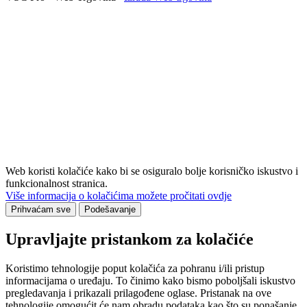
Web koristi kolačiće kako bi se osiguralo bolje korisničko iskustvo i
funkcionalnost stranica.
Više informacija o kolačićima možete pročitati ovdje
Prihvaćam sve
Podešavanje
Upravljajte pristankom za kolačiće
Koristimo tehnologije poput kolačića za pohranu i/ili pristup
informacijama o uređaju. To činimo kako bismo poboljšali iskustvo
pregledavanja i prikazali prilagođene oglase. Pristanak na ove
tehnologije omogućit će nam obradu podataka kao što su ponašanje