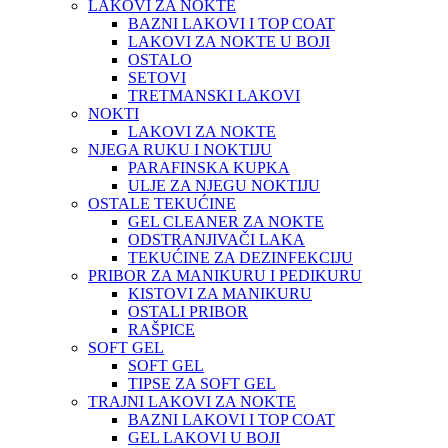
LAKOVI ZA NOKTE
BAZNI LAKOVI I TOP COAT
LAKOVI ZA NOKTE U BOJI
OSTALO
SETOVI
TRETMANSKI LAKOVI
NOKTI
LAKOVI ZA NOKTE
NJEGA RUKU I NOKTIJU
PARAFINSKA KUPKA
ULJE ZA NJEGU NOKTIJU
OSTALE TEKUĆINE
GEL CLEANER ZA NOKTE
ODSTRANJIVAČI LAKA
TEKUĆINE ZA DEZINFEKCIJU
PRIBOR ZA MANIKURU I PEDIKURU
KISTOVI ZA MANIKURU
OSTALI PRIBOR
RAŠPICE
SOFT GEL
SOFT GEL
TIPSE ZA SOFT GEL
TRAJNI LAKOVI ZA NOKTE
BAZNI LAKOVI I TOP COAT
GEL LAKOVI U BOJI