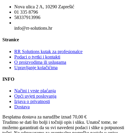
Nova ulica 2 A, 10290 Zaprešić
01 335 8796
58337913996
info@rr-solutions.hr
Stranice
RR Solutions kutak za profesionalce
Podaci o tvrtki i kontakti
O proizvodima ili uslugama
Upravljanje kolačićima
INFO
Načini i vrste plaćanja
Opći uvjeti poslovanja
Izjava o privatnosti
Dostava
Besplatna dostava
za narudžbe iznad 70,00 €
Trudimo se dati što bolji i točniji opis i sliku. Unatoč tome, ne
možemo garantirati da su svi navedeni podaci i slike u potpunosti
točni. Ne odgovaramo za eventualne pogreške nastale u opisu