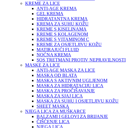
KREME ZA LICE
ANTI-AGE KREMA
GEL KREMA
HIDRATANTNA KREMA
KREMA ZA SUHU KOŽU
KREME S KISELINAMA
KREME S KOLAGENOM
KREME S VITAMINOM C
KREME ZA OSJETLJIVU KOŽU
MATIRAJUĆI FLUID
NOĆNA KREMA
SOS TRETMANI PROTIV NEPRAVILNOSTI
MASKE ZA LICE
ANTI-AGE MASKA ZA LICE
MASKA OD BLATA
MASKA S AKTIVNIM UGLJENOM
MASKA ZA HIDRATACIJU LICA
MASKA ZA PROČIŠAVANJE
MASKA ZA SJAJ LICA
MASKA ZA SUHU I OSJETLJIVU KOŽU
SHEET MASKA
NJEGA LICA ZA MUŠKARCE
BALZAMI I GELOVI ZA BRIJANJE
ČIŠĆENJE LICA
NJEGA LICA