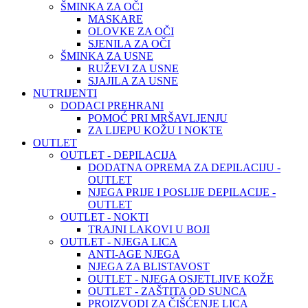
ŠMINKA ZA OČI
MASKARE
OLOVKE ZA OČI
SJENILA ZA OČI
ŠMINKA ZA USNE
RUŽEVI ZA USNE
SJAJILA ZA USNE
NUTRIJENTI
DODACI PREHRANI
POMOĆ PRI MRŠAVLJENJU
ZA LIJEPU KOŽU I NOKTE
OUTLET
OUTLET - DEPILACIJA
DODATNA OPREMA ZA DEPILACIJU -
OUTLET
NJEGA PRIJE I POSLIJE DEPILACIJE -
OUTLET
OUTLET - NOKTI
TRAJNI LAKOVI U BOJI
OUTLET - NJEGA LICA
ANTI-AGE NJEGA
NJEGA ZA BLISTAVOST
OUTLET - NJEGA OSJETLJIVE KOŽE
OUTLET - ZAŠTITA OD SUNCA
PROIZVODI ZA ČIŠĆENJE LICA