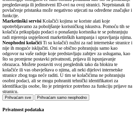
pregledavanja ili jedinstveni ID-ovi na ovoj stranici. Nepristanak ili
povlačenje pristanka može negativno utjecati na određene značajke i
funkcije.
Marketinški servisi
Kolačići kojima se koriste alati koje
upotrebljavamo za poboljšanje korisničkog iskustva. Pomoću tih se
kolačića prikupljaju podaci o ponašanju korisnika te se pohranjuju
radi mjerenja uspješnosti marketinških kampanja i upravljanja njima.
Neophodni kolačići
Ti su kolačići nužni za rad internetske stranice i
nije ih moguće isključiti. Oni se obično pohranjuju samo kao
odgovor na vaše radnje koje predstavljaju zahtjev za uslugama, kao
što su promjene postavki privatnosti, prijava ili ispunjavanje
obrazaca. Možete postaviti svoj preglednik tako da blokira te
kolačiće ili vas obavještava o njima, ali neki dijelovi internetske
stranice zbog toga neće raditi. U tim se kolačićima ne pohranjuju
osobni podaci, ali se mogu pohraniti tehnički identifikatori za
identifikaciju osobe, što je primjerice potrebno za funkciju prijave na
stranicu.
Prihvaćam sve
Prihvaćam samo neophodno
Privatnost podataka