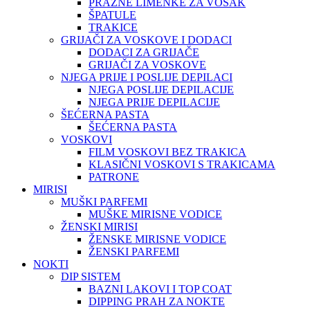
PRAZNE LIMENKE ZA VOSAK
ŠPATULE
TRAKICE
GRIJAČI ZA VOSKOVE I DODACI
DODACI ZA GRIJAČE
GRIJAČI ZA VOSKOVE
NJEGA PRIJE I POSLIJE DEPILACI
NJEGA POSLIJE DEPILACIJE
NJEGA PRIJE DEPILACIJE
ŠEĆERNA PASTA
ŠEĆERNA PASTA
VOSKOVI
FILM VOSKOVI BEZ TRAKICA
KLASIČNI VOSKOVI S TRAKICAMA
PATRONE
MIRISI
MUŠKI PARFEMI
MUŠKE MIRISNE VODICE
ŽENSKI MIRISI
ŽENSKE MIRISNE VODICE
ŽENSKI PARFEMI
NOKTI
DIP SISTEM
BAZNI LAKOVI I TOP COAT
DIPPING PRAH ZA NOKTE