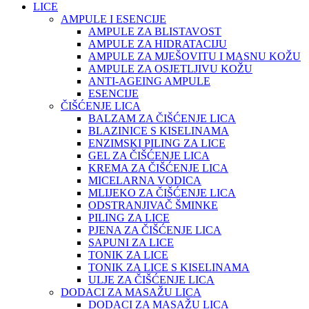
LICE
AMPULE I ESENCIJE
AMPULE ZA BLISTAVOST
AMPULE ZA HIDRATACIJU
AMPULE ZA MJEŠOVITU I MASNU KOŽU
AMPULE ZA OSJETLJIVU KOŽU
ANTI-AGEING AMPULE
ESENCIJE
ČIŠĆENJE LICA
BALZAM ZA ČIŠĆENJE LICA
BLAZINICE S KISELINAMA
ENZIMSKI PILING ZA LICE
GEL ZA ČIŠĆENJE LICA
KREMA ZA ČIŠĆENJE LICA
MICELARNA VODICA
MLIJEKO ZA ČIŠĆENJE LICA
ODSTRANJIVAČ ŠMINKE
PILING ZA LICE
PJENA ZA ČIŠĆENJE LICA
SAPUNI ZA LICE
TONIK ZA LICE
TONIK ZA LICE S KISELINAMA
ULJE ZA ČIŠĆENJE LICA
DODACI ZA MASAŽU LICA
DODACI ZA MASAŽU LICA