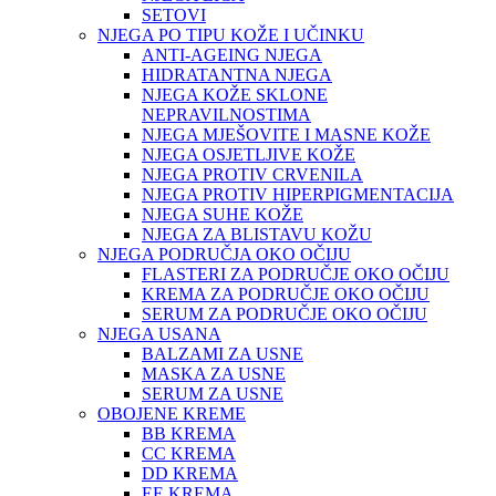
SETOVI
NJEGA PO TIPU KOŽE I UČINKU
ANTI-AGEING NJEGA
HIDRATANTNA NJEGA
NJEGA KOŽE SKLONE
NEPRAVILNOSTIMA
NJEGA MJEŠOVITE I MASNE KOŽE
NJEGA OSJETLJIVE KOŽE
NJEGA PROTIV CRVENILA
NJEGA PROTIV HIPERPIGMENTACIJA
NJEGA SUHE KOŽE
NJEGA ZA BLISTAVU KOŽU
NJEGA PODRUČJA OKO OČIJU
FLASTERI ZA PODRUČJE OKO OČIJU
KREMA ZA PODRUČJE OKO OČIJU
SERUM ZA PODRUČJE OKO OČIJU
NJEGA USANA
BALZAMI ZA USNE
MASKA ZA USNE
SERUM ZA USNE
OBOJENE KREME
BB KREMA
CC KREMA
DD KREMA
EE KREMA