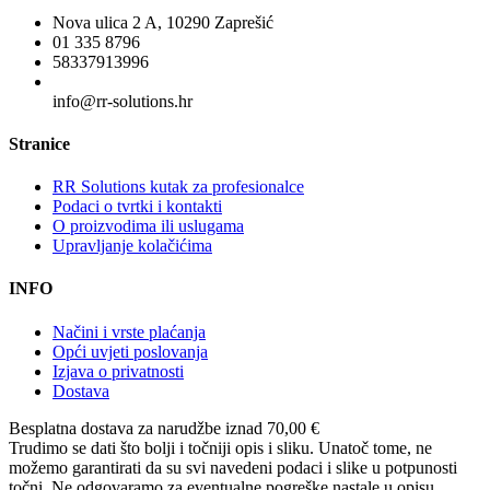
Nova ulica 2 A, 10290 Zaprešić
01 335 8796
58337913996
info@rr-solutions.hr
Stranice
RR Solutions kutak za profesionalce
Podaci o tvrtki i kontakti
O proizvodima ili uslugama
Upravljanje kolačićima
INFO
Načini i vrste plaćanja
Opći uvjeti poslovanja
Izjava o privatnosti
Dostava
Besplatna dostava
za narudžbe iznad 70,00 €
Trudimo se dati što bolji i točniji opis i sliku. Unatoč tome, ne
možemo garantirati da su svi navedeni podaci i slike u potpunosti
točni. Ne odgovaramo za eventualne pogreške nastale u opisu