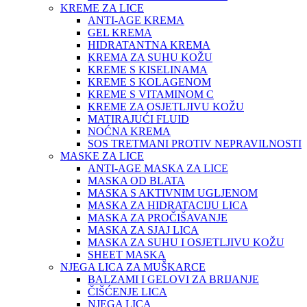
KREME ZA LICE
ANTI-AGE KREMA
GEL KREMA
HIDRATANTNA KREMA
KREMA ZA SUHU KOŽU
KREME S KISELINAMA
KREME S KOLAGENOM
KREME S VITAMINOM C
KREME ZA OSJETLJIVU KOŽU
MATIRAJUĆI FLUID
NOĆNA KREMA
SOS TRETMANI PROTIV NEPRAVILNOSTI
MASKE ZA LICE
ANTI-AGE MASKA ZA LICE
MASKA OD BLATA
MASKA S AKTIVNIM UGLJENOM
MASKA ZA HIDRATACIJU LICA
MASKA ZA PROČIŠAVANJE
MASKA ZA SJAJ LICA
MASKA ZA SUHU I OSJETLJIVU KOŽU
SHEET MASKA
NJEGA LICA ZA MUŠKARCE
BALZAMI I GELOVI ZA BRIJANJE
ČIŠĆENJE LICA
NJEGA LICA