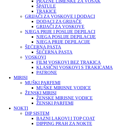
PRAZNE LIMENKE ZA VOSAK
ŠPATULE
TRAKICE
GRIJAČI ZA VOSKOVE I DODACI
DODACI ZA GRIJAČE
GRIJAČI ZA VOSKOVE
NJEGA PRIJE I POSLIJE DEPILACI
NJEGA POSLIJE DEPILACIJE
NJEGA PRIJE DEPILACIJE
ŠEĆERNA PASTA
ŠEĆERNA PASTA
VOSKOVI
FILM VOSKOVI BEZ TRAKICA
KLASIČNI VOSKOVI S TRAKICAMA
PATRONE
MIRISI
MUŠKI PARFEMI
MUŠKE MIRISNE VODICE
ŽENSKI MIRISI
ŽENSKE MIRISNE VODICE
ŽENSKI PARFEMI
NOKTI
DIP SISTEM
BAZNI LAKOVI I TOP COAT
DIPPING PRAH ZA NOKTE