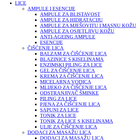
LICE
AMPULE I ESENCIJE
AMPULE ZA BLISTAVOST
AMPULE ZA HIDRATACIJU
AMPULE ZA MJEŠOVITU I MASNU KOŽU
AMPULE ZA OSJETLJIVU KOŽU
ANTI-AGEING AMPULE
ESENCIJE
ČIŠĆENJE LICA
BALZAM ZA ČIŠĆENJE LICA
BLAZINICE S KISELINAMA
ENZIMSKI PILING ZA LICE
GEL ZA ČIŠĆENJE LICA
KREMA ZA ČIŠĆENJE LICA
MICELARNA VODICA
MLIJEKO ZA ČIŠĆENJE LICA
ODSTRANJIVAČ ŠMINKE
PILING ZA LICE
PJENA ZA ČIŠĆENJE LICA
SAPUNI ZA LICE
TONIK ZA LICE
TONIK ZA LICE S KISELINAMA
ULJE ZA ČIŠĆENJE LICA
DODACI ZA MASAŽU LICA
DODACI ZA MASAŽU LICA