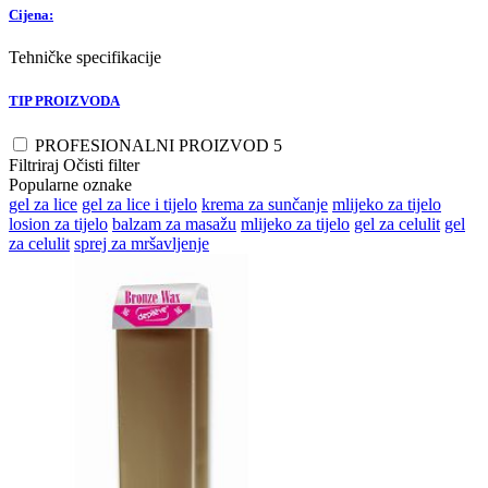
Cijena:
Tehničke specifikacije
TIP PROIZVODA
PROFESIONALNI PROIZVOD
5
Filtriraj
Očisti filter
Popularne oznake
gel za lice
gel za lice i tijelo
krema za sunčanje
mlijeko za tijelo
losion za tijelo
balzam za masažu
mlijeko za tijelo
gel za celulit
gel
za celulit
sprej za mršavljenje