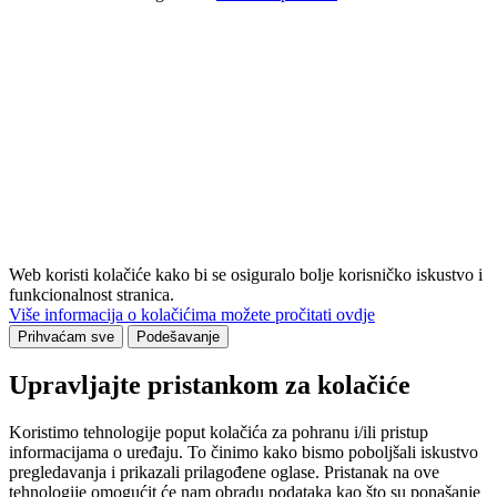
Web koristi kolačiće kako bi se osiguralo bolje korisničko iskustvo i
funkcionalnost stranica.
Više informacija o kolačićima možete pročitati ovdje
Prihvaćam sve
Podešavanje
Upravljajte pristankom za kolačiće
Koristimo tehnologije poput kolačića za pohranu i/ili pristup
informacijama o uređaju. To činimo kako bismo poboljšali iskustvo
pregledavanja i prikazali prilagođene oglase. Pristanak na ove
tehnologije omogućit će nam obradu podataka kao što su ponašanje