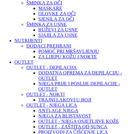
ŠMINKA ZA OČI
MASKARE
OLOVKE ZA OČI
SJENILA ZA OČI
ŠMINKA ZA USNE
RUŽEVI ZA USNE
SJAJILA ZA USNE
NUTRIJENTI
DODACI PREHRANI
POMOĆ PRI MRŠAVLJENJU
ZA LIJEPU KOŽU I NOKTE
OUTLET
OUTLET - DEPILACIJA
DODATNA OPREMA ZA DEPILACIJU -
OUTLET
NJEGA PRIJE I POSLIJE DEPILACIJE -
OUTLET
OUTLET - NOKTI
TRAJNI LAKOVI U BOJI
OUTLET - NJEGA LICA
ANTI-AGE NJEGA
NJEGA ZA BLISTAVOST
OUTLET - NJEGA OSJETLJIVE KOŽE
OUTLET - ZAŠTITA OD SUNCA
PROIZVODI ZA ČIŠĆENJE LICA