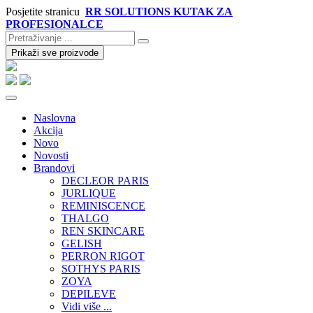
Posjetite stranicu
RR SOLUTIONS KUTAK ZA
PROFESIONALCE
Prikaži sve proizvode
Naslovna
Akcija
Novo
Novosti
Brandovi
DECLEOR PARIS
JURLIQUE
REMINISCENCE
THALGO
REN SKINCARE
GELISH
PERRON RIGOT
SOTHYS PARIS
ZOYA
DEPILEVE
Vidi više ...