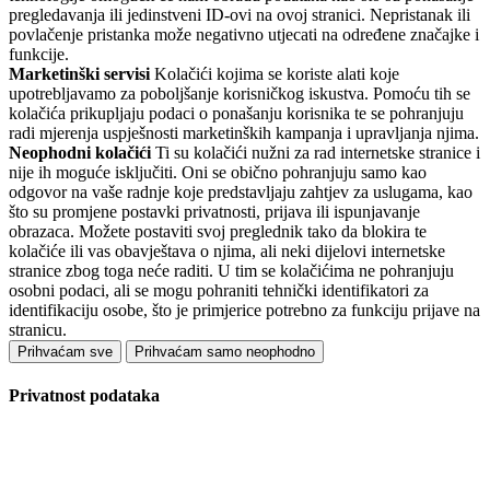
pregledavanja ili jedinstveni ID-ovi na ovoj stranici. Nepristanak ili
povlačenje pristanka može negativno utjecati na određene značajke i
funkcije.
Marketinški servisi
Kolačići kojima se koriste alati koje
upotrebljavamo za poboljšanje korisničkog iskustva. Pomoću tih se
kolačića prikupljaju podaci o ponašanju korisnika te se pohranjuju
radi mjerenja uspješnosti marketinških kampanja i upravljanja njima.
Neophodni kolačići
Ti su kolačići nužni za rad internetske stranice i
nije ih moguće isključiti. Oni se obično pohranjuju samo kao
odgovor na vaše radnje koje predstavljaju zahtjev za uslugama, kao
što su promjene postavki privatnosti, prijava ili ispunjavanje
obrazaca. Možete postaviti svoj preglednik tako da blokira te
kolačiće ili vas obavještava o njima, ali neki dijelovi internetske
stranice zbog toga neće raditi. U tim se kolačićima ne pohranjuju
osobni podaci, ali se mogu pohraniti tehnički identifikatori za
identifikaciju osobe, što je primjerice potrebno za funkciju prijave na
stranicu.
Prihvaćam sve
Prihvaćam samo neophodno
Privatnost podataka