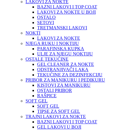
LAKOVI ZA NOKTE
BAZNI LAKOVI I TOP COAT
LAKOVI ZA NOKTE U BOJI
OSTALO
SETOVI
TRETMANSKI LAKOVI
NOKTI
LAKOVI ZA NOKTE
NJEGA RUKU I NOKTIJU
PARAFINSKA KUPKA
ULJE ZA NJEGU NOKTIJU
OSTALE TEKUĆINE
GEL CLEANER ZA NOKTE
ODSTRANJIVAČI LAKA
TEKUĆINE ZA DEZINFEKCIJU
PRIBOR ZA MANIKURU I PEDIKURU
KISTOVI ZA MANIKURU
OSTALI PRIBOR
RAŠPICE
SOFT GEL
SOFT GEL
TIPSE ZA SOFT GEL
TRAJNI LAKOVI ZA NOKTE
BAZNI LAKOVI I TOP COAT
GEL LAKOVI U BOJI