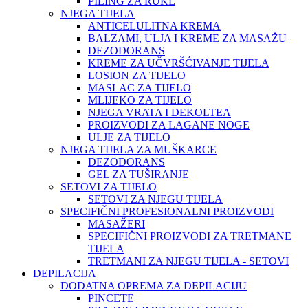
PILING ZA RUKE
NJEGA TIJELA
ANTICELULITNA KREMA
BALZAMI, ULJA I KREME ZA MASAŽU
DEZODORANS
KREME ZA UČVRŠĆIVANJE TIJELA
LOSION ZA TIJELO
MASLAC ZA TIJELO
MLIJEKO ZA TIJELO
NJEGA VRATA I DEKOLTEA
PROIZVODI ZA LAGANE NOGE
ULJE ZA TIJELO
NJEGA TIJELA ZA MUŠKARCE
DEZODORANS
GEL ZA TUŠIRANJE
SETOVI ZA TIJELO
SETOVI ZA NJEGU TIJELA
SPECIFIČNI PROFESIONALNI PROIZVODI
MASAŽERI
SPECIFIČNI PROIZVODI ZA TRETMANE
TIJELA
TRETMANI ZA NJEGU TIJELA - SETOVI
DEPILACIJA
DODATNA OPREMA ZA DEPILACIJU
PINCETE