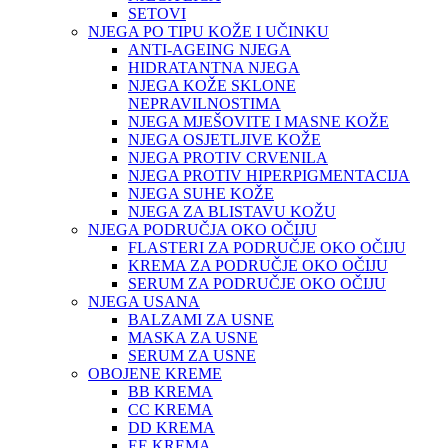
SETOVI
NJEGA PO TIPU KOŽE I UČINKU
ANTI-AGEING NJEGA
HIDRATANTNA NJEGA
NJEGA KOŽE SKLONE
NEPRAVILNOSTIMA
NJEGA MJEŠOVITE I MASNE KOŽE
NJEGA OSJETLJIVE KOŽE
NJEGA PROTIV CRVENILA
NJEGA PROTIV HIPERPIGMENTACIJA
NJEGA SUHE KOŽE
NJEGA ZA BLISTAVU KOŽU
NJEGA PODRUČJA OKO OČIJU
FLASTERI ZA PODRUČJE OKO OČIJU
KREMA ZA PODRUČJE OKO OČIJU
SERUM ZA PODRUČJE OKO OČIJU
NJEGA USANA
BALZAMI ZA USNE
MASKA ZA USNE
SERUM ZA USNE
OBOJENE KREME
BB KREMA
CC KREMA
DD KREMA
EE KREMA