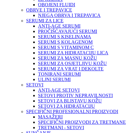
OBOJENI FLUIDI
OBRVE I TREPAVICE
NJEGA OBRVA I TREPAVICA
SERUMI ZA LICE
ANTI-AGE SERUMI
PROČIŠĆAVAJUĆI SERUMI
SERUMI S KISELINAMA
SERUMI S KOLAGENOM
SERUMI S VITAMINOM C
SERUMI ZA HIDRATACIJU LICA
SERUMI ZA MASNU KOŽU
SERUMI ZA OSJETLJIVU KOŽU
SERUMI ZA VRAT I DEKOLTE
TONIRANI SERUMI
ULJNI SERUMI
SETOVI
ANTI-AGE SETOVI
SETOVI PROTIV NEPRAVILNOSTI
SETOVI ZA BLISTAVU KOŽU
SETOVI ZA HIDRATACIJU
SPECIFIČNI PROFESIONALNI PROIZVODI
MASAŽERI
SPECIFIČNI PROIZVODI ZA TRETMANE
TRETMANI - SETOVI
SUNČANJE