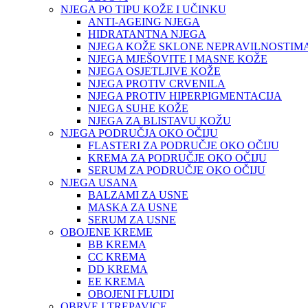
NJEGA PO TIPU KOŽE I UČINKU
ANTI-AGEING NJEGA
HIDRATANTNA NJEGA
NJEGA KOŽE SKLONE NEPRAVILNOSTIM
NJEGA MJEŠOVITE I MASNE KOŽE
NJEGA OSJETLJIVE KOŽE
NJEGA PROTIV CRVENILA
NJEGA PROTIV HIPERPIGMENTACIJA
NJEGA SUHE KOŽE
NJEGA ZA BLISTAVU KOŽU
NJEGA PODRUČJA OKO OČIJU
FLASTERI ZA PODRUČJE OKO OČIJU
KREMA ZA PODRUČJE OKO OČIJU
SERUM ZA PODRUČJE OKO OČIJU
NJEGA USANA
BALZAMI ZA USNE
MASKA ZA USNE
SERUM ZA USNE
OBOJENE KREME
BB KREMA
CC KREMA
DD KREMA
EE KREMA
OBOJENI FLUIDI
OBRVE I TREPAVICE