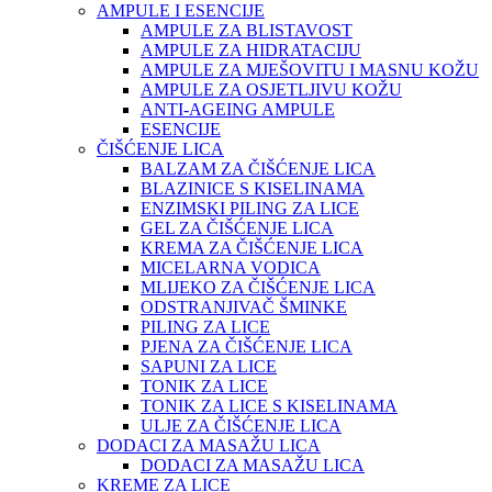
AMPULE I ESENCIJE
AMPULE ZA BLISTAVOST
AMPULE ZA HIDRATACIJU
AMPULE ZA MJEŠOVITU I MASNU KOŽU
AMPULE ZA OSJETLJIVU KOŽU
ANTI-AGEING AMPULE
ESENCIJE
ČIŠĆENJE LICA
BALZAM ZA ČIŠĆENJE LICA
BLAZINICE S KISELINAMA
ENZIMSKI PILING ZA LICE
GEL ZA ČIŠĆENJE LICA
KREMA ZA ČIŠĆENJE LICA
MICELARNA VODICA
MLIJEKO ZA ČIŠĆENJE LICA
ODSTRANJIVAČ ŠMINKE
PILING ZA LICE
PJENA ZA ČIŠĆENJE LICA
SAPUNI ZA LICE
TONIK ZA LICE
TONIK ZA LICE S KISELINAMA
ULJE ZA ČIŠĆENJE LICA
DODACI ZA MASAŽU LICA
DODACI ZA MASAŽU LICA
KREME ZA LICE