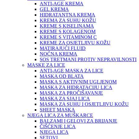
ANTI-AGE KREMA
GEL KREMA
HIDRATANTNA KREMA
KREMA ZA SUHU KOŽU
KREME S KISELINAMA
KREME S KOLAGENOM
KREME S VITAMINOM C
KREME ZA OSJETLJIVU KOŽU
MATIRAJUĆI FLUID
NOĆNA KREMA
SOS TRETMANI PROTIV NEPRAVILNOSTI
MASKE ZA LICE
ANTI-AGE MASKA ZA LICE
MASKA OD BLATA
MASKA S AKTIVNIM UGLJENOM
MASKA ZA HIDRATACIJU LICA
MASKA ZA PROČIŠAVANJE
MASKA ZA SJAJ LICA
MASKA ZA SUHU I OSJETLJIVU KOŽU
SHEET MASKA
NJEGA LICA ZA MUŠKARCE
BALZAMI I GELOVI ZA BRIJANJE
ČIŠĆENJE LICA
NJEGA LICA
SETOVI