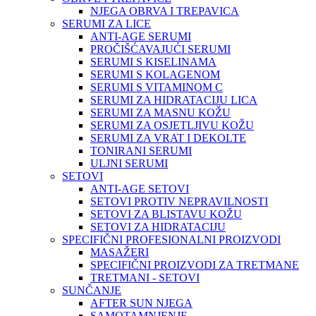
NJEGA OBRVA I TREPAVICA
SERUMI ZA LICE
ANTI-AGE SERUMI
PROČIŠĆAVAJUĆI SERUMI
SERUMI S KISELINAMA
SERUMI S KOLAGENOM
SERUMI S VITAMINOM C
SERUMI ZA HIDRATACIJU LICA
SERUMI ZA MASNU KOŽU
SERUMI ZA OSJETLJIVU KOŽU
SERUMI ZA VRAT I DEKOLTE
TONIRANI SERUMI
ULJNI SERUMI
SETOVI
ANTI-AGE SETOVI
SETOVI PROTIV NEPRAVILNOSTI
SETOVI ZA BLISTAVU KOŽU
SETOVI ZA HIDRATACIJU
SPECIFIČNI PROFESIONALNI PROIZVODI
MASAŽERI
SPECIFIČNI PROIZVODI ZA TRETMANE
TRETMANI - SETOVI
SUNČANJE
AFTER SUN NJEGA
SAMOTAMNJENJE