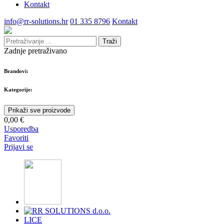
Kontakt
info@rr-solutions.hr
01 335 8796
Kontakt
Traži
Zadnje pretraživano
Brandovi:
Kategorije:
Prikaži sve proizvode
0,00 €
Usporedba
Favoriti
Prijavi se
LICE