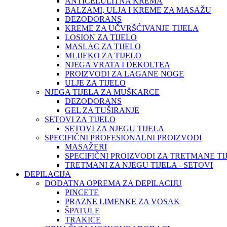
ANTICELULITNA KREMA
BALZAMI, ULJA I KREME ZA MASAŽU
DEZODORANS
KREME ZA UČVRŠĆIVANJE TIJELA
LOSION ZA TIJELO
MASLAC ZA TIJELO
MLIJEKO ZA TIJELO
NJEGA VRATA I DEKOLTEA
PROIZVODI ZA LAGANE NOGE
ULJE ZA TIJELO
NJEGA TIJELA ZA MUŠKARCE
DEZODORANS
GEL ZA TUŠIRANJE
SETOVI ZA TIJELO
SETOVI ZA NJEGU TIJELA
SPECIFIČNI PROFESIONALNI PROIZVODI
MASAŽERI
SPECIFIČNI PROIZVODI ZA TRETMANE TI
TRETMANI ZA NJEGU TIJELA - SETOVI
DEPILACIJA
DODATNA OPREMA ZA DEPILACIJU
PINCETE
PRAZNE LIMENKE ZA VOSAK
ŠPATULE
TRAKICE