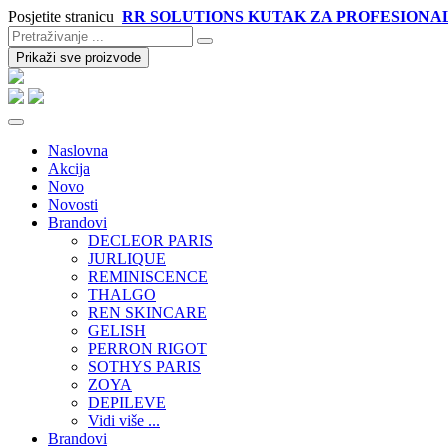
Posjetite stranicu
RR SOLUTIONS KUTAK ZA PROFESIONA
Prikaži sve proizvode
Naslovna
Akcija
Novo
Novosti
Brandovi
DECLEOR PARIS
JURLIQUE
REMINISCENCE
THALGO
REN SKINCARE
GELISH
PERRON RIGOT
SOTHYS PARIS
ZOYA
DEPILEVE
Vidi više ...
Brandovi