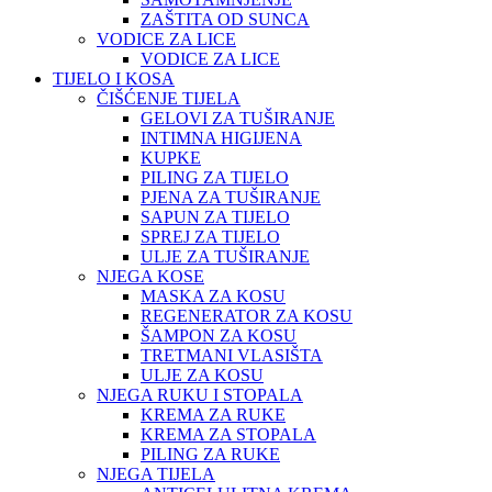
ZAŠTITA OD SUNCA
VODICE ZA LICE
VODICE ZA LICE
TIJELO I KOSA
ČIŠĆENJE TIJELA
GELOVI ZA TUŠIRANJE
INTIMNA HIGIJENA
KUPKE
PILING ZA TIJELO
PJENA ZA TUŠIRANJE
SAPUN ZA TIJELO
SPREJ ZA TIJELO
ULJE ZA TUŠIRANJE
NJEGA KOSE
MASKA ZA KOSU
REGENERATOR ZA KOSU
ŠAMPON ZA KOSU
TRETMANI VLASIŠTA
ULJE ZA KOSU
NJEGA RUKU I STOPALA
KREMA ZA RUKE
KREMA ZA STOPALA
PILING ZA RUKE
NJEGA TIJELA