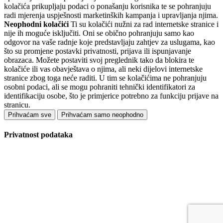
kolačića prikupljaju podaci o ponašanju korisnika te se pohranjuju
radi mjerenja uspješnosti marketinških kampanja i upravljanja njima.
Neophodni kolačići
Ti su kolačići nužni za rad internetske stranice i
nije ih moguće isključiti. Oni se obično pohranjuju samo kao
odgovor na vaše radnje koje predstavljaju zahtjev za uslugama, kao
što su promjene postavki privatnosti, prijava ili ispunjavanje
obrazaca. Možete postaviti svoj preglednik tako da blokira te
kolačiće ili vas obavještava o njima, ali neki dijelovi internetske
stranice zbog toga neće raditi. U tim se kolačićima ne pohranjuju
osobni podaci, ali se mogu pohraniti tehnički identifikatori za
identifikaciju osobe, što je primjerice potrebno za funkciju prijave na
stranicu.
Prihvaćam sve
Prihvaćam samo neophodno
Privatnost podataka