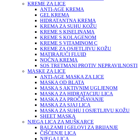
KREME ZA LICE
ANTI-AGE KREMA
GEL KREMA
HIDRATANTNA KREMA
KREMA ZA SUHU KOŽU
KREME S KISELINAMA
KREME S KOLAGENOM
KREME S VITAMINOM C
KREME ZA OSJETLJIVU KOŽU
MATIRAJUĆI FLUID
NOĆNA KREMA
SOS TRETMANI PROTIV NEPRAVILNOSTI
MASKE ZA LICE
ANTI-AGE MASKA ZA LICE
MASKA OD BLATA
MASKA S AKTIVNIM UGLJENOM
MASKA ZA HIDRATACIJU LICA
MASKA ZA PROČIŠAVANJE
MASKA ZA SJAJ LICA
MASKA ZA SUHU I OSJETLJIVU KOŽU
SHEET MASKA
NJEGA LICA ZA MUŠKARCE
BALZAMI I GELOVI ZA BRIJANJE
ČIŠĆENJE LICA
NJEGA LICA