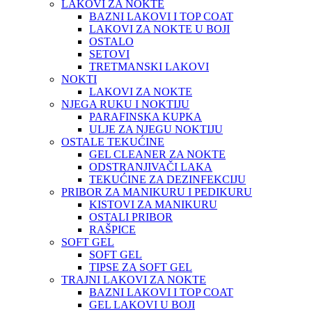
LAKOVI ZA NOKTE
BAZNI LAKOVI I TOP COAT
LAKOVI ZA NOKTE U BOJI
OSTALO
SETOVI
TRETMANSKI LAKOVI
NOKTI
LAKOVI ZA NOKTE
NJEGA RUKU I NOKTIJU
PARAFINSKA KUPKA
ULJE ZA NJEGU NOKTIJU
OSTALE TEKUĆINE
GEL CLEANER ZA NOKTE
ODSTRANJIVAČI LAKA
TEKUĆINE ZA DEZINFEKCIJU
PRIBOR ZA MANIKURU I PEDIKURU
KISTOVI ZA MANIKURU
OSTALI PRIBOR
RAŠPICE
SOFT GEL
SOFT GEL
TIPSE ZA SOFT GEL
TRAJNI LAKOVI ZA NOKTE
BAZNI LAKOVI I TOP COAT
GEL LAKOVI U BOJI