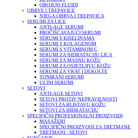
OBOJENI FLUIDI
OBRVE I TREPAVICE
NJEGA OBRVA I TREPAVICA
SERUMI ZA LICE
ANTI-AGE SERUMI
PROČIŠĆAVAJUĆI SERUMI
SERUMI S KISELINAMA
SERUMI S KOLAGENOM
SERUMI S VITAMINOM C
SERUMI ZA HIDRATACIJU LICA
SERUMI ZA MASNU KOŽU
SERUMI ZA OSJETLJIVU KOŽU
SERUMI ZA VRAT I DEKOLTE
TONIRANI SERUMI
ULJNI SERUMI
SETOVI
ANTI-AGE SETOVI
SETOVI PROTIV NEPRAVILNOSTI
SETOVI ZA BLISTAVU KOŽU
SETOVI ZA HIDRATACIJU
SPECIFIČNI PROFESIONALNI PROIZVODI
MASAŽERI
SPECIFIČNI PROIZVODI ZA TRETMANE
TRETMANI - SETOVI
SUNČANJE