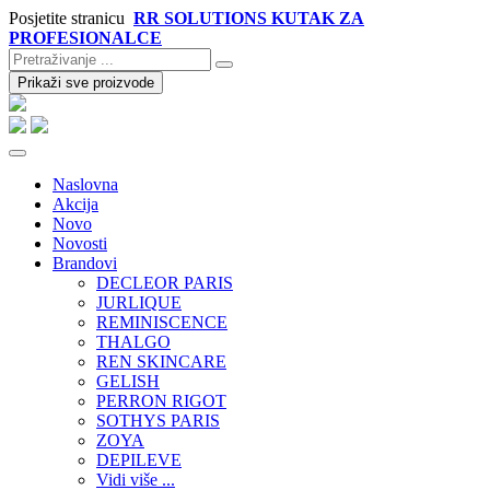
Posjetite stranicu
RR SOLUTIONS KUTAK ZA
PROFESIONALCE
Prikaži sve proizvode
Naslovna
Akcija
Novo
Novosti
Brandovi
DECLEOR PARIS
JURLIQUE
REMINISCENCE
THALGO
REN SKINCARE
GELISH
PERRON RIGOT
SOTHYS PARIS
ZOYA
DEPILEVE
Vidi više ...