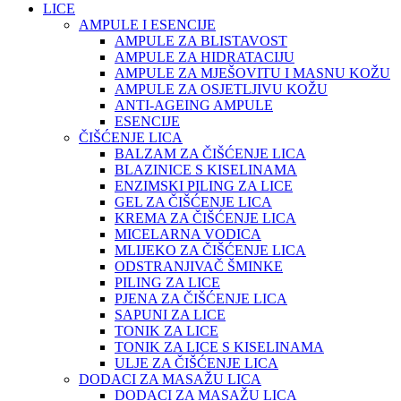
LICE
AMPULE I ESENCIJE
AMPULE ZA BLISTAVOST
AMPULE ZA HIDRATACIJU
AMPULE ZA MJEŠOVITU I MASNU KOŽU
AMPULE ZA OSJETLJIVU KOŽU
ANTI-AGEING AMPULE
ESENCIJE
ČIŠĆENJE LICA
BALZAM ZA ČIŠĆENJE LICA
BLAZINICE S KISELINAMA
ENZIMSKI PILING ZA LICE
GEL ZA ČIŠĆENJE LICA
KREMA ZA ČIŠĆENJE LICA
MICELARNA VODICA
MLIJEKO ZA ČIŠĆENJE LICA
ODSTRANJIVAČ ŠMINKE
PILING ZA LICE
PJENA ZA ČIŠĆENJE LICA
SAPUNI ZA LICE
TONIK ZA LICE
TONIK ZA LICE S KISELINAMA
ULJE ZA ČIŠĆENJE LICA
DODACI ZA MASAŽU LICA
DODACI ZA MASAŽU LICA