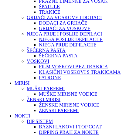
PRAZNE LIMENKE ZA VOSAK
ŠPATULE
TRAKICE
GRIJAČI ZA VOSKOVE I DODACI
DODACI ZA GRIJAČE
GRIJAČI ZA VOSKOVE
NJEGA PRIJE I POSLIJE DEPILACI
NJEGA POSLIJE DEPILACIJE
NJEGA PRIJE DEPILACIJE
ŠEĆERNA PASTA
ŠEĆERNA PASTA
VOSKOVI
FILM VOSKOVI BEZ TRAKICA
KLASIČNI VOSKOVI S TRAKICAMA
PATRONE
MIRISI
MUŠKI PARFEMI
MUŠKE MIRISNE VODICE
ŽENSKI MIRISI
ŽENSKE MIRISNE VODICE
ŽENSKI PARFEMI
NOKTI
DIP SISTEM
BAZNI LAKOVI I TOP COAT
DIPPING PRAH ZA NOKTE