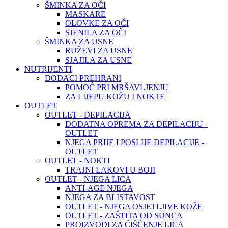
ŠMINKA ZA OČI
MASKARE
OLOVKE ZA OČI
SJENILA ZA OČI
ŠMINKA ZA USNE
RUŽEVI ZA USNE
SJAJILA ZA USNE
NUTRIJENTI
DODACI PREHRANI
POMOĆ PRI MRŠAVLJENJU
ZA LIJEPU KOŽU I NOKTE
OUTLET
OUTLET - DEPILACIJA
DODATNA OPREMA ZA DEPILACIJU -
OUTLET
NJEGA PRIJE I POSLIJE DEPILACIJE -
OUTLET
OUTLET - NOKTI
TRAJNI LAKOVI U BOJI
OUTLET - NJEGA LICA
ANTI-AGE NJEGA
NJEGA ZA BLISTAVOST
OUTLET - NJEGA OSJETLJIVE KOŽE
OUTLET - ZAŠTITA OD SUNCA
PROIZVODI ZA ČIŠĆENJE LICA