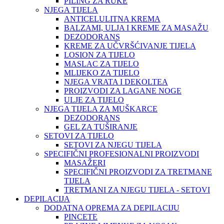
PILING ZA RUKE
NJEGA TIJELA
ANTICELULITNA KREMA
BALZAMI, ULJA I KREME ZA MASAŽU
DEZODORANS
KREME ZA UČVRŠĆIVANJE TIJELA
LOSION ZA TIJELO
MASLAC ZA TIJELO
MLIJEKO ZA TIJELO
NJEGA VRATA I DEKOLTEA
PROIZVODI ZA LAGANE NOGE
ULJE ZA TIJELO
NJEGA TIJELA ZA MUŠKARCE
DEZODORANS
GEL ZA TUŠIRANJE
SETOVI ZA TIJELO
SETOVI ZA NJEGU TIJELA
SPECIFIČNI PROFESIONALNI PROIZVODI
MASAŽERI
SPECIFIČNI PROIZVODI ZA TRETMANE
TIJELA
TRETMANI ZA NJEGU TIJELA - SETOVI
DEPILACIJA
DODATNA OPREMA ZA DEPILACIJU
PINCETE