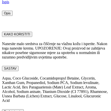
Ispis
Opis
KAKO KORISTITI
Nanesite malo sredstva za čišćenje na vlažnu kožu i isperite. Nakon
toga nanesite kremu. UPOZORENJE: Ovaj proizvod ne zahtijeva
nikakve posebne sigurnosne mjere za upotrebu u normalnim ili
razumno predvidljivim uvjetima upotrebe.
SASTAV
Aqua, Coco Glucoside, Cocamidopropyl Betaine, Glycerin,
Xanthan Gum, Propanediol, Sodium PCA, Sodium levulinate,
Lactic Acid, Ilex Paraguariensis (Mate) Leaf Extract, Aroma,
Alcohol, Sodium anisate, Titanium Dioxide (CI 77891), Rhamnose,
Usnea Barbata (Lichen) Extract, Glucose, Linalool, Glucuronic
Acid