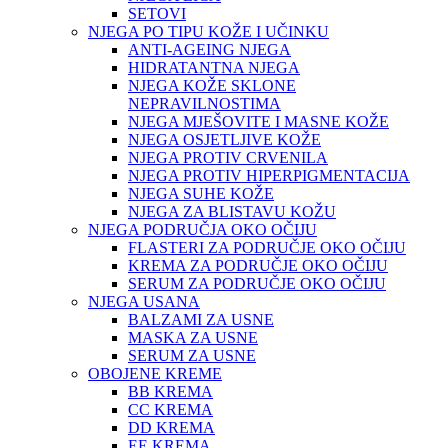
SETOVI
NJEGA PO TIPU KOŽE I UČINKU
ANTI-AGEING NJEGA
HIDRATANTNA NJEGA
NJEGA KOŽE SKLONE
NEPRAVILNOSTIMA
NJEGA MJEŠOVITE I MASNE KOŽE
NJEGA OSJETLJIVE KOŽE
NJEGA PROTIV CRVENILA
NJEGA PROTIV HIPERPIGMENTACIJA
NJEGA SUHE KOŽE
NJEGA ZA BLISTAVU KOŽU
NJEGA PODRUČJA OKO OČIJU
FLASTERI ZA PODRUČJE OKO OČIJU
KREMA ZA PODRUČJE OKO OČIJU
SERUM ZA PODRUČJE OKO OČIJU
NJEGA USANA
BALZAMI ZA USNE
MASKA ZA USNE
SERUM ZA USNE
OBOJENE KREME
BB KREMA
CC KREMA
DD KREMA
EE KREMA