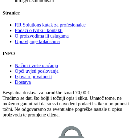
info@rr-solutions.hr
Stranice
RR Solutions kutak za profesionalce
Podaci o tvrtki i kontakti
O proizvodima ili uslugama
Upravljanje kolačićima
INFO
Načini i vrste plaćanja
Opći uvjeti poslovanja
Izjava o privatnosti
Dostava
Besplatna dostava
za narudžbe iznad 70,00 €
Trudimo se dati što bolji i točniji opis i sliku. Unatoč tome, ne
možemo garantirati da su svi navedeni podaci i slike u potpunosti
točni. Ne odgovaramo za eventualne pogreške nastale u opisu
proizvoda te promjene cijena.