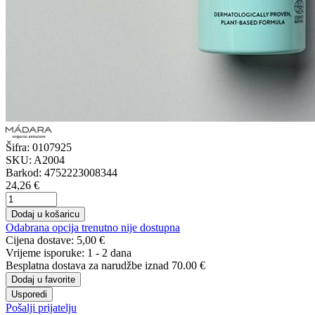
Šifra:
0107925
SKU:
A2004
Barkod:
4752223008344
24,26 €
Dodaj u košaricu
Odabrana opcija trenutno nije dostupna
Cijena dostave:
5,00 €
Vrijeme isporuke:
1 - 2 dana
Besplatna dostava
za narudžbe iznad 70.00 €
Dodaj u favorite
Usporedi
Pošalji prijatelju