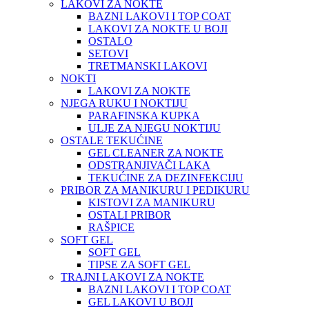
LAKOVI ZA NOKTE
BAZNI LAKOVI I TOP COAT
LAKOVI ZA NOKTE U BOJI
OSTALO
SETOVI
TRETMANSKI LAKOVI
NOKTI
LAKOVI ZA NOKTE
NJEGA RUKU I NOKTIJU
PARAFINSKA KUPKA
ULJE ZA NJEGU NOKTIJU
OSTALE TEKUĆINE
GEL CLEANER ZA NOKTE
ODSTRANJIVAČI LAKA
TEKUĆINE ZA DEZINFEKCIJU
PRIBOR ZA MANIKURU I PEDIKURU
KISTOVI ZA MANIKURU
OSTALI PRIBOR
RAŠPICE
SOFT GEL
SOFT GEL
TIPSE ZA SOFT GEL
TRAJNI LAKOVI ZA NOKTE
BAZNI LAKOVI I TOP COAT
GEL LAKOVI U BOJI