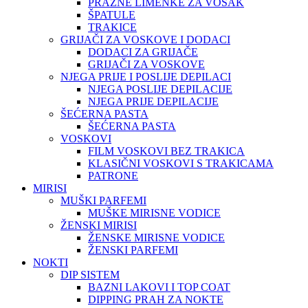
PRAZNE LIMENKE ZA VOSAK
ŠPATULE
TRAKICE
GRIJAČI ZA VOSKOVE I DODACI
DODACI ZA GRIJAČE
GRIJAČI ZA VOSKOVE
NJEGA PRIJE I POSLIJE DEPILACI
NJEGA POSLIJE DEPILACIJE
NJEGA PRIJE DEPILACIJE
ŠEĆERNA PASTA
ŠEĆERNA PASTA
VOSKOVI
FILM VOSKOVI BEZ TRAKICA
KLASIČNI VOSKOVI S TRAKICAMA
PATRONE
MIRISI
MUŠKI PARFEMI
MUŠKE MIRISNE VODICE
ŽENSKI MIRISI
ŽENSKE MIRISNE VODICE
ŽENSKI PARFEMI
NOKTI
DIP SISTEM
BAZNI LAKOVI I TOP COAT
DIPPING PRAH ZA NOKTE