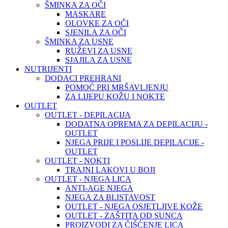
ŠMINKA ZA OČI
MASKARE
OLOVKE ZA OČI
SJENILA ZA OČI
ŠMINKA ZA USNE
RUŽEVI ZA USNE
SJAJILA ZA USNE
NUTRIJENTI
DODACI PREHRANI
POMOĆ PRI MRŠAVLJENJU
ZA LIJEPU KOŽU I NOKTE
OUTLET
OUTLET - DEPILACIJA
DODATNA OPREMA ZA DEPILACIJU -
OUTLET
NJEGA PRIJE I POSLIJE DEPILACIJE -
OUTLET
OUTLET - NOKTI
TRAJNI LAKOVI U BOJI
OUTLET - NJEGA LICA
ANTI-AGE NJEGA
NJEGA ZA BLISTAVOST
OUTLET - NJEGA OSJETLJIVE KOŽE
OUTLET - ZAŠTITA OD SUNCA
PROIZVODI ZA ČIŠĆENJE LICA