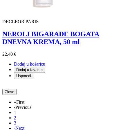
DECLEOR PARIS
NEROLI BIGARADE BOGATA
DNEVNA KREMA, 50 ml
22,40 €
Dodaj u košaricu
Dodaj u favorite
Usporedi
Close
«
First
‹
Previous
1
2
3
›
Next