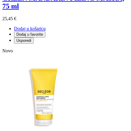
75 ml
25,45 €
Dodaj u košaricu
Dodaj u favorite
Usporedi
Novo