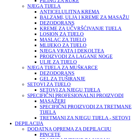
PILING ZA RUKE
NJEGA TIJELA
ANTICELULITNA KREMA
BALZAMI, ULJA I KREME ZA MASAŽU
DEZODORANS
KREME ZA UČVRŠĆIVANJE TIJELA
LOSION ZA TIJELO
MASLAC ZA TIJELO
MLIJEKO ZA TIJELO
NJEGA VRATA I DEKOLTEA
PROIZVODI ZA LAGANE NOGE
ULJE ZA TIJELO
NJEGA TIJELA ZA MUŠKARCE
DEZODORANS
GEL ZA TUŠIRANJE
SETOVI ZA TIJELO
SETOVI ZA NJEGU TIJELA
SPECIFIČNI PROFESIONALNI PROIZVODI
MASAŽERI
SPECIFIČNI PROIZVODI ZA TRETMANE
TIJELA
TRETMANI ZA NJEGU TIJELA - SETOVI
DEPILACIJA
DODATNA OPREMA ZA DEPILACIJU
PINCETE