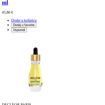
ml
45,80 €
Dodaj u košaricu
Dodaj u favorite
Usporedi
DECLEOR PARIS