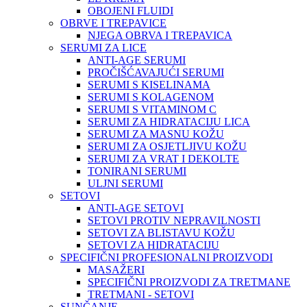
OBOJENI FLUIDI
OBRVE I TREPAVICE
NJEGA OBRVA I TREPAVICA
SERUMI ZA LICE
ANTI-AGE SERUMI
PROČIŠĆAVAJUĆI SERUMI
SERUMI S KISELINAMA
SERUMI S KOLAGENOM
SERUMI S VITAMINOM C
SERUMI ZA HIDRATACIJU LICA
SERUMI ZA MASNU KOŽU
SERUMI ZA OSJETLJIVU KOŽU
SERUMI ZA VRAT I DEKOLTE
TONIRANI SERUMI
ULJNI SERUMI
SETOVI
ANTI-AGE SETOVI
SETOVI PROTIV NEPRAVILNOSTI
SETOVI ZA BLISTAVU KOŽU
SETOVI ZA HIDRATACIJU
SPECIFIČNI PROFESIONALNI PROIZVODI
MASAŽERI
SPECIFIČNI PROIZVODI ZA TRETMANE
TRETMANI - SETOVI
SUNČANJE