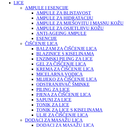
LICE
AMPULE I ESENCIJE
AMPULE ZA BLISTAVOST
AMPULE ZA HIDRATACIJU
AMPULE ZA MJEŠOVITU I MASNU KOŽU
AMPULE ZA OSJETLJIVU KOŽU
ANTI-AGEING AMPULE
ESENCIJE
ČIŠĆENJE LICA
BALZAM ZA ČIŠĆENJE LICA
BLAZINICE S KISELINAMA
ENZIMSKI PILING ZA LICE
GEL ZA ČIŠĆENJE LICA
KREMA ZA ČIŠĆENJE LICA
MICELARNA VODICA
MLIJEKO ZA ČIŠĆENJE LICA
ODSTRANJIVAČ ŠMINKE
PILING ZA LICE
PJENA ZA ČIŠĆENJE LICA
SAPUNI ZA LICE
TONIK ZA LICE
TONIK ZA LICE S KISELINAMA
ULJE ZA ČIŠĆENJE LICA
DODACI ZA MASAŽU LICA
DODACI ZA MASAŽU LICA