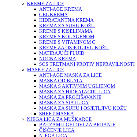
KREME ZA LICE
ANTI-AGE KREMA
GEL KREMA
HIDRATANTNA KREMA
KREMA ZA SUHU KOŽU
KREME S KISELINAMA
KREME S KOLAGENOM
KREME S VITAMINOM C
KREME ZA OSJETLJIVU KOŽU
MATIRAJUĆI FLUID
NOĆNA KREMA
SOS TRETMANI PROTIV NEPRAVILNOSTI
MASKE ZA LICE
ANTI-AGE MASKA ZA LICE
MASKA OD BLATA
MASKA S AKTIVNIM UGLJENOM
MASKA ZA HIDRATACIJU LICA
MASKA ZA PROČIŠAVANJE
MASKA ZA SJAJ LICA
MASKA ZA SUHU I OSJETLJIVU KOŽU
SHEET MASKA
NJEGA LICA ZA MUŠKARCE
BALZAMI I GELOVI ZA BRIJANJE
ČIŠĆENJE LICA
NJEGA LICA