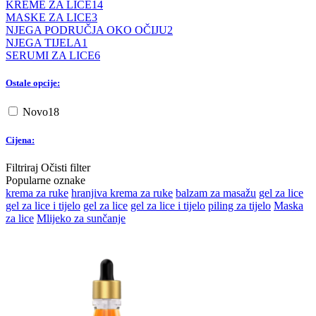
KREME ZA LICE
14
MASKE ZA LICE
3
NJEGA PODRUČJA OKO OČIJU
2
NJEGA TIJELA
1
SERUMI ZA LICE
6
Ostale opcije:
Novo
18
Cijena:
Filtriraj
Očisti filter
Popularne oznake
krema za ruke
hranjiva krema za ruke
balzam za masažu
gel za lice
gel za lice i tijelo
gel za lice
gel za lice i tijelo
piling za tijelo
Maska
za lice
Mlijeko za sunčanje