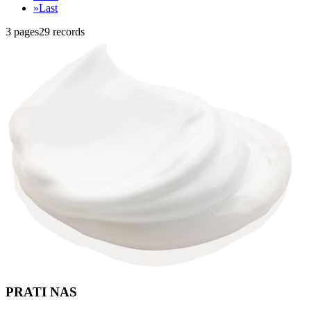
»
Last
3 pages
29 records
PRATI NAS