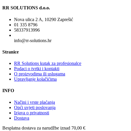
RR SOLUTIONS d.o.o.
Nova ulica 2 A, 10290 Zaprešić
01 335 8796
58337913996
info@rr-solutions.hr
Stranice
RR Solutions kutak za profesionalce
Podaci o tvrtki i kontakti
O proizvodima ili uslugama
Upravljanje kolačićima
INFO
Načini i vrste plaćanja
Opći uvjeti poslovanja
Izjava o privatnosti
Dostava
Besplatna dostava
za narudžbe iznad 70,00 €