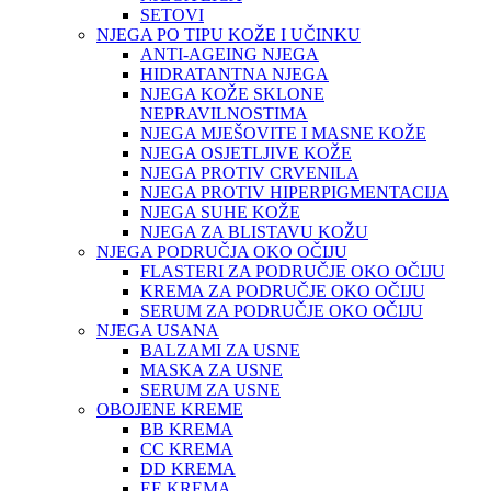
SETOVI
NJEGA PO TIPU KOŽE I UČINKU
ANTI-AGEING NJEGA
HIDRATANTNA NJEGA
NJEGA KOŽE SKLONE
NEPRAVILNOSTIMA
NJEGA MJEŠOVITE I MASNE KOŽE
NJEGA OSJETLJIVE KOŽE
NJEGA PROTIV CRVENILA
NJEGA PROTIV HIPERPIGMENTACIJA
NJEGA SUHE KOŽE
NJEGA ZA BLISTAVU KOŽU
NJEGA PODRUČJA OKO OČIJU
FLASTERI ZA PODRUČJE OKO OČIJU
KREMA ZA PODRUČJE OKO OČIJU
SERUM ZA PODRUČJE OKO OČIJU
NJEGA USANA
BALZAMI ZA USNE
MASKA ZA USNE
SERUM ZA USNE
OBOJENE KREME
BB KREMA
CC KREMA
DD KREMA
EE KREMA