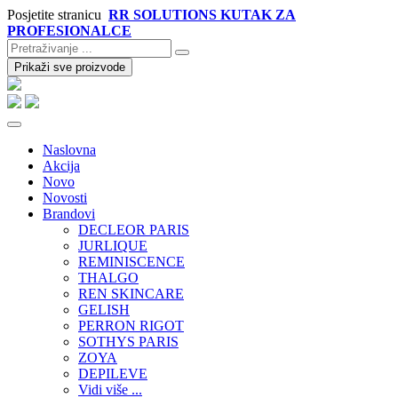
Posjetite stranicu
RR SOLUTIONS KUTAK ZA
PROFESIONALCE
Prikaži sve proizvode
Naslovna
Akcija
Novo
Novosti
Brandovi
DECLEOR PARIS
JURLIQUE
REMINISCENCE
THALGO
REN SKINCARE
GELISH
PERRON RIGOT
SOTHYS PARIS
ZOYA
DEPILEVE
Vidi više ...