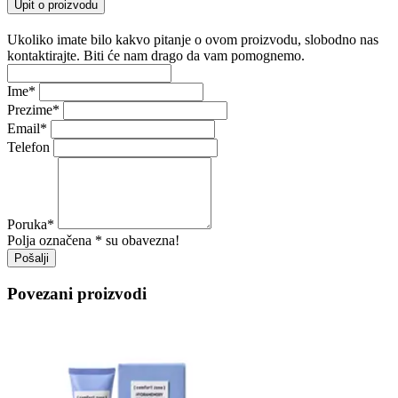
Upit o proizvodu
Ukoliko imate bilo kakvo pitanje o ovom proizvodu, slobodno nas
kontaktirajte. Biti će nam drago da vam pomognemo.
Ime
*
Prezime
*
Email
*
Telefon
Poruka
*
Polja označena * su obavezna!
Pošalji
Povezani proizvodi