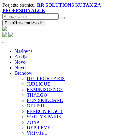
Posjetite stranicu
RR SOLUTIONS KUTAK ZA
PROFESIONALCE
Prikaži sve proizvode
Naslovna
Akcija
Novo
Novosti
Brandovi
DECLEOR PARIS
JURLIQUE
REMINISCENCE
THALGO
REN SKINCARE
GELISH
PERRON RIGOT
SOTHYS PARIS
ZOYA
DEPILEVE
Vidi više ...