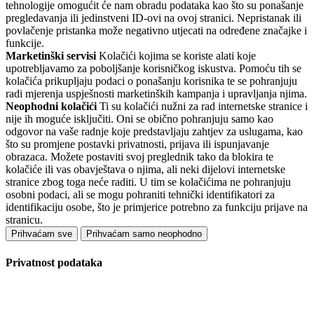
tehnologije omogućit će nam obradu podataka kao što su ponašanje
pregledavanja ili jedinstveni ID-ovi na ovoj stranici. Nepristanak ili
povlačenje pristanka može negativno utjecati na određene značajke i
funkcije.
Marketinški servisi
Kolačići kojima se koriste alati koje
upotrebljavamo za poboljšanje korisničkog iskustva. Pomoću tih se
kolačića prikupljaju podaci o ponašanju korisnika te se pohranjuju
radi mjerenja uspješnosti marketinških kampanja i upravljanja njima.
Neophodni kolačići
Ti su kolačići nužni za rad internetske stranice i
nije ih moguće isključiti. Oni se obično pohranjuju samo kao
odgovor na vaše radnje koje predstavljaju zahtjev za uslugama, kao
što su promjene postavki privatnosti, prijava ili ispunjavanje
obrazaca. Možete postaviti svoj preglednik tako da blokira te
kolačiće ili vas obavještava o njima, ali neki dijelovi internetske
stranice zbog toga neće raditi. U tim se kolačićima ne pohranjuju
osobni podaci, ali se mogu pohraniti tehnički identifikatori za
identifikaciju osobe, što je primjerice potrebno za funkciju prijave na
stranicu.
Prihvaćam sve
Prihvaćam samo neophodno
Privatnost podataka