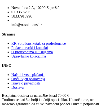
Nova ulica 2 A, 10290 Zaprešić
01 335 8796
58337913996
info@rr-solutions.hr
Stranice
RR Solutions kutak za profesionalce
Podaci o tvrtki i kontakti
O proizvodima ili uslugama
Upravljanje kolačićima
INFO
Načini i vrste plaćanja
Opći uvjeti poslovanja
Izjava o privatnosti
Dostava
Besplatna dostava
za narudžbe iznad 70,00 €
Trudimo se dati što bolji i točniji opis i sliku. Unatoč tome, ne
možemo garantirati da su svi navedeni podaci i slike u potpunosti