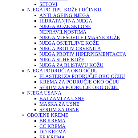
SETOVI
NJEGA PO TIPU KOŽE I UČINKU
ANTI-AGEING NJEGA
HIDRATANTNA NJEGA
NJEGA KOŽE SKLONE
NEPRAVILNOSTIMA
NJEGA MJEŠOVITE I MASNE KOŽE
NJEGA OSJETLJIVE KOŽE
NJEGA PROTIV CRVENILA
NJEGA PROTIV HIPERPIGMENTACIJA
NJEGA SUHE KOŽE
NJEGA ZA BLISTAVU KOŽU
NJEGA PODRUČJA OKO OČIJU
FLASTERI ZA PODRUČJE OKO OČIJU
KREMA ZA PODRUČJE OKO OČIJU
SERUM ZA PODRUČJE OKO OČIJU
NJEGA USANA
BALZAMI ZA USNE
MASKA ZA USNE
SERUM ZA USNE
OBOJENE KREME
BB KREMA
CC KREMA
DD KREMA
EE KREMA