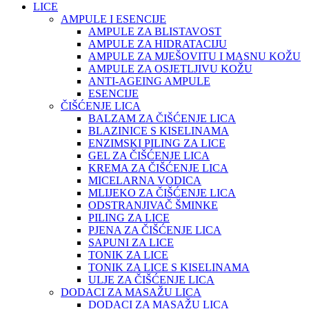
LICE
AMPULE I ESENCIJE
AMPULE ZA BLISTAVOST
AMPULE ZA HIDRATACIJU
AMPULE ZA MJEŠOVITU I MASNU KOŽU
AMPULE ZA OSJETLJIVU KOŽU
ANTI-AGEING AMPULE
ESENCIJE
ČIŠĆENJE LICA
BALZAM ZA ČIŠĆENJE LICA
BLAZINICE S KISELINAMA
ENZIMSKI PILING ZA LICE
GEL ZA ČIŠĆENJE LICA
KREMA ZA ČIŠĆENJE LICA
MICELARNA VODICA
MLIJEKO ZA ČIŠĆENJE LICA
ODSTRANJIVAČ ŠMINKE
PILING ZA LICE
PJENA ZA ČIŠĆENJE LICA
SAPUNI ZA LICE
TONIK ZA LICE
TONIK ZA LICE S KISELINAMA
ULJE ZA ČIŠĆENJE LICA
DODACI ZA MASAŽU LICA
DODACI ZA MASAŽU LICA