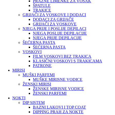
PRAZNE LIMENKE ZA VOSAK
ŠPATULE
TRAKICE
GRIJAČI ZA VOSKOVE I DODACI
DODACI ZA GRIJAČE
GRIJAČI ZA VOSKOVE
NJEGA PRIJE I POSLIJE DEPILACI
NJEGA POSLIJE DEPILACIJE
NJEGA PRIJE DEPILACIJE
ŠEĆERNA PASTA
ŠEĆERNA PASTA
VOSKOVI
FILM VOSKOVI BEZ TRAKICA
KLASIČNI VOSKOVI S TRAKICAMA
PATRONE
MIRISI
MUŠKI PARFEMI
MUŠKE MIRISNE VODICE
ŽENSKI MIRISI
ŽENSKE MIRISNE VODICE
ŽENSKI PARFEMI
NOKTI
DIP SISTEM
BAZNI LAKOVI I TOP COAT
DIPPING PRAH ZA NOKTE