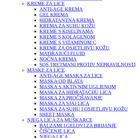
KREME ZA LICE
ANTI-AGE KREMA
GEL KREMA
HIDRATANTNA KREMA
KREMA ZA SUHU KOŽU
KREME S KISELINAMA
KREME S KOLAGENOM
KREME S VITAMINOM C
KREME ZA OSJETLJIVU KOŽU
MATIRAJUĆI FLUID
NOĆNA KREMA
SOS TRETMANI PROTIV NEPRAVILNOSTI
MASKE ZA LICE
ANTI-AGE MASKA ZA LICE
MASKA OD BLATA
MASKA S AKTIVNIM UGLJENOM
MASKA ZA HIDRATACIJU LICA
MASKA ZA PROČIŠAVANJE
MASKA ZA SJAJ LICA
MASKA ZA SUHU I OSJETLJIVU KOŽU
SHEET MASKA
NJEGA LICA ZA MUŠKARCE
BALZAMI I GELOVI ZA BRIJANJE
ČIŠĆENJE LICA
NJEGA LICA