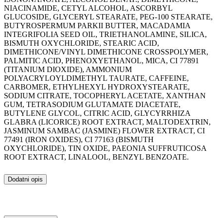
NIACINAMIDE, CETYL ALCOHOL, ASCORBYL
GLUCOSIDE, GLYCERYL STEARATE, PEG-100 STEARATE,
BUTYROSPERMUM PARKII BUTTER, MACADAMIA
INTEGRIFOLIA SEED OIL, TRIETHANOLAMINE, SILICA,
BISMUTH OXYCHLORIDE, STEARIC ACID,
DIMETHICONE/VINYL DIMETHICONE CROSSPOLYMER,
PALMITIC ACID, PHENOXYETHANOL, MICA, CI 77891
(TITANIUM DIOXIDE), AMMONIUM
POLYACRYLOYLDIMETHYL TAURATE, CAFFEINE,
CARBOMER, ETHYLHEXYL HYDROXYSTEARATE,
SODIUM CITRATE, TOCOPHERYL ACETATE, XANTHAN
GUM, TETRASODIUM GLUTAMATE DIACETATE,
BUTYLENE GLYCOL, CITRIC ACID, GLYCYRRHIZA
GLABRA (LICORICE) ROOT EXTRACT, MALTODEXTRIN,
JASMINUM SAMBAC (JASMINE) FLOWER EXTRACT, CI
77491 (IRON OXIDES), CI 77163 (BISMUTH
OXYCHLORIDE), TIN OXIDE, PAEONIA SUFFRUTICOSA
ROOT EXTRACT, LINALOOL, BENZYL BENZOATE.
Dodatni opis