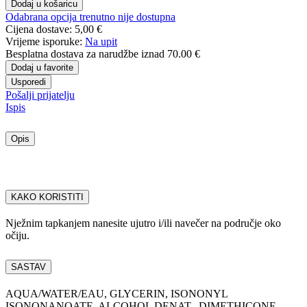
Dodaj u košaricu
Odabrana opcija trenutno nije dostupna
Cijena dostave:
5,00 €
Vrijeme isporuke:
Na upit
Besplatna dostava
za narudžbe iznad 70.00 €
Dodaj u favorite
Usporedi
Pošalji prijatelju
Ispis
Opis
KAKO KORISTITI
Nježnim tapkanjem nanesite ujutro i/ili navečer na područje oko
očiju.
SASTAV
AQUA/WATER/EAU, GLYCERIN, ISONONYL
ISONONANOATE, ALCOHOL DENAT., DIMETHICONE,