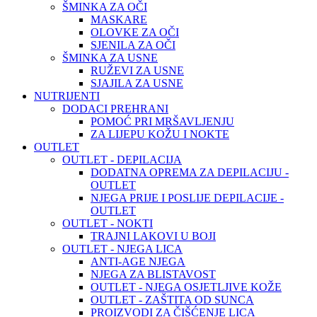
ŠMINKA ZA OČI
MASKARE
OLOVKE ZA OČI
SJENILA ZA OČI
ŠMINKA ZA USNE
RUŽEVI ZA USNE
SJAJILA ZA USNE
NUTRIJENTI
DODACI PREHRANI
POMOĆ PRI MRŠAVLJENJU
ZA LIJEPU KOŽU I NOKTE
OUTLET
OUTLET - DEPILACIJA
DODATNA OPREMA ZA DEPILACIJU -
OUTLET
NJEGA PRIJE I POSLIJE DEPILACIJE -
OUTLET
OUTLET - NOKTI
TRAJNI LAKOVI U BOJI
OUTLET - NJEGA LICA
ANTI-AGE NJEGA
NJEGA ZA BLISTAVOST
OUTLET - NJEGA OSJETLJIVE KOŽE
OUTLET - ZAŠTITA OD SUNCA
PROIZVODI ZA ČIŠĆENJE LICA