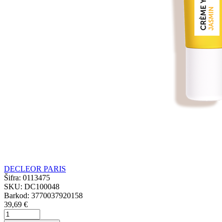
DECLEOR PARIS
Šifra:
0113475
SKU:
DC100048
Barkod:
3770037920158
39,69 €