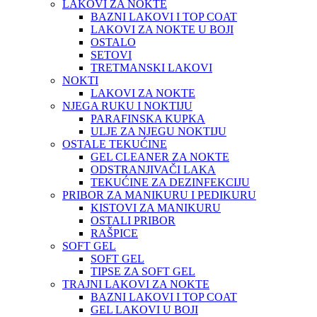
LAKOVI ZA NOKTE
BAZNI LAKOVI I TOP COAT
LAKOVI ZA NOKTE U BOJI
OSTALO
SETOVI
TRETMANSKI LAKOVI
NOKTI
LAKOVI ZA NOKTE
NJEGA RUKU I NOKTIJU
PARAFINSKA KUPKA
ULJE ZA NJEGU NOKTIJU
OSTALE TEKUĆINE
GEL CLEANER ZA NOKTE
ODSTRANJIVAČI LAKA
TEKUĆINE ZA DEZINFEKCIJU
PRIBOR ZA MANIKURU I PEDIKURU
KISTOVI ZA MANIKURU
OSTALI PRIBOR
RAŠPICE
SOFT GEL
SOFT GEL
TIPSE ZA SOFT GEL
TRAJNI LAKOVI ZA NOKTE
BAZNI LAKOVI I TOP COAT
GEL LAKOVI U BOJI