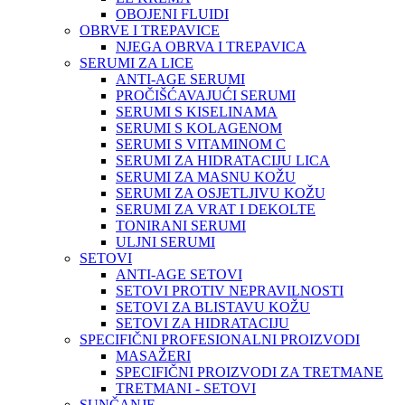
OBOJENI FLUIDI
OBRVE I TREPAVICE
NJEGA OBRVA I TREPAVICA
SERUMI ZA LICE
ANTI-AGE SERUMI
PROČIŠĆAVAJUĆI SERUMI
SERUMI S KISELINAMA
SERUMI S KOLAGENOM
SERUMI S VITAMINOM C
SERUMI ZA HIDRATACIJU LICA
SERUMI ZA MASNU KOŽU
SERUMI ZA OSJETLJIVU KOŽU
SERUMI ZA VRAT I DEKOLTE
TONIRANI SERUMI
ULJNI SERUMI
SETOVI
ANTI-AGE SETOVI
SETOVI PROTIV NEPRAVILNOSTI
SETOVI ZA BLISTAVU KOŽU
SETOVI ZA HIDRATACIJU
SPECIFIČNI PROFESIONALNI PROIZVODI
MASAŽERI
SPECIFIČNI PROIZVODI ZA TRETMANE
TRETMANI - SETOVI
SUNČANJE