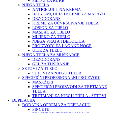
PILING ZA RUKE
NJEGA TIJELA
ANTICELULITNA KREMA
BALZAMI, ULJA I KREME ZA MASAŽU
DEZODORANS
KREME ZA UČVRŠĆIVANJE TIJELA
LOSION ZA TIJELO
MASLAC ZA TIJELO
MLIJEKO ZA TIJELO
NJEGA VRATA I DEKOLTEA
PROIZVODI ZA LAGANE NOGE
ULJE ZA TIJELO
NJEGA TIJELA ZA MUŠKARCE
DEZODORANS
GEL ZA TUŠIRANJE
SETOVI ZA TIJELO
SETOVI ZA NJEGU TIJELA
SPECIFIČNI PROFESIONALNI PROIZVODI
MASAŽERI
SPECIFIČNI PROIZVODI ZA TRETMANE
TIJELA
TRETMANI ZA NJEGU TIJELA - SETOVI
DEPILACIJA
DODATNA OPREMA ZA DEPILACIJU
PINCETE