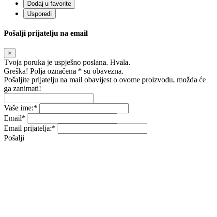
Dodaj u favorite
Usporedi
Pošalji prijatelju na email
×
Tvoja poruka je uspješno poslana. Hvala.
Greška! Polja označena * su obavezna.
Pošaljite prijatelju na mail obavijest o ovome proizvodu, možda će
ga zanimati!
Vaše ime:
*
Email
*
Email prijatelja:
*
Pošalji