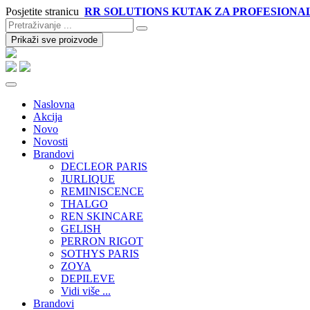
Posjetite stranicu
RR SOLUTIONS KUTAK ZA PROFESIONA
Prikaži sve proizvode
Naslovna
Akcija
Novo
Novosti
Brandovi
DECLEOR PARIS
JURLIQUE
REMINISCENCE
THALGO
REN SKINCARE
GELISH
PERRON RIGOT
SOTHYS PARIS
ZOYA
DEPILEVE
Vidi više ...
Brandovi