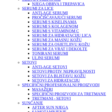
NJEGA OBRVA I TREPAVICA
SERUMI ZA LICE
ANTI-AGE SERUMI
PROČIŠĆAVAJUĆI SERUMI
SERUMI S KISELINAMA
SERUMI S KOLAGENOM
SERUMI S VITAMINOM C
SERUMI ZA HIDRATACIJU LICA
SERUMI ZA MASNU KOŽU
SERUMI ZA OSJETLJIVU KOŽU
SERUMI ZA VRAT I DEKOLTE
TONIRANI SERUMI
ULJNI SERUMI
SETOVI
ANTI-AGE SETOVI
SETOVI PROTIV NEPRAVILNOSTI
SETOVI ZA BLISTAVU KOŽU
SETOVI ZA HIDRATACIJU
SPECIFIČNI PROFESIONALNI PROIZVODI
MASAŽERI
SPECIFIČNI PROIZVODI ZA TRETMANE
TRETMANI - SETOVI
SUNČANJE
AFTER SUN NJEGA
SAMOTAMNJENJE