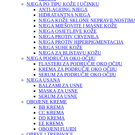
NJEGA PO TIPU KOŽE I UČINKU
ANTI-AGEING NJEGA
HIDRATANTNA NJEGA
NJEGA KOŽE SKLONE NEPRAVILNOSTIM
NJEGA MJEŠOVITE I MASNE KOŽE
NJEGA OSJETLJIVE KOŽE
NJEGA PROTIV CRVENILA
NJEGA PROTIV HIPERPIGMENTACIJA
NJEGA SUHE KOŽE
NJEGA ZA BLISTAVU KOŽU
NJEGA PODRUČJA OKO OČIJU
FLASTERI ZA PODRUČJE OKO OČIJU
KREMA ZA PODRUČJE OKO OČIJU
SERUM ZA PODRUČJE OKO OČIJU
NJEGA USANA
BALZAMI ZA USNE
MASKA ZA USNE
SERUM ZA USNE
OBOJENE KREME
BB KREMA
CC KREMA
DD KREMA
EE KREMA
OBOJENI FLUIDI
OBRVE I TREPAVICE