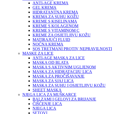
ANTI-AGE KREMA
GEL KREMA
HIDRATANTNA KREMA
KREMA ZA SUHU KOŽU
KREME S KISELINAMA
KREME S KOLAGENOM
KREME S VITAMINOM C
KREME ZA OSJETLJIVU KOŽU
MATIRAJUĆI FLUID
NOĆNA KREMA
SOS TRETMANI PROTIV NEPRAVILNOSTI
MASKE ZA LICE
ANTI-AGE MASKA ZA LICE
MASKA OD BLATA
MASKA S AKTIVNIM UGLJENOM
MASKA ZA HIDRATACIJU LICA
MASKA ZA PROČIŠAVANJE
MASKA ZA SJAJ LICA
MASKA ZA SUHU I OSJETLJIVU KOŽU
SHEET MASKA
NJEGA LICA ZA MUŠKARCE
BALZAMI I GELOVI ZA BRIJANJE
ČIŠĆENJE LICA
NJEGA LICA
SETOVI