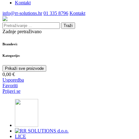
Kontakt
info@rr-solutions.hr
01 335 8796
Kontakt
Traži
Zadnje pretraživano
Brandovi:
Kategorije:
Prikaži sve proizvode
0,00 €
Usporedba
Favoriti
Prijavi se
LICE