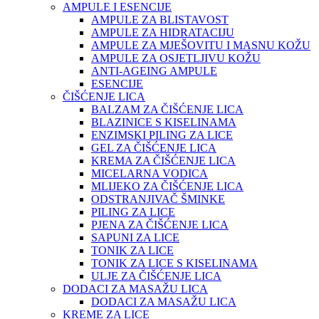
AMPULE I ESENCIJE
AMPULE ZA BLISTAVOST
AMPULE ZA HIDRATACIJU
AMPULE ZA MJEŠOVITU I MASNU KOŽU
AMPULE ZA OSJETLJIVU KOŽU
ANTI-AGEING AMPULE
ESENCIJE
ČIŠĆENJE LICA
BALZAM ZA ČIŠĆENJE LICA
BLAZINICE S KISELINAMA
ENZIMSKI PILING ZA LICE
GEL ZA ČIŠĆENJE LICA
KREMA ZA ČIŠĆENJE LICA
MICELARNA VODICA
MLIJEKO ZA ČIŠĆENJE LICA
ODSTRANJIVAČ ŠMINKE
PILING ZA LICE
PJENA ZA ČIŠĆENJE LICA
SAPUNI ZA LICE
TONIK ZA LICE
TONIK ZA LICE S KISELINAMA
ULJE ZA ČIŠĆENJE LICA
DODACI ZA MASAŽU LICA
DODACI ZA MASAŽU LICA
KREME ZA LICE