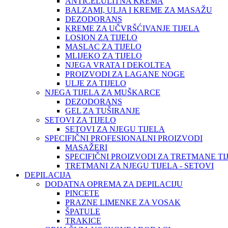
ANTICELULITNA KREMA
BALZAMI, ULJA I KREME ZA MASAŽU
DEZODORANS
KREME ZA UČVRŠĆIVANJE TIJELA
LOSION ZA TIJELO
MASLAC ZA TIJELO
MLIJEKO ZA TIJELO
NJEGA VRATA I DEKOLTEA
PROIZVODI ZA LAGANE NOGE
ULJE ZA TIJELO
NJEGA TIJELA ZA MUŠKARCE
DEZODORANS
GEL ZA TUŠIRANJE
SETOVI ZA TIJELO
SETOVI ZA NJEGU TIJELA
SPECIFIČNI PROFESIONALNI PROIZVODI
MASAŽERI
SPECIFIČNI PROIZVODI ZA TRETMANE TI
TRETMANI ZA NJEGU TIJELA - SETOVI
DEPILACIJA
DODATNA OPREMA ZA DEPILACIJU
PINCETE
PRAZNE LIMENKE ZA VOSAK
ŠPATULE
TRAKICE