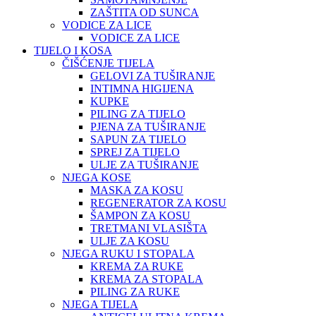
ZAŠTITA OD SUNCA
VODICE ZA LICE
VODICE ZA LICE
TIJELO I KOSA
ČIŠĆENJE TIJELA
GELOVI ZA TUŠIRANJE
INTIMNA HIGIJENA
KUPKE
PILING ZA TIJELO
PJENA ZA TUŠIRANJE
SAPUN ZA TIJELO
SPREJ ZA TIJELO
ULJE ZA TUŠIRANJE
NJEGA KOSE
MASKA ZA KOSU
REGENERATOR ZA KOSU
ŠAMPON ZA KOSU
TRETMANI VLASIŠTA
ULJE ZA KOSU
NJEGA RUKU I STOPALA
KREMA ZA RUKE
KREMA ZA STOPALA
PILING ZA RUKE
NJEGA TIJELA