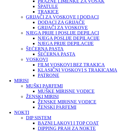
PRAZNE LIMENKE ZA VOSAK
ŠPATULE
TRAKICE
GRIJAČI ZA VOSKOVE I DODACI
DODACI ZA GRIJAČE
GRIJAČI ZA VOSKOVE
NJEGA PRIJE I POSLIJE DEPILACI
NJEGA POSLIJE DEPILACIJE
NJEGA PRIJE DEPILACIJE
ŠEĆERNA PASTA
ŠEĆERNA PASTA
VOSKOVI
FILM VOSKOVI BEZ TRAKICA
KLASIČNI VOSKOVI S TRAKICAMA
PATRONE
MIRISI
MUŠKI PARFEMI
MUŠKE MIRISNE VODICE
ŽENSKI MIRISI
ŽENSKE MIRISNE VODICE
ŽENSKI PARFEMI
NOKTI
DIP SISTEM
BAZNI LAKOVI I TOP COAT
DIPPING PRAH ZA NOKTE