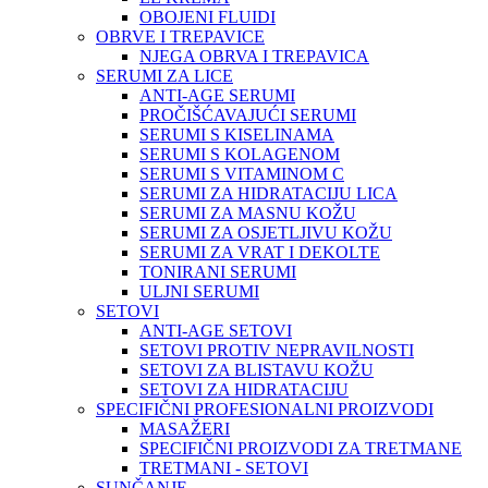
OBOJENI FLUIDI
OBRVE I TREPAVICE
NJEGA OBRVA I TREPAVICA
SERUMI ZA LICE
ANTI-AGE SERUMI
PROČIŠĆAVAJUĆI SERUMI
SERUMI S KISELINAMA
SERUMI S KOLAGENOM
SERUMI S VITAMINOM C
SERUMI ZA HIDRATACIJU LICA
SERUMI ZA MASNU KOŽU
SERUMI ZA OSJETLJIVU KOŽU
SERUMI ZA VRAT I DEKOLTE
TONIRANI SERUMI
ULJNI SERUMI
SETOVI
ANTI-AGE SETOVI
SETOVI PROTIV NEPRAVILNOSTI
SETOVI ZA BLISTAVU KOŽU
SETOVI ZA HIDRATACIJU
SPECIFIČNI PROFESIONALNI PROIZVODI
MASAŽERI
SPECIFIČNI PROIZVODI ZA TRETMANE
TRETMANI - SETOVI
SUNČANJE