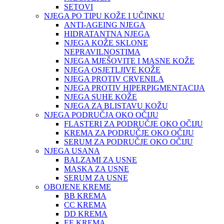
SETOVI
NJEGA PO TIPU KOŽE I UČINKU
ANTI-AGEING NJEGA
HIDRATANTNA NJEGA
NJEGA KOŽE SKLONE
NEPRAVILNOSTIMA
NJEGA MJEŠOVITE I MASNE KOŽE
NJEGA OSJETLJIVE KOŽE
NJEGA PROTIV CRVENILA
NJEGA PROTIV HIPERPIGMENTACIJA
NJEGA SUHE KOŽE
NJEGA ZA BLISTAVU KOŽU
NJEGA PODRUČJA OKO OČIJU
FLASTERI ZA PODRUČJE OKO OČIJU
KREMA ZA PODRUČJE OKO OČIJU
SERUM ZA PODRUČJE OKO OČIJU
NJEGA USANA
BALZAMI ZA USNE
MASKA ZA USNE
SERUM ZA USNE
OBOJENE KREME
BB KREMA
CC KREMA
DD KREMA
EE KREMA