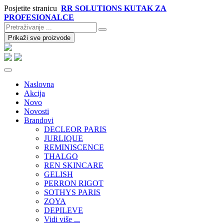
Posjetite stranicu
RR SOLUTIONS KUTAK ZA
PROFESIONALCE
Prikaži sve proizvode
Naslovna
Akcija
Novo
Novosti
Brandovi
DECLEOR PARIS
JURLIQUE
REMINISCENCE
THALGO
REN SKINCARE
GELISH
PERRON RIGOT
SOTHYS PARIS
ZOYA
DEPILEVE
Vidi više ...