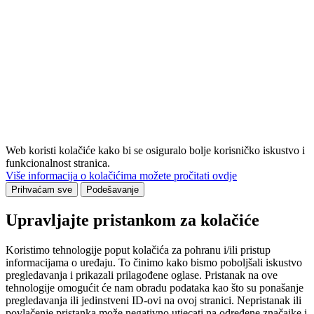
Web koristi kolačiće kako bi se osiguralo bolje korisničko iskustvo i
funkcionalnost stranica.
Više informacija o kolačićima možete pročitati ovdje
Prihvaćam sve
Podešavanje
Upravljajte pristankom za kolačiće
Koristimo tehnologije poput kolačića za pohranu i/ili pristup
informacijama o uređaju. To činimo kako bismo poboljšali iskustvo
pregledavanja i prikazali prilagođene oglase. Pristanak na ove
tehnologije omogućit će nam obradu podataka kao što su ponašanje
pregledavanja ili jedinstveni ID-ovi na ovoj stranici. Nepristanak ili
povlačenje pristanka može negativno utjecati na određene značajke i