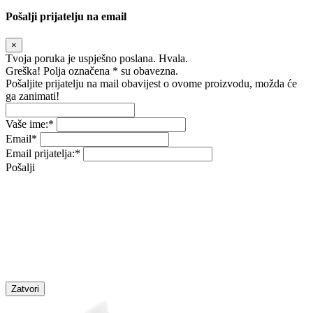
Pošalji prijatelju na email
×
Tvoja poruka je uspješno poslana. Hvala.
Greška! Polja označena * su obavezna.
Pošaljite prijatelju na mail obavijest o ovome proizvodu, možda će
ga zanimati!
Vaše ime:
*
Email
*
Email prijatelja:
*
Pošalji
Zatvori