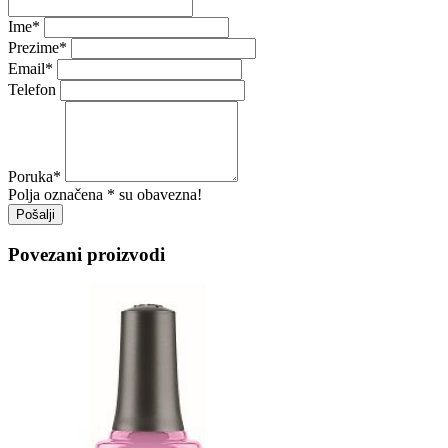
Ime
*
Prezime
*
Email
*
Telefon
Poruka
*
Polja označena * su obavezna!
Pošalji
Povezani proizvodi