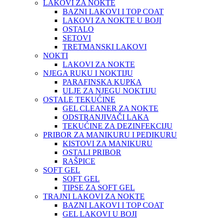
LAKOVI ZA NOKTE
BAZNI LAKOVI I TOP COAT
LAKOVI ZA NOKTE U BOJI
OSTALO
SETOVI
TRETMANSKI LAKOVI
NOKTI
LAKOVI ZA NOKTE
NJEGA RUKU I NOKTIJU
PARAFINSKA KUPKA
ULJE ZA NJEGU NOKTIJU
OSTALE TEKUĆINE
GEL CLEANER ZA NOKTE
ODSTRANJIVAČI LAKA
TEKUĆINE ZA DEZINFEKCIJU
PRIBOR ZA MANIKURU I PEDIKURU
KISTOVI ZA MANIKURU
OSTALI PRIBOR
RAŠPICE
SOFT GEL
SOFT GEL
TIPSE ZA SOFT GEL
TRAJNI LAKOVI ZA NOKTE
BAZNI LAKOVI I TOP COAT
GEL LAKOVI U BOJI