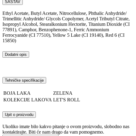
SASTAV
Ethyl Acetate, Butyl Acetate, Nitrocellulose, Phthalic Anhydride/
Trimellitic Anhydride/ Glycols Copolymer, Acetyl Tributyl Citrate,
Isopropyl Alcohol, Stearalkonium Hectorite, Titanium Dioxide (CI
77891), Camphor, Benzophenone-1, Ferric Ammonium
Ferrocyanide (CI 77510), Yellow 5 Lake (CI 19140), Red 6 (CI
15850)
Dodatni opis
Tehničke specifikacije
BOJA LAKA
ZELENA
KOLEKCIJE LAKOVA
LET'S ROLL
Upit o proizvodu
Ukoliko imate bilo kakvo pitanje o ovom proizvodu, slobodno nas
kontaktirajte. Biti će nam drago da vam pomognemo.