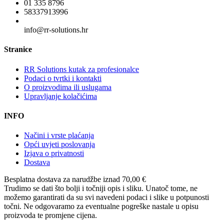
01 335 8796
58337913996
info@rr-solutions.hr
Stranice
RR Solutions kutak za profesionalce
Podaci o tvrtki i kontakti
O proizvodima ili uslugama
Upravljanje kolačićima
INFO
Načini i vrste plaćanja
Opći uvjeti poslovanja
Izjava o privatnosti
Dostava
Besplatna dostava
za narudžbe iznad 70,00 €
Trudimo se dati što bolji i točniji opis i sliku. Unatoč tome, ne
možemo garantirati da su svi navedeni podaci i slike u potpunosti
točni. Ne odgovaramo za eventualne pogreške nastale u opisu
proizvoda te promjene cijena.