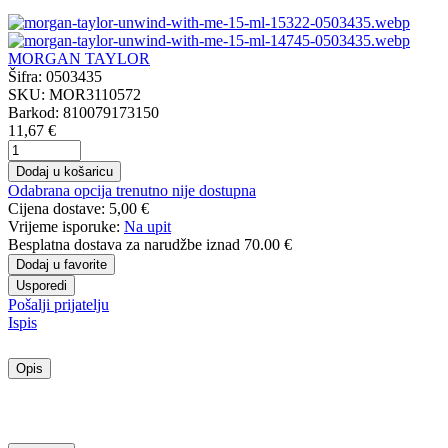
MORGAN TAYLOR
Šifra:
0503435
SKU:
MOR3110572
Barkod:
810079173150
11,67 €
Dodaj u košaricu
Odabrana opcija trenutno nije dostupna
Cijena dostave:
5,00 €
Vrijeme isporuke:
Na upit
Besplatna dostava
za narudžbe iznad 70.00 €
Dodaj u favorite
Usporedi
Pošalji prijatelju
Ispis
Opis