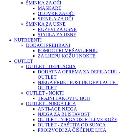
ŠMINKA ZA OČI
MASKARE
OLOVKE ZA OČI
SJENILA ZA OČI
ŠMINKA ZA USNE
RUŽEVI ZA USNE
SJAJILA ZA USNE
NUTRIJENTI
DODACI PREHRANI
POMOĆ PRI MRŠAVLJENJU
ZA LIJEPU KOŽU I NOKTE
OUTLET
OUTLET - DEPILACIJA
DODATNA OPREMA ZA DEPILACIJU -
OUTLET
NJEGA PRIJE I POSLIJE DEPILACIJE -
OUTLET
OUTLET - NOKTI
TRAJNI LAKOVI U BOJI
OUTLET - NJEGA LICA
ANTI-AGE NJEGA
NJEGA ZA BLISTAVOST
OUTLET - NJEGA OSJETLJIVE KOŽE
OUTLET - ZAŠTITA OD SUNCA
PROIZVODI ZA ČIŠĆENJE LICA