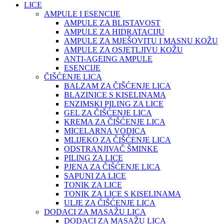
LICE
AMPULE I ESENCIJE
AMPULE ZA BLISTAVOST
AMPULE ZA HIDRATACIJU
AMPULE ZA MJEŠOVITU I MASNU KOŽU
AMPULE ZA OSJETLJIVU KOŽU
ANTI-AGEING AMPULE
ESENCIJE
ČIŠĆENJE LICA
BALZAM ZA ČIŠĆENJE LICA
BLAZINICE S KISELINAMA
ENZIMSKI PILING ZA LICE
GEL ZA ČIŠĆENJE LICA
KREMA ZA ČIŠĆENJE LICA
MICELARNA VODICA
MLIJEKO ZA ČIŠĆENJE LICA
ODSTRANJIVAČ ŠMINKE
PILING ZA LICE
PJENA ZA ČIŠĆENJE LICA
SAPUNI ZA LICE
TONIK ZA LICE
TONIK ZA LICE S KISELINAMA
ULJE ZA ČIŠĆENJE LICA
DODACI ZA MASAŽU LICA
DODACI ZA MASAŽU LICA