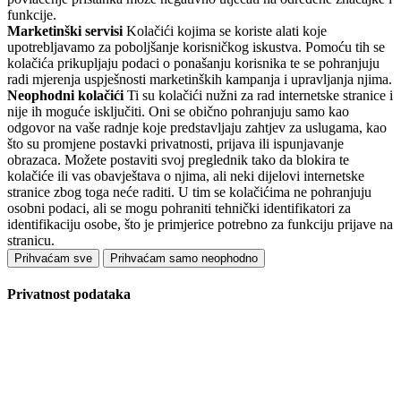
funkcije.
Marketinški servisi
Kolačići kojima se koriste alati koje
upotrebljavamo za poboljšanje korisničkog iskustva. Pomoću tih se
kolačića prikupljaju podaci o ponašanju korisnika te se pohranjuju
radi mjerenja uspješnosti marketinških kampanja i upravljanja njima.
Neophodni kolačići
Ti su kolačići nužni za rad internetske stranice i
nije ih moguće isključiti. Oni se obično pohranjuju samo kao
odgovor na vaše radnje koje predstavljaju zahtjev za uslugama, kao
što su promjene postavki privatnosti, prijava ili ispunjavanje
obrazaca. Možete postaviti svoj preglednik tako da blokira te
kolačiće ili vas obavještava o njima, ali neki dijelovi internetske
stranice zbog toga neće raditi. U tim se kolačićima ne pohranjuju
osobni podaci, ali se mogu pohraniti tehnički identifikatori za
identifikaciju osobe, što je primjerice potrebno za funkciju prijave na
stranicu.
Prihvaćam sve
Prihvaćam samo neophodno
Privatnost podataka