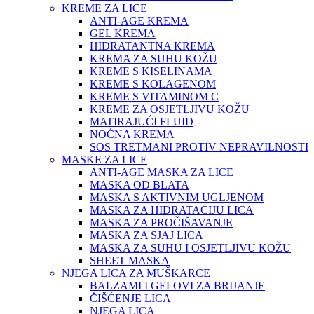
KREME ZA LICE
ANTI-AGE KREMA
GEL KREMA
HIDRATANTNA KREMA
KREMA ZA SUHU KOŽU
KREME S KISELINAMA
KREME S KOLAGENOM
KREME S VITAMINOM C
KREME ZA OSJETLJIVU KOŽU
MATIRAJUĆI FLUID
NOĆNA KREMA
SOS TRETMANI PROTIV NEPRAVILNOSTI
MASKE ZA LICE
ANTI-AGE MASKA ZA LICE
MASKA OD BLATA
MASKA S AKTIVNIM UGLJENOM
MASKA ZA HIDRATACIJU LICA
MASKA ZA PROČIŠAVANJE
MASKA ZA SJAJ LICA
MASKA ZA SUHU I OSJETLJIVU KOŽU
SHEET MASKA
NJEGA LICA ZA MUŠKARCE
BALZAMI I GELOVI ZA BRIJANJE
ČIŠĆENJE LICA
NJEGA LICA