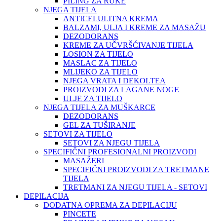
PILING ZA RUKE
NJEGA TIJELA
ANTICELULITNA KREMA
BALZAMI, ULJA I KREME ZA MASAŽU
DEZODORANS
KREME ZA UČVRŠĆIVANJE TIJELA
LOSION ZA TIJELO
MASLAC ZA TIJELO
MLIJEKO ZA TIJELO
NJEGA VRATA I DEKOLTEA
PROIZVODI ZA LAGANE NOGE
ULJE ZA TIJELO
NJEGA TIJELA ZA MUŠKARCE
DEZODORANS
GEL ZA TUŠIRANJE
SETOVI ZA TIJELO
SETOVI ZA NJEGU TIJELA
SPECIFIČNI PROFESIONALNI PROIZVODI
MASAŽERI
SPECIFIČNI PROIZVODI ZA TRETMANE
TIJELA
TRETMANI ZA NJEGU TIJELA - SETOVI
DEPILACIJA
DODATNA OPREMA ZA DEPILACIJU
PINCETE