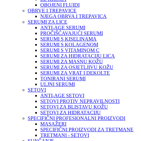
OBOJENI FLUIDI
OBRVE I TREPAVICE
NJEGA OBRVA I TREPAVICA
SERUMI ZA LICE
ANTI-AGE SERUMI
PROČIŠĆAVAJUĆI SERUMI
SERUMI S KISELINAMA
SERUMI S KOLAGENOM
SERUMI S VITAMINOM C
SERUMI ZA HIDRATACIJU LICA
SERUMI ZA MASNU KOŽU
SERUMI ZA OSJETLJIVU KOŽU
SERUMI ZA VRAT I DEKOLTE
TONIRANI SERUMI
ULJNI SERUMI
SETOVI
ANTI-AGE SETOVI
SETOVI PROTIV NEPRAVILNOSTI
SETOVI ZA BLISTAVU KOŽU
SETOVI ZA HIDRATACIJU
SPECIFIČNI PROFESIONALNI PROIZVODI
MASAŽERI
SPECIFIČNI PROIZVODI ZA TRETMANE
TRETMANI - SETOVI
SUNČANJE