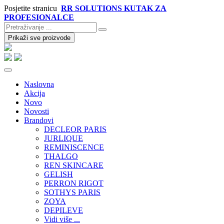
Posjetite stranicu
RR SOLUTIONS KUTAK ZA
PROFESIONALCE
Prikaži sve proizvode
Naslovna
Akcija
Novo
Novosti
Brandovi
DECLEOR PARIS
JURLIQUE
REMINISCENCE
THALGO
REN SKINCARE
GELISH
PERRON RIGOT
SOTHYS PARIS
ZOYA
DEPILEVE
Vidi više ...