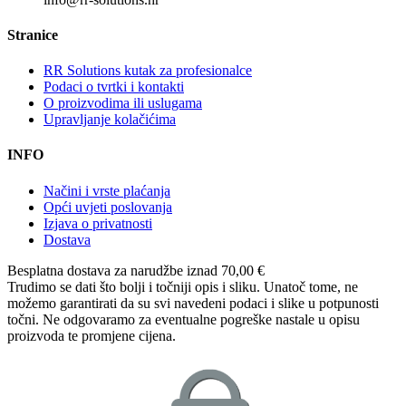
Stranice
RR Solutions kutak za profesionalce
Podaci o tvrtki i kontakti
O proizvodima ili uslugama
Upravljanje kolačićima
INFO
Načini i vrste plaćanja
Opći uvjeti poslovanja
Izjava o privatnosti
Dostava
Besplatna dostava
za narudžbe iznad 70,00 €
Trudimo se dati što bolji i točniji opis i sliku. Unatoč tome, ne
možemo garantirati da su svi navedeni podaci i slike u potpunosti
točni. Ne odgovaramo za eventualne pogreške nastale u opisu
proizvoda te promjene cijena.