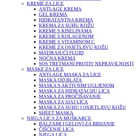
KREME ZA LICE
ANTI-AGE KREMA
GEL KREMA
HIDRATANTNA KREMA
KREMA ZA SUHU KOŽU
KREME S KISELINAMA
KREME S KOLAGENOM
KREME S VITAMINOM C
KREME ZA OSJETLJIVU KOŽU
MATIRAJUĆI FLUID
NOĆNA KREMA
SOS TRETMANI PROTIV NEPRAVILNOSTI
MASKE ZA LICE
ANTI-AGE MASKA ZA LICE
MASKA OD BLATA
MASKA S AKTIVNIM UGLJENOM
MASKA ZA HIDRATACIJU LICA
MASKA ZA PROČIŠAVANJE
MASKA ZA SJAJ LICA
MASKA ZA SUHU I OSJETLJIVU KOŽU
SHEET MASKA
NJEGA LICA ZA MUŠKARCE
BALZAMI I GELOVI ZA BRIJANJE
ČIŠĆENJE LICA
NJEGA LICA