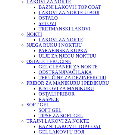
LAKOVI ZA NOKTE
BAZNI LAKOVI I TOP COAT
LAKOVI ZA NOKTE U BOJI
OSTALO
SETOVI
TRETMANSKI LAKOVI
NOKTI
LAKOVI ZA NOKTE
NJEGA RUKU I NOKTIJU
PARAFINSKA KUPKA
ULJE ZA NJEGU NOKTIJU
OSTALE TEKUĆINE
GEL CLEANER ZA NOKTE
ODSTRANJIVAČI LAKA
TEKUĆINE ZA DEZINFEKCIJU
PRIBOR ZA MANIKURU I PEDIKURU
KISTOVI ZA MANIKURU
OSTALI PRIBOR
RAŠPICE
SOFT GEL
SOFT GEL
TIPSE ZA SOFT GEL
TRAJNI LAKOVI ZA NOKTE
BAZNI LAKOVI I TOP COAT
GEL LAKOVI U BOJI