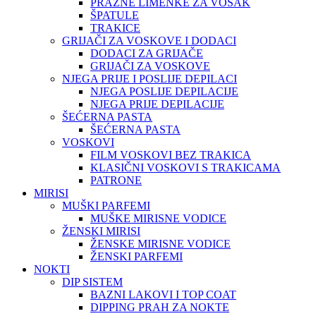
PRAZNE LIMENKE ZA VOSAK
ŠPATULE
TRAKICE
GRIJAČI ZA VOSKOVE I DODACI
DODACI ZA GRIJAČE
GRIJAČI ZA VOSKOVE
NJEGA PRIJE I POSLIJE DEPILACI
NJEGA POSLIJE DEPILACIJE
NJEGA PRIJE DEPILACIJE
ŠEĆERNA PASTA
ŠEĆERNA PASTA
VOSKOVI
FILM VOSKOVI BEZ TRAKICA
KLASIČNI VOSKOVI S TRAKICAMA
PATRONE
MIRISI
MUŠKI PARFEMI
MUŠKE MIRISNE VODICE
ŽENSKI MIRISI
ŽENSKE MIRISNE VODICE
ŽENSKI PARFEMI
NOKTI
DIP SISTEM
BAZNI LAKOVI I TOP COAT
DIPPING PRAH ZA NOKTE