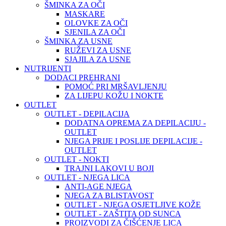
ŠMINKA ZA OČI
MASKARE
OLOVKE ZA OČI
SJENILA ZA OČI
ŠMINKA ZA USNE
RUŽEVI ZA USNE
SJAJILA ZA USNE
NUTRIJENTI
DODACI PREHRANI
POMOĆ PRI MRŠAVLJENJU
ZA LIJEPU KOŽU I NOKTE
OUTLET
OUTLET - DEPILACIJA
DODATNA OPREMA ZA DEPILACIJU -
OUTLET
NJEGA PRIJE I POSLIJE DEPILACIJE -
OUTLET
OUTLET - NOKTI
TRAJNI LAKOVI U BOJI
OUTLET - NJEGA LICA
ANTI-AGE NJEGA
NJEGA ZA BLISTAVOST
OUTLET - NJEGA OSJETLJIVE KOŽE
OUTLET - ZAŠTITA OD SUNCA
PROIZVODI ZA ČIŠĆENJE LICA