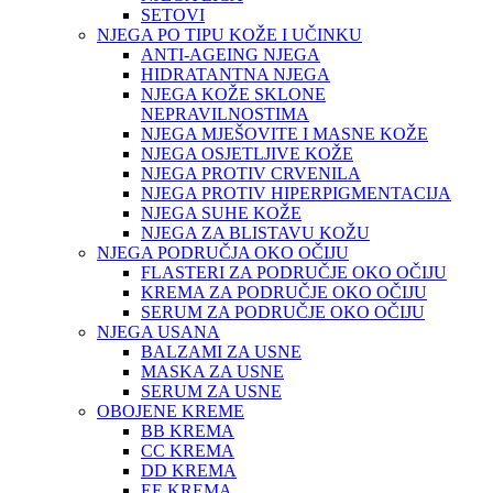
SETOVI
NJEGA PO TIPU KOŽE I UČINKU
ANTI-AGEING NJEGA
HIDRATANTNA NJEGA
NJEGA KOŽE SKLONE
NEPRAVILNOSTIMA
NJEGA MJEŠOVITE I MASNE KOŽE
NJEGA OSJETLJIVE KOŽE
NJEGA PROTIV CRVENILA
NJEGA PROTIV HIPERPIGMENTACIJA
NJEGA SUHE KOŽE
NJEGA ZA BLISTAVU KOŽU
NJEGA PODRUČJA OKO OČIJU
FLASTERI ZA PODRUČJE OKO OČIJU
KREMA ZA PODRUČJE OKO OČIJU
SERUM ZA PODRUČJE OKO OČIJU
NJEGA USANA
BALZAMI ZA USNE
MASKA ZA USNE
SERUM ZA USNE
OBOJENE KREME
BB KREMA
CC KREMA
DD KREMA
EE KREMA