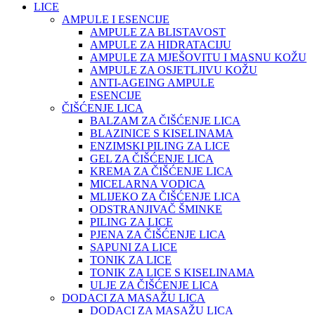
LICE
AMPULE I ESENCIJE
AMPULE ZA BLISTAVOST
AMPULE ZA HIDRATACIJU
AMPULE ZA MJEŠOVITU I MASNU KOŽU
AMPULE ZA OSJETLJIVU KOŽU
ANTI-AGEING AMPULE
ESENCIJE
ČIŠĆENJE LICA
BALZAM ZA ČIŠĆENJE LICA
BLAZINICE S KISELINAMA
ENZIMSKI PILING ZA LICE
GEL ZA ČIŠĆENJE LICA
KREMA ZA ČIŠĆENJE LICA
MICELARNA VODICA
MLIJEKO ZA ČIŠĆENJE LICA
ODSTRANJIVAČ ŠMINKE
PILING ZA LICE
PJENA ZA ČIŠĆENJE LICA
SAPUNI ZA LICE
TONIK ZA LICE
TONIK ZA LICE S KISELINAMA
ULJE ZA ČIŠĆENJE LICA
DODACI ZA MASAŽU LICA
DODACI ZA MASAŽU LICA