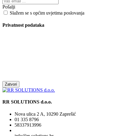
Pošalji
Slažem se s općim uvjetima poslovanja
Privatnost podataka
Zatvori
RR SOLUTIONS d.o.o.
Nova ulica 2 A, 10290 Zaprešić
01 335 8796
58337913996
info@rr-solutions.hr