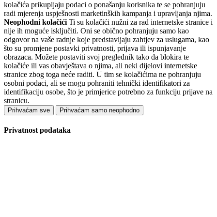
kolačića prikupljaju podaci o ponašanju korisnika te se pohranjuju
radi mjerenja uspješnosti marketinških kampanja i upravljanja njima.
Neophodni kolačići
Ti su kolačići nužni za rad internetske stranice i
nije ih moguće isključiti. Oni se obično pohranjuju samo kao
odgovor na vaše radnje koje predstavljaju zahtjev za uslugama, kao
što su promjene postavki privatnosti, prijava ili ispunjavanje
obrazaca. Možete postaviti svoj preglednik tako da blokira te
kolačiće ili vas obavještava o njima, ali neki dijelovi internetske
stranice zbog toga neće raditi. U tim se kolačićima ne pohranjuju
osobni podaci, ali se mogu pohraniti tehnički identifikatori za
identifikaciju osobe, što je primjerice potrebno za funkciju prijave na
stranicu.
Prihvaćam sve
Prihvaćam samo neophodno
Privatnost podataka