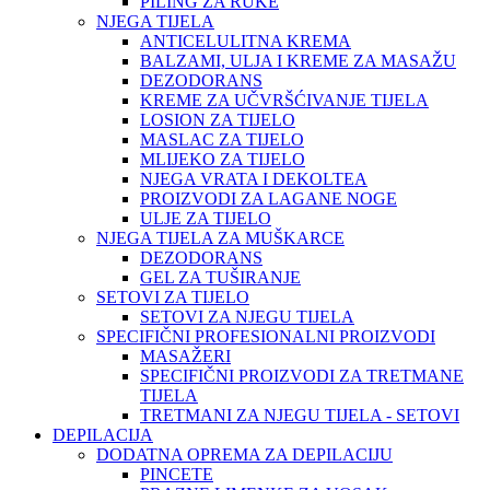
PILING ZA RUKE
NJEGA TIJELA
ANTICELULITNA KREMA
BALZAMI, ULJA I KREME ZA MASAŽU
DEZODORANS
KREME ZA UČVRŠĆIVANJE TIJELA
LOSION ZA TIJELO
MASLAC ZA TIJELO
MLIJEKO ZA TIJELO
NJEGA VRATA I DEKOLTEA
PROIZVODI ZA LAGANE NOGE
ULJE ZA TIJELO
NJEGA TIJELA ZA MUŠKARCE
DEZODORANS
GEL ZA TUŠIRANJE
SETOVI ZA TIJELO
SETOVI ZA NJEGU TIJELA
SPECIFIČNI PROFESIONALNI PROIZVODI
MASAŽERI
SPECIFIČNI PROIZVODI ZA TRETMANE
TIJELA
TRETMANI ZA NJEGU TIJELA - SETOVI
DEPILACIJA
DODATNA OPREMA ZA DEPILACIJU
PINCETE