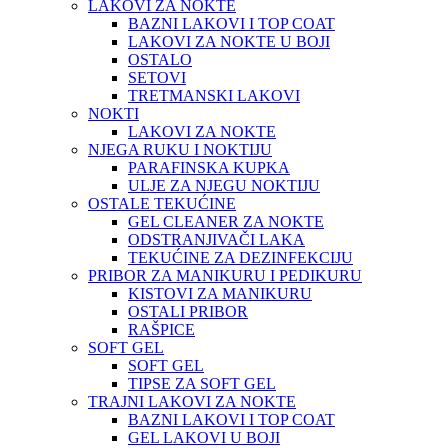
LAKOVI ZA NOKTE
BAZNI LAKOVI I TOP COAT
LAKOVI ZA NOKTE U BOJI
OSTALO
SETOVI
TRETMANSKI LAKOVI
NOKTI
LAKOVI ZA NOKTE
NJEGA RUKU I NOKTIJU
PARAFINSKA KUPKA
ULJE ZA NJEGU NOKTIJU
OSTALE TEKUĆINE
GEL CLEANER ZA NOKTE
ODSTRANJIVAČI LAKA
TEKUĆINE ZA DEZINFEKCIJU
PRIBOR ZA MANIKURU I PEDIKURU
KISTOVI ZA MANIKURU
OSTALI PRIBOR
RAŠPICE
SOFT GEL
SOFT GEL
TIPSE ZA SOFT GEL
TRAJNI LAKOVI ZA NOKTE
BAZNI LAKOVI I TOP COAT
GEL LAKOVI U BOJI