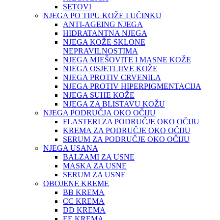
SETOVI
NJEGA PO TIPU KOŽE I UČINKU
ANTI-AGEING NJEGA
HIDRATANTNA NJEGA
NJEGA KOŽE SKLONE
NEPRAVILNOSTIMA
NJEGA MJEŠOVITE I MASNE KOŽE
NJEGA OSJETLJIVE KOŽE
NJEGA PROTIV CRVENILA
NJEGA PROTIV HIPERPIGMENTACIJA
NJEGA SUHE KOŽE
NJEGA ZA BLISTAVU KOŽU
NJEGA PODRUČJA OKO OČIJU
FLASTERI ZA PODRUČJE OKO OČIJU
KREMA ZA PODRUČJE OKO OČIJU
SERUM ZA PODRUČJE OKO OČIJU
NJEGA USANA
BALZAMI ZA USNE
MASKA ZA USNE
SERUM ZA USNE
OBOJENE KREME
BB KREMA
CC KREMA
DD KREMA
EE KREMA