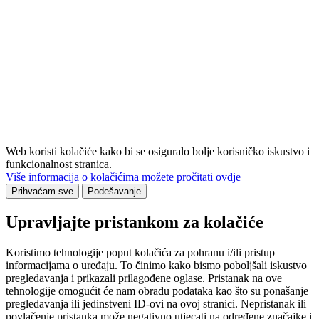
Web koristi kolačiće kako bi se osiguralo bolje korisničko iskustvo i
funkcionalnost stranica.
Više informacija o kolačićima možete pročitati ovdje
Prihvaćam sve
Podešavanje
Upravljajte pristankom za kolačiće
Koristimo tehnologije poput kolačića za pohranu i/ili pristup
informacijama o uređaju. To činimo kako bismo poboljšali iskustvo
pregledavanja i prikazali prilagođene oglase. Pristanak na ove
tehnologije omogućit će nam obradu podataka kao što su ponašanje
pregledavanja ili jedinstveni ID-ovi na ovoj stranici. Nepristanak ili
povlačenje pristanka može negativno utjecati na određene značajke i