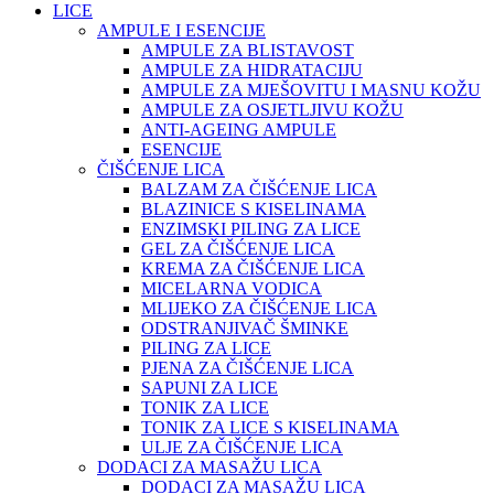
LICE
AMPULE I ESENCIJE
AMPULE ZA BLISTAVOST
AMPULE ZA HIDRATACIJU
AMPULE ZA MJEŠOVITU I MASNU KOŽU
AMPULE ZA OSJETLJIVU KOŽU
ANTI-AGEING AMPULE
ESENCIJE
ČIŠĆENJE LICA
BALZAM ZA ČIŠĆENJE LICA
BLAZINICE S KISELINAMA
ENZIMSKI PILING ZA LICE
GEL ZA ČIŠĆENJE LICA
KREMA ZA ČIŠĆENJE LICA
MICELARNA VODICA
MLIJEKO ZA ČIŠĆENJE LICA
ODSTRANJIVAČ ŠMINKE
PILING ZA LICE
PJENA ZA ČIŠĆENJE LICA
SAPUNI ZA LICE
TONIK ZA LICE
TONIK ZA LICE S KISELINAMA
ULJE ZA ČIŠĆENJE LICA
DODACI ZA MASAŽU LICA
DODACI ZA MASAŽU LICA