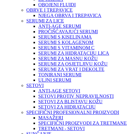
OBOJENI FLUIDI
OBRVE I TREPAVICE
NJEGA OBRVA I TREPAVICA
SERUMI ZA LICE
ANTI-AGE SERUMI
PROČIŠĆAVAJUĆI SERUMI
SERUMI S KISELINAMA
SERUMI S KOLAGENOM
SERUMI S VITAMINOM C
SERUMI ZA HIDRATACIJU LICA
SERUMI ZA MASNU KOŽU
SERUMI ZA OSJETLJIVU KOŽU
SERUMI ZA VRAT I DEKOLTE
TONIRANI SERUMI
ULJNI SERUMI
SETOVI
ANTI-AGE SETOVI
SETOVI PROTIV NEPRAVILNOSTI
SETOVI ZA BLISTAVU KOŽU
SETOVI ZA HIDRATACIJU
SPECIFIČNI PROFESIONALNI PROIZVODI
MASAŽERI
SPECIFIČNI PROIZVODI ZA TRETMANE
TRETMANI - SETOVI
SUNČANJE