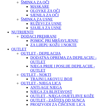
ŠMINKA ZA OČI
MASKARE
OLOVKE ZA OČI
SJENILA ZA OČI
ŠMINKA ZA USNE
RUŽEVI ZA USNE
SJAJILA ZA USNE
NUTRIJENTI
DODACI PREHRANI
POMOĆ PRI MRŠAVLJENJU
ZA LIJEPU KOŽU I NOKTE
OUTLET
OUTLET - DEPILACIJA
DODATNA OPREMA ZA DEPILACIJU -
OUTLET
NJEGA PRIJE I POSLIJE DEPILACIJE -
OUTLET
OUTLET - NOKTI
TRAJNI LAKOVI U BOJI
OUTLET - NJEGA LICA
ANTI-AGE NJEGA
NJEGA ZA BLISTAVOST
OUTLET - NJEGA OSJETLJIVE KOŽE
OUTLET - ZAŠTITA OD SUNCA
PROIZVODI ZA ČIŠĆENJE LICA