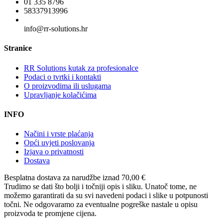
01 335 8796
58337913996
info@rr-solutions.hr
Stranice
RR Solutions kutak za profesionalce
Podaci o tvrtki i kontakti
O proizvodima ili uslugama
Upravljanje kolačićima
INFO
Načini i vrste plaćanja
Opći uvjeti poslovanja
Izjava o privatnosti
Dostava
Besplatna dostava
za narudžbe iznad 70,00 €
Trudimo se dati što bolji i točniji opis i sliku. Unatoč tome, ne
možemo garantirati da su svi navedeni podaci i slike u potpunosti
točni. Ne odgovaramo za eventualne pogreške nastale u opisu
proizvoda te promjene cijena.