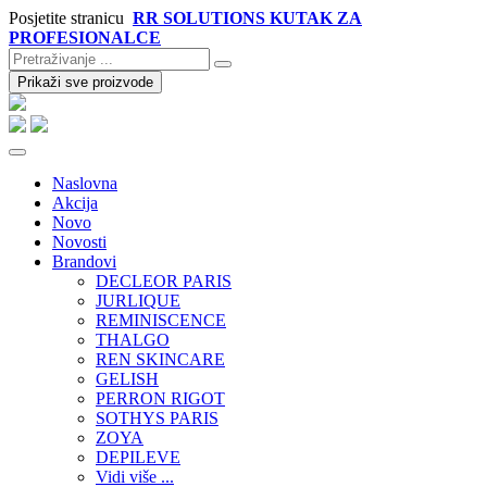
Posjetite stranicu
RR SOLUTIONS KUTAK ZA
PROFESIONALCE
Prikaži sve proizvode
Naslovna
Akcija
Novo
Novosti
Brandovi
DECLEOR PARIS
JURLIQUE
REMINISCENCE
THALGO
REN SKINCARE
GELISH
PERRON RIGOT
SOTHYS PARIS
ZOYA
DEPILEVE
Vidi više ...