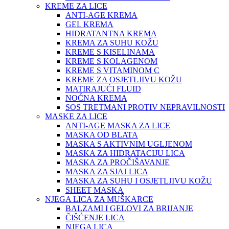
KREME ZA LICE
ANTI-AGE KREMA
GEL KREMA
HIDRATANTNA KREMA
KREMA ZA SUHU KOŽU
KREME S KISELINAMA
KREME S KOLAGENOM
KREME S VITAMINOM C
KREME ZA OSJETLJIVU KOŽU
MATIRAJUĆI FLUID
NOĆNA KREMA
SOS TRETMANI PROTIV NEPRAVILNOSTI
MASKE ZA LICE
ANTI-AGE MASKA ZA LICE
MASKA OD BLATA
MASKA S AKTIVNIM UGLJENOM
MASKA ZA HIDRATACIJU LICA
MASKA ZA PROČIŠAVANJE
MASKA ZA SJAJ LICA
MASKA ZA SUHU I OSJETLJIVU KOŽU
SHEET MASKA
NJEGA LICA ZA MUŠKARCE
BALZAMI I GELOVI ZA BRIJANJE
ČIŠĆENJE LICA
NJEGA LICA