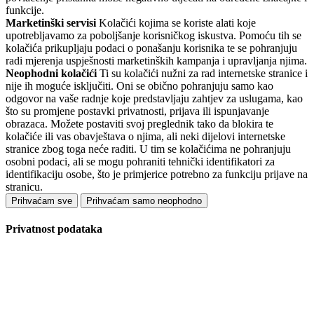
funkcije.
Marketinški servisi
Kolačići kojima se koriste alati koje
upotrebljavamo za poboljšanje korisničkog iskustva. Pomoću tih se
kolačića prikupljaju podaci o ponašanju korisnika te se pohranjuju
radi mjerenja uspješnosti marketinških kampanja i upravljanja njima.
Neophodni kolačići
Ti su kolačići nužni za rad internetske stranice i
nije ih moguće isključiti. Oni se obično pohranjuju samo kao
odgovor na vaše radnje koje predstavljaju zahtjev za uslugama, kao
što su promjene postavki privatnosti, prijava ili ispunjavanje
obrazaca. Možete postaviti svoj preglednik tako da blokira te
kolačiće ili vas obavještava o njima, ali neki dijelovi internetske
stranice zbog toga neće raditi. U tim se kolačićima ne pohranjuju
osobni podaci, ali se mogu pohraniti tehnički identifikatori za
identifikaciju osobe, što je primjerice potrebno za funkciju prijave na
stranicu.
Prihvaćam sve
Prihvaćam samo neophodno
Privatnost podataka