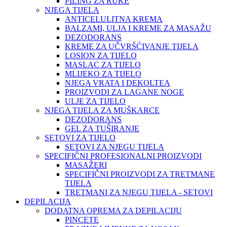
PILING ZA RUKE
NJEGA TIJELA
ANTICELULITNA KREMA
BALZAMI, ULJA I KREME ZA MASAŽU
DEZODORANS
KREME ZA UČVRŠĆIVANJE TIJELA
LOSION ZA TIJELO
MASLAC ZA TIJELO
MLIJEKO ZA TIJELO
NJEGA VRATA I DEKOLTEA
PROIZVODI ZA LAGANE NOGE
ULJE ZA TIJELO
NJEGA TIJELA ZA MUŠKARCE
DEZODORANS
GEL ZA TUŠIRANJE
SETOVI ZA TIJELO
SETOVI ZA NJEGU TIJELA
SPECIFIČNI PROFESIONALNI PROIZVODI
MASAŽERI
SPECIFIČNI PROIZVODI ZA TRETMANE
TIJELA
TRETMANI ZA NJEGU TIJELA - SETOVI
DEPILACIJA
DODATNA OPREMA ZA DEPILACIJU
PINCETE