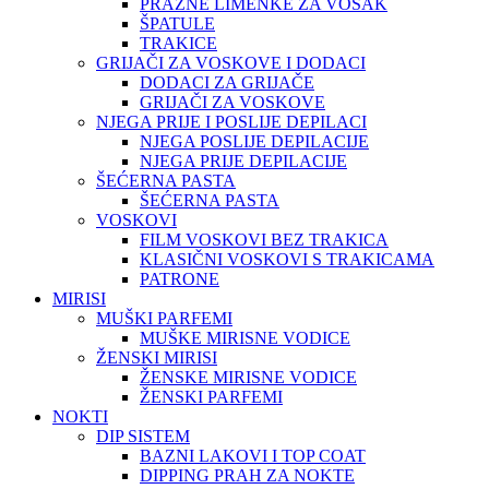
PRAZNE LIMENKE ZA VOSAK
ŠPATULE
TRAKICE
GRIJAČI ZA VOSKOVE I DODACI
DODACI ZA GRIJAČE
GRIJAČI ZA VOSKOVE
NJEGA PRIJE I POSLIJE DEPILACI
NJEGA POSLIJE DEPILACIJE
NJEGA PRIJE DEPILACIJE
ŠEĆERNA PASTA
ŠEĆERNA PASTA
VOSKOVI
FILM VOSKOVI BEZ TRAKICA
KLASIČNI VOSKOVI S TRAKICAMA
PATRONE
MIRISI
MUŠKI PARFEMI
MUŠKE MIRISNE VODICE
ŽENSKI MIRISI
ŽENSKE MIRISNE VODICE
ŽENSKI PARFEMI
NOKTI
DIP SISTEM
BAZNI LAKOVI I TOP COAT
DIPPING PRAH ZA NOKTE