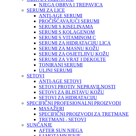
NJEGA OBRVA I TREPAVICA
SERUMI ZA LICE
ANTI-AGE SERUMI
PROČIŠĆAVAJUĆI SERUMI
SERUMI S KISELINAMA
SERUMI S KOLAGENOM
SERUMI S VITAMINOM C
SERUMI ZA HIDRATACIJU LICA
SERUMI ZA MASNU KOŽU
SERUMI ZA OSJETLJIVU KOŽU
SERUMI ZA VRAT I DEKOLTE
TONIRANI SERUMI
ULJNI SERUMI
SETOVI
ANTI-AGE SETOVI
SETOVI PROTIV NEPRAVILNOSTI
SETOVI ZA BLISTAVU KOŽU
SETOVI ZA HIDRATACIJU
SPECIFIČNI PROFESIONALNI PROIZVODI
MASAŽERI
SPECIFIČNI PROIZVODI ZA TRETMANE
TRETMANI - SETOVI
SUNČANJE
AFTER SUN NJEGA
SAMOTAMNJENJE