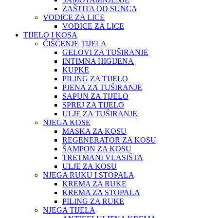
ZAŠTITA OD SUNCA
VODICE ZA LICE
VODICE ZA LICE
TIJELO I KOSA
ČIŠĆENJE TIJELA
GELOVI ZA TUŠIRANJE
INTIMNA HIGIJENA
KUPKE
PILING ZA TIJELO
PJENA ZA TUŠIRANJE
SAPUN ZA TIJELO
SPREJ ZA TIJELO
ULJE ZA TUŠIRANJE
NJEGA KOSE
MASKA ZA KOSU
REGENERATOR ZA KOSU
ŠAMPON ZA KOSU
TRETMANI VLASIŠTA
ULJE ZA KOSU
NJEGA RUKU I STOPALA
KREMA ZA RUKE
KREMA ZA STOPALA
PILING ZA RUKE
NJEGA TIJELA