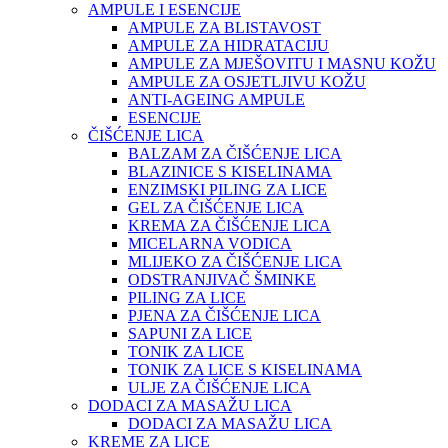
AMPULE I ESENCIJE
AMPULE ZA BLISTAVOST
AMPULE ZA HIDRATACIJU
AMPULE ZA MJEŠOVITU I MASNU KOŽU
AMPULE ZA OSJETLJIVU KOŽU
ANTI-AGEING AMPULE
ESENCIJE
ČIŠĆENJE LICA
BALZAM ZA ČIŠĆENJE LICA
BLAZINICE S KISELINAMA
ENZIMSKI PILING ZA LICE
GEL ZA ČIŠĆENJE LICA
KREMA ZA ČIŠĆENJE LICA
MICELARNA VODICA
MLIJEKO ZA ČIŠĆENJE LICA
ODSTRANJIVAČ ŠMINKE
PILING ZA LICE
PJENA ZA ČIŠĆENJE LICA
SAPUNI ZA LICE
TONIK ZA LICE
TONIK ZA LICE S KISELINAMA
ULJE ZA ČIŠĆENJE LICA
DODACI ZA MASAŽU LICA
DODACI ZA MASAŽU LICA
KREME ZA LICE