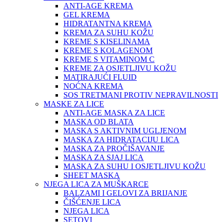
ANTI-AGE KREMA
GEL KREMA
HIDRATANTNA KREMA
KREMA ZA SUHU KOŽU
KREME S KISELINAMA
KREME S KOLAGENOM
KREME S VITAMINOM C
KREME ZA OSJETLJIVU KOŽU
MATIRAJUĆI FLUID
NOĆNA KREMA
SOS TRETMANI PROTIV NEPRAVILNOSTI
MASKE ZA LICE
ANTI-AGE MASKA ZA LICE
MASKA OD BLATA
MASKA S AKTIVNIM UGLJENOM
MASKA ZA HIDRATACIJU LICA
MASKA ZA PROČIŠAVANJE
MASKA ZA SJAJ LICA
MASKA ZA SUHU I OSJETLJIVU KOŽU
SHEET MASKA
NJEGA LICA ZA MUŠKARCE
BALZAMI I GELOVI ZA BRIJANJE
ČIŠĆENJE LICA
NJEGA LICA
SETOVI