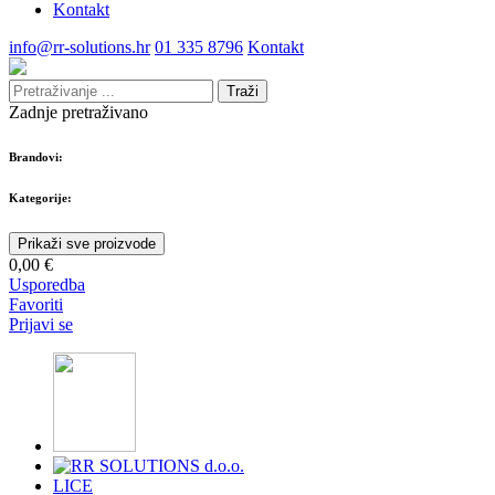
Kontakt
info@rr-solutions.hr
01 335 8796
Kontakt
Traži
Zadnje pretraživano
Brandovi:
Kategorije:
Prikaži sve proizvode
0,00 €
Usporedba
Favoriti
Prijavi se
LICE