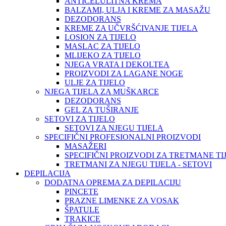
ANTICELULITNA KREMA
BALZAMI, ULJA I KREME ZA MASAŽU
DEZODORANS
KREME ZA UČVRŠĆIVANJE TIJELA
LOSION ZA TIJELO
MASLAC ZA TIJELO
MLIJEKO ZA TIJELO
NJEGA VRATA I DEKOLTEA
PROIZVODI ZA LAGANE NOGE
ULJE ZA TIJELO
NJEGA TIJELA ZA MUŠKARCE
DEZODORANS
GEL ZA TUŠIRANJE
SETOVI ZA TIJELO
SETOVI ZA NJEGU TIJELA
SPECIFIČNI PROFESIONALNI PROIZVODI
MASAŽERI
SPECIFIČNI PROIZVODI ZA TRETMANE TI
TRETMANI ZA NJEGU TIJELA - SETOVI
DEPILACIJA
DODATNA OPREMA ZA DEPILACIJU
PINCETE
PRAZNE LIMENKE ZA VOSAK
ŠPATULE
TRAKICE