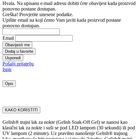
Hvala. Na upisanu e-mail adresu dobiti ćete obavijest kada proizvod
ponovno postane dostupan.
Greška! Provjerite unesene podatke.
Upišite email na koji ćemo Vam javiti kada proizvod postane
ponovno dostupan.
Email
Obavijesti me
Dodaj u favorite
Usporedi
Pošalji prijatelju
Ispis
Opis
KAKO KORISTITI
Gelish® trajni lak za nokte (Gelish Soak-Off Gel) se nanosi kao
klasični lak za nokte i suši se pod LED lampom (30 sekundi) ili pod
UV lampom (2 minute). Uz pravilno nanošenje Gelish® trajnog
laka, manikura će biti postojana i sjajna do 3 tjedna. Gelish® trajni