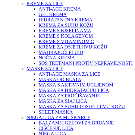
KREME ZA LICE
ANTI-AGE KREMA
GEL KREMA
HIDRATANTNA KREMA
KREMA ZA SUHU KOŽU
KREME S KISELINAMA
KREME S KOLAGENOM
KREME S VITAMINOM C
KREME ZA OSJETLJIVU KOŽU
MATIRAJUĆI FLUID
NOĆNA KREMA
SOS TRETMANI PROTIV NEPRAVILNOSTI
MASKE ZA LICE
ANTI-AGE MASKA ZA LICE
MASKA OD BLATA
MASKA S AKTIVNIM UGLJENOM
MASKA ZA HIDRATACIJU LICA
MASKA ZA PROČIŠAVANJE
MASKA ZA SJAJ LICA
MASKA ZA SUHU I OSJETLJIVU KOŽU
SHEET MASKA
NJEGA LICA ZA MUŠKARCE
BALZAMI I GELOVI ZA BRIJANJE
ČIŠĆENJE LICA
NJEGA LICA