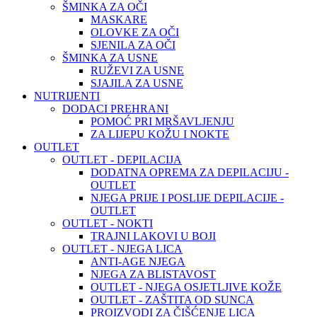
ŠMINKA ZA OČI
MASKARE
OLOVKE ZA OČI
SJENILA ZA OČI
ŠMINKA ZA USNE
RUŽEVI ZA USNE
SJAJILA ZA USNE
NUTRIJENTI
DODACI PREHRANI
POMOĆ PRI MRŠAVLJENJU
ZA LIJEPU KOŽU I NOKTE
OUTLET
OUTLET - DEPILACIJA
DODATNA OPREMA ZA DEPILACIJU -
OUTLET
NJEGA PRIJE I POSLIJE DEPILACIJE -
OUTLET
OUTLET - NOKTI
TRAJNI LAKOVI U BOJI
OUTLET - NJEGA LICA
ANTI-AGE NJEGA
NJEGA ZA BLISTAVOST
OUTLET - NJEGA OSJETLJIVE KOŽE
OUTLET - ZAŠTITA OD SUNCA
PROIZVODI ZA ČIŠĆENJE LICA