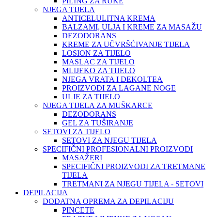
PILING ZA RUKE
NJEGA TIJELA
ANTICELULITNA KREMA
BALZAMI, ULJA I KREME ZA MASAŽU
DEZODORANS
KREME ZA UČVRŠĆIVANJE TIJELA
LOSION ZA TIJELO
MASLAC ZA TIJELO
MLIJEKO ZA TIJELO
NJEGA VRATA I DEKOLTEA
PROIZVODI ZA LAGANE NOGE
ULJE ZA TIJELO
NJEGA TIJELA ZA MUŠKARCE
DEZODORANS
GEL ZA TUŠIRANJE
SETOVI ZA TIJELO
SETOVI ZA NJEGU TIJELA
SPECIFIČNI PROFESIONALNI PROIZVODI
MASAŽERI
SPECIFIČNI PROIZVODI ZA TRETMANE
TIJELA
TRETMANI ZA NJEGU TIJELA - SETOVI
DEPILACIJA
DODATNA OPREMA ZA DEPILACIJU
PINCETE