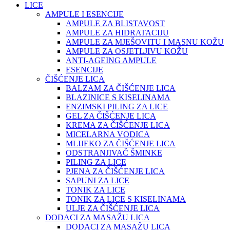
LICE
AMPULE I ESENCIJE
AMPULE ZA BLISTAVOST
AMPULE ZA HIDRATACIJU
AMPULE ZA MJEŠOVITU I MASNU KOŽU
AMPULE ZA OSJETLJIVU KOŽU
ANTI-AGEING AMPULE
ESENCIJE
ČIŠĆENJE LICA
BALZAM ZA ČIŠĆENJE LICA
BLAZINICE S KISELINAMA
ENZIMSKI PILING ZA LICE
GEL ZA ČIŠĆENJE LICA
KREMA ZA ČIŠĆENJE LICA
MICELARNA VODICA
MLIJEKO ZA ČIŠĆENJE LICA
ODSTRANJIVAČ ŠMINKE
PILING ZA LICE
PJENA ZA ČIŠĆENJE LICA
SAPUNI ZA LICE
TONIK ZA LICE
TONIK ZA LICE S KISELINAMA
ULJE ZA ČIŠĆENJE LICA
DODACI ZA MASAŽU LICA
DODACI ZA MASAŽU LICA