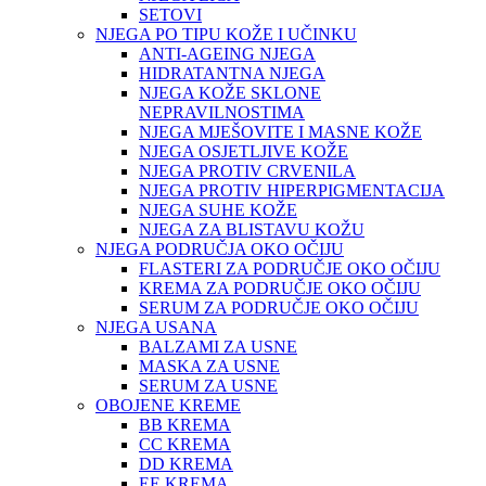
SETOVI
NJEGA PO TIPU KOŽE I UČINKU
ANTI-AGEING NJEGA
HIDRATANTNA NJEGA
NJEGA KOŽE SKLONE
NEPRAVILNOSTIMA
NJEGA MJEŠOVITE I MASNE KOŽE
NJEGA OSJETLJIVE KOŽE
NJEGA PROTIV CRVENILA
NJEGA PROTIV HIPERPIGMENTACIJA
NJEGA SUHE KOŽE
NJEGA ZA BLISTAVU KOŽU
NJEGA PODRUČJA OKO OČIJU
FLASTERI ZA PODRUČJE OKO OČIJU
KREMA ZA PODRUČJE OKO OČIJU
SERUM ZA PODRUČJE OKO OČIJU
NJEGA USANA
BALZAMI ZA USNE
MASKA ZA USNE
SERUM ZA USNE
OBOJENE KREME
BB KREMA
CC KREMA
DD KREMA
EE KREMA