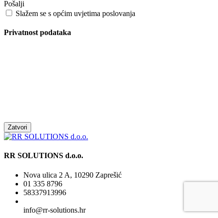
Pošalji
Slažem se s općim uvjetima poslovanja
Privatnost podataka
Zatvori
RR SOLUTIONS d.o.o.
Nova ulica 2 A, 10290 Zaprešić
01 335 8796
58337913996
info@rr-solutions.hr