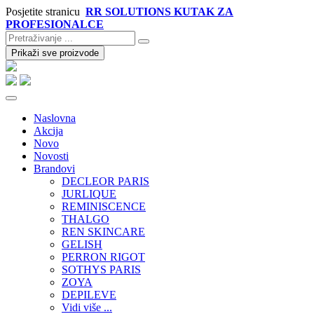
Posjetite stranicu
RR SOLUTIONS KUTAK ZA
PROFESIONALCE
Prikaži sve proizvode
Naslovna
Akcija
Novo
Novosti
Brandovi
DECLEOR PARIS
JURLIQUE
REMINISCENCE
THALGO
REN SKINCARE
GELISH
PERRON RIGOT
SOTHYS PARIS
ZOYA
DEPILEVE
Vidi više ...