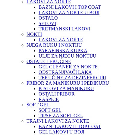
LAKOVI ZA NOKTE
BAZNI LAKOVI I TOP COAT
LAKOVI ZA NOKTE U BOJI
OSTALO
SETOVI
TRETMANSKI LAKOVI
NOKTI
LAKOVI ZA NOKTE
NJEGA RUKU I NOKTIJU
PARAFINSKA KUPKA
ULJE ZA NJEGU NOKTIJU
OSTALE TEKUĆINE
GEL CLEANER ZA NOKTE
ODSTRANJIVAČI LAKA
TEKUĆINE ZA DEZINFEKCIJU
PRIBOR ZA MANIKURU I PEDIKURU
KISTOVI ZA MANIKURU
OSTALI PRIBOR
RAŠPICE
SOFT GEL
SOFT GEL
TIPSE ZA SOFT GEL
TRAJNI LAKOVI ZA NOKTE
BAZNI LAKOVI I TOP COAT
GEL LAKOVI U BOJI