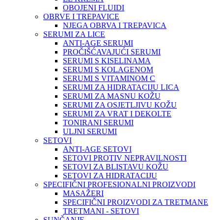
OBOJENI FLUIDI
OBRVE I TREPAVICE
NJEGA OBRVA I TREPAVICA
SERUMI ZA LICE
ANTI-AGE SERUMI
PROČIŠĆAVAJUĆI SERUMI
SERUMI S KISELINAMA
SERUMI S KOLAGENOM
SERUMI S VITAMINOM C
SERUMI ZA HIDRATACIJU LICA
SERUMI ZA MASNU KOŽU
SERUMI ZA OSJETLJIVU KOŽU
SERUMI ZA VRAT I DEKOLTE
TONIRANI SERUMI
ULJNI SERUMI
SETOVI
ANTI-AGE SETOVI
SETOVI PROTIV NEPRAVILNOSTI
SETOVI ZA BLISTAVU KOŽU
SETOVI ZA HIDRATACIJU
SPECIFIČNI PROFESIONALNI PROIZVODI
MASAŽERI
SPECIFIČNI PROIZVODI ZA TRETMANE
TRETMANI - SETOVI
SUNČANJE