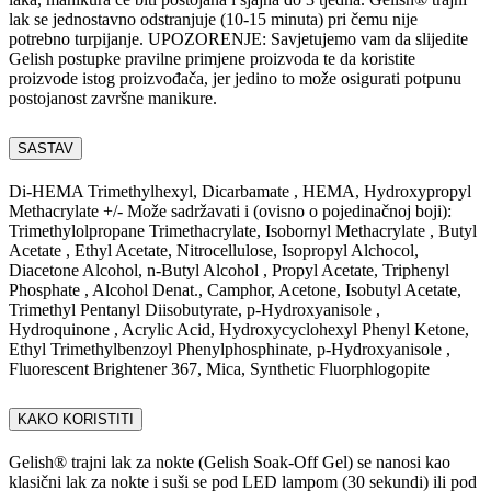
lak se jednostavno odstranjuje (10-15 minuta) pri čemu nije
potrebno turpijanje. UPOZORENJE: Savjetujemo vam da slijedite
Gelish postupke pravilne primjene proizvoda te da koristite
proizvode istog proizvođača, jer jedino to može osigurati potpunu
postojanost završne manikure.
SASTAV
Di-HEMA Trimethylhexyl, Dicarbamate , HEMA, Hydroxypropyl
Methacrylate +/- Može sadržavati i (ovisno o pojedinačnoj boji):
Trimethylolpropane Trimethacrylate, Isobornyl Methacrylate , Butyl
Acetate , Ethyl Acetate, Nitrocellulose, Isopropyl Alchocol,
Diacetone Alcohol, n-Butyl Alcohol , Propyl Acetate, Triphenyl
Phosphate , Alcohol Denat., Camphor, Acetone, Isobutyl Acetate,
Trimethyl Pentanyl Diisobutyrate, p-Hydroxyanisole ,
Hydroquinone , Acrylic Acid, Hydroxycyclohexyl Phenyl Ketone,
Ethyl Trimethylbenzoyl Phenylphosphinate, p-Hydroxyanisole ,
Fluorescent Brightener 367, Mica, Synthetic Fluorphlogopite
KAKO KORISTITI
Gelish® trajni lak za nokte (Gelish Soak-Off Gel) se nanosi kao
klasični lak za nokte i suši se pod LED lampom (30 sekundi) ili pod