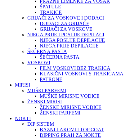
PRAZNE LIMENKE ZA VOSAK
ŠPATULE
TRAKICE
GRIJAČI ZA VOSKOVE I DODACI
DODACI ZA GRIJAČE
GRIJAČI ZA VOSKOVE
NJEGA PRIJE I POSLIJE DEPILACI
NJEGA POSLIJE DEPILACIJE
NJEGA PRIJE DEPILACIJE
ŠEĆERNA PASTA
ŠEĆERNA PASTA
VOSKOVI
FILM VOSKOVI BEZ TRAKICA
KLASIČNI VOSKOVI S TRAKICAMA
PATRONE
MIRISI
MUŠKI PARFEMI
MUŠKE MIRISNE VODICE
ŽENSKI MIRISI
ŽENSKE MIRISNE VODICE
ŽENSKI PARFEMI
NOKTI
DIP SISTEM
BAZNI LAKOVI I TOP COAT
DIPPING PRAH ZA NOKTE