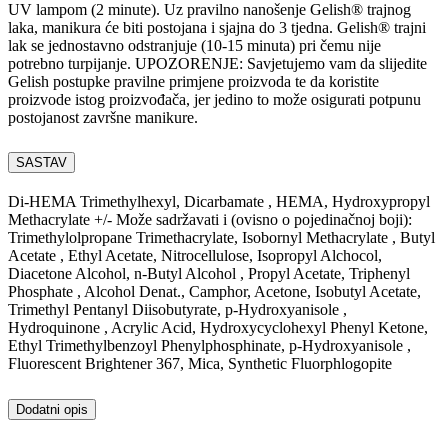
UV lampom (2 minute). Uz pravilno nanošenje Gelish® trajnog
laka, manikura će biti postojana i sjajna do 3 tjedna. Gelish® trajni
lak se jednostavno odstranjuje (10-15 minuta) pri čemu nije
potrebno turpijanje. UPOZORENJE: Savjetujemo vam da slijedite
Gelish postupke pravilne primjene proizvoda te da koristite
proizvode istog proizvođača, jer jedino to može osigurati potpunu
postojanost završne manikure.
SASTAV
Di-HEMA Trimethylhexyl, Dicarbamate , HEMA, Hydroxypropyl
Methacrylate +/- Može sadržavati i (ovisno o pojedinačnoj boji):
Trimethylolpropane Trimethacrylate, Isobornyl Methacrylate , Butyl
Acetate , Ethyl Acetate, Nitrocellulose, Isopropyl Alchocol,
Diacetone Alcohol, n-Butyl Alcohol , Propyl Acetate, Triphenyl
Phosphate , Alcohol Denat., Camphor, Acetone, Isobutyl Acetate,
Trimethyl Pentanyl Diisobutyrate, p-Hydroxyanisole ,
Hydroquinone , Acrylic Acid, Hydroxycyclohexyl Phenyl Ketone,
Ethyl Trimethylbenzoyl Phenylphosphinate, p-Hydroxyanisole ,
Fluorescent Brightener 367, Mica, Synthetic Fluorphlogopite
Dodatni opis