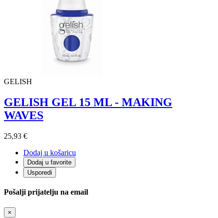
GELISH
GELISH GEL 15 ML - MAKING
WAVES
25,93 €
Dodaj u košaricu
Dodaj u favorite
Usporedi
Pošalji prijatelju na email
×