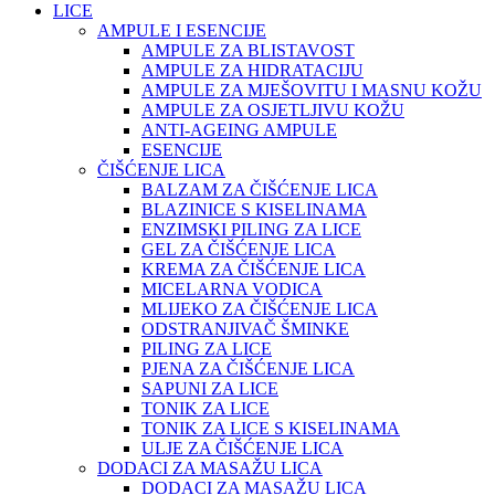
LICE
AMPULE I ESENCIJE
AMPULE ZA BLISTAVOST
AMPULE ZA HIDRATACIJU
AMPULE ZA MJEŠOVITU I MASNU KOŽU
AMPULE ZA OSJETLJIVU KOŽU
ANTI-AGEING AMPULE
ESENCIJE
ČIŠĆENJE LICA
BALZAM ZA ČIŠĆENJE LICA
BLAZINICE S KISELINAMA
ENZIMSKI PILING ZA LICE
GEL ZA ČIŠĆENJE LICA
KREMA ZA ČIŠĆENJE LICA
MICELARNA VODICA
MLIJEKO ZA ČIŠĆENJE LICA
ODSTRANJIVAČ ŠMINKE
PILING ZA LICE
PJENA ZA ČIŠĆENJE LICA
SAPUNI ZA LICE
TONIK ZA LICE
TONIK ZA LICE S KISELINAMA
ULJE ZA ČIŠĆENJE LICA
DODACI ZA MASAŽU LICA
DODACI ZA MASAŽU LICA