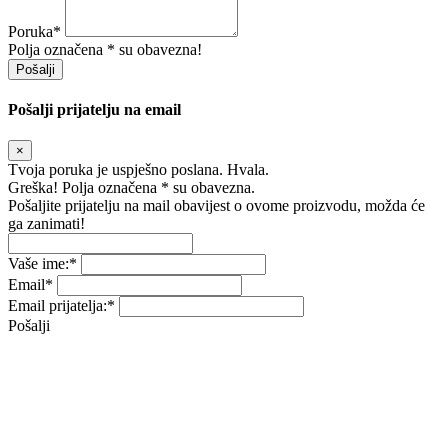
Poruka
*
Polja označena * su obavezna!
Pošalji
Pošalji prijatelju na email
×
Tvoja poruka je uspješno poslana. Hvala.
Greška! Polja označena * su obavezna.
Pošaljite prijatelju na mail obavijest o ovome proizvodu, možda će
ga zanimati!
Vaše ime:
*
Email
*
Email prijatelja:
*
Pošalji