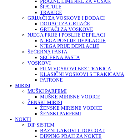
PRAZNE LIMENKE ZA VOSAK
ŠPATULE
TRAKICE
GRIJAČI ZA VOSKOVE I DODACI
DODACI ZA GRIJAČE
GRIJAČI ZA VOSKOVE
NJEGA PRIJE I POSLIJE DEPILACI
NJEGA POSLIJE DEPILACIJE
NJEGA PRIJE DEPILACIJE
ŠEĆERNA PASTA
ŠEĆERNA PASTA
VOSKOVI
FILM VOSKOVI BEZ TRAKICA
KLASIČNI VOSKOVI S TRAKICAMA
PATRONE
MIRISI
MUŠKI PARFEMI
MUŠKE MIRISNE VODICE
ŽENSKI MIRISI
ŽENSKE MIRISNE VODICE
ŽENSKI PARFEMI
NOKTI
DIP SISTEM
BAZNI LAKOVI I TOP COAT
DIPPING PRAH ZA NOKTE