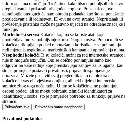
informacijama o uređaju. To činimo kako bismo poboljšali iskustvo
pregledavanja i prikazali prilagođene oglase. Pristanak na ove
tehnologije omogućit će nam obradu podataka kao što su ponašanje
pregledavanja ili jedinstveni ID-ovi na ovoj stranici. Nepristanak ili
povlačenje pristanka može negativno utjecati na određene značajke i
funkcije.
Marketinški servisi
Kolačići kojima se koriste alati koje
upotrebljavamo za poboljšanje korisničkog iskustva. Pomoću tih se
kolačića prikupljaju podaci o ponašanju korisnika te se pohranjuju
radi mjerenja uspješnosti marketinških kampanja i upravljanja njima.
Neophodni kolačići
Ti su kolačići nužni za rad internetske stranice i
nije ih moguće isključiti. Oni se obično pohranjuju samo kao
odgovor na vaše radnje koje predstavljaju zahtjev za uslugama, kao
što su promjene postavki privatnosti, prijava ili ispunjavanje
obrazaca. Možete postaviti svoj preglednik tako da blokira te
kolačiće ili vas obavještava o njima, ali neki dijelovi internetske
stranice zbog toga neće raditi. U tim se kolačićima ne pohranjuju
osobni podaci, ali se mogu pohraniti tehnički identifikatori za
identifikaciju osobe, što je primjerice potrebno za funkciju prijave na
stranicu.
Prihvaćam sve
Prihvaćam samo neophodno
Privatnost podataka