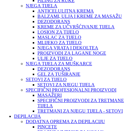
PILING ZA RUKE
NJEGA TIJELA
ANTICELULITNA KREMA
BALZAMI, ULJA I KREME ZA MASAŽU
DEZODORANS
KREME ZA UČVRŠĆIVANJE TIJELA
LOSION ZA TIJELO
MASLAC ZA TIJELO
MLIJEKO ZA TIJELO
NJEGA VRATA I DEKOLTEA
PROIZVODI ZA LAGANE NOGE
ULJE ZA TIJELO
NJEGA TIJELA ZA MUŠKARCE
DEZODORANS
GEL ZA TUŠIRANJE
SETOVI ZA TIJELO
SETOVI ZA NJEGU TIJELA
SPECIFIČNI PROFESIONALNI PROIZVODI
MASAŽERI
SPECIFIČNI PROIZVODI ZA TRETMANE
TIJELA
TRETMANI ZA NJEGU TIJELA - SETOVI
DEPILACIJA
DODATNA OPREMA ZA DEPILACIJU
PINCETE