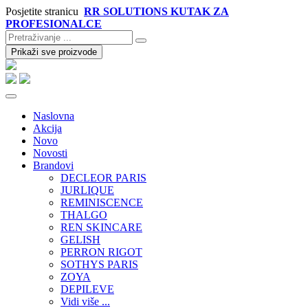
Posjetite stranicu
RR SOLUTIONS KUTAK ZA
PROFESIONALCE
Prikaži sve proizvode
Naslovna
Akcija
Novo
Novosti
Brandovi
DECLEOR PARIS
JURLIQUE
REMINISCENCE
THALGO
REN SKINCARE
GELISH
PERRON RIGOT
SOTHYS PARIS
ZOYA
DEPILEVE
Vidi više ...