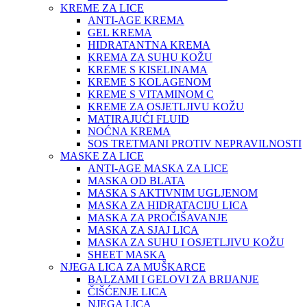
KREME ZA LICE
ANTI-AGE KREMA
GEL KREMA
HIDRATANTNA KREMA
KREMA ZA SUHU KOŽU
KREME S KISELINAMA
KREME S KOLAGENOM
KREME S VITAMINOM C
KREME ZA OSJETLJIVU KOŽU
MATIRAJUĆI FLUID
NOĆNA KREMA
SOS TRETMANI PROTIV NEPRAVILNOSTI
MASKE ZA LICE
ANTI-AGE MASKA ZA LICE
MASKA OD BLATA
MASKA S AKTIVNIM UGLJENOM
MASKA ZA HIDRATACIJU LICA
MASKA ZA PROČIŠAVANJE
MASKA ZA SJAJ LICA
MASKA ZA SUHU I OSJETLJIVU KOŽU
SHEET MASKA
NJEGA LICA ZA MUŠKARCE
BALZAMI I GELOVI ZA BRIJANJE
ČIŠĆENJE LICA
NJEGA LICA