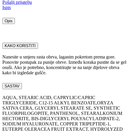
Pošalji prijatelju
Ispis
Opis
KAKO KORISTITI
Nanesite u smjeru rasta obrva, laganim pokretom prema gore.
Ponovite postupak za punije obrve. Između koraka pustite da se gel
osuši. Ako je potrebno, koncentrirajte se na tanje dijelove obrva
kako bi izgledale gušće.
SASTAV
AQUA, STEARIC ACID, CAPRYLIC/CAPRIC
TRIGLYCERIDE, C12-15 ALKYL BENZOATE,ORYZA
SATIVA CERA, GLYCERYL STEARATE SE, SYNTHETIC
FLUORPHLOGOPITE, PANTHENOL, STEARALKONIUM
HECTORITE, BIS-DIGLYCERYL POLYACYLADIPATE-2,
SODIUM HYALURONATE, COPPER TRIPEPTIDE-1,
EUTERPE OLERACEA FRUIT EXTRACT, HYDROLYZED