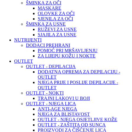
ŠMINKA ZA OČI
MASKARE
OLOVKE ZA OČI
SJENILA ZA OČI
ŠMINKA ZA USNE
RUŽEVI ZA USNE
SJAJILA ZA USNE
NUTRIJENTI
DODACI PREHRANI
POMOĆ PRI MRŠAVLJENJU
ZA LIJEPU KOŽU I NOKTE
OUTLET
OUTLET - DEPILACIJA
DODATNA OPREMA ZA DEPILACIJU -
OUTLET
NJEGA PRIJE I POSLIJE DEPILACIJE -
OUTLET
OUTLET - NOKTI
TRAJNI LAKOVI U BOJI
OUTLET - NJEGA LICA
ANTI-AGE NJEGA
NJEGA ZA BLISTAVOST
OUTLET - NJEGA OSJETLJIVE KOŽE
OUTLET - ZAŠTITA OD SUNCA
PROIZVODI ZA ČIŠĆENJE LICA