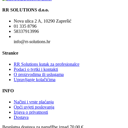
RR SOLUTIONS d.o.o.
Nova ulica 2 A, 10290 Zaprešić
01 335 8796
58337913996
info@rr-solutions.hr
Stranice
RR Solutions kutak za profesionalce
Podaci o tvrtki i kontakti
O proizvodima ili uslugama
Upravljanje kolačićima
INFO
Načini i vrste plaćanja
Opći uvjeti poslovanja
Izjava o privatnosti
Dostava
Besplatna dostava
za narudžbe iznad 70,00 €