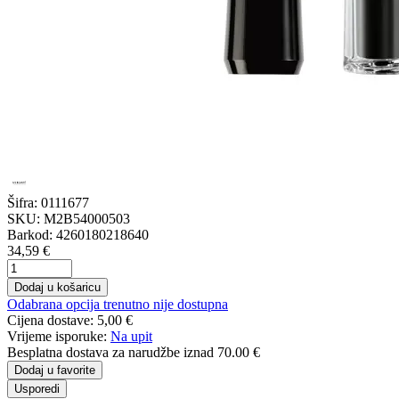
Šifra:
0111677
SKU:
M2B54000503
Barkod:
4260180218640
34,59 €
Dodaj u košaricu
Odabrana opcija trenutno nije dostupna
Cijena dostave:
5,00 €
Vrijeme isporuke:
Na upit
Besplatna dostava
za narudžbe iznad 70.00 €
Dodaj u favorite
Usporedi