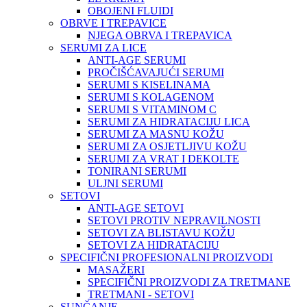
OBOJENI FLUIDI
OBRVE I TREPAVICE
NJEGA OBRVA I TREPAVICA
SERUMI ZA LICE
ANTI-AGE SERUMI
PROČIŠĆAVAJUĆI SERUMI
SERUMI S KISELINAMA
SERUMI S KOLAGENOM
SERUMI S VITAMINOM C
SERUMI ZA HIDRATACIJU LICA
SERUMI ZA MASNU KOŽU
SERUMI ZA OSJETLJIVU KOŽU
SERUMI ZA VRAT I DEKOLTE
TONIRANI SERUMI
ULJNI SERUMI
SETOVI
ANTI-AGE SETOVI
SETOVI PROTIV NEPRAVILNOSTI
SETOVI ZA BLISTAVU KOŽU
SETOVI ZA HIDRATACIJU
SPECIFIČNI PROFESIONALNI PROIZVODI
MASAŽERI
SPECIFIČNI PROIZVODI ZA TRETMANE
TRETMANI - SETOVI
SUNČANJE