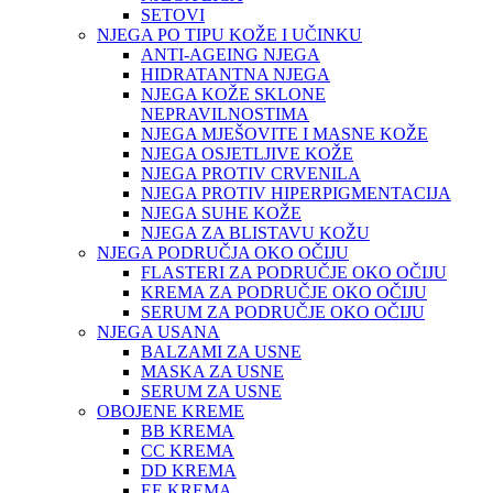
SETOVI
NJEGA PO TIPU KOŽE I UČINKU
ANTI-AGEING NJEGA
HIDRATANTNA NJEGA
NJEGA KOŽE SKLONE
NEPRAVILNOSTIMA
NJEGA MJEŠOVITE I MASNE KOŽE
NJEGA OSJETLJIVE KOŽE
NJEGA PROTIV CRVENILA
NJEGA PROTIV HIPERPIGMENTACIJA
NJEGA SUHE KOŽE
NJEGA ZA BLISTAVU KOŽU
NJEGA PODRUČJA OKO OČIJU
FLASTERI ZA PODRUČJE OKO OČIJU
KREMA ZA PODRUČJE OKO OČIJU
SERUM ZA PODRUČJE OKO OČIJU
NJEGA USANA
BALZAMI ZA USNE
MASKA ZA USNE
SERUM ZA USNE
OBOJENE KREME
BB KREMA
CC KREMA
DD KREMA
EE KREMA