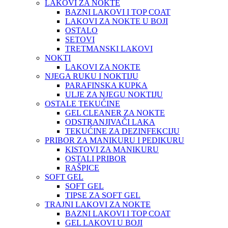
LAKOVI ZA NOKTE
BAZNI LAKOVI I TOP COAT
LAKOVI ZA NOKTE U BOJI
OSTALO
SETOVI
TRETMANSKI LAKOVI
NOKTI
LAKOVI ZA NOKTE
NJEGA RUKU I NOKTIJU
PARAFINSKA KUPKA
ULJE ZA NJEGU NOKTIJU
OSTALE TEKUĆINE
GEL CLEANER ZA NOKTE
ODSTRANJIVAČI LAKA
TEKUĆINE ZA DEZINFEKCIJU
PRIBOR ZA MANIKURU I PEDIKURU
KISTOVI ZA MANIKURU
OSTALI PRIBOR
RAŠPICE
SOFT GEL
SOFT GEL
TIPSE ZA SOFT GEL
TRAJNI LAKOVI ZA NOKTE
BAZNI LAKOVI I TOP COAT
GEL LAKOVI U BOJI