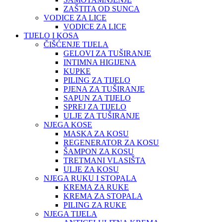
ZAŠTITA OD SUNCA
VODICE ZA LICE
VODICE ZA LICE
TIJELO I KOSA
ČIŠĆENJE TIJELA
GELOVI ZA TUŠIRANJE
INTIMNA HIGIJENA
KUPKE
PILING ZA TIJELO
PJENA ZA TUŠIRANJE
SAPUN ZA TIJELO
SPREJ ZA TIJELO
ULJE ZA TUŠIRANJE
NJEGA KOSE
MASKA ZA KOSU
REGENERATOR ZA KOSU
ŠAMPON ZA KOSU
TRETMANI VLASIŠTA
ULJE ZA KOSU
NJEGA RUKU I STOPALA
KREMA ZA RUKE
KREMA ZA STOPALA
PILING ZA RUKE
NJEGA TIJELA