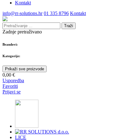
Kontakt
info@rr-solutions.hr
01 335 8796
Kontakt
Traži
Zadnje pretraživano
Brandovi:
Kategorije:
Prikaži sve proizvode
0,00 €
Usporedba
Favoriti
Prijavi se
LICE