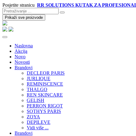
Posjetite stranicu
RR SOLUTIONS KUTAK ZA PROFESIONA
Prikaži sve proizvode
Naslovna
Akcija
Novo
Novosti
Brandovi
DECLEOR PARIS
JURLIQUE
REMINISCENCE
THALGO
REN SKINCARE
GELISH
PERRON RIGOT
SOTHYS PARIS
ZOYA
DEPILEVE
Vidi više ...
Brandovi