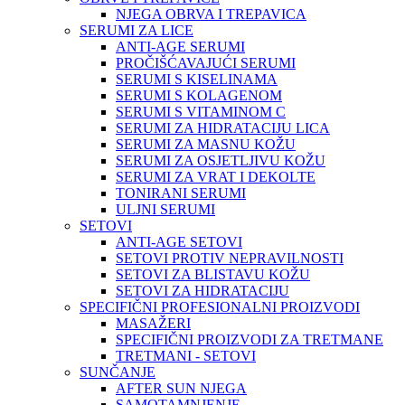
NJEGA OBRVA I TREPAVICA
SERUMI ZA LICE
ANTI-AGE SERUMI
PROČIŠĆAVAJUĆI SERUMI
SERUMI S KISELINAMA
SERUMI S KOLAGENOM
SERUMI S VITAMINOM C
SERUMI ZA HIDRATACIJU LICA
SERUMI ZA MASNU KOŽU
SERUMI ZA OSJETLJIVU KOŽU
SERUMI ZA VRAT I DEKOLTE
TONIRANI SERUMI
ULJNI SERUMI
SETOVI
ANTI-AGE SETOVI
SETOVI PROTIV NEPRAVILNOSTI
SETOVI ZA BLISTAVU KOŽU
SETOVI ZA HIDRATACIJU
SPECIFIČNI PROFESIONALNI PROIZVODI
MASAŽERI
SPECIFIČNI PROIZVODI ZA TRETMANE
TRETMANI - SETOVI
SUNČANJE
AFTER SUN NJEGA
SAMOTAMNJENJE