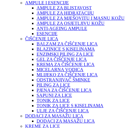
AMPULE I ESENCIJE
AMPULE ZA BLISTAVOST
AMPULE ZA HIDRATACIJU
AMPULE ZA MJEŠOVITU I MASNU KOŽU
AMPULE ZA OSJETLJIVU KOŽU
ANTI-AGEING AMPULE
ESENCIJE
ČIŠĆENJE LICA
BALZAM ZA ČIŠĆENJE LICA
BLAZINICE S KISELINAMA
ENZIMSKI PILING ZA LICE
GEL ZA ČIŠĆENJE LICA
KREMA ZA ČIŠĆENJE LICA
MICELARNA VODICA
MLIJEKO ZA ČIŠĆENJE LICA
ODSTRANJIVAČ ŠMINKE
PILING ZA LICE
PJENA ZA ČIŠĆENJE LICA
SAPUNI ZA LICE
TONIK ZA LICE
TONIK ZA LICE S KISELINAMA
ULJE ZA ČIŠĆENJE LICA
DODACI ZA MASAŽU LICA
DODACI ZA MASAŽU LICA
KREME ZA LICE