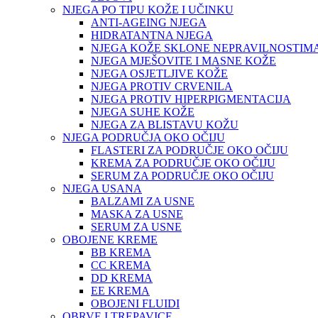
NJEGA PO TIPU KOŽE I UČINKU
ANTI-AGEING NJEGA
HIDRATANTNA NJEGA
NJEGA KOŽE SKLONE NEPRAVILNOSTIM
NJEGA MJEŠOVITE I MASNE KOŽE
NJEGA OSJETLJIVE KOŽE
NJEGA PROTIV CRVENILA
NJEGA PROTIV HIPERPIGMENTACIJA
NJEGA SUHE KOŽE
NJEGA ZA BLISTAVU KOŽU
NJEGA PODRUČJA OKO OČIJU
FLASTERI ZA PODRUČJE OKO OČIJU
KREMA ZA PODRUČJE OKO OČIJU
SERUM ZA PODRUČJE OKO OČIJU
NJEGA USANA
BALZAMI ZA USNE
MASKA ZA USNE
SERUM ZA USNE
OBOJENE KREME
BB KREMA
CC KREMA
DD KREMA
EE KREMA
OBOJENI FLUIDI
OBRVE I TREPAVICE