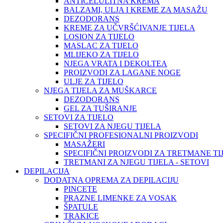
ANTICELULITNA KREMA
BALZAMI, ULJA I KREME ZA MASAŽU
DEZODORANS
KREME ZA UČVRŠĆIVANJE TIJELA
LOSION ZA TIJELO
MASLAC ZA TIJELO
MLIJEKO ZA TIJELO
NJEGA VRATA I DEKOLTEA
PROIZVODI ZA LAGANE NOGE
ULJE ZA TIJELO
NJEGA TIJELA ZA MUŠKARCE
DEZODORANS
GEL ZA TUŠIRANJE
SETOVI ZA TIJELO
SETOVI ZA NJEGU TIJELA
SPECIFIČNI PROFESIONALNI PROIZVODI
MASAŽERI
SPECIFIČNI PROIZVODI ZA TRETMANE TI
TRETMANI ZA NJEGU TIJELA - SETOVI
DEPILACIJA
DODATNA OPREMA ZA DEPILACIJU
PINCETE
PRAZNE LIMENKE ZA VOSAK
ŠPATULE
TRAKICE