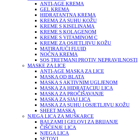
ANTI-AGE KREMA
GEL KREMA
HIDRATANTNA KREMA
KREMA ZA SUHU KOŽU
KREME S KISELINAMA
KREME S KOLAGENOM
KREME S VITAMINOM C
KREME ZA OSJETLJIVU KOŽU
MATIRAJUĆI FLUID
NOĆNA KREMA
SOS TRETMANI PROTIV NEPRAVILNOSTI
MASKE ZA LICE
ANTI-AGE MASKA ZA LICE
MASKA OD BLATA
MASKA S AKTIVNIM UGLJENOM
MASKA ZA HIDRATACIJU LICA
MASKA ZA PROČIŠAVANJE
MASKA ZA SJAJ LICA
MASKA ZA SUHU I OSJETLJIVU KOŽU
SHEET MASKA
NJEGA LICA ZA MUŠKARCE
BALZAMI I GELOVI ZA BRIJANJE
ČIŠĆENJE LICA
NJEGA LICA
SETOVI