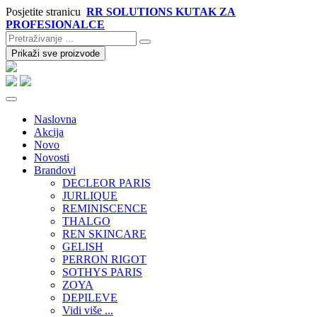
Posjetite stranicu
RR SOLUTIONS KUTAK ZA
PROFESIONALCE
Prikaži sve proizvode
Naslovna
Akcija
Novo
Novosti
Brandovi
DECLEOR PARIS
JURLIQUE
REMINISCENCE
THALGO
REN SKINCARE
GELISH
PERRON RIGOT
SOTHYS PARIS
ZOYA
DEPILEVE
Vidi više ...