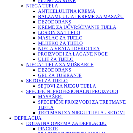
PILING ZA RUKE
NJEGA TIJELA
ANTICELULITNA KREMA
BALZAMI, ULJA I KREME ZA MASAŽU
DEZODORANS
KREME ZA UČVRŠĆIVANJE TIJELA
LOSION ZA TIJELO
MASLAC ZA TIJELO
MLIJEKO ZA TIJELO
NJEGA VRATA I DEKOLTEA
PROIZVODI ZA LAGANE NOGE
ULJE ZA TIJELO
NJEGA TIJELA ZA MUŠKARCE
DEZODORANS
GEL ZA TUŠIRANJE
SETOVI ZA TIJELO
SETOVI ZA NJEGU TIJELA
SPECIFIČNI PROFESIONALNI PROIZVODI
MASAŽERI
SPECIFIČNI PROIZVODI ZA TRETMANE
TIJELA
TRETMANI ZA NJEGU TIJELA - SETOVI
DEPILACIJA
DODATNA OPREMA ZA DEPILACIJU
PINCETE