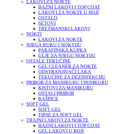
LAKOVI ZA NOKTE
BAZNI LAKOVI I TOP COAT
LAKOVI ZA NOKTE U BOJI
OSTALO
SETOVI
TRETMANSKI LAKOVI
NOKTI
LAKOVI ZA NOKTE
NJEGA RUKU I NOKTIJU
PARAFINSKA KUPKA
ULJE ZA NJEGU NOKTIJU
OSTALE TEKUĆINE
GEL CLEANER ZA NOKTE
ODSTRANJIVAČI LAKA
TEKUĆINE ZA DEZINFEKCIJU
PRIBOR ZA MANIKURU I PEDIKURU
KISTOVI ZA MANIKURU
OSTALI PRIBOR
RAŠPICE
SOFT GEL
SOFT GEL
TIPSE ZA SOFT GEL
TRAJNI LAKOVI ZA NOKTE
BAZNI LAKOVI I TOP COAT
GEL LAKOVI U BOJI