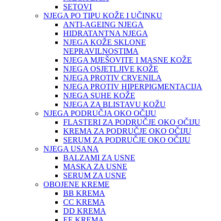
SETOVI
NJEGA PO TIPU KOŽE I UČINKU
ANTI-AGEING NJEGA
HIDRATANTNA NJEGA
NJEGA KOŽE SKLONE
NEPRAVILNOSTIMA
NJEGA MJEŠOVITE I MASNE KOŽE
NJEGA OSJETLJIVE KOŽE
NJEGA PROTIV CRVENILA
NJEGA PROTIV HIPERPIGMENTACIJA
NJEGA SUHE KOŽE
NJEGA ZA BLISTAVU KOŽU
NJEGA PODRUČJA OKO OČIJU
FLASTERI ZA PODRUČJE OKO OČIJU
KREMA ZA PODRUČJE OKO OČIJU
SERUM ZA PODRUČJE OKO OČIJU
NJEGA USANA
BALZAMI ZA USNE
MASKA ZA USNE
SERUM ZA USNE
OBOJENE KREME
BB KREMA
CC KREMA
DD KREMA
EE KREMA