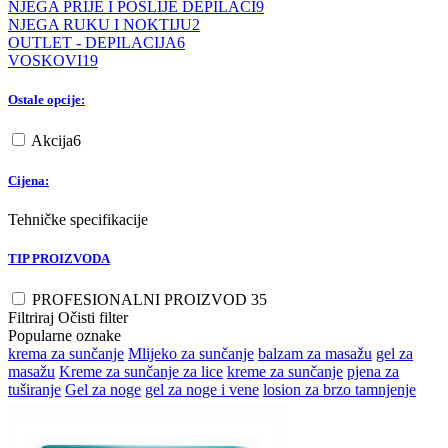
NJEGA PRIJE I POSLIJE DEPILACI
9
NJEGA RUKU I NOKTIJU
2
OUTLET - DEPILACIJA
6
VOSKOVI
19
Ostale opcije:
Akcija
6
Cijena:
Tehničke specifikacije
TIP PROIZVODA
PROFESIONALNI PROIZVOD
35
Filtriraj
Očisti filter
Popularne oznake
krema za sunčanje
Mlijeko za sunčanje
balzam za masažu
gel za
masažu
Kreme za sunčanje za lice
kreme za sunčanje
pjena za
tuširanje
Gel za noge
gel za noge i vene
losion za brzo tamnjenje