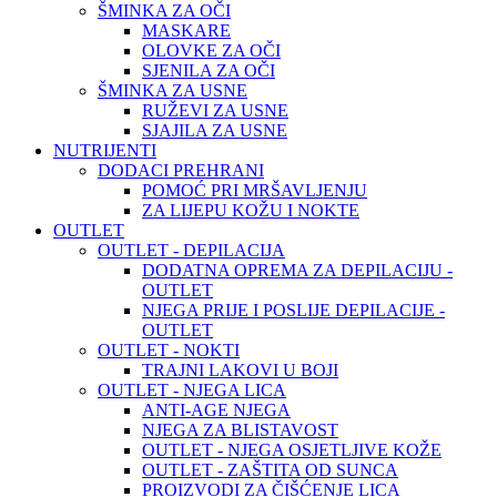
ŠMINKA ZA OČI
MASKARE
OLOVKE ZA OČI
SJENILA ZA OČI
ŠMINKA ZA USNE
RUŽEVI ZA USNE
SJAJILA ZA USNE
NUTRIJENTI
DODACI PREHRANI
POMOĆ PRI MRŠAVLJENJU
ZA LIJEPU KOŽU I NOKTE
OUTLET
OUTLET - DEPILACIJA
DODATNA OPREMA ZA DEPILACIJU -
OUTLET
NJEGA PRIJE I POSLIJE DEPILACIJE -
OUTLET
OUTLET - NOKTI
TRAJNI LAKOVI U BOJI
OUTLET - NJEGA LICA
ANTI-AGE NJEGA
NJEGA ZA BLISTAVOST
OUTLET - NJEGA OSJETLJIVE KOŽE
OUTLET - ZAŠTITA OD SUNCA
PROIZVODI ZA ČIŠĆENJE LICA