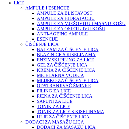
LICE
AMPULE I ESENCIJE
AMPULE ZA BLISTAVOST
AMPULE ZA HIDRATACIJU
AMPULE ZA MJEŠOVITU I MASNU KOŽU
AMPULE ZA OSJETLJIVU KOŽU
ANTI-AGEING AMPULE
ESENCIJE
ČIŠĆENJE LICA
BALZAM ZA ČIŠĆENJE LICA
BLAZINICE S KISELINAMA
ENZIMSKI PILING ZA LICE
GEL ZA ČIŠĆENJE LICA
KREMA ZA ČIŠĆENJE LICA
MICELARNA VODICA
MLIJEKO ZA ČIŠĆENJE LICA
ODSTRANJIVAČ ŠMINKE
PILING ZA LICE
PJENA ZA ČIŠĆENJE LICA
SAPUNI ZA LICE
TONIK ZA LICE
TONIK ZA LICE S KISELINAMA
ULJE ZA ČIŠĆENJE LICA
DODACI ZA MASAŽU LICA
DODACI ZA MASAŽU LICA