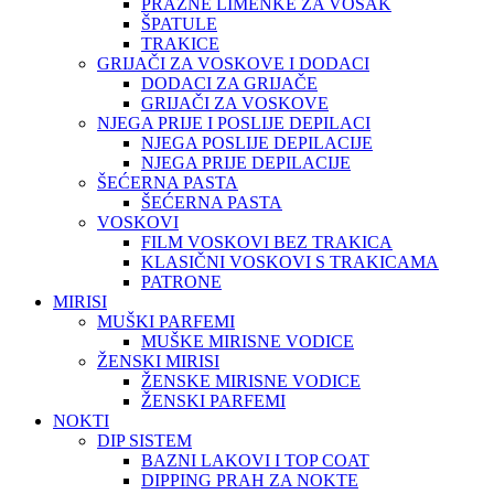
PRAZNE LIMENKE ZA VOSAK
ŠPATULE
TRAKICE
GRIJAČI ZA VOSKOVE I DODACI
DODACI ZA GRIJAČE
GRIJAČI ZA VOSKOVE
NJEGA PRIJE I POSLIJE DEPILACI
NJEGA POSLIJE DEPILACIJE
NJEGA PRIJE DEPILACIJE
ŠEĆERNA PASTA
ŠEĆERNA PASTA
VOSKOVI
FILM VOSKOVI BEZ TRAKICA
KLASIČNI VOSKOVI S TRAKICAMA
PATRONE
MIRISI
MUŠKI PARFEMI
MUŠKE MIRISNE VODICE
ŽENSKI MIRISI
ŽENSKE MIRISNE VODICE
ŽENSKI PARFEMI
NOKTI
DIP SISTEM
BAZNI LAKOVI I TOP COAT
DIPPING PRAH ZA NOKTE