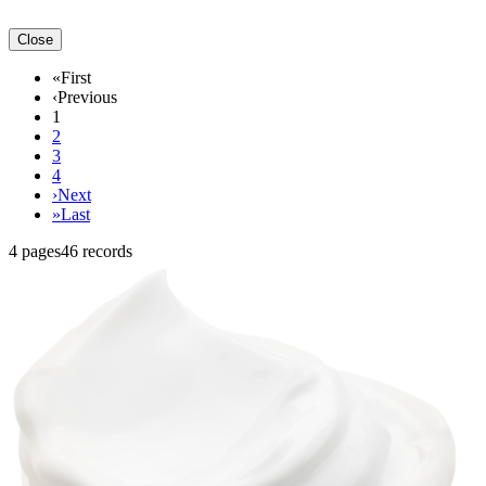
Close
«
First
‹
Previous
1
2
3
4
›
Next
»
Last
4 pages
46 records