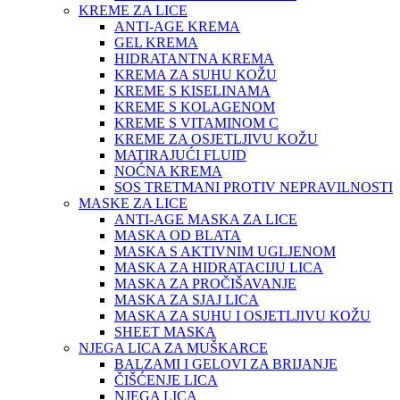
KREME ZA LICE
ANTI-AGE KREMA
GEL KREMA
HIDRATANTNA KREMA
KREMA ZA SUHU KOŽU
KREME S KISELINAMA
KREME S KOLAGENOM
KREME S VITAMINOM C
KREME ZA OSJETLJIVU KOŽU
MATIRAJUĆI FLUID
NOĆNA KREMA
SOS TRETMANI PROTIV NEPRAVILNOSTI
MASKE ZA LICE
ANTI-AGE MASKA ZA LICE
MASKA OD BLATA
MASKA S AKTIVNIM UGLJENOM
MASKA ZA HIDRATACIJU LICA
MASKA ZA PROČIŠAVANJE
MASKA ZA SJAJ LICA
MASKA ZA SUHU I OSJETLJIVU KOŽU
SHEET MASKA
NJEGA LICA ZA MUŠKARCE
BALZAMI I GELOVI ZA BRIJANJE
ČIŠĆENJE LICA
NJEGA LICA