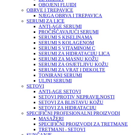
OBOJENI FLUIDI
OBRVE I TREPAVICE
NJEGA OBRVA I TREPAVICA
SERUMI ZA LICE
ANTI-AGE SERUMI
PROČIŠĆAVAJUĆI SERUMI
SERUMI S KISELINAMA
SERUMI S KOLAGENOM
SERUMI S VITAMINOM C
SERUMI ZA HIDRATACIJU LICA
SERUMI ZA MASNU KOŽU
SERUMI ZA OSJETLJIVU KOŽU
SERUMI ZA VRAT I DEKOLTE
TONIRANI SERUMI
ULJNI SERUMI
SETOVI
ANTI-AGE SETOVI
SETOVI PROTIV NEPRAVILNOSTI
SETOVI ZA BLISTAVU KOŽU
SETOVI ZA HIDRATACIJU
SPECIFIČNI PROFESIONALNI PROIZVODI
MASAŽERI
SPECIFIČNI PROIZVODI ZA TRETMANE
TRETMANI - SETOVI
SUNČANJE