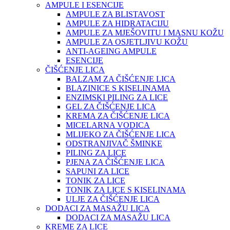
AMPULE I ESENCIJE
AMPULE ZA BLISTAVOST
AMPULE ZA HIDRATACIJU
AMPULE ZA MJEŠOVITU I MASNU KOŽU
AMPULE ZA OSJETLJIVU KOŽU
ANTI-AGEING AMPULE
ESENCIJE
ČIŠĆENJE LICA
BALZAM ZA ČIŠĆENJE LICA
BLAZINICE S KISELINAMA
ENZIMSKI PILING ZA LICE
GEL ZA ČIŠĆENJE LICA
KREMA ZA ČIŠĆENJE LICA
MICELARNA VODICA
MLIJEKO ZA ČIŠĆENJE LICA
ODSTRANJIVAČ ŠMINKE
PILING ZA LICE
PJENA ZA ČIŠĆENJE LICA
SAPUNI ZA LICE
TONIK ZA LICE
TONIK ZA LICE S KISELINAMA
ULJE ZA ČIŠĆENJE LICA
DODACI ZA MASAŽU LICA
DODACI ZA MASAŽU LICA
KREME ZA LICE