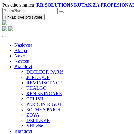
Posjetite stranicu
RR SOLUTIONS KUTAK ZA PROFESIONA
Prikaži sve proizvode
Naslovna
Akcija
Novo
Novosti
Brandovi
DECLEOR PARIS
JURLIQUE
REMINISCENCE
THALGO
REN SKINCARE
GELISH
PERRON RIGOT
SOTHYS PARIS
ZOYA
DEPILEVE
Vidi više ...
Brandovi