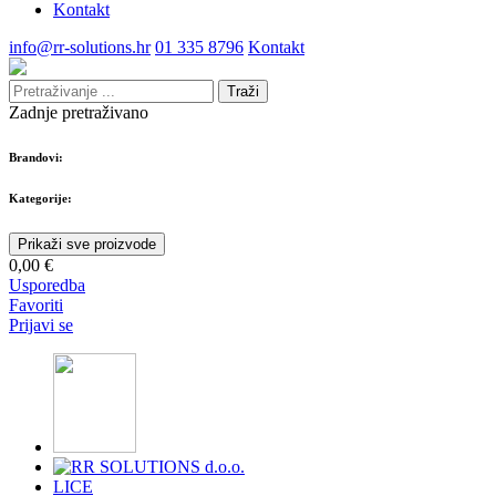
Kontakt
info@rr-solutions.hr
01 335 8796
Kontakt
Traži
Zadnje pretraživano
Brandovi:
Kategorije:
Prikaži sve proizvode
0,00 €
Usporedba
Favoriti
Prijavi se
LICE