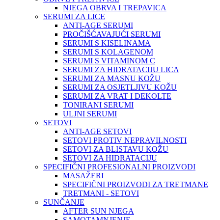
NJEGA OBRVA I TREPAVICA
SERUMI ZA LICE
ANTI-AGE SERUMI
PROČIŠĆAVAJUĆI SERUMI
SERUMI S KISELINAMA
SERUMI S KOLAGENOM
SERUMI S VITAMINOM C
SERUMI ZA HIDRATACIJU LICA
SERUMI ZA MASNU KOŽU
SERUMI ZA OSJETLJIVU KOŽU
SERUMI ZA VRAT I DEKOLTE
TONIRANI SERUMI
ULJNI SERUMI
SETOVI
ANTI-AGE SETOVI
SETOVI PROTIV NEPRAVILNOSTI
SETOVI ZA BLISTAVU KOŽU
SETOVI ZA HIDRATACIJU
SPECIFIČNI PROFESIONALNI PROIZVODI
MASAŽERI
SPECIFIČNI PROIZVODI ZA TRETMANE
TRETMANI - SETOVI
SUNČANJE
AFTER SUN NJEGA
SAMOTAMNJENJE