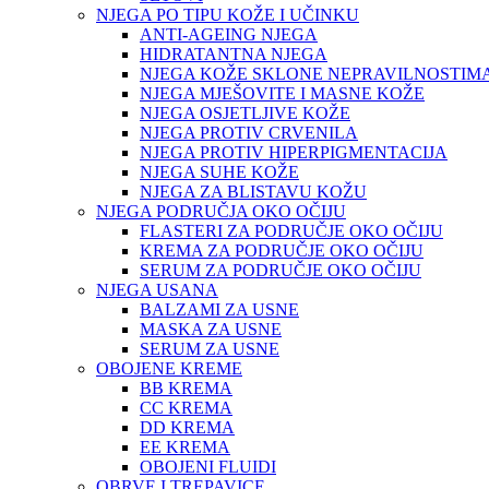
NJEGA PO TIPU KOŽE I UČINKU
ANTI-AGEING NJEGA
HIDRATANTNA NJEGA
NJEGA KOŽE SKLONE NEPRAVILNOSTIM
NJEGA MJEŠOVITE I MASNE KOŽE
NJEGA OSJETLJIVE KOŽE
NJEGA PROTIV CRVENILA
NJEGA PROTIV HIPERPIGMENTACIJA
NJEGA SUHE KOŽE
NJEGA ZA BLISTAVU KOŽU
NJEGA PODRUČJA OKO OČIJU
FLASTERI ZA PODRUČJE OKO OČIJU
KREMA ZA PODRUČJE OKO OČIJU
SERUM ZA PODRUČJE OKO OČIJU
NJEGA USANA
BALZAMI ZA USNE
MASKA ZA USNE
SERUM ZA USNE
OBOJENE KREME
BB KREMA
CC KREMA
DD KREMA
EE KREMA
OBOJENI FLUIDI
OBRVE I TREPAVICE