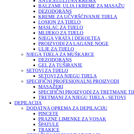
ANTICELULITNA KREMA
BALZAMI, ULJA I KREME ZA MASAŽU
DEZODORANS
KREME ZA UČVRŠĆIVANJE TIJELA
LOSION ZA TIJELO
MASLAC ZA TIJELO
MLIJEKO ZA TIJELO
NJEGA VRATA I DEKOLTEA
PROIZVODI ZA LAGANE NOGE
ULJE ZA TIJELO
NJEGA TIJELA ZA MUŠKARCE
DEZODORANS
GEL ZA TUŠIRANJE
SETOVI ZA TIJELO
SETOVI ZA NJEGU TIJELA
SPECIFIČNI PROFESIONALNI PROIZVODI
MASAŽERI
SPECIFIČNI PROIZVODI ZA TRETMANE TI
TRETMANI ZA NJEGU TIJELA - SETOVI
DEPILACIJA
DODATNA OPREMA ZA DEPILACIJU
PINCETE
PRAZNE LIMENKE ZA VOSAK
ŠPATULE
TRAKICE