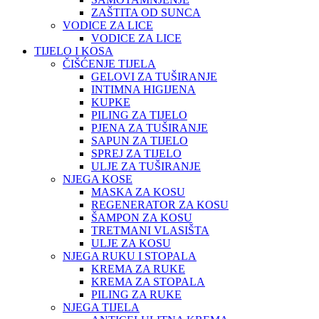
ZAŠTITA OD SUNCA
VODICE ZA LICE
VODICE ZA LICE
TIJELO I KOSA
ČIŠĆENJE TIJELA
GELOVI ZA TUŠIRANJE
INTIMNA HIGIJENA
KUPKE
PILING ZA TIJELO
PJENA ZA TUŠIRANJE
SAPUN ZA TIJELO
SPREJ ZA TIJELO
ULJE ZA TUŠIRANJE
NJEGA KOSE
MASKA ZA KOSU
REGENERATOR ZA KOSU
ŠAMPON ZA KOSU
TRETMANI VLASIŠTA
ULJE ZA KOSU
NJEGA RUKU I STOPALA
KREMA ZA RUKE
KREMA ZA STOPALA
PILING ZA RUKE
NJEGA TIJELA