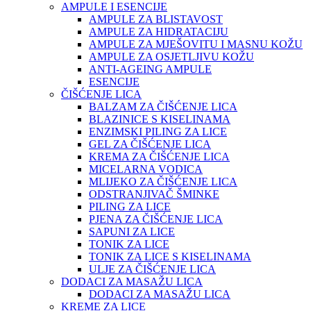
AMPULE I ESENCIJE
AMPULE ZA BLISTAVOST
AMPULE ZA HIDRATACIJU
AMPULE ZA MJEŠOVITU I MASNU KOŽU
AMPULE ZA OSJETLJIVU KOŽU
ANTI-AGEING AMPULE
ESENCIJE
ČIŠĆENJE LICA
BALZAM ZA ČIŠĆENJE LICA
BLAZINICE S KISELINAMA
ENZIMSKI PILING ZA LICE
GEL ZA ČIŠĆENJE LICA
KREMA ZA ČIŠĆENJE LICA
MICELARNA VODICA
MLIJEKO ZA ČIŠĆENJE LICA
ODSTRANJIVAČ ŠMINKE
PILING ZA LICE
PJENA ZA ČIŠĆENJE LICA
SAPUNI ZA LICE
TONIK ZA LICE
TONIK ZA LICE S KISELINAMA
ULJE ZA ČIŠĆENJE LICA
DODACI ZA MASAŽU LICA
DODACI ZA MASAŽU LICA
KREME ZA LICE