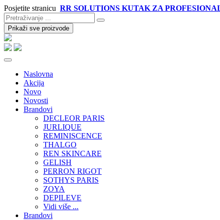
Posjetite stranicu
RR SOLUTIONS KUTAK ZA PROFESIONA
Prikaži sve proizvode
Naslovna
Akcija
Novo
Novosti
Brandovi
DECLEOR PARIS
JURLIQUE
REMINISCENCE
THALGO
REN SKINCARE
GELISH
PERRON RIGOT
SOTHYS PARIS
ZOYA
DEPILEVE
Vidi više ...
Brandovi