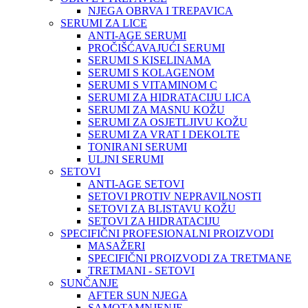
NJEGA OBRVA I TREPAVICA
SERUMI ZA LICE
ANTI-AGE SERUMI
PROČIŠĆAVAJUĆI SERUMI
SERUMI S KISELINAMA
SERUMI S KOLAGENOM
SERUMI S VITAMINOM C
SERUMI ZA HIDRATACIJU LICA
SERUMI ZA MASNU KOŽU
SERUMI ZA OSJETLJIVU KOŽU
SERUMI ZA VRAT I DEKOLTE
TONIRANI SERUMI
ULJNI SERUMI
SETOVI
ANTI-AGE SETOVI
SETOVI PROTIV NEPRAVILNOSTI
SETOVI ZA BLISTAVU KOŽU
SETOVI ZA HIDRATACIJU
SPECIFIČNI PROFESIONALNI PROIZVODI
MASAŽERI
SPECIFIČNI PROIZVODI ZA TRETMANE
TRETMANI - SETOVI
SUNČANJE
AFTER SUN NJEGA
SAMOTAMNJENJE