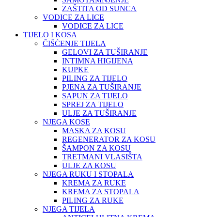
ZAŠTITA OD SUNCA
VODICE ZA LICE
VODICE ZA LICE
TIJELO I KOSA
ČIŠĆENJE TIJELA
GELOVI ZA TUŠIRANJE
INTIMNA HIGIJENA
KUPKE
PILING ZA TIJELO
PJENA ZA TUŠIRANJE
SAPUN ZA TIJELO
SPREJ ZA TIJELO
ULJE ZA TUŠIRANJE
NJEGA KOSE
MASKA ZA KOSU
REGENERATOR ZA KOSU
ŠAMPON ZA KOSU
TRETMANI VLASIŠTA
ULJE ZA KOSU
NJEGA RUKU I STOPALA
KREMA ZA RUKE
KREMA ZA STOPALA
PILING ZA RUKE
NJEGA TIJELA