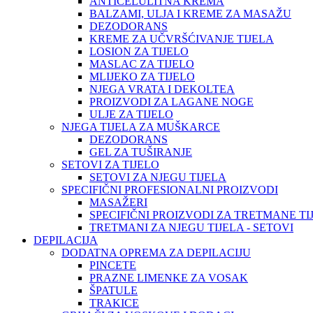
ANTICELULITNA KREMA
BALZAMI, ULJA I KREME ZA MASAŽU
DEZODORANS
KREME ZA UČVRŠĆIVANJE TIJELA
LOSION ZA TIJELO
MASLAC ZA TIJELO
MLIJEKO ZA TIJELO
NJEGA VRATA I DEKOLTEA
PROIZVODI ZA LAGANE NOGE
ULJE ZA TIJELO
NJEGA TIJELA ZA MUŠKARCE
DEZODORANS
GEL ZA TUŠIRANJE
SETOVI ZA TIJELO
SETOVI ZA NJEGU TIJELA
SPECIFIČNI PROFESIONALNI PROIZVODI
MASAŽERI
SPECIFIČNI PROIZVODI ZA TRETMANE TI
TRETMANI ZA NJEGU TIJELA - SETOVI
DEPILACIJA
DODATNA OPREMA ZA DEPILACIJU
PINCETE
PRAZNE LIMENKE ZA VOSAK
ŠPATULE
TRAKICE