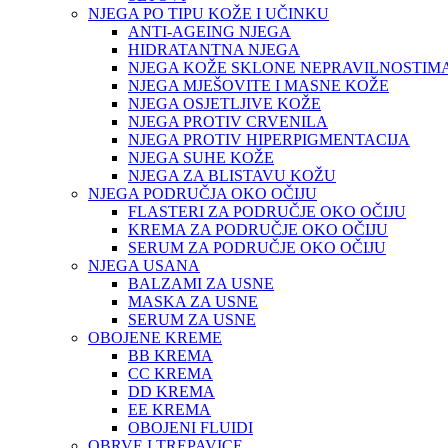
NJEGA PO TIPU KOŽE I UČINKU
ANTI-AGEING NJEGA
HIDRATANTNA NJEGA
NJEGA KOŽE SKLONE NEPRAVILNOSTIM
NJEGA MJEŠOVITE I MASNE KOŽE
NJEGA OSJETLJIVE KOŽE
NJEGA PROTIV CRVENILA
NJEGA PROTIV HIPERPIGMENTACIJA
NJEGA SUHE KOŽE
NJEGA ZA BLISTAVU KOŽU
NJEGA PODRUČJA OKO OČIJU
FLASTERI ZA PODRUČJE OKO OČIJU
KREMA ZA PODRUČJE OKO OČIJU
SERUM ZA PODRUČJE OKO OČIJU
NJEGA USANA
BALZAMI ZA USNE
MASKA ZA USNE
SERUM ZA USNE
OBOJENE KREME
BB KREMA
CC KREMA
DD KREMA
EE KREMA
OBOJENI FLUIDI
OBRVE I TREPAVICE