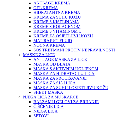
ANTI-AGE KREMA
GEL KREMA
HIDRATANTNA KREMA
KREMA ZA SUHU KOŽU
KREME S KISELINAMA
KREME S KOLAGENOM
KREME S VITAMINOM C
KREME ZA OSJETLJIVU KOŽU
MATIRAJUĆI FLUID
NOĆNA KREMA
SOS TRETMANI PROTIV NEPRAVILNOSTI
MASKE ZA LICE
ANTI-AGE MASKA ZA LICE
MASKA OD BLATA
MASKA S AKTIVNIM UGLJENOM
MASKA ZA HIDRATACIJU LICA
MASKA ZA PROČIŠAVANJE
MASKA ZA SJAJ LICA
MASKA ZA SUHU I OSJETLJIVU KOŽU
SHEET MASKA
NJEGA LICA ZA MUŠKARCE
BALZAMI I GELOVI ZA BRIJANJE
ČIŠĆENJE LICA
NJEGA LICA
SETOVI