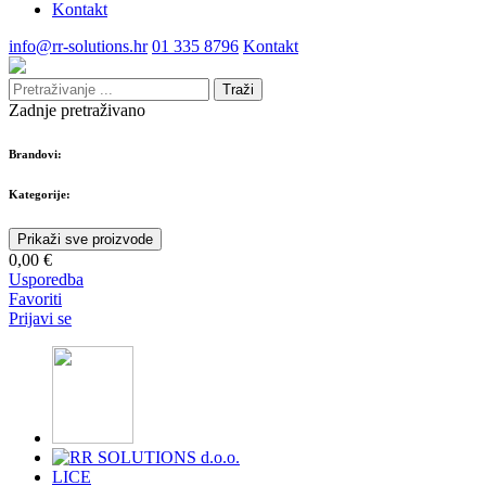
Kontakt
info@rr-solutions.hr
01 335 8796
Kontakt
Traži
Zadnje pretraživano
Brandovi:
Kategorije:
Prikaži sve proizvode
0,00 €
Usporedba
Favoriti
Prijavi se
LICE