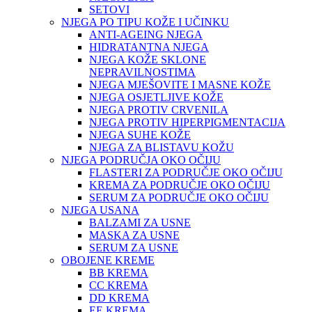
SETOVI
NJEGA PO TIPU KOŽE I UČINKU
ANTI-AGEING NJEGA
HIDRATANTNA NJEGA
NJEGA KOŽE SKLONE
NEPRAVILNOSTIMA
NJEGA MJEŠOVITE I MASNE KOŽE
NJEGA OSJETLJIVE KOŽE
NJEGA PROTIV CRVENILA
NJEGA PROTIV HIPERPIGMENTACIJA
NJEGA SUHE KOŽE
NJEGA ZA BLISTAVU KOŽU
NJEGA PODRUČJA OKO OČIJU
FLASTERI ZA PODRUČJE OKO OČIJU
KREMA ZA PODRUČJE OKO OČIJU
SERUM ZA PODRUČJE OKO OČIJU
NJEGA USANA
BALZAMI ZA USNE
MASKA ZA USNE
SERUM ZA USNE
OBOJENE KREME
BB KREMA
CC KREMA
DD KREMA
EE KREMA