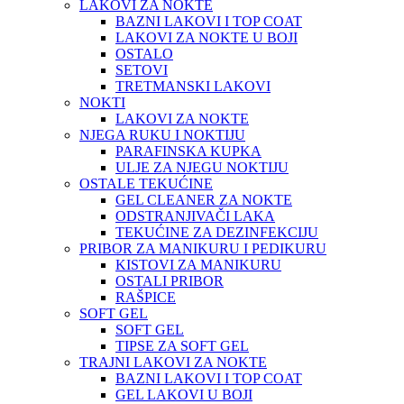
LAKOVI ZA NOKTE
BAZNI LAKOVI I TOP COAT
LAKOVI ZA NOKTE U BOJI
OSTALO
SETOVI
TRETMANSKI LAKOVI
NOKTI
LAKOVI ZA NOKTE
NJEGA RUKU I NOKTIJU
PARAFINSKA KUPKA
ULJE ZA NJEGU NOKTIJU
OSTALE TEKUĆINE
GEL CLEANER ZA NOKTE
ODSTRANJIVAČI LAKA
TEKUĆINE ZA DEZINFEKCIJU
PRIBOR ZA MANIKURU I PEDIKURU
KISTOVI ZA MANIKURU
OSTALI PRIBOR
RAŠPICE
SOFT GEL
SOFT GEL
TIPSE ZA SOFT GEL
TRAJNI LAKOVI ZA NOKTE
BAZNI LAKOVI I TOP COAT
GEL LAKOVI U BOJI