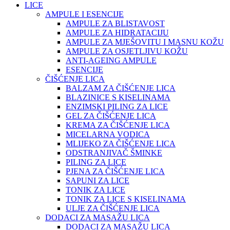
LICE
AMPULE I ESENCIJE
AMPULE ZA BLISTAVOST
AMPULE ZA HIDRATACIJU
AMPULE ZA MJEŠOVITU I MASNU KOŽU
AMPULE ZA OSJETLJIVU KOŽU
ANTI-AGEING AMPULE
ESENCIJE
ČIŠĆENJE LICA
BALZAM ZA ČIŠĆENJE LICA
BLAZINICE S KISELINAMA
ENZIMSKI PILING ZA LICE
GEL ZA ČIŠĆENJE LICA
KREMA ZA ČIŠĆENJE LICA
MICELARNA VODICA
MLIJEKO ZA ČIŠĆENJE LICA
ODSTRANJIVAČ ŠMINKE
PILING ZA LICE
PJENA ZA ČIŠĆENJE LICA
SAPUNI ZA LICE
TONIK ZA LICE
TONIK ZA LICE S KISELINAMA
ULJE ZA ČIŠĆENJE LICA
DODACI ZA MASAŽU LICA
DODACI ZA MASAŽU LICA