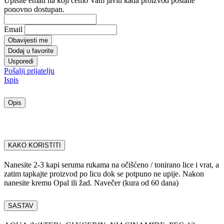
Upišite email na koji ćemo Vam javiti kada proizvod postane
ponovno dostupan.
Email
Obavijesti me
Dodaj u favorite
Usporedi
Pošalji prijatelju
Ispis
Opis
KAKO KORISTITI
Nanesite 2-3 kapi seruma rukama na očišćeno / tonirano lice i vrat, a
zatim tapkajte proizvod po licu dok se potpuno ne upije. Nakon
nanesite kremu Opal ili žad. Navečer (kura od 60 dana)
SASTAV