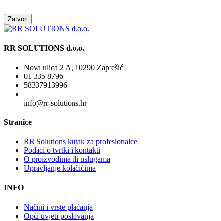
Zatvori
RR SOLUTIONS d.o.o.
Nova ulica 2 A, 10290 Zaprešić
01 335 8796
58337913996
info@rr-solutions.hr
Stranice
RR Solutions kutak za profesionalce
Podaci o tvrtki i kontakti
O proizvodima ili uslugama
Upravljanje kolačićima
INFO
Načini i vrste plaćanja
Opći uvjeti poslovanja