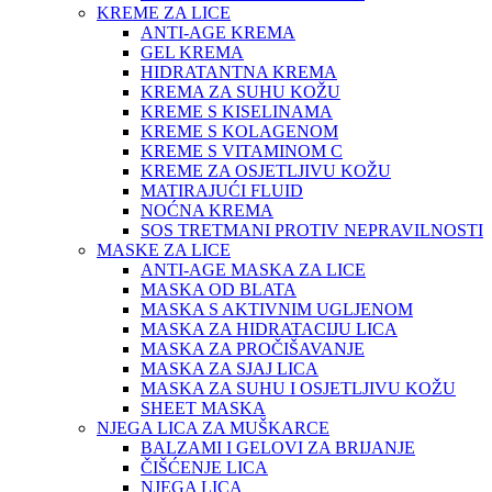
KREME ZA LICE
ANTI-AGE KREMA
GEL KREMA
HIDRATANTNA KREMA
KREMA ZA SUHU KOŽU
KREME S KISELINAMA
KREME S KOLAGENOM
KREME S VITAMINOM C
KREME ZA OSJETLJIVU KOŽU
MATIRAJUĆI FLUID
NOĆNA KREMA
SOS TRETMANI PROTIV NEPRAVILNOSTI
MASKE ZA LICE
ANTI-AGE MASKA ZA LICE
MASKA OD BLATA
MASKA S AKTIVNIM UGLJENOM
MASKA ZA HIDRATACIJU LICA
MASKA ZA PROČIŠAVANJE
MASKA ZA SJAJ LICA
MASKA ZA SUHU I OSJETLJIVU KOŽU
SHEET MASKA
NJEGA LICA ZA MUŠKARCE
BALZAMI I GELOVI ZA BRIJANJE
ČIŠĆENJE LICA
NJEGA LICA