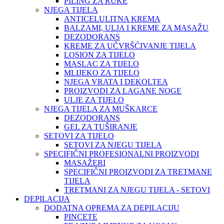
PILING ZA RUKE
NJEGA TIJELA
ANTICELULITNA KREMA
BALZAMI, ULJA I KREME ZA MASAŽU
DEZODORANS
KREME ZA UČVRŠĆIVANJE TIJELA
LOSION ZA TIJELO
MASLAC ZA TIJELO
MLIJEKO ZA TIJELO
NJEGA VRATA I DEKOLTEA
PROIZVODI ZA LAGANE NOGE
ULJE ZA TIJELO
NJEGA TIJELA ZA MUŠKARCE
DEZODORANS
GEL ZA TUŠIRANJE
SETOVI ZA TIJELO
SETOVI ZA NJEGU TIJELA
SPECIFIČNI PROFESIONALNI PROIZVODI
MASAŽERI
SPECIFIČNI PROIZVODI ZA TRETMANE
TIJELA
TRETMANI ZA NJEGU TIJELA - SETOVI
DEPILACIJA
DODATNA OPREMA ZA DEPILACIJU
PINCETE