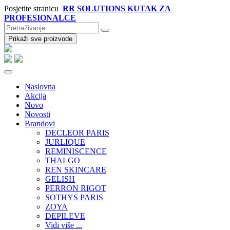
Posjetite stranicu
RR SOLUTIONS KUTAK ZA
PROFESIONALCE
Prikaži sve proizvode
Naslovna
Akcija
Novo
Novosti
Brandovi
DECLEOR PARIS
JURLIQUE
REMINISCENCE
THALGO
REN SKINCARE
GELISH
PERRON RIGOT
SOTHYS PARIS
ZOYA
DEPILEVE
Vidi više ...