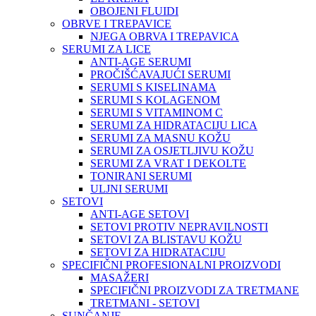
OBOJENI FLUIDI
OBRVE I TREPAVICE
NJEGA OBRVA I TREPAVICA
SERUMI ZA LICE
ANTI-AGE SERUMI
PROČIŠĆAVAJUĆI SERUMI
SERUMI S KISELINAMA
SERUMI S KOLAGENOM
SERUMI S VITAMINOM C
SERUMI ZA HIDRATACIJU LICA
SERUMI ZA MASNU KOŽU
SERUMI ZA OSJETLJIVU KOŽU
SERUMI ZA VRAT I DEKOLTE
TONIRANI SERUMI
ULJNI SERUMI
SETOVI
ANTI-AGE SETOVI
SETOVI PROTIV NEPRAVILNOSTI
SETOVI ZA BLISTAVU KOŽU
SETOVI ZA HIDRATACIJU
SPECIFIČNI PROFESIONALNI PROIZVODI
MASAŽERI
SPECIFIČNI PROIZVODI ZA TRETMANE
TRETMANI - SETOVI
SUNČANJE