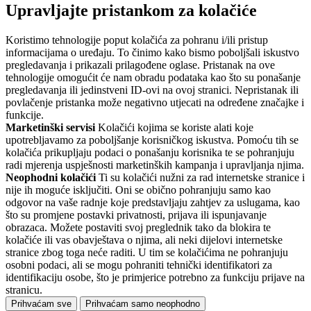
Upravljajte pristankom za kolačiće
Koristimo tehnologije poput kolačića za pohranu i/ili pristup
informacijama o uređaju. To činimo kako bismo poboljšali iskustvo
pregledavanja i prikazali prilagođene oglase. Pristanak na ove
tehnologije omogućit će nam obradu podataka kao što su ponašanje
pregledavanja ili jedinstveni ID-ovi na ovoj stranici. Nepristanak ili
povlačenje pristanka može negativno utjecati na određene značajke i
funkcije.
Marketinški servisi
Kolačići kojima se koriste alati koje
upotrebljavamo za poboljšanje korisničkog iskustva. Pomoću tih se
kolačića prikupljaju podaci o ponašanju korisnika te se pohranjuju
radi mjerenja uspješnosti marketinških kampanja i upravljanja njima.
Neophodni kolačići
Ti su kolačići nužni za rad internetske stranice i
nije ih moguće isključiti. Oni se obično pohranjuju samo kao
odgovor na vaše radnje koje predstavljaju zahtjev za uslugama, kao
što su promjene postavki privatnosti, prijava ili ispunjavanje
obrazaca. Možete postaviti svoj preglednik tako da blokira te
kolačiće ili vas obavještava o njima, ali neki dijelovi internetske
stranice zbog toga neće raditi. U tim se kolačićima ne pohranjuju
osobni podaci, ali se mogu pohraniti tehnički identifikatori za
identifikaciju osobe, što je primjerice potrebno za funkciju prijave na
stranicu.
Prihvaćam sve
Prihvaćam samo neophodno