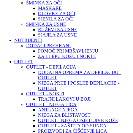
ŠMINKA ZA OČI
MASKARE
OLOVKE ZA OČI
SJENILA ZA OČI
ŠMINKA ZA USNE
RUŽEVI ZA USNE
SJAJILA ZA USNE
NUTRIJENTI
DODACI PREHRANI
POMOĆ PRI MRŠAVLJENJU
ZA LIJEPU KOŽU I NOKTE
OUTLET
OUTLET - DEPILACIJA
DODATNA OPREMA ZA DEPILACIJU -
OUTLET
NJEGA PRIJE I POSLIJE DEPILACIJE -
OUTLET
OUTLET - NOKTI
TRAJNI LAKOVI U BOJI
OUTLET - NJEGA LICA
ANTI-AGE NJEGA
NJEGA ZA BLISTAVOST
OUTLET - NJEGA OSJETLJIVE KOŽE
OUTLET - ZAŠTITA OD SUNCA
PROIZVODI ZA ČIŠĆENJE LICA