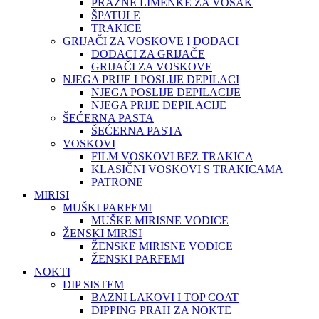
PRAZNE LIMENKE ZA VOSAK
ŠPATULE
TRAKICE
GRIJAČI ZA VOSKOVE I DODACI
DODACI ZA GRIJAČE
GRIJAČI ZA VOSKOVE
NJEGA PRIJE I POSLIJE DEPILACI
NJEGA POSLIJE DEPILACIJE
NJEGA PRIJE DEPILACIJE
ŠEĆERNA PASTA
ŠEĆERNA PASTA
VOSKOVI
FILM VOSKOVI BEZ TRAKICA
KLASIČNI VOSKOVI S TRAKICAMA
PATRONE
MIRISI
MUŠKI PARFEMI
MUŠKE MIRISNE VODICE
ŽENSKI MIRISI
ŽENSKE MIRISNE VODICE
ŽENSKI PARFEMI
NOKTI
DIP SISTEM
BAZNI LAKOVI I TOP COAT
DIPPING PRAH ZA NOKTE