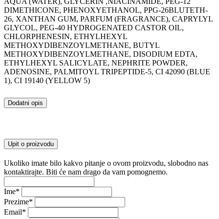
AQUA (WATER), GLYCERIN ,NIACINAMIDE, PEG-12
DIMETHICONE, PHENOXYETHANOL, PPG-26BLUTETH-
26, XANTHAN GUM, PARFUM (FRAGRANCE), CAPRYLYL
GLYCOL, PEG-40 HYDROGENATED CASTOR OIL,
CHLORPHENESIN, ETHYLHEXYL
METHOXYDIBENZOYLMETHANE, BUTYL
METHOXYDIBENZOYLMETHANE, DISODIUM EDTA,
ETHYLHEXYL SALICYLATE, NEPHRITE POWDER,
ADENOSINE, PALMITOYL TRIPEPTIDE-5, CI 42090 (BLUE
1), CI 19140 (YELLOW 5)
Dodatni opis
Upit o proizvodu
Ukoliko imate bilo kakvo pitanje o ovom proizvodu, slobodno nas
kontaktirajte. Biti će nam drago da vam pomognemo.
Ime
*
Prezime
*
Email
*