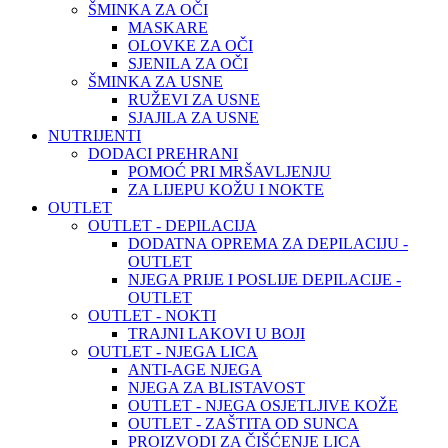
ŠMINKA ZA OČI
MASKARE
OLOVKE ZA OČI
SJENILA ZA OČI
ŠMINKA ZA USNE
RUŽEVI ZA USNE
SJAJILA ZA USNE
NUTRIJENTI
DODACI PREHRANI
POMOĆ PRI MRŠAVLJENJU
ZA LIJEPU KOŽU I NOKTE
OUTLET
OUTLET - DEPILACIJA
DODATNA OPREMA ZA DEPILACIJU -
OUTLET
NJEGA PRIJE I POSLIJE DEPILACIJE -
OUTLET
OUTLET - NOKTI
TRAJNI LAKOVI U BOJI
OUTLET - NJEGA LICA
ANTI-AGE NJEGA
NJEGA ZA BLISTAVOST
OUTLET - NJEGA OSJETLJIVE KOŽE
OUTLET - ZAŠTITA OD SUNCA
PROIZVODI ZA ČIŠĆENJE LICA