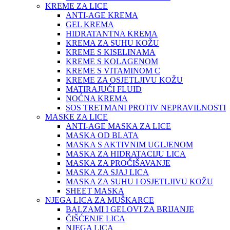
KREME ZA LICE
ANTI-AGE KREMA
GEL KREMA
HIDRATANTNA KREMA
KREMA ZA SUHU KOŽU
KREME S KISELINAMA
KREME S KOLAGENOM
KREME S VITAMINOM C
KREME ZA OSJETLJIVU KOŽU
MATIRAJUĆI FLUID
NOĆNA KREMA
SOS TRETMANI PROTIV NEPRAVILNOSTI
MASKE ZA LICE
ANTI-AGE MASKA ZA LICE
MASKA OD BLATA
MASKA S AKTIVNIM UGLJENOM
MASKA ZA HIDRATACIJU LICA
MASKA ZA PROČIŠAVANJE
MASKA ZA SJAJ LICA
MASKA ZA SUHU I OSJETLJIVU KOŽU
SHEET MASKA
NJEGA LICA ZA MUŠKARCE
BALZAMI I GELOVI ZA BRIJANJE
ČIŠĆENJE LICA
NJEGA LICA