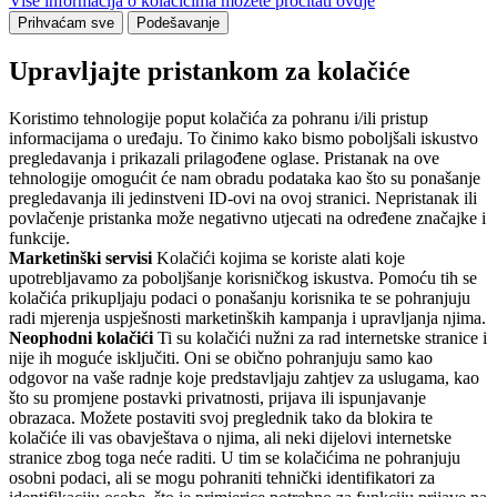
Više informacija o kolačićima možete pročitati ovdje
Prihvaćam sve
Podešavanje
Upravljajte pristankom za kolačiće
Koristimo tehnologije poput kolačića za pohranu i/ili pristup
informacijama o uređaju. To činimo kako bismo poboljšali iskustvo
pregledavanja i prikazali prilagođene oglase. Pristanak na ove
tehnologije omogućit će nam obradu podataka kao što su ponašanje
pregledavanja ili jedinstveni ID-ovi na ovoj stranici. Nepristanak ili
povlačenje pristanka može negativno utjecati na određene značajke i
funkcije.
Marketinški servisi
Kolačići kojima se koriste alati koje
upotrebljavamo za poboljšanje korisničkog iskustva. Pomoću tih se
kolačića prikupljaju podaci o ponašanju korisnika te se pohranjuju
radi mjerenja uspješnosti marketinških kampanja i upravljanja njima.
Neophodni kolačići
Ti su kolačići nužni za rad internetske stranice i
nije ih moguće isključiti. Oni se obično pohranjuju samo kao
odgovor na vaše radnje koje predstavljaju zahtjev za uslugama, kao
što su promjene postavki privatnosti, prijava ili ispunjavanje
obrazaca. Možete postaviti svoj preglednik tako da blokira te
kolačiće ili vas obavještava o njima, ali neki dijelovi internetske
stranice zbog toga neće raditi. U tim se kolačićima ne pohranjuju
osobni podaci, ali se mogu pohraniti tehnički identifikatori za