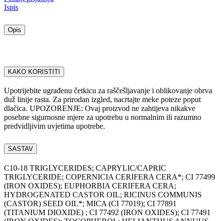
Ispis
Opis
KAKO KORISTITI
Upotrijebite ugrađenu četkicu za raščešljavanje i oblikovanje obrva
duž linije rasta. Za prirodan izgled, nacrtajte meke poteze poput
dlačica. UPOZORENJE: Ovaj proizvod ne zahtijeva nikakve
posebne sigurnosne mjere za upotrebu u normalnim ili razumno
predvidljivim uvjetima upotrebe.
SASTAV
C10-18 TRIGLYCERIDES; CAPRYLIC/CAPRIC
TRIGLYCERIDE; COPERNICIA CERIFERA CERA*; CI 77499
(IRON OXIDES); EUPHORBIA CERIFERA CERA;
HYDROGENATED CASTOR OIL; RICINUS COMMUNIS
(CASTOR) SEED OIL*; MICA (CI 77019); CI 77891
(TITANIUM DIOXIDE) ; CI 77492 (IRON OXIDES); CI 77491