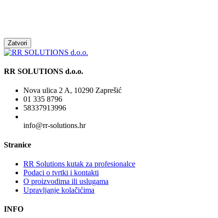
Zatvori
RR SOLUTIONS d.o.o.
Nova ulica 2 A, 10290 Zaprešić
01 335 8796
58337913996
info@rr-solutions.hr
Stranice
RR Solutions kutak za profesionalce
Podaci o tvrtki i kontakti
O proizvodima ili uslugama
Upravljanje kolačićima
INFO