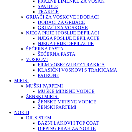
PRAZNE LIMENKE ZA VOSAK
ŠPATULE
TRAKICE
GRIJAČI ZA VOSKOVE I DODACI
DODACI ZA GRIJAČE
GRIJAČI ZA VOSKOVE
NJEGA PRIJE I POSLIJE DEPILACI
NJEGA POSLIJE DEPILACIJE
NJEGA PRIJE DEPILACIJE
ŠEĆERNA PASTA
ŠEĆERNA PASTA
VOSKOVI
FILM VOSKOVI BEZ TRAKICA
KLASIČNI VOSKOVI S TRAKICAMA
PATRONE
MIRISI
MUŠKI PARFEMI
MUŠKE MIRISNE VODICE
ŽENSKI MIRISI
ŽENSKE MIRISNE VODICE
ŽENSKI PARFEMI
NOKTI
DIP SISTEM
BAZNI LAKOVI I TOP COAT
DIPPING PRAH ZA NOKTE