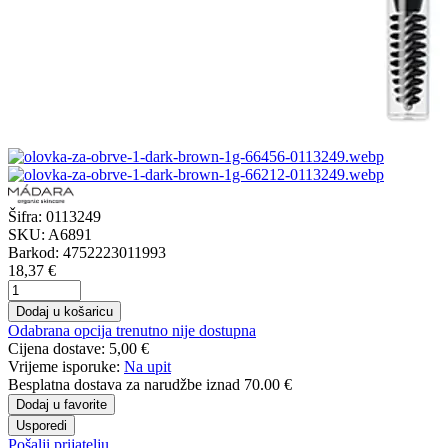
Šifra:
0113249
SKU:
A6891
Barkod:
4752223011993
18,37 €
Dodaj u košaricu
Odabrana opcija trenutno nije dostupna
Cijena dostave:
5,00 €
Vrijeme isporuke:
Na upit
Besplatna dostava
za narudžbe iznad 70.00 €
Dodaj u favorite
Usporedi
Pošalji prijatelju