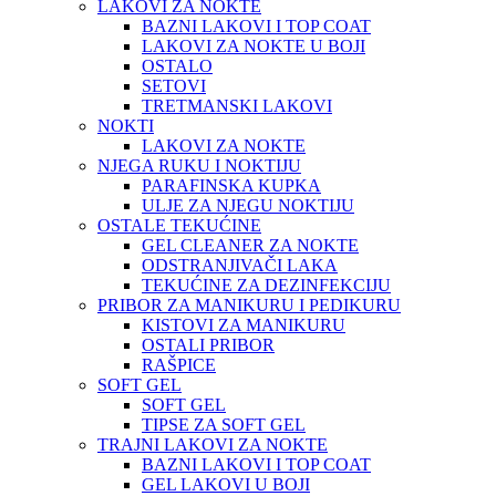
LAKOVI ZA NOKTE
BAZNI LAKOVI I TOP COAT
LAKOVI ZA NOKTE U BOJI
OSTALO
SETOVI
TRETMANSKI LAKOVI
NOKTI
LAKOVI ZA NOKTE
NJEGA RUKU I NOKTIJU
PARAFINSKA KUPKA
ULJE ZA NJEGU NOKTIJU
OSTALE TEKUĆINE
GEL CLEANER ZA NOKTE
ODSTRANJIVAČI LAKA
TEKUĆINE ZA DEZINFEKCIJU
PRIBOR ZA MANIKURU I PEDIKURU
KISTOVI ZA MANIKURU
OSTALI PRIBOR
RAŠPICE
SOFT GEL
SOFT GEL
TIPSE ZA SOFT GEL
TRAJNI LAKOVI ZA NOKTE
BAZNI LAKOVI I TOP COAT
GEL LAKOVI U BOJI