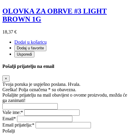
OLOVKA ZA OBRVE #3 LIGHT
BROWN 1G
18,37 €
Dodaj u košaricu
Dodaj u favorite
Usporedi
Pošalji prijatelju na email
×
Tvoja poruka je uspješno poslana. Hvala.
Greška! Polja označena * su obavezna.
Pošaljite prijatelju na mail obavijest o ovome proizvodu, možda će
ga zanimati!
Vaše ime:
*
Email
*
Email prijatelja:
*
Pošalji