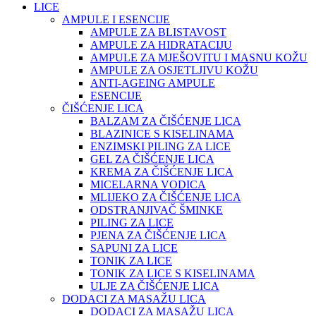
LICE
AMPULE I ESENCIJE
AMPULE ZA BLISTAVOST
AMPULE ZA HIDRATACIJU
AMPULE ZA MJEŠOVITU I MASNU KOŽU
AMPULE ZA OSJETLJIVU KOŽU
ANTI-AGEING AMPULE
ESENCIJE
ČIŠĆENJE LICA
BALZAM ZA ČIŠĆENJE LICA
BLAZINICE S KISELINAMA
ENZIMSKI PILING ZA LICE
GEL ZA ČIŠĆENJE LICA
KREMA ZA ČIŠĆENJE LICA
MICELARNA VODICA
MLIJEKO ZA ČIŠĆENJE LICA
ODSTRANJIVAČ ŠMINKE
PILING ZA LICE
PJENA ZA ČIŠĆENJE LICA
SAPUNI ZA LICE
TONIK ZA LICE
TONIK ZA LICE S KISELINAMA
ULJE ZA ČIŠĆENJE LICA
DODACI ZA MASAŽU LICA
DODACI ZA MASAŽU LICA