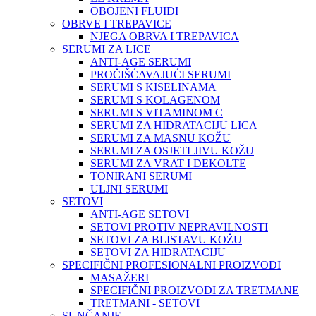
OBOJENI FLUIDI
OBRVE I TREPAVICE
NJEGA OBRVA I TREPAVICA
SERUMI ZA LICE
ANTI-AGE SERUMI
PROČIŠĆAVAJUĆI SERUMI
SERUMI S KISELINAMA
SERUMI S KOLAGENOM
SERUMI S VITAMINOM C
SERUMI ZA HIDRATACIJU LICA
SERUMI ZA MASNU KOŽU
SERUMI ZA OSJETLJIVU KOŽU
SERUMI ZA VRAT I DEKOLTE
TONIRANI SERUMI
ULJNI SERUMI
SETOVI
ANTI-AGE SETOVI
SETOVI PROTIV NEPRAVILNOSTI
SETOVI ZA BLISTAVU KOŽU
SETOVI ZA HIDRATACIJU
SPECIFIČNI PROFESIONALNI PROIZVODI
MASAŽERI
SPECIFIČNI PROIZVODI ZA TRETMANE
TRETMANI - SETOVI
SUNČANJE