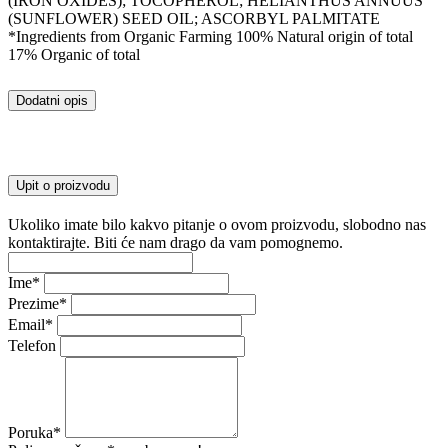
(IRON OXIDES); TOCOPHEROL; HELIANTHUS ANNUUS
(SUNFLOWER) SEED OIL; ASCORBYL PALMITATE
*Ingredients from Organic Farming 100% Natural origin of total
17% Organic of total
Dodatni opis
Upit o proizvodu
Ukoliko imate bilo kakvo pitanje o ovom proizvodu, slobodno nas
kontaktirajte. Biti će nam drago da vam pomognemo.
Ime
*
Prezime
*
Email
*
Telefon
Poruka
*