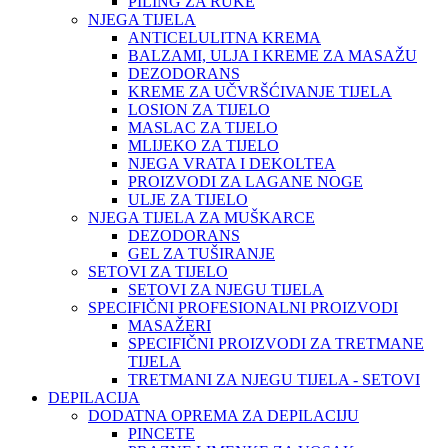
PILING ZA RUKE
NJEGA TIJELA
ANTICELULITNA KREMA
BALZAMI, ULJA I KREME ZA MASAŽU
DEZODORANS
KREME ZA UČVRŠĆIVANJE TIJELA
LOSION ZA TIJELO
MASLAC ZA TIJELO
MLIJEKO ZA TIJELO
NJEGA VRATA I DEKOLTEA
PROIZVODI ZA LAGANE NOGE
ULJE ZA TIJELO
NJEGA TIJELA ZA MUŠKARCE
DEZODORANS
GEL ZA TUŠIRANJE
SETOVI ZA TIJELO
SETOVI ZA NJEGU TIJELA
SPECIFIČNI PROFESIONALNI PROIZVODI
MASAŽERI
SPECIFIČNI PROIZVODI ZA TRETMANE
TIJELA
TRETMANI ZA NJEGU TIJELA - SETOVI
DEPILACIJA
DODATNA OPREMA ZA DEPILACIJU
PINCETE