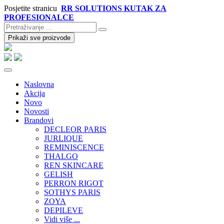
Posjetite stranicu
RR SOLUTIONS KUTAK ZA
PROFESIONALCE
Prikaži sve proizvode
Naslovna
Akcija
Novo
Novosti
Brandovi
DECLEOR PARIS
JURLIQUE
REMINISCENCE
THALGO
REN SKINCARE
GELISH
PERRON RIGOT
SOTHYS PARIS
ZOYA
DEPILEVE
Vidi više ...