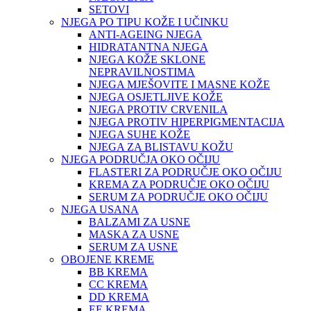
SETOVI
NJEGA PO TIPU KOŽE I UČINKU
ANTI-AGEING NJEGA
HIDRATANTNA NJEGA
NJEGA KOŽE SKLONE
NEPRAVILNOSTIMA
NJEGA MJEŠOVITE I MASNE KOŽE
NJEGA OSJETLJIVE KOŽE
NJEGA PROTIV CRVENILA
NJEGA PROTIV HIPERPIGMENTACIJA
NJEGA SUHE KOŽE
NJEGA ZA BLISTAVU KOŽU
NJEGA PODRUČJA OKO OČIJU
FLASTERI ZA PODRUČJE OKO OČIJU
KREMA ZA PODRUČJE OKO OČIJU
SERUM ZA PODRUČJE OKO OČIJU
NJEGA USANA
BALZAMI ZA USNE
MASKA ZA USNE
SERUM ZA USNE
OBOJENE KREME
BB KREMA
CC KREMA
DD KREMA
EE KREMA