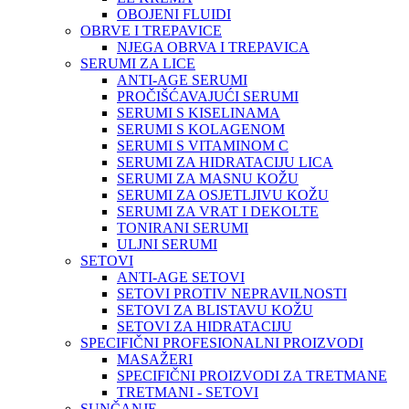
OBOJENI FLUIDI
OBRVE I TREPAVICE
NJEGA OBRVA I TREPAVICA
SERUMI ZA LICE
ANTI-AGE SERUMI
PROČIŠĆAVAJUĆI SERUMI
SERUMI S KISELINAMA
SERUMI S KOLAGENOM
SERUMI S VITAMINOM C
SERUMI ZA HIDRATACIJU LICA
SERUMI ZA MASNU KOŽU
SERUMI ZA OSJETLJIVU KOŽU
SERUMI ZA VRAT I DEKOLTE
TONIRANI SERUMI
ULJNI SERUMI
SETOVI
ANTI-AGE SETOVI
SETOVI PROTIV NEPRAVILNOSTI
SETOVI ZA BLISTAVU KOŽU
SETOVI ZA HIDRATACIJU
SPECIFIČNI PROFESIONALNI PROIZVODI
MASAŽERI
SPECIFIČNI PROIZVODI ZA TRETMANE
TRETMANI - SETOVI
SUNČANJE