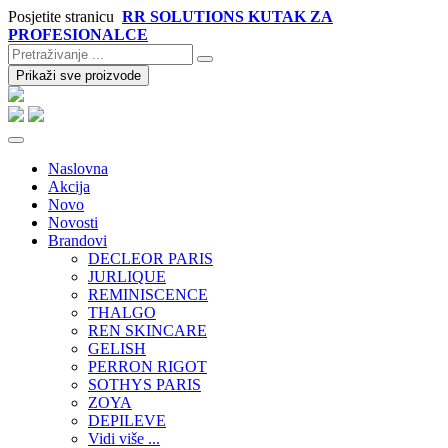
Posjetite stranicu
RR SOLUTIONS KUTAK ZA
PROFESIONALCE
Prikaži sve proizvode
Naslovna
Akcija
Novo
Novosti
Brandovi
DECLEOR PARIS
JURLIQUE
REMINISCENCE
THALGO
REN SKINCARE
GELISH
PERRON RIGOT
SOTHYS PARIS
ZOYA
DEPILEVE
Vidi više ...