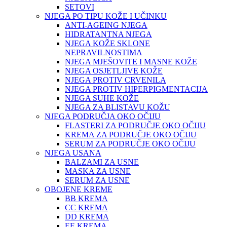
SETOVI
NJEGA PO TIPU KOŽE I UČINKU
ANTI-AGEING NJEGA
HIDRATANTNA NJEGA
NJEGA KOŽE SKLONE
NEPRAVILNOSTIMA
NJEGA MJEŠOVITE I MASNE KOŽE
NJEGA OSJETLJIVE KOŽE
NJEGA PROTIV CRVENILA
NJEGA PROTIV HIPERPIGMENTACIJA
NJEGA SUHE KOŽE
NJEGA ZA BLISTAVU KOŽU
NJEGA PODRUČJA OKO OČIJU
FLASTERI ZA PODRUČJE OKO OČIJU
KREMA ZA PODRUČJE OKO OČIJU
SERUM ZA PODRUČJE OKO OČIJU
NJEGA USANA
BALZAMI ZA USNE
MASKA ZA USNE
SERUM ZA USNE
OBOJENE KREME
BB KREMA
CC KREMA
DD KREMA
EE KREMA