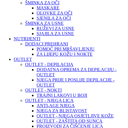
ŠMINKA ZA OČI
MASKARE
OLOVKE ZA OČI
SJENILA ZA OČI
ŠMINKA ZA USNE
RUŽEVI ZA USNE
SJAJILA ZA USNE
NUTRIJENTI
DODACI PREHRANI
POMOĆ PRI MRŠAVLJENJU
ZA LIJEPU KOŽU I NOKTE
OUTLET
OUTLET - DEPILACIJA
DODATNA OPREMA ZA DEPILACIJU -
OUTLET
NJEGA PRIJE I POSLIJE DEPILACIJE -
OUTLET
OUTLET - NOKTI
TRAJNI LAKOVI U BOJI
OUTLET - NJEGA LICA
ANTI-AGE NJEGA
NJEGA ZA BLISTAVOST
OUTLET - NJEGA OSJETLJIVE KOŽE
OUTLET - ZAŠTITA OD SUNCA
PROIZVODI ZA ČIŠĆENJE LICA