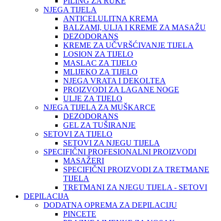
PILING ZA RUKE
NJEGA TIJELA
ANTICELULITNA KREMA
BALZAMI, ULJA I KREME ZA MASAŽU
DEZODORANS
KREME ZA UČVRŠĆIVANJE TIJELA
LOSION ZA TIJELO
MASLAC ZA TIJELO
MLIJEKO ZA TIJELO
NJEGA VRATA I DEKOLTEA
PROIZVODI ZA LAGANE NOGE
ULJE ZA TIJELO
NJEGA TIJELA ZA MUŠKARCE
DEZODORANS
GEL ZA TUŠIRANJE
SETOVI ZA TIJELO
SETOVI ZA NJEGU TIJELA
SPECIFIČNI PROFESIONALNI PROIZVODI
MASAŽERI
SPECIFIČNI PROIZVODI ZA TRETMANE
TIJELA
TRETMANI ZA NJEGU TIJELA - SETOVI
DEPILACIJA
DODATNA OPREMA ZA DEPILACIJU
PINCETE