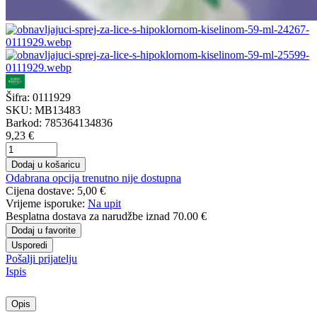
Šifra:
0111929
SKU:
MB13483
Barkod:
785364134836
9,23 €
Dodaj u košaricu
Odabrana opcija trenutno nije dostupna
Cijena dostave:
5,00 €
Vrijeme isporuke:
Na upit
Besplatna dostava
za narudžbe iznad 70.00 €
Dodaj u favorite
Usporedi
Pošalji prijatelju
Ispis
Opis