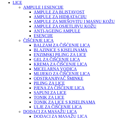
LICE
AMPULE I ESENCIJE
AMPULE ZA BLISTAVOST
AMPULE ZA HIDRATACIJU
AMPULE ZA MJEŠOVITU I MASNU KOŽU
AMPULE ZA OSJETLJIVU KOŽU
ANTI-AGEING AMPULE
ESENCIJE
ČIŠĆENJE LICA
BALZAM ZA ČIŠĆENJE LICA
BLAZINICE S KISELINAMA
ENZIMSKI PILING ZA LICE
GEL ZA ČIŠĆENJE LICA
KREMA ZA ČIŠĆENJE LICA
MICELARNA VODICA
MLIJEKO ZA ČIŠĆENJE LICA
ODSTRANJIVAČ ŠMINKE
PILING ZA LICE
PJENA ZA ČIŠĆENJE LICA
SAPUNI ZA LICE
TONIK ZA LICE
TONIK ZA LICE S KISELINAMA
ULJE ZA ČIŠĆENJE LICA
DODACI ZA MASAŽU LICA
DODACI ZA MASAŽU LICA