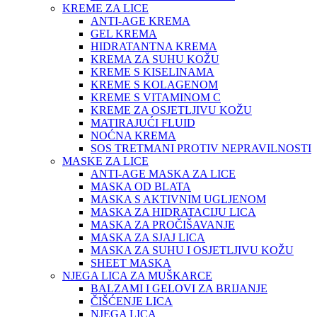
KREME ZA LICE
ANTI-AGE KREMA
GEL KREMA
HIDRATANTNA KREMA
KREMA ZA SUHU KOŽU
KREME S KISELINAMA
KREME S KOLAGENOM
KREME S VITAMINOM C
KREME ZA OSJETLJIVU KOŽU
MATIRAJUĆI FLUID
NOĆNA KREMA
SOS TRETMANI PROTIV NEPRAVILNOSTI
MASKE ZA LICE
ANTI-AGE MASKA ZA LICE
MASKA OD BLATA
MASKA S AKTIVNIM UGLJENOM
MASKA ZA HIDRATACIJU LICA
MASKA ZA PROČIŠAVANJE
MASKA ZA SJAJ LICA
MASKA ZA SUHU I OSJETLJIVU KOŽU
SHEET MASKA
NJEGA LICA ZA MUŠKARCE
BALZAMI I GELOVI ZA BRIJANJE
ČIŠĆENJE LICA
NJEGA LICA