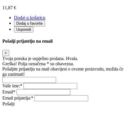
11,87 €
Dodaj u košaricu
Dodaj u favorite
Usporedi
Pošalji prijatelju na email
×
Tvoja poruka je uspješno poslana. Hvala.
Greška! Polja označena * su obavezna.
Pošaljite prijatelju na mail obavijest o ovome proizvodu, možda će
ga zanimati!
Vaše ime:
*
Email
*
Email prijatelja:
*
Pošalji