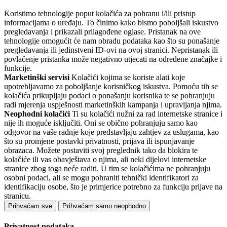
Koristimo tehnologije poput kolačića za pohranu i/ili pristup
informacijama o uređaju. To činimo kako bismo poboljšali iskustvo
pregledavanja i prikazali prilagođene oglase. Pristanak na ove
tehnologije omogućit će nam obradu podataka kao što su ponašanje
pregledavanja ili jedinstveni ID-ovi na ovoj stranici. Nepristanak ili
povlačenje pristanka može negativno utjecati na određene značajke i
funkcije.
Marketinški servisi
Kolačići kojima se koriste alati koje
upotrebljavamo za poboljšanje korisničkog iskustva. Pomoću tih se
kolačića prikupljaju podaci o ponašanju korisnika te se pohranjuju
radi mjerenja uspješnosti marketinških kampanja i upravljanja njima.
Neophodni kolačići
Ti su kolačići nužni za rad internetske stranice i
nije ih moguće isključiti. Oni se obično pohranjuju samo kao
odgovor na vaše radnje koje predstavljaju zahtjev za uslugama, kao
što su promjene postavki privatnosti, prijava ili ispunjavanje
obrazaca. Možete postaviti svoj preglednik tako da blokira te
kolačiće ili vas obavještava o njima, ali neki dijelovi internetske
stranice zbog toga neće raditi. U tim se kolačićima ne pohranjuju
osobni podaci, ali se mogu pohraniti tehnički identifikatori za
identifikaciju osobe, što je primjerice potrebno za funkciju prijave na
stranicu.
Prihvaćam sve
Prihvaćam samo neophodno
Privatnost podataka