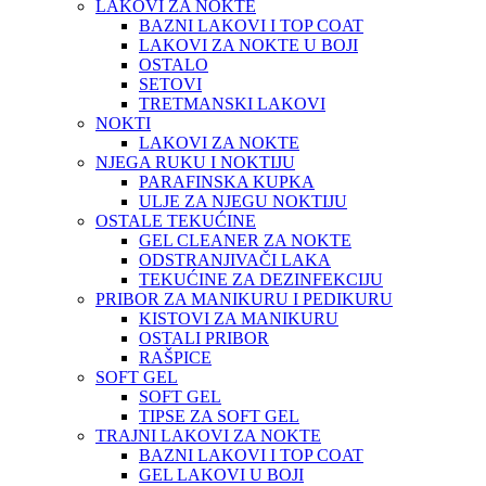
LAKOVI ZA NOKTE
BAZNI LAKOVI I TOP COAT
LAKOVI ZA NOKTE U BOJI
OSTALO
SETOVI
TRETMANSKI LAKOVI
NOKTI
LAKOVI ZA NOKTE
NJEGA RUKU I NOKTIJU
PARAFINSKA KUPKA
ULJE ZA NJEGU NOKTIJU
OSTALE TEKUĆINE
GEL CLEANER ZA NOKTE
ODSTRANJIVAČI LAKA
TEKUĆINE ZA DEZINFEKCIJU
PRIBOR ZA MANIKURU I PEDIKURU
KISTOVI ZA MANIKURU
OSTALI PRIBOR
RAŠPICE
SOFT GEL
SOFT GEL
TIPSE ZA SOFT GEL
TRAJNI LAKOVI ZA NOKTE
BAZNI LAKOVI I TOP COAT
GEL LAKOVI U BOJI