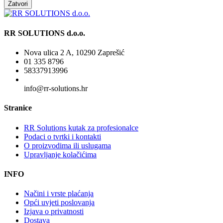
Zatvori
RR SOLUTIONS d.o.o.
Nova ulica 2 A, 10290 Zaprešić
01 335 8796
58337913996
info@rr-solutions.hr
Stranice
RR Solutions kutak za profesionalce
Podaci o tvrtki i kontakti
O proizvodima ili uslugama
Upravljanje kolačićima
INFO
Načini i vrste plaćanja
Opći uvjeti poslovanja
Izjava o privatnosti
Dostava