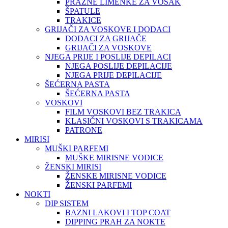
PRAZNE LIMENKE ZA VOSAK
ŠPATULE
TRAKICE
GRIJAČI ZA VOSKOVE I DODACI
DODACI ZA GRIJAČE
GRIJAČI ZA VOSKOVE
NJEGA PRIJE I POSLIJE DEPILACI
NJEGA POSLIJE DEPILACIJE
NJEGA PRIJE DEPILACIJE
ŠEĆERNA PASTA
ŠEĆERNA PASTA
VOSKOVI
FILM VOSKOVI BEZ TRAKICA
KLASIČNI VOSKOVI S TRAKICAMA
PATRONE
MIRISI
MUŠKI PARFEMI
MUŠKE MIRISNE VODICE
ŽENSKI MIRISI
ŽENSKE MIRISNE VODICE
ŽENSKI PARFEMI
NOKTI
DIP SISTEM
BAZNI LAKOVI I TOP COAT
DIPPING PRAH ZA NOKTE