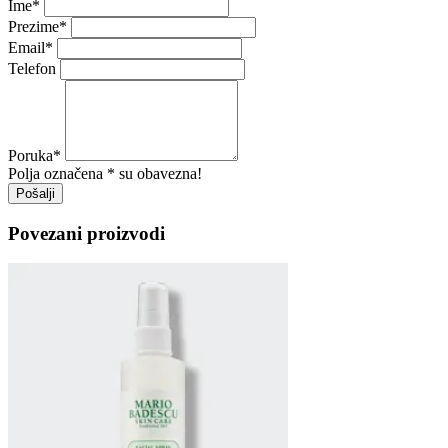
Ime
*
Prezime
*
Email
*
Telefon
Poruka
*
Polja označena * su obavezna!
Pošalji
Povezani proizvodi