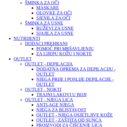
ŠMINKA ZA OČI
MASKARE
OLOVKE ZA OČI
SJENILA ZA OČI
ŠMINKA ZA USNE
RUŽEVI ZA USNE
SJAJILA ZA USNE
NUTRIJENTI
DODACI PREHRANI
POMOĆ PRI MRŠAVLJENJU
ZA LIJEPU KOŽU I NOKTE
OUTLET
OUTLET - DEPILACIJA
DODATNA OPREMA ZA DEPILACIJU -
OUTLET
NJEGA PRIJE I POSLIJE DEPILACIJE -
OUTLET
OUTLET - NOKTI
TRAJNI LAKOVI U BOJI
OUTLET - NJEGA LICA
ANTI-AGE NJEGA
NJEGA ZA BLISTAVOST
OUTLET - NJEGA OSJETLJIVE KOŽE
OUTLET - ZAŠTITA OD SUNCA
PROIZVODI ZA ČIŠĆENJE LICA