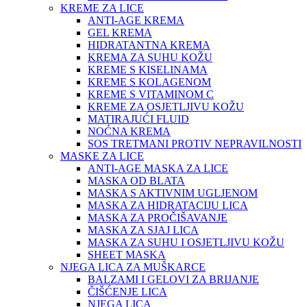
KREME ZA LICE
ANTI-AGE KREMA
GEL KREMA
HIDRATANTNA KREMA
KREMA ZA SUHU KOŽU
KREME S KISELINAMA
KREME S KOLAGENOM
KREME S VITAMINOM C
KREME ZA OSJETLJIVU KOŽU
MATIRAJUĆI FLUID
NOĆNA KREMA
SOS TRETMANI PROTIV NEPRAVILNOSTI
MASKE ZA LICE
ANTI-AGE MASKA ZA LICE
MASKA OD BLATA
MASKA S AKTIVNIM UGLJENOM
MASKA ZA HIDRATACIJU LICA
MASKA ZA PROČIŠAVANJE
MASKA ZA SJAJ LICA
MASKA ZA SUHU I OSJETLJIVU KOŽU
SHEET MASKA
NJEGA LICA ZA MUŠKARCE
BALZAMI I GELOVI ZA BRIJANJE
ČIŠĆENJE LICA
NJEGA LICA