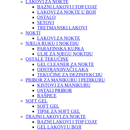
LAKOVI ZA NOKTE
BAZNI LAKOVI I TOP COAT
LAKOVI ZA NOKTE U BOJI
OSTALO
SETOVI
TRETMANSKI LAKOVI
NOKTI
LAKOVI ZA NOKTE
NJEGA RUKU I NOKTIJU
PARAFINSKA KUPKA
ULJE ZA NJEGU NOKTIJU
OSTALE TEKUĆINE
GEL CLEANER ZA NOKTE
ODSTRANJIVAČI LAKA
TEKUĆINE ZA DEZINFEKCIJU
PRIBOR ZA MANIKURU I PEDIKURU
KISTOVI ZA MANIKURU
OSTALI PRIBOR
RAŠPICE
SOFT GEL
SOFT GEL
TIPSE ZA SOFT GEL
TRAJNI LAKOVI ZA NOKTE
BAZNI LAKOVI I TOP COAT
GEL LAKOVI U BOJI