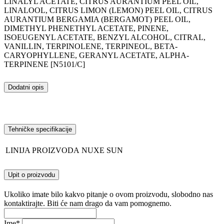
LINALYL ACETATE, CITRUS AURANTIUM PEEL OIL,
LINALOOL, CITRUS LIMON (LEMON) PEEL OIL, CITRUS
AURANTIUM BERGAMIA (BERGAMOT) PEEL OIL,
DIMETHYL PHENETHYL ACETATE, PINENE,
ISOEUGENYL ACETATE, BENZYL ALCOHOL, CITRAL,
VANILLIN, TERPINOLENE, TERPINEOL, BETA-
CARYOPHYLLENE, GERANYL ACETATE, ALPHA-
TERPINENE [N5101/C]
Dodatni opis
Tehničke specifikacije
LINIJA PROIZVODA
NUXE SUN
Upit o proizvodu
Ukoliko imate bilo kakvo pitanje o ovom proizvodu, slobodno nas
kontaktirajte. Biti će nam drago da vam pomognemo.
Ime
*