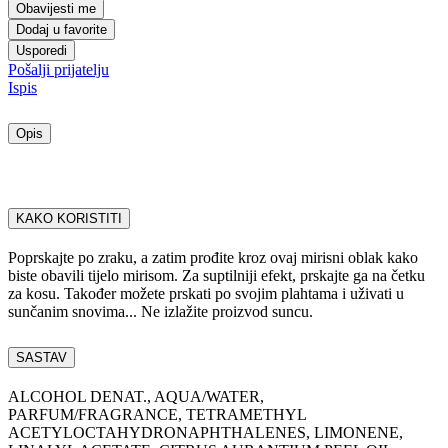
Obavijesti me
Dodaj u favorite
Usporedi
Pošalji prijatelju
Ispis
Opis
KAKO KORISTITI
Poprskajte po zraku, a zatim prođite kroz ovaj mirisni oblak kako
biste obavili tijelo mirisom. Za suptilniji efekt, prskajte ga na četku
za kosu. Također možete prskati po svojim plahtama i uživati u
sunčanim snovima... Ne izlažite proizvod suncu.
SASTAV
ALCOHOL DENAT., AQUA/WATER,
PARFUM/FRAGRANCE, TETRAMETHYL
ACETYLOCTAHYDRONAPHTHALENES, LIMONENE,