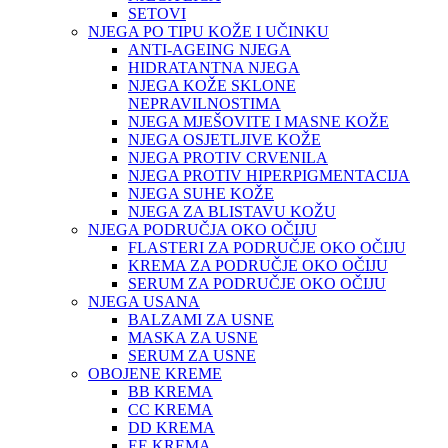
SETOVI
NJEGA PO TIPU KOŽE I UČINKU
ANTI-AGEING NJEGA
HIDRATANTNA NJEGA
NJEGA KOŽE SKLONE
NEPRAVILNOSTIMA
NJEGA MJEŠOVITE I MASNE KOŽE
NJEGA OSJETLJIVE KOŽE
NJEGA PROTIV CRVENILA
NJEGA PROTIV HIPERPIGMENTACIJA
NJEGA SUHE KOŽE
NJEGA ZA BLISTAVU KOŽU
NJEGA PODRUČJA OKO OČIJU
FLASTERI ZA PODRUČJE OKO OČIJU
KREMA ZA PODRUČJE OKO OČIJU
SERUM ZA PODRUČJE OKO OČIJU
NJEGA USANA
BALZAMI ZA USNE
MASKA ZA USNE
SERUM ZA USNE
OBOJENE KREME
BB KREMA
CC KREMA
DD KREMA
EE KREMA