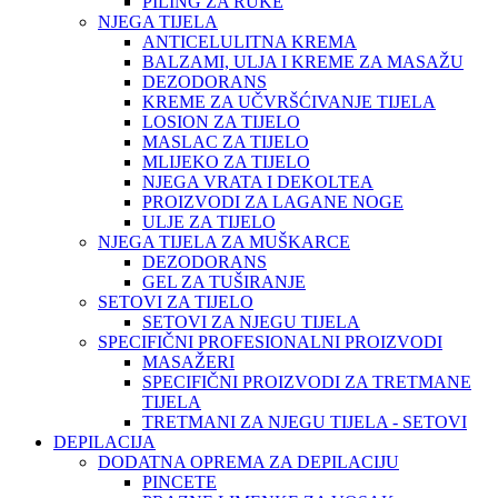
PILING ZA RUKE
NJEGA TIJELA
ANTICELULITNA KREMA
BALZAMI, ULJA I KREME ZA MASAŽU
DEZODORANS
KREME ZA UČVRŠĆIVANJE TIJELA
LOSION ZA TIJELO
MASLAC ZA TIJELO
MLIJEKO ZA TIJELO
NJEGA VRATA I DEKOLTEA
PROIZVODI ZA LAGANE NOGE
ULJE ZA TIJELO
NJEGA TIJELA ZA MUŠKARCE
DEZODORANS
GEL ZA TUŠIRANJE
SETOVI ZA TIJELO
SETOVI ZA NJEGU TIJELA
SPECIFIČNI PROFESIONALNI PROIZVODI
MASAŽERI
SPECIFIČNI PROIZVODI ZA TRETMANE
TIJELA
TRETMANI ZA NJEGU TIJELA - SETOVI
DEPILACIJA
DODATNA OPREMA ZA DEPILACIJU
PINCETE