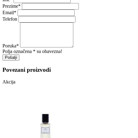
Prezime
*
Email
*
Telefon
Poruka
*
Polja označena * su obavezna!
Pošalji
Povezani proizvodi
Akcija