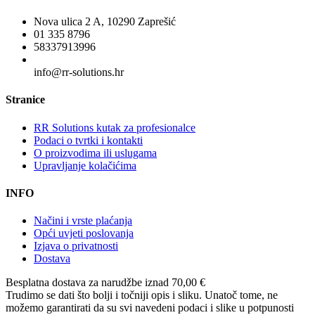
Nova ulica 2 A, 10290 Zaprešić
01 335 8796
58337913996
info@rr-solutions.hr
Stranice
RR Solutions kutak za profesionalce
Podaci o tvrtki i kontakti
O proizvodima ili uslugama
Upravljanje kolačićima
INFO
Načini i vrste plaćanja
Opći uvjeti poslovanja
Izjava o privatnosti
Dostava
Besplatna dostava
za narudžbe iznad 70,00 €
Trudimo se dati što bolji i točniji opis i sliku. Unatoč tome, ne
možemo garantirati da su svi navedeni podaci i slike u potpunosti