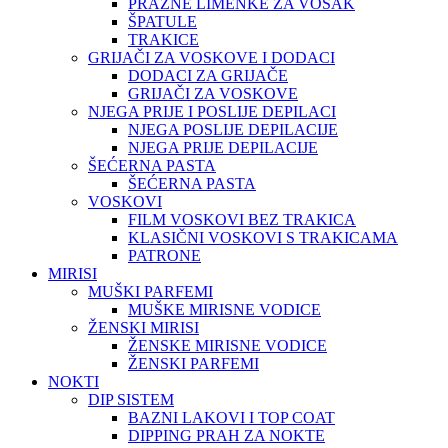
PRAZNE LIMENKE ZA VOSAK
ŠPATULE
TRAKICE
GRIJAČI ZA VOSKOVE I DODACI
DODACI ZA GRIJAČE
GRIJAČI ZA VOSKOVE
NJEGA PRIJE I POSLIJE DEPILACI
NJEGA POSLIJE DEPILACIJE
NJEGA PRIJE DEPILACIJE
ŠEĆERNA PASTA
ŠEĆERNA PASTA
VOSKOVI
FILM VOSKOVI BEZ TRAKICA
KLASIČNI VOSKOVI S TRAKICAMA
PATRONE
MIRISI
MUŠKI PARFEMI
MUŠKE MIRISNE VODICE
ŽENSKI MIRISI
ŽENSKE MIRISNE VODICE
ŽENSKI PARFEMI
NOKTI
DIP SISTEM
BAZNI LAKOVI I TOP COAT
DIPPING PRAH ZA NOKTE