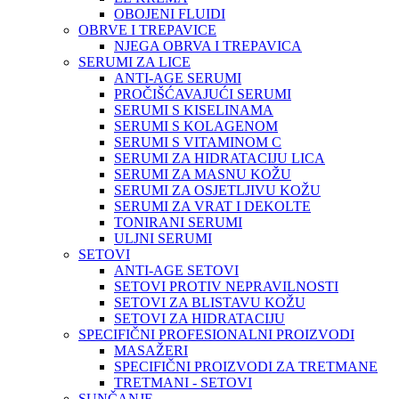
OBOJENI FLUIDI
OBRVE I TREPAVICE
NJEGA OBRVA I TREPAVICA
SERUMI ZA LICE
ANTI-AGE SERUMI
PROČIŠĆAVAJUĆI SERUMI
SERUMI S KISELINAMA
SERUMI S KOLAGENOM
SERUMI S VITAMINOM C
SERUMI ZA HIDRATACIJU LICA
SERUMI ZA MASNU KOŽU
SERUMI ZA OSJETLJIVU KOŽU
SERUMI ZA VRAT I DEKOLTE
TONIRANI SERUMI
ULJNI SERUMI
SETOVI
ANTI-AGE SETOVI
SETOVI PROTIV NEPRAVILNOSTI
SETOVI ZA BLISTAVU KOŽU
SETOVI ZA HIDRATACIJU
SPECIFIČNI PROFESIONALNI PROIZVODI
MASAŽERI
SPECIFIČNI PROIZVODI ZA TRETMANE
TRETMANI - SETOVI
SUNČANJE