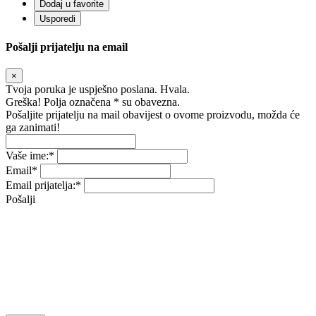
Dodaj u favorite
Usporedi
Pošalji prijatelju na email
×
Tvoja poruka je uspješno poslana. Hvala.
Greška! Polja označena * su obavezna.
Pošaljite prijatelju na mail obavijest o ovome proizvodu, možda će
ga zanimati!
Vaše ime:
*
Email
*
Email prijatelja:
*
Pošalji