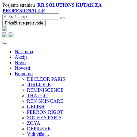
Posjetite stranicu
RR SOLUTIONS KUTAK ZA
PROFESIONALCE
Prikaži sve proizvode
Naslovna
Akcija
Novo
Novosti
Brandovi
DECLEOR PARIS
JURLIQUE
REMINISCENCE
THALGO
REN SKINCARE
GELISH
PERRON RIGOT
SOTHYS PARIS
ZOYA
DEPILEVE
Vidi više ...