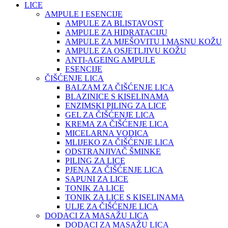
LICE
AMPULE I ESENCIJE
AMPULE ZA BLISTAVOST
AMPULE ZA HIDRATACIJU
AMPULE ZA MJEŠOVITU I MASNU KOŽU
AMPULE ZA OSJETLJIVU KOŽU
ANTI-AGEING AMPULE
ESENCIJE
ČIŠĆENJE LICA
BALZAM ZA ČIŠĆENJE LICA
BLAZINICE S KISELINAMA
ENZIMSKI PILING ZA LICE
GEL ZA ČIŠĆENJE LICA
KREMA ZA ČIŠĆENJE LICA
MICELARNA VODICA
MLIJEKO ZA ČIŠĆENJE LICA
ODSTRANJIVAČ ŠMINKE
PILING ZA LICE
PJENA ZA ČIŠĆENJE LICA
SAPUNI ZA LICE
TONIK ZA LICE
TONIK ZA LICE S KISELINAMA
ULJE ZA ČIŠĆENJE LICA
DODACI ZA MASAŽU LICA
DODACI ZA MASAŽU LICA