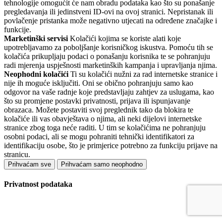
tehnologije omogućit će nam obradu podataka kao što su ponašanje
pregledavanja ili jedinstveni ID-ovi na ovoj stranici. Nepristanak ili
povlačenje pristanka može negativno utjecati na određene značajke i
funkcije.
Marketinški servisi
Kolačići kojima se koriste alati koje
upotrebljavamo za poboljšanje korisničkog iskustva. Pomoću tih se
kolačića prikupljaju podaci o ponašanju korisnika te se pohranjuju
radi mjerenja uspješnosti marketinških kampanja i upravljanja njima.
Neophodni kolačići
Ti su kolačići nužni za rad internetske stranice i
nije ih moguće isključiti. Oni se obično pohranjuju samo kao
odgovor na vaše radnje koje predstavljaju zahtjev za uslugama, kao
što su promjene postavki privatnosti, prijava ili ispunjavanje
obrazaca. Možete postaviti svoj preglednik tako da blokira te
kolačiće ili vas obavještava o njima, ali neki dijelovi internetske
stranice zbog toga neće raditi. U tim se kolačićima ne pohranjuju
osobni podaci, ali se mogu pohraniti tehnički identifikatori za
identifikaciju osobe, što je primjerice potrebno za funkciju prijave na
stranicu.
Prihvaćam sve
Prihvaćam samo neophodno
Privatnost podataka