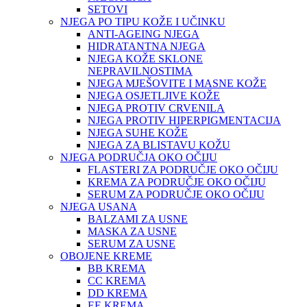
SETOVI
NJEGA PO TIPU KOŽE I UČINKU
ANTI-AGEING NJEGA
HIDRATANTNA NJEGA
NJEGA KOŽE SKLONE
NEPRAVILNOSTIMA
NJEGA MJEŠOVITE I MASNE KOŽE
NJEGA OSJETLJIVE KOŽE
NJEGA PROTIV CRVENILA
NJEGA PROTIV HIPERPIGMENTACIJA
NJEGA SUHE KOŽE
NJEGA ZA BLISTAVU KOŽU
NJEGA PODRUČJA OKO OČIJU
FLASTERI ZA PODRUČJE OKO OČIJU
KREMA ZA PODRUČJE OKO OČIJU
SERUM ZA PODRUČJE OKO OČIJU
NJEGA USANA
BALZAMI ZA USNE
MASKA ZA USNE
SERUM ZA USNE
OBOJENE KREME
BB KREMA
CC KREMA
DD KREMA
EE KREMA