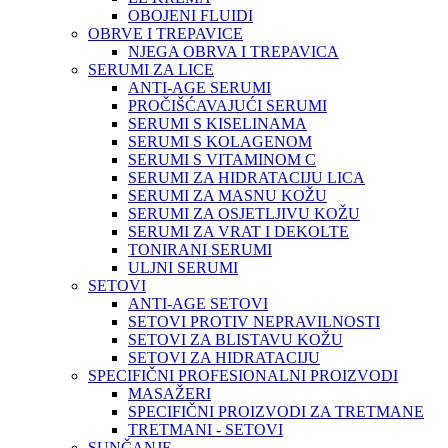
OBOJENI FLUIDI
OBRVE I TREPAVICE
NJEGA OBRVA I TREPAVICA
SERUMI ZA LICE
ANTI-AGE SERUMI
PROČIŠĆAVAJUĆI SERUMI
SERUMI S KISELINAMA
SERUMI S KOLAGENOM
SERUMI S VITAMINOM C
SERUMI ZA HIDRATACIJU LICA
SERUMI ZA MASNU KOŽU
SERUMI ZA OSJETLJIVU KOŽU
SERUMI ZA VRAT I DEKOLTE
TONIRANI SERUMI
ULJNI SERUMI
SETOVI
ANTI-AGE SETOVI
SETOVI PROTIV NEPRAVILNOSTI
SETOVI ZA BLISTAVU KOŽU
SETOVI ZA HIDRATACIJU
SPECIFIČNI PROFESIONALNI PROIZVODI
MASAŽERI
SPECIFIČNI PROIZVODI ZA TRETMANE
TRETMANI - SETOVI
SUNČANJE