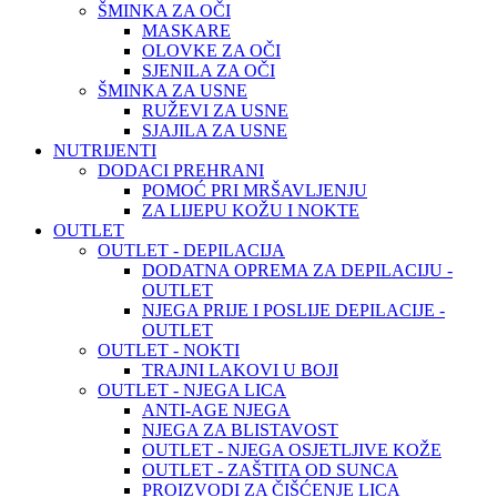
ŠMINKA ZA OČI
MASKARE
OLOVKE ZA OČI
SJENILA ZA OČI
ŠMINKA ZA USNE
RUŽEVI ZA USNE
SJAJILA ZA USNE
NUTRIJENTI
DODACI PREHRANI
POMOĆ PRI MRŠAVLJENJU
ZA LIJEPU KOŽU I NOKTE
OUTLET
OUTLET - DEPILACIJA
DODATNA OPREMA ZA DEPILACIJU -
OUTLET
NJEGA PRIJE I POSLIJE DEPILACIJE -
OUTLET
OUTLET - NOKTI
TRAJNI LAKOVI U BOJI
OUTLET - NJEGA LICA
ANTI-AGE NJEGA
NJEGA ZA BLISTAVOST
OUTLET - NJEGA OSJETLJIVE KOŽE
OUTLET - ZAŠTITA OD SUNCA
PROIZVODI ZA ČIŠĆENJE LICA