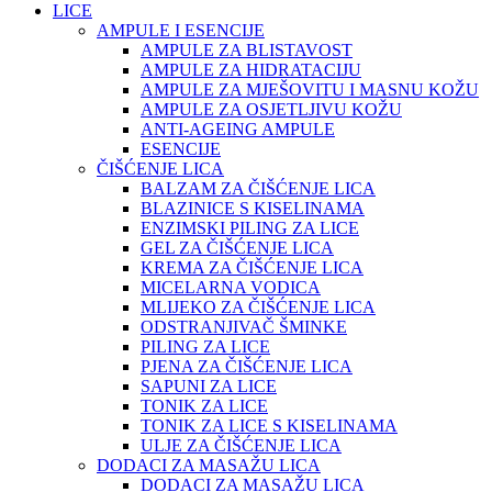
LICE
AMPULE I ESENCIJE
AMPULE ZA BLISTAVOST
AMPULE ZA HIDRATACIJU
AMPULE ZA MJEŠOVITU I MASNU KOŽU
AMPULE ZA OSJETLJIVU KOŽU
ANTI-AGEING AMPULE
ESENCIJE
ČIŠĆENJE LICA
BALZAM ZA ČIŠĆENJE LICA
BLAZINICE S KISELINAMA
ENZIMSKI PILING ZA LICE
GEL ZA ČIŠĆENJE LICA
KREMA ZA ČIŠĆENJE LICA
MICELARNA VODICA
MLIJEKO ZA ČIŠĆENJE LICA
ODSTRANJIVAČ ŠMINKE
PILING ZA LICE
PJENA ZA ČIŠĆENJE LICA
SAPUNI ZA LICE
TONIK ZA LICE
TONIK ZA LICE S KISELINAMA
ULJE ZA ČIŠĆENJE LICA
DODACI ZA MASAŽU LICA
DODACI ZA MASAŽU LICA