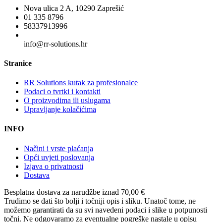
Nova ulica 2 A, 10290 Zaprešić
01 335 8796
58337913996
info@rr-solutions.hr
Stranice
RR Solutions kutak za profesionalce
Podaci o tvrtki i kontakti
O proizvodima ili uslugama
Upravljanje kolačićima
INFO
Načini i vrste plaćanja
Opći uvjeti poslovanja
Izjava o privatnosti
Dostava
Besplatna dostava
za narudžbe iznad 70,00 €
Trudimo se dati što bolji i točniji opis i sliku. Unatoč tome, ne
možemo garantirati da su svi navedeni podaci i slike u potpunosti
točni. Ne odgovaramo za eventualne pogreške nastale u opisu