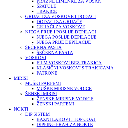
PRAZNE LIMENKE ZA VOSAK
ŠPATULE
TRAKICE
GRIJAČI ZA VOSKOVE I DODACI
DODACI ZA GRIJAČE
GRIJAČI ZA VOSKOVE
NJEGA PRIJE I POSLIJE DEPILACI
NJEGA POSLIJE DEPILACIJE
NJEGA PRIJE DEPILACIJE
ŠEĆERNA PASTA
ŠEĆERNA PASTA
VOSKOVI
FILM VOSKOVI BEZ TRAKICA
KLASIČNI VOSKOVI S TRAKICAMA
PATRONE
MIRISI
MUŠKI PARFEMI
MUŠKE MIRISNE VODICE
ŽENSKI MIRISI
ŽENSKE MIRISNE VODICE
ŽENSKI PARFEMI
NOKTI
DIP SISTEM
BAZNI LAKOVI I TOP COAT
DIPPING PRAH ZA NOKTE