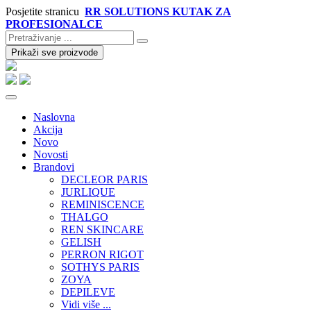
Posjetite stranicu
RR SOLUTIONS KUTAK ZA
PROFESIONALCE
Prikaži sve proizvode
Naslovna
Akcija
Novo
Novosti
Brandovi
DECLEOR PARIS
JURLIQUE
REMINISCENCE
THALGO
REN SKINCARE
GELISH
PERRON RIGOT
SOTHYS PARIS
ZOYA
DEPILEVE
Vidi više ...