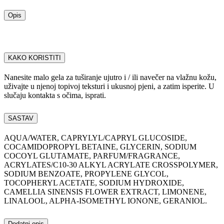
Opis
KAKO KORISTITI
Nanesite malo gela za tuširanje ujutro i / ili navečer na vlažnu kožu,
uživajte u njenoj topivoj teksturi i ukusnoj pjeni, a zatim isperite. U
slučaju kontakta s očima, isprati.
SASTAV
AQUA/WATER, CAPRYLYL/CAPRYL GLUCOSIDE,
COCAMIDOPROPYL BETAINE, GLYCERIN, SODIUM
COCOYL GLUTAMATE, PARFUM/FRAGRANCE,
ACRYLATES/C10-30 ALKYL ACRYLATE CROSSPOLYMER,
SODIUM BENZOATE, PROPYLENE GLYCOL,
TOCOPHERYL ACETATE, SODIUM HYDROXIDE,
CAMELLIA SINENSIS FLOWER EXTRACT, LIMONENE,
LINALOOL, ALPHA-ISOMETHYL IONONE, GERANIOL.
Dodatni opis