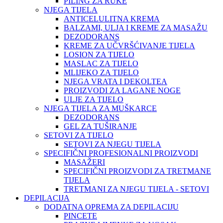
PILING ZA RUKE
NJEGA TIJELA
ANTICELULITNA KREMA
BALZAMI, ULJA I KREME ZA MASAŽU
DEZODORANS
KREME ZA UČVRŠĆIVANJE TIJELA
LOSION ZA TIJELO
MASLAC ZA TIJELO
MLIJEKO ZA TIJELO
NJEGA VRATA I DEKOLTEA
PROIZVODI ZA LAGANE NOGE
ULJE ZA TIJELO
NJEGA TIJELA ZA MUŠKARCE
DEZODORANS
GEL ZA TUŠIRANJE
SETOVI ZA TIJELO
SETOVI ZA NJEGU TIJELA
SPECIFIČNI PROFESIONALNI PROIZVODI
MASAŽERI
SPECIFIČNI PROIZVODI ZA TRETMANE
TIJELA
TRETMANI ZA NJEGU TIJELA - SETOVI
DEPILACIJA
DODATNA OPREMA ZA DEPILACIJU
PINCETE