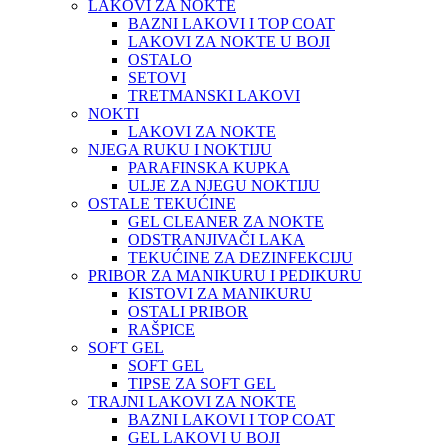
LAKOVI ZA NOKTE
BAZNI LAKOVI I TOP COAT
LAKOVI ZA NOKTE U BOJI
OSTALO
SETOVI
TRETMANSKI LAKOVI
NOKTI
LAKOVI ZA NOKTE
NJEGA RUKU I NOKTIJU
PARAFINSKA KUPKA
ULJE ZA NJEGU NOKTIJU
OSTALE TEKUĆINE
GEL CLEANER ZA NOKTE
ODSTRANJIVAČI LAKA
TEKUĆINE ZA DEZINFEKCIJU
PRIBOR ZA MANIKURU I PEDIKURU
KISTOVI ZA MANIKURU
OSTALI PRIBOR
RAŠPICE
SOFT GEL
SOFT GEL
TIPSE ZA SOFT GEL
TRAJNI LAKOVI ZA NOKTE
BAZNI LAKOVI I TOP COAT
GEL LAKOVI U BOJI