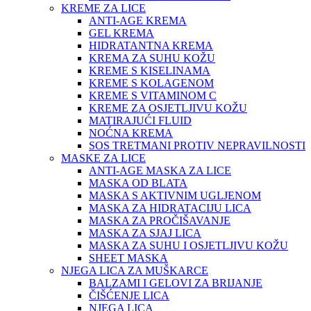
KREME ZA LICE
ANTI-AGE KREMA
GEL KREMA
HIDRATANTNA KREMA
KREMA ZA SUHU KOŽU
KREME S KISELINAMA
KREME S KOLAGENOM
KREME S VITAMINOM C
KREME ZA OSJETLJIVU KOŽU
MATIRAJUĆI FLUID
NOĆNA KREMA
SOS TRETMANI PROTIV NEPRAVILNOSTI
MASKE ZA LICE
ANTI-AGE MASKA ZA LICE
MASKA OD BLATA
MASKA S AKTIVNIM UGLJENOM
MASKA ZA HIDRATACIJU LICA
MASKA ZA PROČIŠAVANJE
MASKA ZA SJAJ LICA
MASKA ZA SUHU I OSJETLJIVU KOŽU
SHEET MASKA
NJEGA LICA ZA MUŠKARCE
BALZAMI I GELOVI ZA BRIJANJE
ČIŠĆENJE LICA
NJEGA LICA