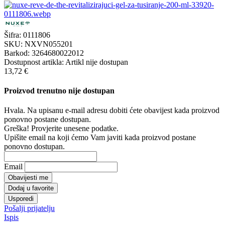
Šifra:
0111806
SKU:
NXVN055201
Barkod:
3264680022012
Dostupnost artikla:
Artikl nije dostupan
13,72 €
Proizvod trenutno nije dostupan
Hvala. Na upisanu e-mail adresu dobiti ćete obavijest kada proizvod
ponovno postane dostupan.
Greška! Provjerite unesene podatke.
Upišite email na koji ćemo Vam javiti kada proizvod postane
ponovno dostupan.
Email
Obavijesti me
Dodaj u favorite
Usporedi
Pošalji prijatelju
Ispis