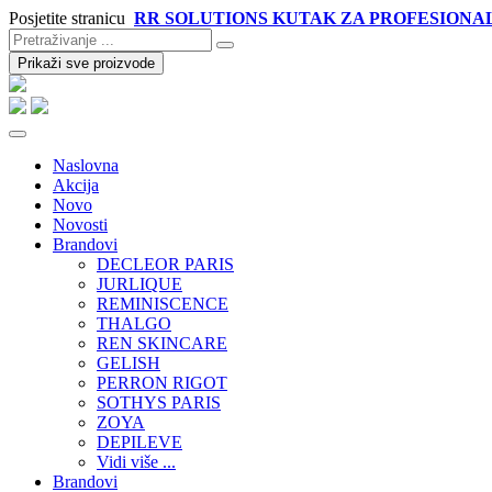
Posjetite stranicu
RR SOLUTIONS KUTAK ZA PROFESIONA
Prikaži sve proizvode
Naslovna
Akcija
Novo
Novosti
Brandovi
DECLEOR PARIS
JURLIQUE
REMINISCENCE
THALGO
REN SKINCARE
GELISH
PERRON RIGOT
SOTHYS PARIS
ZOYA
DEPILEVE
Vidi više ...
Brandovi