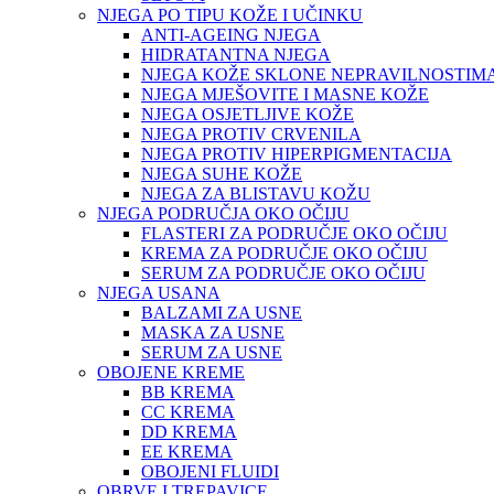
NJEGA PO TIPU KOŽE I UČINKU
ANTI-AGEING NJEGA
HIDRATANTNA NJEGA
NJEGA KOŽE SKLONE NEPRAVILNOSTIM
NJEGA MJEŠOVITE I MASNE KOŽE
NJEGA OSJETLJIVE KOŽE
NJEGA PROTIV CRVENILA
NJEGA PROTIV HIPERPIGMENTACIJA
NJEGA SUHE KOŽE
NJEGA ZA BLISTAVU KOŽU
NJEGA PODRUČJA OKO OČIJU
FLASTERI ZA PODRUČJE OKO OČIJU
KREMA ZA PODRUČJE OKO OČIJU
SERUM ZA PODRUČJE OKO OČIJU
NJEGA USANA
BALZAMI ZA USNE
MASKA ZA USNE
SERUM ZA USNE
OBOJENE KREME
BB KREMA
CC KREMA
DD KREMA
EE KREMA
OBOJENI FLUIDI
OBRVE I TREPAVICE