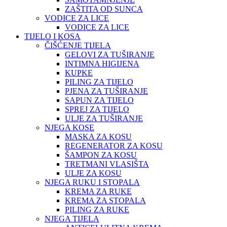
ZAŠTITA OD SUNCA
VODICE ZA LICE
VODICE ZA LICE
TIJELO I KOSA
ČIŠĆENJE TIJELA
GELOVI ZA TUŠIRANJE
INTIMNA HIGIJENA
KUPKE
PILING ZA TIJELO
PJENA ZA TUŠIRANJE
SAPUN ZA TIJELO
SPREJ ZA TIJELO
ULJE ZA TUŠIRANJE
NJEGA KOSE
MASKA ZA KOSU
REGENERATOR ZA KOSU
ŠAMPON ZA KOSU
TRETMANI VLASIŠTA
ULJE ZA KOSU
NJEGA RUKU I STOPALA
KREMA ZA RUKE
KREMA ZA STOPALA
PILING ZA RUKE
NJEGA TIJELA