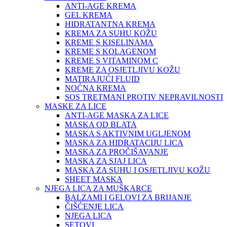
ANTI-AGE KREMA
GEL KREMA
HIDRATANTNA KREMA
KREMA ZA SUHU KOŽU
KREME S KISELINAMA
KREME S KOLAGENOM
KREME S VITAMINOM C
KREME ZA OSJETLJIVU KOŽU
MATIRAJUĆI FLUID
NOĆNA KREMA
SOS TRETMANI PROTIV NEPRAVILNOSTI
MASKE ZA LICE
ANTI-AGE MASKA ZA LICE
MASKA OD BLATA
MASKA S AKTIVNIM UGLJENOM
MASKA ZA HIDRATACIJU LICA
MASKA ZA PROČIŠAVANJE
MASKA ZA SJAJ LICA
MASKA ZA SUHU I OSJETLJIVU KOŽU
SHEET MASKA
NJEGA LICA ZA MUŠKARCE
BALZAMI I GELOVI ZA BRIJANJE
ČIŠĆENJE LICA
NJEGA LICA
SETOVI