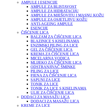
AMPULE I ESENCIJE
AMPULE ZA BLISTAVOST
AMPULE ZA HIDRATACIJU
AMPULE ZA MJEŠOVITU I MASNU KOŽU
AMPULE ZA OSJETLJIVU KOŽU
ANTI-AGEING AMPULE
ESENCIJE
ČIŠĆENJE LICA
BALZAM ZA ČIŠĆENJE LICA
BLAZINICE S KISELINAMA
ENZIMSKI PILING ZA LICE
GEL ZA ČIŠĆENJE LICA
KREMA ZA ČIŠĆENJE LICA
MICELARNA VODICA
MLIJEKO ZA ČIŠĆENJE LICA
ODSTRANJIVAČ ŠMINKE
PILING ZA LICE
PJENA ZA ČIŠĆENJE LICA
SAPUNI ZA LICE
TONIK ZA LICE
TONIK ZA LICE S KISELINAMA
ULJE ZA ČIŠĆENJE LICA
DODACI ZA MASAŽU LICA
DODACI ZA MASAŽU LICA
KREME ZA LICE