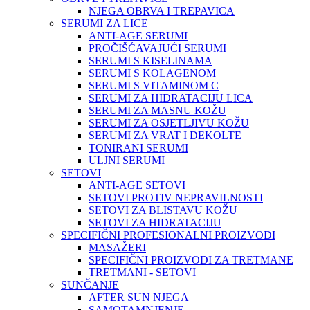
NJEGA OBRVA I TREPAVICA
SERUMI ZA LICE
ANTI-AGE SERUMI
PROČIŠĆAVAJUĆI SERUMI
SERUMI S KISELINAMA
SERUMI S KOLAGENOM
SERUMI S VITAMINOM C
SERUMI ZA HIDRATACIJU LICA
SERUMI ZA MASNU KOŽU
SERUMI ZA OSJETLJIVU KOŽU
SERUMI ZA VRAT I DEKOLTE
TONIRANI SERUMI
ULJNI SERUMI
SETOVI
ANTI-AGE SETOVI
SETOVI PROTIV NEPRAVILNOSTI
SETOVI ZA BLISTAVU KOŽU
SETOVI ZA HIDRATACIJU
SPECIFIČNI PROFESIONALNI PROIZVODI
MASAŽERI
SPECIFIČNI PROIZVODI ZA TRETMANE
TRETMANI - SETOVI
SUNČANJE
AFTER SUN NJEGA
SAMOTAMNJENJE