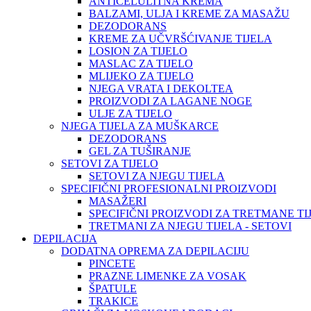
ANTICELULITNA KREMA
BALZAMI, ULJA I KREME ZA MASAŽU
DEZODORANS
KREME ZA UČVRŠĆIVANJE TIJELA
LOSION ZA TIJELO
MASLAC ZA TIJELO
MLIJEKO ZA TIJELO
NJEGA VRATA I DEKOLTEA
PROIZVODI ZA LAGANE NOGE
ULJE ZA TIJELO
NJEGA TIJELA ZA MUŠKARCE
DEZODORANS
GEL ZA TUŠIRANJE
SETOVI ZA TIJELO
SETOVI ZA NJEGU TIJELA
SPECIFIČNI PROFESIONALNI PROIZVODI
MASAŽERI
SPECIFIČNI PROIZVODI ZA TRETMANE TI
TRETMANI ZA NJEGU TIJELA - SETOVI
DEPILACIJA
DODATNA OPREMA ZA DEPILACIJU
PINCETE
PRAZNE LIMENKE ZA VOSAK
ŠPATULE
TRAKICE