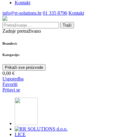
Kontakt
info@rr-solutions.hr
01 335 8796
Kontakt
Traži
Zadnje pretraživano
Brandovi:
Kategorije:
Prikaži sve proizvode
0,00 €
Usporedba
Favoriti
Prijavi se
LICE