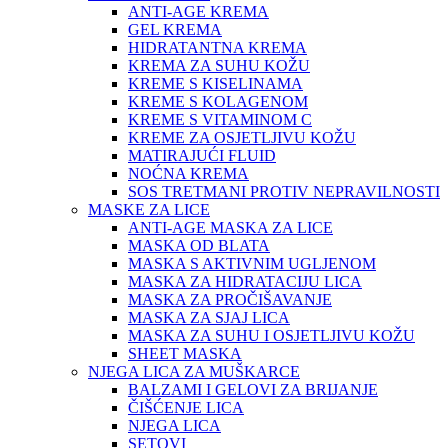
ANTI-AGE KREMA
GEL KREMA
HIDRATANTNA KREMA
KREMA ZA SUHU KOŽU
KREME S KISELINAMA
KREME S KOLAGENOM
KREME S VITAMINOM C
KREME ZA OSJETLJIVU KOŽU
MATIRAJUĆI FLUID
NOĆNA KREMA
SOS TRETMANI PROTIV NEPRAVILNOSTI
MASKE ZA LICE
ANTI-AGE MASKA ZA LICE
MASKA OD BLATA
MASKA S AKTIVNIM UGLJENOM
MASKA ZA HIDRATACIJU LICA
MASKA ZA PROČIŠAVANJE
MASKA ZA SJAJ LICA
MASKA ZA SUHU I OSJETLJIVU KOŽU
SHEET MASKA
NJEGA LICA ZA MUŠKARCE
BALZAMI I GELOVI ZA BRIJANJE
ČIŠĆENJE LICA
NJEGA LICA
SETOVI