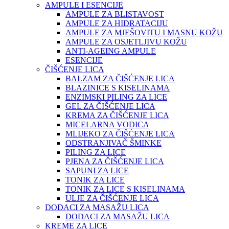
AMPULE I ESENCIJE
AMPULE ZA BLISTAVOST
AMPULE ZA HIDRATACIJU
AMPULE ZA MJEŠOVITU I MASNU KOŽU
AMPULE ZA OSJETLJIVU KOŽU
ANTI-AGEING AMPULE
ESENCIJE
ČIŠĆENJE LICA
BALZAM ZA ČIŠĆENJE LICA
BLAZINICE S KISELINAMA
ENZIMSKI PILING ZA LICE
GEL ZA ČIŠĆENJE LICA
KREMA ZA ČIŠĆENJE LICA
MICELARNA VODICA
MLIJEKO ZA ČIŠĆENJE LICA
ODSTRANJIVAČ ŠMINKE
PILING ZA LICE
PJENA ZA ČIŠĆENJE LICA
SAPUNI ZA LICE
TONIK ZA LICE
TONIK ZA LICE S KISELINAMA
ULJE ZA ČIŠĆENJE LICA
DODACI ZA MASAŽU LICA
DODACI ZA MASAŽU LICA
KREME ZA LICE