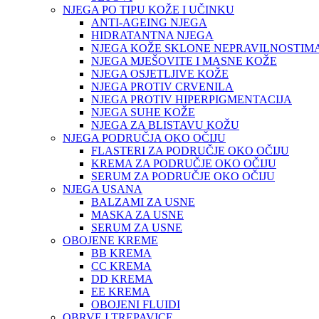
NJEGA PO TIPU KOŽE I UČINKU
ANTI-AGEING NJEGA
HIDRATANTNA NJEGA
NJEGA KOŽE SKLONE NEPRAVILNOSTIM
NJEGA MJEŠOVITE I MASNE KOŽE
NJEGA OSJETLJIVE KOŽE
NJEGA PROTIV CRVENILA
NJEGA PROTIV HIPERPIGMENTACIJA
NJEGA SUHE KOŽE
NJEGA ZA BLISTAVU KOŽU
NJEGA PODRUČJA OKO OČIJU
FLASTERI ZA PODRUČJE OKO OČIJU
KREMA ZA PODRUČJE OKO OČIJU
SERUM ZA PODRUČJE OKO OČIJU
NJEGA USANA
BALZAMI ZA USNE
MASKA ZA USNE
SERUM ZA USNE
OBOJENE KREME
BB KREMA
CC KREMA
DD KREMA
EE KREMA
OBOJENI FLUIDI
OBRVE I TREPAVICE