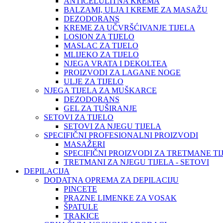
ANTICELULITNA KREMA
BALZAMI, ULJA I KREME ZA MASAŽU
DEZODORANS
KREME ZA UČVRŠĆIVANJE TIJELA
LOSION ZA TIJELO
MASLAC ZA TIJELO
MLIJEKO ZA TIJELO
NJEGA VRATA I DEKOLTEA
PROIZVODI ZA LAGANE NOGE
ULJE ZA TIJELO
NJEGA TIJELA ZA MUŠKARCE
DEZODORANS
GEL ZA TUŠIRANJE
SETOVI ZA TIJELO
SETOVI ZA NJEGU TIJELA
SPECIFIČNI PROFESIONALNI PROIZVODI
MASAŽERI
SPECIFIČNI PROIZVODI ZA TRETMANE TI
TRETMANI ZA NJEGU TIJELA - SETOVI
DEPILACIJA
DODATNA OPREMA ZA DEPILACIJU
PINCETE
PRAZNE LIMENKE ZA VOSAK
ŠPATULE
TRAKICE