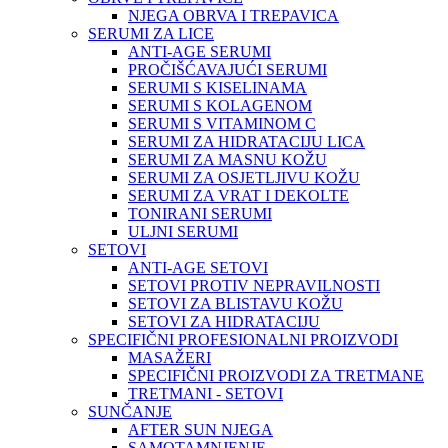
NJEGA OBRVA I TREPAVICA
SERUMI ZA LICE
ANTI-AGE SERUMI
PROČIŠĆAVAJUĆI SERUMI
SERUMI S KISELINAMA
SERUMI S KOLAGENOM
SERUMI S VITAMINOM C
SERUMI ZA HIDRATACIJU LICA
SERUMI ZA MASNU KOŽU
SERUMI ZA OSJETLJIVU KOŽU
SERUMI ZA VRAT I DEKOLTE
TONIRANI SERUMI
ULJNI SERUMI
SETOVI
ANTI-AGE SETOVI
SETOVI PROTIV NEPRAVILNOSTI
SETOVI ZA BLISTAVU KOŽU
SETOVI ZA HIDRATACIJU
SPECIFIČNI PROFESIONALNI PROIZVODI
MASAŽERI
SPECIFIČNI PROIZVODI ZA TRETMANE
TRETMANI - SETOVI
SUNČANJE
AFTER SUN NJEGA
SAMOTAMNJENJE