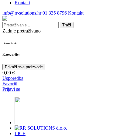
Kontakt
info@rr-solutions.hr
01 335 8796
Kontakt
Traži
Zadnje pretraživano
Brandovi:
Kategorije:
Prikaži sve proizvode
0,00 €
Usporedba
Favoriti
Prijavi se
LICE