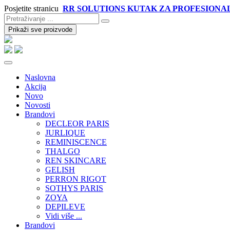
Posjetite stranicu
RR SOLUTIONS KUTAK ZA PROFESIONA
Prikaži sve proizvode
Naslovna
Akcija
Novo
Novosti
Brandovi
DECLEOR PARIS
JURLIQUE
REMINISCENCE
THALGO
REN SKINCARE
GELISH
PERRON RIGOT
SOTHYS PARIS
ZOYA
DEPILEVE
Vidi više ...
Brandovi