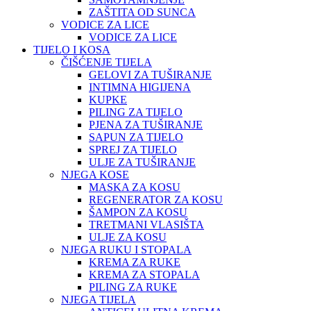
ZAŠTITA OD SUNCA
VODICE ZA LICE
VODICE ZA LICE
TIJELO I KOSA
ČIŠĆENJE TIJELA
GELOVI ZA TUŠIRANJE
INTIMNA HIGIJENA
KUPKE
PILING ZA TIJELO
PJENA ZA TUŠIRANJE
SAPUN ZA TIJELO
SPREJ ZA TIJELO
ULJE ZA TUŠIRANJE
NJEGA KOSE
MASKA ZA KOSU
REGENERATOR ZA KOSU
ŠAMPON ZA KOSU
TRETMANI VLASIŠTA
ULJE ZA KOSU
NJEGA RUKU I STOPALA
KREMA ZA RUKE
KREMA ZA STOPALA
PILING ZA RUKE
NJEGA TIJELA