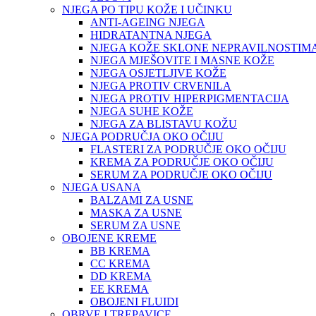
NJEGA PO TIPU KOŽE I UČINKU
ANTI-AGEING NJEGA
HIDRATANTNA NJEGA
NJEGA KOŽE SKLONE NEPRAVILNOSTIM
NJEGA MJEŠOVITE I MASNE KOŽE
NJEGA OSJETLJIVE KOŽE
NJEGA PROTIV CRVENILA
NJEGA PROTIV HIPERPIGMENTACIJA
NJEGA SUHE KOŽE
NJEGA ZA BLISTAVU KOŽU
NJEGA PODRUČJA OKO OČIJU
FLASTERI ZA PODRUČJE OKO OČIJU
KREMA ZA PODRUČJE OKO OČIJU
SERUM ZA PODRUČJE OKO OČIJU
NJEGA USANA
BALZAMI ZA USNE
MASKA ZA USNE
SERUM ZA USNE
OBOJENE KREME
BB KREMA
CC KREMA
DD KREMA
EE KREMA
OBOJENI FLUIDI
OBRVE I TREPAVICE