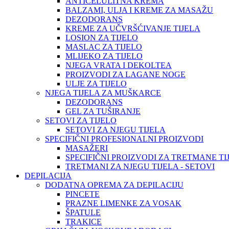
ANTICELULITNA KREMA
BALZAMI, ULJA I KREME ZA MASAŽU
DEZODORANS
KREME ZA UČVRŠĆIVANJE TIJELA
LOSION ZA TIJELO
MASLAC ZA TIJELO
MLIJEKO ZA TIJELO
NJEGA VRATA I DEKOLTEA
PROIZVODI ZA LAGANE NOGE
ULJE ZA TIJELO
NJEGA TIJELA ZA MUŠKARCE
DEZODORANS
GEL ZA TUŠIRANJE
SETOVI ZA TIJELO
SETOVI ZA NJEGU TIJELA
SPECIFIČNI PROFESIONALNI PROIZVODI
MASAŽERI
SPECIFIČNI PROIZVODI ZA TRETMANE TI
TRETMANI ZA NJEGU TIJELA - SETOVI
DEPILACIJA
DODATNA OPREMA ZA DEPILACIJU
PINCETE
PRAZNE LIMENKE ZA VOSAK
ŠPATULE
TRAKICE