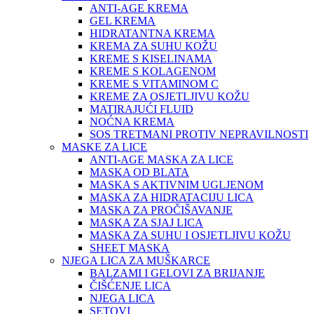
ANTI-AGE KREMA
GEL KREMA
HIDRATANTNA KREMA
KREMA ZA SUHU KOŽU
KREME S KISELINAMA
KREME S KOLAGENOM
KREME S VITAMINOM C
KREME ZA OSJETLJIVU KOŽU
MATIRAJUĆI FLUID
NOĆNA KREMA
SOS TRETMANI PROTIV NEPRAVILNOSTI
MASKE ZA LICE
ANTI-AGE MASKA ZA LICE
MASKA OD BLATA
MASKA S AKTIVNIM UGLJENOM
MASKA ZA HIDRATACIJU LICA
MASKA ZA PROČIŠAVANJE
MASKA ZA SJAJ LICA
MASKA ZA SUHU I OSJETLJIVU KOŽU
SHEET MASKA
NJEGA LICA ZA MUŠKARCE
BALZAMI I GELOVI ZA BRIJANJE
ČIŠĆENJE LICA
NJEGA LICA
SETOVI