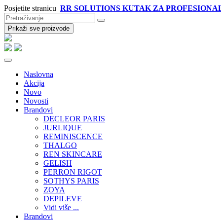
Posjetite stranicu
RR SOLUTIONS KUTAK ZA PROFESIONA
Prikaži sve proizvode
Naslovna
Akcija
Novo
Novosti
Brandovi
DECLEOR PARIS
JURLIQUE
REMINISCENCE
THALGO
REN SKINCARE
GELISH
PERRON RIGOT
SOTHYS PARIS
ZOYA
DEPILEVE
Vidi više ...
Brandovi