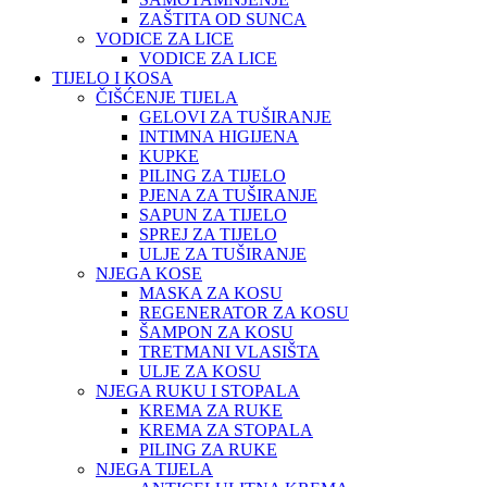
ZAŠTITA OD SUNCA
VODICE ZA LICE
VODICE ZA LICE
TIJELO I KOSA
ČIŠĆENJE TIJELA
GELOVI ZA TUŠIRANJE
INTIMNA HIGIJENA
KUPKE
PILING ZA TIJELO
PJENA ZA TUŠIRANJE
SAPUN ZA TIJELO
SPREJ ZA TIJELO
ULJE ZA TUŠIRANJE
NJEGA KOSE
MASKA ZA KOSU
REGENERATOR ZA KOSU
ŠAMPON ZA KOSU
TRETMANI VLASIŠTA
ULJE ZA KOSU
NJEGA RUKU I STOPALA
KREMA ZA RUKE
KREMA ZA STOPALA
PILING ZA RUKE
NJEGA TIJELA