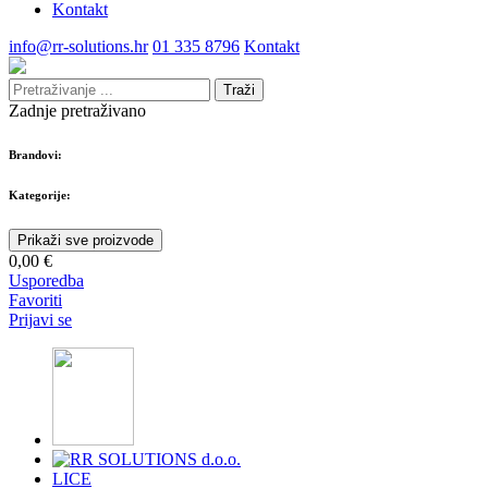
Kontakt
info@rr-solutions.hr
01 335 8796
Kontakt
Traži
Zadnje pretraživano
Brandovi:
Kategorije:
Prikaži sve proizvode
0,00 €
Usporedba
Favoriti
Prijavi se
LICE