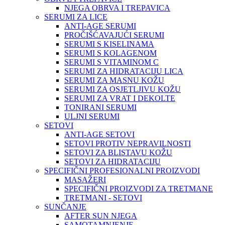
NJEGA OBRVA I TREPAVICA
SERUMI ZA LICE
ANTI-AGE SERUMI
PROČIŠĆAVAJUĆI SERUMI
SERUMI S KISELINAMA
SERUMI S KOLAGENOM
SERUMI S VITAMINOM C
SERUMI ZA HIDRATACIJU LICA
SERUMI ZA MASNU KOŽU
SERUMI ZA OSJETLJIVU KOŽU
SERUMI ZA VRAT I DEKOLTE
TONIRANI SERUMI
ULJNI SERUMI
SETOVI
ANTI-AGE SETOVI
SETOVI PROTIV NEPRAVILNOSTI
SETOVI ZA BLISTAVU KOŽU
SETOVI ZA HIDRATACIJU
SPECIFIČNI PROFESIONALNI PROIZVODI
MASAŽERI
SPECIFIČNI PROIZVODI ZA TRETMANE
TRETMANI - SETOVI
SUNČANJE
AFTER SUN NJEGA
SAMOTAMNJENJE