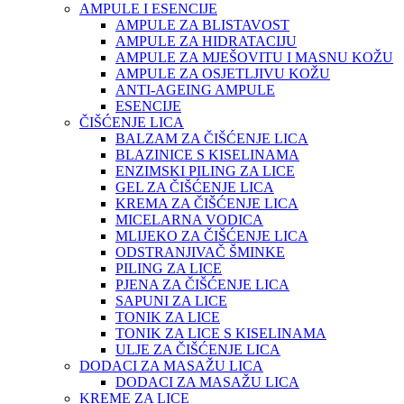
AMPULE I ESENCIJE
AMPULE ZA BLISTAVOST
AMPULE ZA HIDRATACIJU
AMPULE ZA MJEŠOVITU I MASNU KOŽU
AMPULE ZA OSJETLJIVU KOŽU
ANTI-AGEING AMPULE
ESENCIJE
ČIŠĆENJE LICA
BALZAM ZA ČIŠĆENJE LICA
BLAZINICE S KISELINAMA
ENZIMSKI PILING ZA LICE
GEL ZA ČIŠĆENJE LICA
KREMA ZA ČIŠĆENJE LICA
MICELARNA VODICA
MLIJEKO ZA ČIŠĆENJE LICA
ODSTRANJIVAČ ŠMINKE
PILING ZA LICE
PJENA ZA ČIŠĆENJE LICA
SAPUNI ZA LICE
TONIK ZA LICE
TONIK ZA LICE S KISELINAMA
ULJE ZA ČIŠĆENJE LICA
DODACI ZA MASAŽU LICA
DODACI ZA MASAŽU LICA
KREME ZA LICE