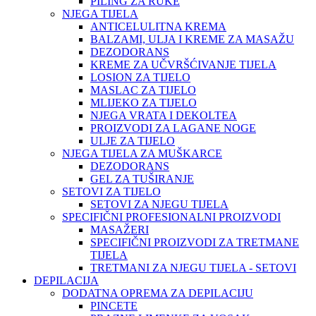
PILING ZA RUKE
NJEGA TIJELA
ANTICELULITNA KREMA
BALZAMI, ULJA I KREME ZA MASAŽU
DEZODORANS
KREME ZA UČVRŠĆIVANJE TIJELA
LOSION ZA TIJELO
MASLAC ZA TIJELO
MLIJEKO ZA TIJELO
NJEGA VRATA I DEKOLTEA
PROIZVODI ZA LAGANE NOGE
ULJE ZA TIJELO
NJEGA TIJELA ZA MUŠKARCE
DEZODORANS
GEL ZA TUŠIRANJE
SETOVI ZA TIJELO
SETOVI ZA NJEGU TIJELA
SPECIFIČNI PROFESIONALNI PROIZVODI
MASAŽERI
SPECIFIČNI PROIZVODI ZA TRETMANE
TIJELA
TRETMANI ZA NJEGU TIJELA - SETOVI
DEPILACIJA
DODATNA OPREMA ZA DEPILACIJU
PINCETE