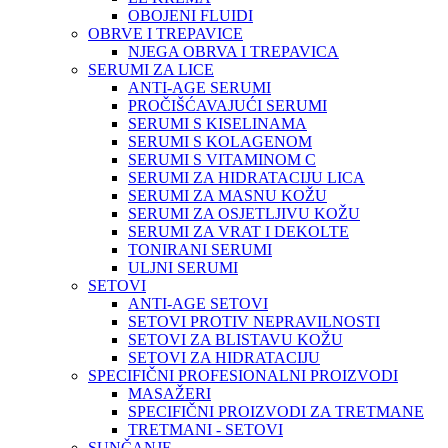
OBOJENI FLUIDI
OBRVE I TREPAVICE
NJEGA OBRVA I TREPAVICA
SERUMI ZA LICE
ANTI-AGE SERUMI
PROČIŠĆAVAJUĆI SERUMI
SERUMI S KISELINAMA
SERUMI S KOLAGENOM
SERUMI S VITAMINOM C
SERUMI ZA HIDRATACIJU LICA
SERUMI ZA MASNU KOŽU
SERUMI ZA OSJETLJIVU KOŽU
SERUMI ZA VRAT I DEKOLTE
TONIRANI SERUMI
ULJNI SERUMI
SETOVI
ANTI-AGE SETOVI
SETOVI PROTIV NEPRAVILNOSTI
SETOVI ZA BLISTAVU KOŽU
SETOVI ZA HIDRATACIJU
SPECIFIČNI PROFESIONALNI PROIZVODI
MASAŽERI
SPECIFIČNI PROIZVODI ZA TRETMANE
TRETMANI - SETOVI
SUNČANJE