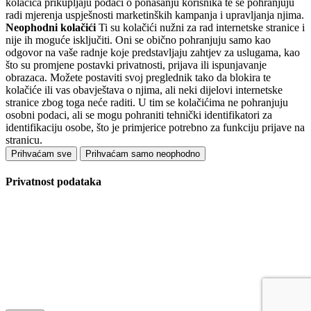
kolačića prikupljaju podaci o ponašanju korisnika te se pohranjuju
radi mjerenja uspješnosti marketinških kampanja i upravljanja njima.
Neophodni kolačići
Ti su kolačići nužni za rad internetske stranice i
nije ih moguće isključiti. Oni se obično pohranjuju samo kao
odgovor na vaše radnje koje predstavljaju zahtjev za uslugama, kao
što su promjene postavki privatnosti, prijava ili ispunjavanje
obrazaca. Možete postaviti svoj preglednik tako da blokira te
kolačiće ili vas obavještava o njima, ali neki dijelovi internetske
stranice zbog toga neće raditi. U tim se kolačićima ne pohranjuju
osobni podaci, ali se mogu pohraniti tehnički identifikatori za
identifikaciju osobe, što je primjerice potrebno za funkciju prijave na
stranicu.
Prihvaćam sve
Prihvaćam samo neophodno
Privatnost podataka