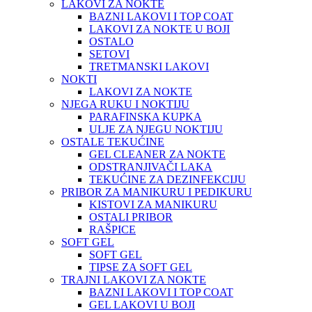
LAKOVI ZA NOKTE
BAZNI LAKOVI I TOP COAT
LAKOVI ZA NOKTE U BOJI
OSTALO
SETOVI
TRETMANSKI LAKOVI
NOKTI
LAKOVI ZA NOKTE
NJEGA RUKU I NOKTIJU
PARAFINSKA KUPKA
ULJE ZA NJEGU NOKTIJU
OSTALE TEKUĆINE
GEL CLEANER ZA NOKTE
ODSTRANJIVAČI LAKA
TEKUĆINE ZA DEZINFEKCIJU
PRIBOR ZA MANIKURU I PEDIKURU
KISTOVI ZA MANIKURU
OSTALI PRIBOR
RAŠPICE
SOFT GEL
SOFT GEL
TIPSE ZA SOFT GEL
TRAJNI LAKOVI ZA NOKTE
BAZNI LAKOVI I TOP COAT
GEL LAKOVI U BOJI