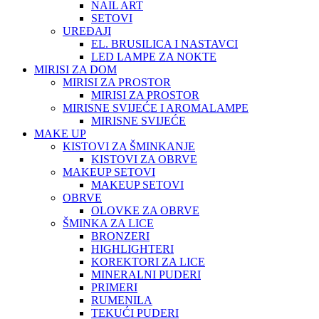
NAIL ART
SETOVI
UREĐAJI
EL. BRUSILICA I NASTAVCI
LED LAMPE ZA NOKTE
MIRISI ZA DOM
MIRISI ZA PROSTOR
MIRISI ZA PROSTOR
MIRISNE SVIJEĆE I AROMALAMPE
MIRISNE SVIJEĆE
MAKE UP
KISTOVI ZA ŠMINKANJE
KISTOVI ZA OBRVE
MAKEUP SETOVI
MAKEUP SETOVI
OBRVE
OLOVKE ZA OBRVE
ŠMINKA ZA LICE
BRONZERI
HIGHLIGHTERI
KOREKTORI ZA LICE
MINERALNI PUDERI
PRIMERI
RUMENILA
TEKUĆI PUDERI