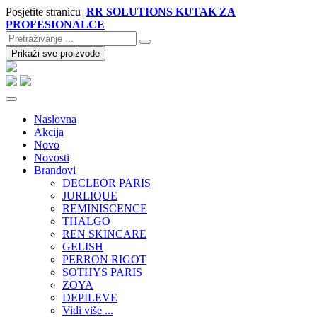
Posjetite stranicu
RR SOLUTIONS KUTAK ZA
PROFESIONALCE
Prikaži sve proizvode
Naslovna
Akcija
Novo
Novosti
Brandovi
DECLEOR PARIS
JURLIQUE
REMINISCENCE
THALGO
REN SKINCARE
GELISH
PERRON RIGOT
SOTHYS PARIS
ZOYA
DEPILEVE
Vidi više ...