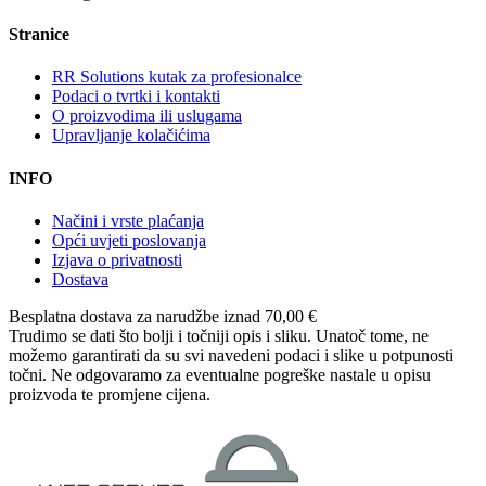
Stranice
RR Solutions kutak za profesionalce
Podaci o tvrtki i kontakti
O proizvodima ili uslugama
Upravljanje kolačićima
INFO
Načini i vrste plaćanja
Opći uvjeti poslovanja
Izjava o privatnosti
Dostava
Besplatna dostava
za narudžbe iznad 70,00 €
Trudimo se dati što bolji i točniji opis i sliku. Unatoč tome, ne
možemo garantirati da su svi navedeni podaci i slike u potpunosti
točni. Ne odgovaramo za eventualne pogreške nastale u opisu
proizvoda te promjene cijena.