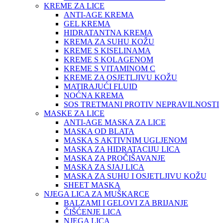
KREME ZA LICE
ANTI-AGE KREMA
GEL KREMA
HIDRATANTNA KREMA
KREMA ZA SUHU KOŽU
KREME S KISELINAMA
KREME S KOLAGENOM
KREME S VITAMINOM C
KREME ZA OSJETLJIVU KOŽU
MATIRAJUĆI FLUID
NOĆNA KREMA
SOS TRETMANI PROTIV NEPRAVILNOSTI
MASKE ZA LICE
ANTI-AGE MASKA ZA LICE
MASKA OD BLATA
MASKA S AKTIVNIM UGLJENOM
MASKA ZA HIDRATACIJU LICA
MASKA ZA PROČIŠAVANJE
MASKA ZA SJAJ LICA
MASKA ZA SUHU I OSJETLJIVU KOŽU
SHEET MASKA
NJEGA LICA ZA MUŠKARCE
BALZAMI I GELOVI ZA BRIJANJE
ČIŠĆENJE LICA
NJEGA LICA