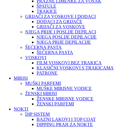
PRAZNE LIMENKE ZA VOSAK
ŠPATULE
TRAKICE
GRIJAČI ZA VOSKOVE I DODACI
DODACI ZA GRIJAČE
GRIJAČI ZA VOSKOVE
NJEGA PRIJE I POSLIJE DEPILACI
NJEGA POSLIJE DEPILACIJE
NJEGA PRIJE DEPILACIJE
ŠEĆERNA PASTA
ŠEĆERNA PASTA
VOSKOVI
FILM VOSKOVI BEZ TRAKICA
KLASIČNI VOSKOVI S TRAKICAMA
PATRONE
MIRISI
MUŠKI PARFEMI
MUŠKE MIRISNE VODICE
ŽENSKI MIRISI
ŽENSKE MIRISNE VODICE
ŽENSKI PARFEMI
NOKTI
DIP SISTEM
BAZNI LAKOVI I TOP COAT
DIPPING PRAH ZA NOKTE