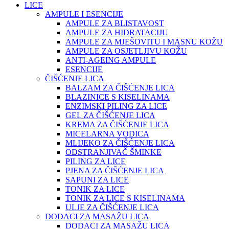
LICE
AMPULE I ESENCIJE
AMPULE ZA BLISTAVOST
AMPULE ZA HIDRATACIJU
AMPULE ZA MJEŠOVITU I MASNU KOŽU
AMPULE ZA OSJETLJIVU KOŽU
ANTI-AGEING AMPULE
ESENCIJE
ČIŠĆENJE LICA
BALZAM ZA ČIŠĆENJE LICA
BLAZINICE S KISELINAMA
ENZIMSKI PILING ZA LICE
GEL ZA ČIŠĆENJE LICA
KREMA ZA ČIŠĆENJE LICA
MICELARNA VODICA
MLIJEKO ZA ČIŠĆENJE LICA
ODSTRANJIVAČ ŠMINKE
PILING ZA LICE
PJENA ZA ČIŠĆENJE LICA
SAPUNI ZA LICE
TONIK ZA LICE
TONIK ZA LICE S KISELINAMA
ULJE ZA ČIŠĆENJE LICA
DODACI ZA MASAŽU LICA
DODACI ZA MASAŽU LICA