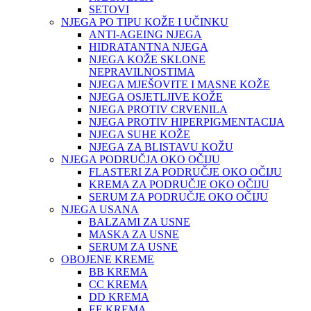
SETOVI
NJEGA PO TIPU KOŽE I UČINKU
ANTI-AGEING NJEGA
HIDRATANTNA NJEGA
NJEGA KOŽE SKLONE
NEPRAVILNOSTIMA
NJEGA MJEŠOVITE I MASNE KOŽE
NJEGA OSJETLJIVE KOŽE
NJEGA PROTIV CRVENILA
NJEGA PROTIV HIPERPIGMENTACIJA
NJEGA SUHE KOŽE
NJEGA ZA BLISTAVU KOŽU
NJEGA PODRUČJA OKO OČIJU
FLASTERI ZA PODRUČJE OKO OČIJU
KREMA ZA PODRUČJE OKO OČIJU
SERUM ZA PODRUČJE OKO OČIJU
NJEGA USANA
BALZAMI ZA USNE
MASKA ZA USNE
SERUM ZA USNE
OBOJENE KREME
BB KREMA
CC KREMA
DD KREMA
EE KREMA