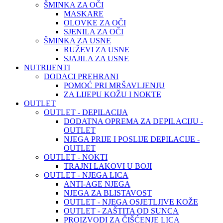
ŠMINKA ZA OČI
MASKARE
OLOVKE ZA OČI
SJENILA ZA OČI
ŠMINKA ZA USNE
RUŽEVI ZA USNE
SJAJILA ZA USNE
NUTRIJENTI
DODACI PREHRANI
POMOĆ PRI MRŠAVLJENJU
ZA LIJEPU KOŽU I NOKTE
OUTLET
OUTLET - DEPILACIJA
DODATNA OPREMA ZA DEPILACIJU -
OUTLET
NJEGA PRIJE I POSLIJE DEPILACIJE -
OUTLET
OUTLET - NOKTI
TRAJNI LAKOVI U BOJI
OUTLET - NJEGA LICA
ANTI-AGE NJEGA
NJEGA ZA BLISTAVOST
OUTLET - NJEGA OSJETLJIVE KOŽE
OUTLET - ZAŠTITA OD SUNCA
PROIZVODI ZA ČIŠĆENJE LICA