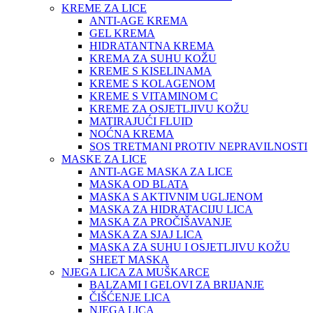
KREME ZA LICE
ANTI-AGE KREMA
GEL KREMA
HIDRATANTNA KREMA
KREMA ZA SUHU KOŽU
KREME S KISELINAMA
KREME S KOLAGENOM
KREME S VITAMINOM C
KREME ZA OSJETLJIVU KOŽU
MATIRAJUĆI FLUID
NOĆNA KREMA
SOS TRETMANI PROTIV NEPRAVILNOSTI
MASKE ZA LICE
ANTI-AGE MASKA ZA LICE
MASKA OD BLATA
MASKA S AKTIVNIM UGLJENOM
MASKA ZA HIDRATACIJU LICA
MASKA ZA PROČIŠAVANJE
MASKA ZA SJAJ LICA
MASKA ZA SUHU I OSJETLJIVU KOŽU
SHEET MASKA
NJEGA LICA ZA MUŠKARCE
BALZAMI I GELOVI ZA BRIJANJE
ČIŠĆENJE LICA
NJEGA LICA