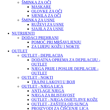
ŠMINKA ZA OČI
MASKARE
OLOVKE ZA OČI
SJENILA ZA OČI
ŠMINKA ZA USNE
RUŽEVI ZA USNE
SJAJILA ZA USNE
NUTRIJENTI
DODACI PREHRANI
POMOĆ PRI MRŠAVLJENJU
ZA LIJEPU KOŽU I NOKTE
OUTLET
OUTLET - DEPILACIJA
DODATNA OPREMA ZA DEPILACIJU -
OUTLET
NJEGA PRIJE I POSLIJE DEPILACIJE -
OUTLET
OUTLET - NOKTI
TRAJNI LAKOVI U BOJI
OUTLET - NJEGA LICA
ANTI-AGE NJEGA
NJEGA ZA BLISTAVOST
OUTLET - NJEGA OSJETLJIVE KOŽE
OUTLET - ZAŠTITA OD SUNCA
PROIZVODI ZA ČIŠĆENJE LICA