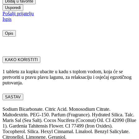
Dodaj u favorite
Usporedi
Pošalji prijatelju
Ispis
Opis
KAKO KORISTITI
1 tabletu za kupku ubacite u kadu s toplom vodom, koja će se
pretvoriti u pravu plavu lagunu, za relaksaciju i osjećaj egzotičnog
putovanja.
SASTAV
Sodium Bicarbonate. Citric Acid. Monosodium Citrate.
Maltodextrin. PEG-150. Parfum (Fragrance). Hydrated Silica. Talc.
Maris Sal (Sea Salt). Cocos Nucifera (Coconut) Oil. CI 42090 (Blue
1). Gardenia Tahitensis Flower. CI 77499 (Iron Oxides).
Tocopherol. Silica. Hexyl Cinnamal. Linalool. Benzyl Salicylate.
Citronellol. Limonene. Geraniol.