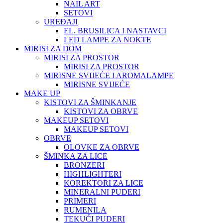
NAIL ART
SETOVI
UREĐAJI
EL. BRUSILICA I NASTAVCI
LED LAMPE ZA NOKTE
MIRISI ZA DOM
MIRISI ZA PROSTOR
MIRISI ZA PROSTOR
MIRISNE SVIJEĆE I AROMALAMPE
MIRISNE SVIJEĆE
MAKE UP
KISTOVI ZA ŠMINKANJE
KISTOVI ZA OBRVE
MAKEUP SETOVI
MAKEUP SETOVI
OBRVE
OLOVKE ZA OBRVE
ŠMINKA ZA LICE
BRONZERI
HIGHLIGHTERI
KOREKTORI ZA LICE
MINERALNI PUDERI
PRIMERI
RUMENILA
TEKUĆI PUDERI