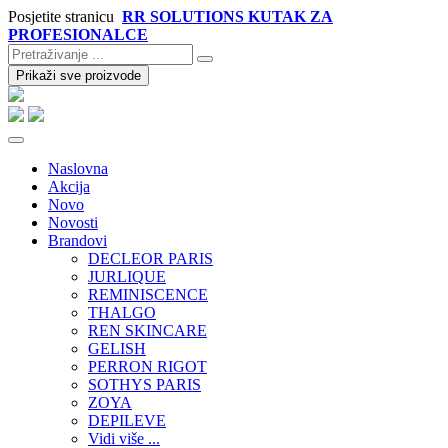
Posjetite stranicu
RR SOLUTIONS KUTAK ZA
PROFESIONALCE
Prikaži sve proizvode
Naslovna
Akcija
Novo
Novosti
Brandovi
DECLEOR PARIS
JURLIQUE
REMINISCENCE
THALGO
REN SKINCARE
GELISH
PERRON RIGOT
SOTHYS PARIS
ZOYA
DEPILEVE
Vidi više ...