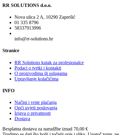
RR SOLUTIONS d.o.o.
Nova ulica 2 A, 10290 Zaprešić
01 335 8796
58337913996
info@rr-solutions.hr
Stranice
RR Solutions kutak za profesionalce
Podaci o tvrtki i kontakti
O proizvodima ili uslugama
Upravljanje kolačićima
INFO
Načini i vrste plaćanja
Opći uvjeti poslovanja
Izjava o privatnosti
Dostava
Besplatna dostava
za narudžbe iznad 70,00 €
Trudimo se dati što bolji i točniji opis i sliku. Unatoč tome, ne