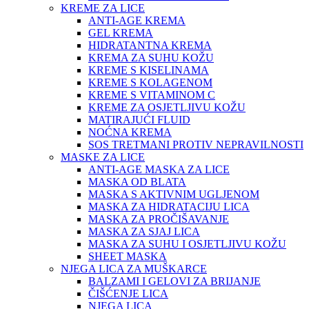
KREME ZA LICE
ANTI-AGE KREMA
GEL KREMA
HIDRATANTNA KREMA
KREMA ZA SUHU KOŽU
KREME S KISELINAMA
KREME S KOLAGENOM
KREME S VITAMINOM C
KREME ZA OSJETLJIVU KOŽU
MATIRAJUĆI FLUID
NOĆNA KREMA
SOS TRETMANI PROTIV NEPRAVILNOSTI
MASKE ZA LICE
ANTI-AGE MASKA ZA LICE
MASKA OD BLATA
MASKA S AKTIVNIM UGLJENOM
MASKA ZA HIDRATACIJU LICA
MASKA ZA PROČIŠAVANJE
MASKA ZA SJAJ LICA
MASKA ZA SUHU I OSJETLJIVU KOŽU
SHEET MASKA
NJEGA LICA ZA MUŠKARCE
BALZAMI I GELOVI ZA BRIJANJE
ČIŠĆENJE LICA
NJEGA LICA