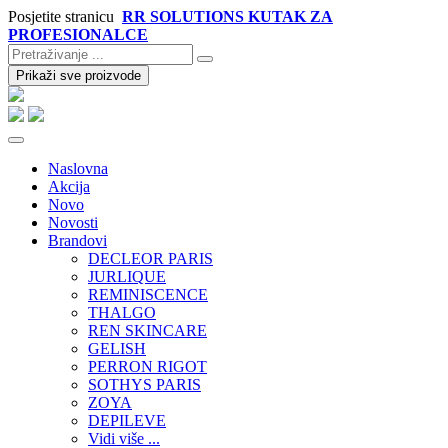
Posjetite stranicu
RR SOLUTIONS KUTAK ZA
PROFESIONALCE
Prikaži sve proizvode
Naslovna
Akcija
Novo
Novosti
Brandovi
DECLEOR PARIS
JURLIQUE
REMINISCENCE
THALGO
REN SKINCARE
GELISH
PERRON RIGOT
SOTHYS PARIS
ZOYA
DEPILEVE
Vidi više ...