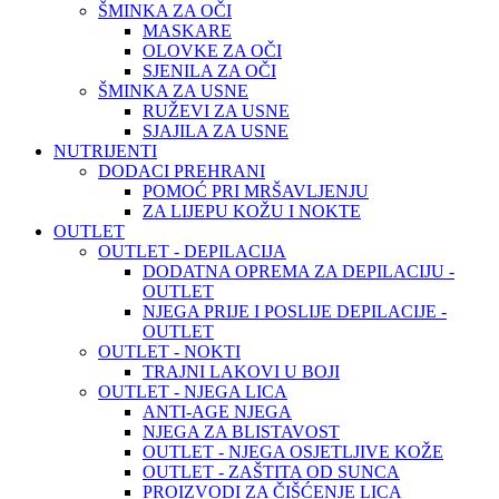
ŠMINKA ZA OČI
MASKARE
OLOVKE ZA OČI
SJENILA ZA OČI
ŠMINKA ZA USNE
RUŽEVI ZA USNE
SJAJILA ZA USNE
NUTRIJENTI
DODACI PREHRANI
POMOĆ PRI MRŠAVLJENJU
ZA LIJEPU KOŽU I NOKTE
OUTLET
OUTLET - DEPILACIJA
DODATNA OPREMA ZA DEPILACIJU -
OUTLET
NJEGA PRIJE I POSLIJE DEPILACIJE -
OUTLET
OUTLET - NOKTI
TRAJNI LAKOVI U BOJI
OUTLET - NJEGA LICA
ANTI-AGE NJEGA
NJEGA ZA BLISTAVOST
OUTLET - NJEGA OSJETLJIVE KOŽE
OUTLET - ZAŠTITA OD SUNCA
PROIZVODI ZA ČIŠĆENJE LICA