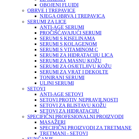
OBOJENI FLUIDI
OBRVE I TREPAVICE
NJEGA OBRVA I TREPAVICA
SERUMI ZA LICE
ANTI-AGE SERUMI
PROČIŠĆAVAJUĆI SERUMI
SERUMI S KISELINAMA
SERUMI S KOLAGENOM
SERUMI S VITAMINOM C
SERUMI ZA HIDRATACIJU LICA
SERUMI ZA MASNU KOŽU
SERUMI ZA OSJETLJIVU KOŽU
SERUMI ZA VRAT I DEKOLTE
TONIRANI SERUMI
ULJNI SERUMI
SETOVI
ANTI-AGE SETOVI
SETOVI PROTIV NEPRAVILNOSTI
SETOVI ZA BLISTAVU KOŽU
SETOVI ZA HIDRATACIJU
SPECIFIČNI PROFESIONALNI PROIZVODI
MASAŽERI
SPECIFIČNI PROIZVODI ZA TRETMANE
TRETMANI - SETOVI
SUNČANJE