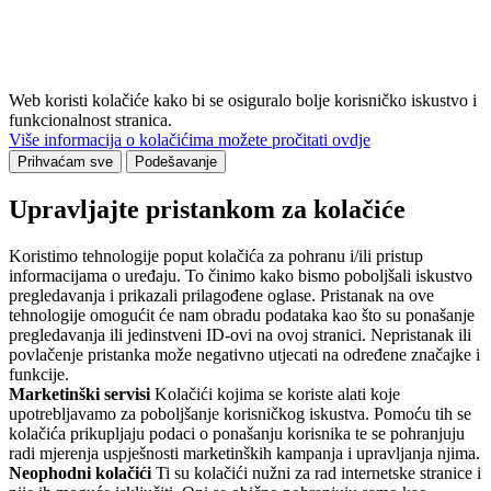
Web koristi kolačiće kako bi se osiguralo bolje korisničko iskustvo i
funkcionalnost stranica.
Više informacija o kolačićima možete pročitati ovdje
Prihvaćam sve
Podešavanje
Upravljajte pristankom za kolačiće
Koristimo tehnologije poput kolačića za pohranu i/ili pristup
informacijama o uređaju. To činimo kako bismo poboljšali iskustvo
pregledavanja i prikazali prilagođene oglase. Pristanak na ove
tehnologije omogućit će nam obradu podataka kao što su ponašanje
pregledavanja ili jedinstveni ID-ovi na ovoj stranici. Nepristanak ili
povlačenje pristanka može negativno utjecati na određene značajke i
funkcije.
Marketinški servisi
Kolačići kojima se koriste alati koje
upotrebljavamo za poboljšanje korisničkog iskustva. Pomoću tih se
kolačića prikupljaju podaci o ponašanju korisnika te se pohranjuju
radi mjerenja uspješnosti marketinških kampanja i upravljanja njima.
Neophodni kolačići
Ti su kolačići nužni za rad internetske stranice i