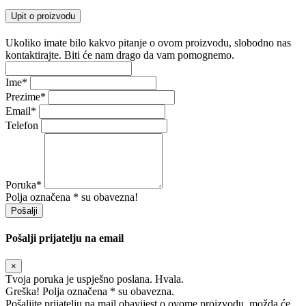
Upit o proizvodu
Ukoliko imate bilo kakvo pitanje o ovom proizvodu, slobodno nas
kontaktirajte. Biti će nam drago da vam pomognemo.
Ime
*
Prezime
*
Email
*
Telefon
Poruka
*
Polja označena * su obavezna!
Pošalji
Pošalji prijatelju na email
×
Tvoja poruka je uspješno poslana. Hvala.
Greška! Polja označena * su obavezna.
Pošaljite prijatelju na mail obavijest o ovome proizvodu, možda će