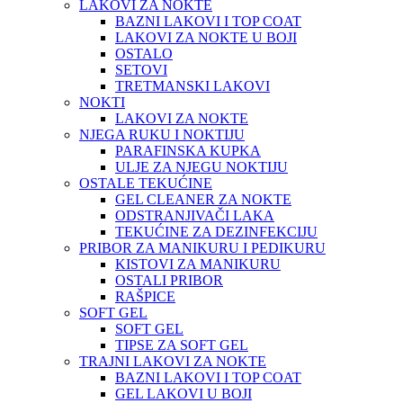
LAKOVI ZA NOKTE
BAZNI LAKOVI I TOP COAT
LAKOVI ZA NOKTE U BOJI
OSTALO
SETOVI
TRETMANSKI LAKOVI
NOKTI
LAKOVI ZA NOKTE
NJEGA RUKU I NOKTIJU
PARAFINSKA KUPKA
ULJE ZA NJEGU NOKTIJU
OSTALE TEKUĆINE
GEL CLEANER ZA NOKTE
ODSTRANJIVAČI LAKA
TEKUĆINE ZA DEZINFEKCIJU
PRIBOR ZA MANIKURU I PEDIKURU
KISTOVI ZA MANIKURU
OSTALI PRIBOR
RAŠPICE
SOFT GEL
SOFT GEL
TIPSE ZA SOFT GEL
TRAJNI LAKOVI ZA NOKTE
BAZNI LAKOVI I TOP COAT
GEL LAKOVI U BOJI