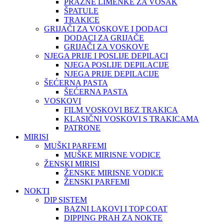
PRAZNE LIMENKE ZA VOSAK
ŠPATULE
TRAKICE
GRIJAČI ZA VOSKOVE I DODACI
DODACI ZA GRIJAČE
GRIJAČI ZA VOSKOVE
NJEGA PRIJE I POSLIJE DEPILACI
NJEGA POSLIJE DEPILACIJE
NJEGA PRIJE DEPILACIJE
ŠEĆERNA PASTA
ŠEĆERNA PASTA
VOSKOVI
FILM VOSKOVI BEZ TRAKICA
KLASIČNI VOSKOVI S TRAKICAMA
PATRONE
MIRISI
MUŠKI PARFEMI
MUŠKE MIRISNE VODICE
ŽENSKI MIRISI
ŽENSKE MIRISNE VODICE
ŽENSKI PARFEMI
NOKTI
DIP SISTEM
BAZNI LAKOVI I TOP COAT
DIPPING PRAH ZA NOKTE