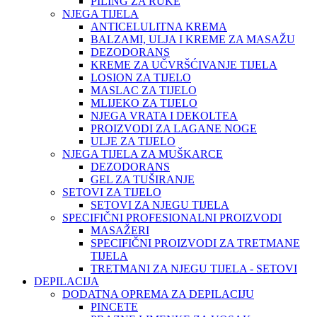
PILING ZA RUKE
NJEGA TIJELA
ANTICELULITNA KREMA
BALZAMI, ULJA I KREME ZA MASAŽU
DEZODORANS
KREME ZA UČVRŠĆIVANJE TIJELA
LOSION ZA TIJELO
MASLAC ZA TIJELO
MLIJEKO ZA TIJELO
NJEGA VRATA I DEKOLTEA
PROIZVODI ZA LAGANE NOGE
ULJE ZA TIJELO
NJEGA TIJELA ZA MUŠKARCE
DEZODORANS
GEL ZA TUŠIRANJE
SETOVI ZA TIJELO
SETOVI ZA NJEGU TIJELA
SPECIFIČNI PROFESIONALNI PROIZVODI
MASAŽERI
SPECIFIČNI PROIZVODI ZA TRETMANE
TIJELA
TRETMANI ZA NJEGU TIJELA - SETOVI
DEPILACIJA
DODATNA OPREMA ZA DEPILACIJU
PINCETE