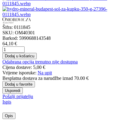
Šifra:
0111845
SKU:
OM40301
Barkod:
5990688143548
64,10 €
Dodaj u košaricu
Odabrana opcija trenutno nije dostupna
Cijena dostave:
5,00 €
Vrijeme isporuke:
Na upit
Besplatna dostava
za narudžbe iznad 70.00 €
Dodaj u favorite
Usporedi
Pošalji prijatelju
Ispis
Opis