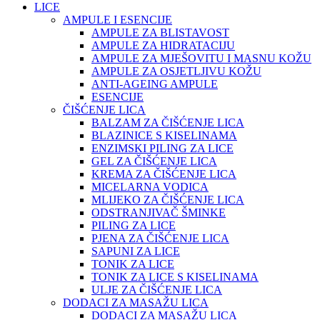
LICE
AMPULE I ESENCIJE
AMPULE ZA BLISTAVOST
AMPULE ZA HIDRATACIJU
AMPULE ZA MJEŠOVITU I MASNU KOŽU
AMPULE ZA OSJETLJIVU KOŽU
ANTI-AGEING AMPULE
ESENCIJE
ČIŠĆENJE LICA
BALZAM ZA ČIŠĆENJE LICA
BLAZINICE S KISELINAMA
ENZIMSKI PILING ZA LICE
GEL ZA ČIŠĆENJE LICA
KREMA ZA ČIŠĆENJE LICA
MICELARNA VODICA
MLIJEKO ZA ČIŠĆENJE LICA
ODSTRANJIVAČ ŠMINKE
PILING ZA LICE
PJENA ZA ČIŠĆENJE LICA
SAPUNI ZA LICE
TONIK ZA LICE
TONIK ZA LICE S KISELINAMA
ULJE ZA ČIŠĆENJE LICA
DODACI ZA MASAŽU LICA
DODACI ZA MASAŽU LICA