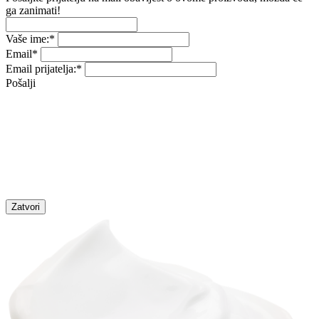
ga zanimati!
Vaše ime:
*
Email
*
Email prijatelja:
*
Pošalji
Zatvori