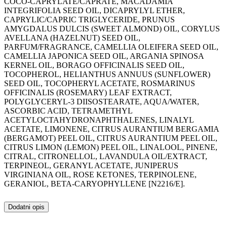
COCO-CAPRYLATE/CAPRATE, MACADAMIA
INTEGRIFOLIA SEED OIL, DICAPRYLYL ETHER,
CAPRYLIC/CAPRIC TRIGLYCERIDE, PRUNUS
AMYGDALUS DULCIS (SWEET ALMOND) OIL, CORYLUS
AVELLANA (HAZELNUT) SEED OIL,
PARFUM/FRAGRANCE, CAMELLIA OLEIFERA SEED OIL,
CAMELLIA JAPONICA SEED OIL, ARGANIA SPINOSA
KERNEL OIL, BORAGO OFFICINALIS SEED OIL,
TOCOPHEROL, HELIANTHUS ANNUUS (SUNFLOWER)
SEED OIL, TOCOPHERYL ACETATE, ROSMARINUS
OFFICINALIS (ROSEMARY) LEAF EXTRACT,
POLYGLYCERYL-3 DIISOSTEARATE, AQUA/WATER,
ASCORBIC ACID, TETRAMETHYL
ACETYLOCTAHYDRONAPHTHALENES, LINALYL
ACETATE, LIMONENE, CITRUS AURANTIUM BERGAMIA
(BERGAMOT) PEEL OIL, CITRUS AURANTIUM PEEL OIL,
CITRUS LIMON (LEMON) PEEL OIL, LINALOOL, PINENE,
CITRAL, CITRONELLOL, LAVANDULA OIL/EXTRACT,
TERPINEOL, GERANYL ACETATE, JUNIPERUS
VIRGINIANA OIL, ROSE KETONES, TERPINOLENE,
GERANIOL, BETA-CARYOPHYLLENE [N2216/E].
Dodatni opis