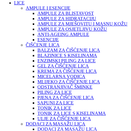
LICE
AMPULE I ESENCIJE
AMPULE ZA BLISTAVOST
AMPULE ZA HIDRATACIJU
AMPULE ZA MJEŠOVITU I MASNU KOŽU
AMPULE ZA OSJETLJIVU KOŽU
ANTI-AGEING AMPULE
ESENCIJE
ČIŠĆENJE LICA
BALZAM ZA ČIŠĆENJE LICA
BLAZINICE S KISELINAMA
ENZIMSKI PILING ZA LICE
GEL ZA ČIŠĆENJE LICA
KREMA ZA ČIŠĆENJE LICA
MICELARNA VODICA
MLIJEKO ZA ČIŠĆENJE LICA
ODSTRANJIVAČ ŠMINKE
PILING ZA LICE
PJENA ZA ČIŠĆENJE LICA
SAPUNI ZA LICE
TONIK ZA LICE
TONIK ZA LICE S KISELINAMA
ULJE ZA ČIŠĆENJE LICA
DODACI ZA MASAŽU LICA
DODACI ZA MASAŽU LICA