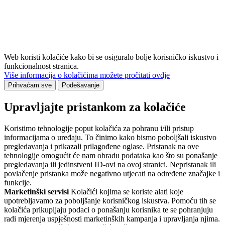
Web koristi kolačiće kako bi se osiguralo bolje korisničko iskustvo i
funkcionalnost stranica.
Više informacija o kolačićima možete pročitati ovdje
Prihvaćam sve
Podešavanje
Upravljajte pristankom za kolačiće
Koristimo tehnologije poput kolačića za pohranu i/ili pristup
informacijama o uređaju. To činimo kako bismo poboljšali iskustvo
pregledavanja i prikazali prilagođene oglase. Pristanak na ove
tehnologije omogućit će nam obradu podataka kao što su ponašanje
pregledavanja ili jedinstveni ID-ovi na ovoj stranici. Nepristanak ili
povlačenje pristanka može negativno utjecati na određene značajke i
funkcije.
Marketinški servisi
Kolačići kojima se koriste alati koje
upotrebljavamo za poboljšanje korisničkog iskustva. Pomoću tih se
kolačića prikupljaju podaci o ponašanju korisnika te se pohranjuju
radi mjerenja uspješnosti marketinških kampanja i upravljanja njima.