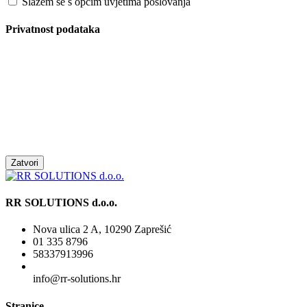
Slažem se s općim uvjetima poslovanja
Privatnost podataka
Zatvori
RR SOLUTIONS d.o.o.
Nova ulica 2 A, 10290 Zaprešić
01 335 8796
58337913996
info@rr-solutions.hr
Stranice