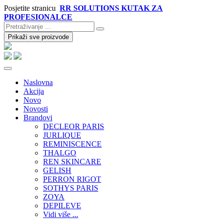
Posjetite stranicu
RR SOLUTIONS KUTAK ZA
PROFESIONALCE
Prikaži sve proizvode
Naslovna
Akcija
Novo
Novosti
Brandovi
DECLEOR PARIS
JURLIQUE
REMINISCENCE
THALGO
REN SKINCARE
GELISH
PERRON RIGOT
SOTHYS PARIS
ZOYA
DEPILEVE
Vidi više ...