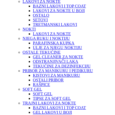
LAKOVI ZA NOKTE
BAZNI LAKOVI I TOP COAT
LAKOVI ZA NOKTE U BOJI
OSTALO
SETOVI
TRETMANSKI LAKOVI
NOKTI
LAKOVI ZA NOKTE
NJEGA RUKU I NOKTIJU
PARAFINSKA KUPKA
ULJE ZA NJEGU NOKTIJU
OSTALE TEKUĆINE
GEL CLEANER ZA NOKTE
ODSTRANJIVAČI LAKA
TEKUĆINE ZA DEZINFEKCIJU
PRIBOR ZA MANIKURU I PEDIKURU
KISTOVI ZA MANIKURU
OSTALI PRIBOR
RAŠPICE
SOFT GEL
SOFT GEL
TIPSE ZA SOFT GEL
TRAJNI LAKOVI ZA NOKTE
BAZNI LAKOVI I TOP COAT
GEL LAKOVI U BOJI