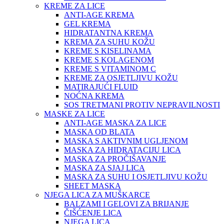
KREME ZA LICE
ANTI-AGE KREMA
GEL KREMA
HIDRATANTNA KREMA
KREMA ZA SUHU KOŽU
KREME S KISELINAMA
KREME S KOLAGENOM
KREME S VITAMINOM C
KREME ZA OSJETLJIVU KOŽU
MATIRAJUĆI FLUID
NOĆNA KREMA
SOS TRETMANI PROTIV NEPRAVILNOSTI
MASKE ZA LICE
ANTI-AGE MASKA ZA LICE
MASKA OD BLATA
MASKA S AKTIVNIM UGLJENOM
MASKA ZA HIDRATACIJU LICA
MASKA ZA PROČIŠAVANJE
MASKA ZA SJAJ LICA
MASKA ZA SUHU I OSJETLJIVU KOŽU
SHEET MASKA
NJEGA LICA ZA MUŠKARCE
BALZAMI I GELOVI ZA BRIJANJE
ČIŠĆENJE LICA
NJEGA LICA