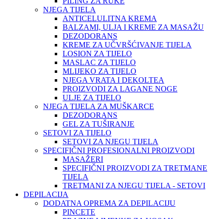
PILING ZA RUKE
NJEGA TIJELA
ANTICELULITNA KREMA
BALZAMI, ULJA I KREME ZA MASAŽU
DEZODORANS
KREME ZA UČVRŠĆIVANJE TIJELA
LOSION ZA TIJELO
MASLAC ZA TIJELO
MLIJEKO ZA TIJELO
NJEGA VRATA I DEKOLTEA
PROIZVODI ZA LAGANE NOGE
ULJE ZA TIJELO
NJEGA TIJELA ZA MUŠKARCE
DEZODORANS
GEL ZA TUŠIRANJE
SETOVI ZA TIJELO
SETOVI ZA NJEGU TIJELA
SPECIFIČNI PROFESIONALNI PROIZVODI
MASAŽERI
SPECIFIČNI PROIZVODI ZA TRETMANE
TIJELA
TRETMANI ZA NJEGU TIJELA - SETOVI
DEPILACIJA
DODATNA OPREMA ZA DEPILACIJU
PINCETE