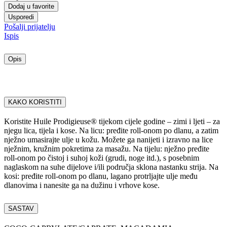
Dodaj u favorite
Usporedi
Pošalji prijatelju
Ispis
Opis
KAKO KORISTITI
Koristite Huile Prodigieuse® tijekom cijele godine – zimi i ljeti – za
njegu lica, tijela i kose. Na licu: pređite roll-onom po dlanu, a zatim
nježno umasirajte ulje u kožu. Možete ga nanijeti i izravno na lice
nježnim, kružnim pokretima za masažu. Na tijelu: nježno pređite
roll-onom po čistoj i suhoj koži (grudi, noge itd.), s posebnim
naglaskom na suhe dijelove i/ili područja sklona nastanku strija. Na
kosi: pređite roll-onom po dlanu, lagano protrljajte ulje među
dlanovima i nanesite ga na dužinu i vrhove kose.
SASTAV