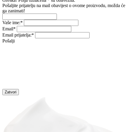
Greška! Polja označena * su obavezna.
Pošaljite prijatelju na mail obavijest o ovome proizvodu, možda će
ga zanimati!
Vaše ime:
*
Email
*
Email prijatelja:
*
Pošalji
Zatvori