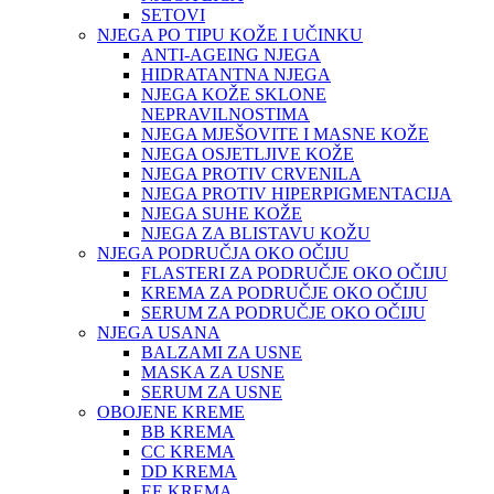
SETOVI
NJEGA PO TIPU KOŽE I UČINKU
ANTI-AGEING NJEGA
HIDRATANTNA NJEGA
NJEGA KOŽE SKLONE
NEPRAVILNOSTIMA
NJEGA MJEŠOVITE I MASNE KOŽE
NJEGA OSJETLJIVE KOŽE
NJEGA PROTIV CRVENILA
NJEGA PROTIV HIPERPIGMENTACIJA
NJEGA SUHE KOŽE
NJEGA ZA BLISTAVU KOŽU
NJEGA PODRUČJA OKO OČIJU
FLASTERI ZA PODRUČJE OKO OČIJU
KREMA ZA PODRUČJE OKO OČIJU
SERUM ZA PODRUČJE OKO OČIJU
NJEGA USANA
BALZAMI ZA USNE
MASKA ZA USNE
SERUM ZA USNE
OBOJENE KREME
BB KREMA
CC KREMA
DD KREMA
EE KREMA