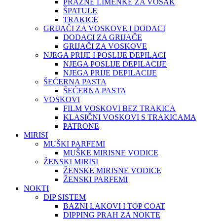
PRAZNE LIMENKE ZA VOSAK
ŠPATULE
TRAKICE
GRIJAČI ZA VOSKOVE I DODACI
DODACI ZA GRIJAČE
GRIJAČI ZA VOSKOVE
NJEGA PRIJE I POSLIJE DEPILACI
NJEGA POSLIJE DEPILACIJE
NJEGA PRIJE DEPILACIJE
ŠEĆERNA PASTA
ŠEĆERNA PASTA
VOSKOVI
FILM VOSKOVI BEZ TRAKICA
KLASIČNI VOSKOVI S TRAKICAMA
PATRONE
MIRISI
MUŠKI PARFEMI
MUŠKE MIRISNE VODICE
ŽENSKI MIRISI
ŽENSKE MIRISNE VODICE
ŽENSKI PARFEMI
NOKTI
DIP SISTEM
BAZNI LAKOVI I TOP COAT
DIPPING PRAH ZA NOKTE