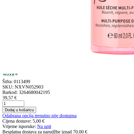
Šifra:
0113499
SKU:
NXVN052903
Barkod:
3264680042195
39,57 €
Dodaj u košaricu
Odabrana opcija trenutno nije dostupna
Cijena dostave:
5,00 €
Vrijeme isporuke:
Na upit
Besplatna dostava
za narudžbe iznad 70.00 €