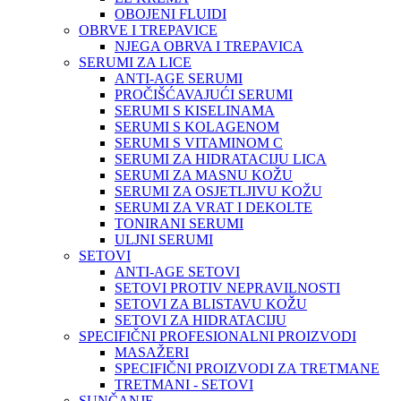
OBOJENI FLUIDI
OBRVE I TREPAVICE
NJEGA OBRVA I TREPAVICA
SERUMI ZA LICE
ANTI-AGE SERUMI
PROČIŠĆAVAJUĆI SERUMI
SERUMI S KISELINAMA
SERUMI S KOLAGENOM
SERUMI S VITAMINOM C
SERUMI ZA HIDRATACIJU LICA
SERUMI ZA MASNU KOŽU
SERUMI ZA OSJETLJIVU KOŽU
SERUMI ZA VRAT I DEKOLTE
TONIRANI SERUMI
ULJNI SERUMI
SETOVI
ANTI-AGE SETOVI
SETOVI PROTIV NEPRAVILNOSTI
SETOVI ZA BLISTAVU KOŽU
SETOVI ZA HIDRATACIJU
SPECIFIČNI PROFESIONALNI PROIZVODI
MASAŽERI
SPECIFIČNI PROIZVODI ZA TRETMANE
TRETMANI - SETOVI
SUNČANJE