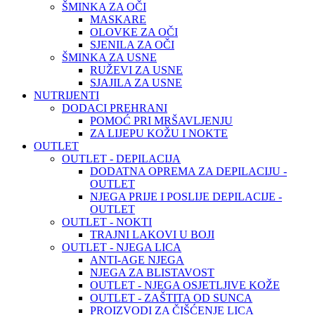
ŠMINKA ZA OČI
MASKARE
OLOVKE ZA OČI
SJENILA ZA OČI
ŠMINKA ZA USNE
RUŽEVI ZA USNE
SJAJILA ZA USNE
NUTRIJENTI
DODACI PREHRANI
POMOĆ PRI MRŠAVLJENJU
ZA LIJEPU KOŽU I NOKTE
OUTLET
OUTLET - DEPILACIJA
DODATNA OPREMA ZA DEPILACIJU -
OUTLET
NJEGA PRIJE I POSLIJE DEPILACIJE -
OUTLET
OUTLET - NOKTI
TRAJNI LAKOVI U BOJI
OUTLET - NJEGA LICA
ANTI-AGE NJEGA
NJEGA ZA BLISTAVOST
OUTLET - NJEGA OSJETLJIVE KOŽE
OUTLET - ZAŠTITA OD SUNCA
PROIZVODI ZA ČIŠĆENJE LICA