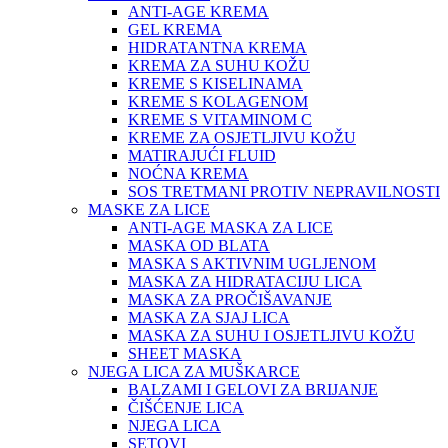
ANTI-AGE KREMA
GEL KREMA
HIDRATANTNA KREMA
KREMA ZA SUHU KOŽU
KREME S KISELINAMA
KREME S KOLAGENOM
KREME S VITAMINOM C
KREME ZA OSJETLJIVU KOŽU
MATIRAJUĆI FLUID
NOĆNA KREMA
SOS TRETMANI PROTIV NEPRAVILNOSTI
MASKE ZA LICE
ANTI-AGE MASKA ZA LICE
MASKA OD BLATA
MASKA S AKTIVNIM UGLJENOM
MASKA ZA HIDRATACIJU LICA
MASKA ZA PROČIŠAVANJE
MASKA ZA SJAJ LICA
MASKA ZA SUHU I OSJETLJIVU KOŽU
SHEET MASKA
NJEGA LICA ZA MUŠKARCE
BALZAMI I GELOVI ZA BRIJANJE
ČIŠĆENJE LICA
NJEGA LICA
SETOVI