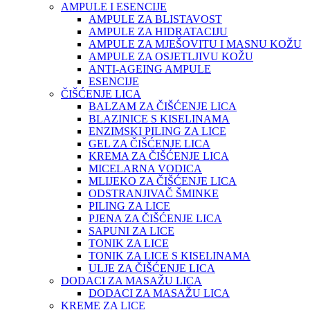
AMPULE I ESENCIJE
AMPULE ZA BLISTAVOST
AMPULE ZA HIDRATACIJU
AMPULE ZA MJEŠOVITU I MASNU KOŽU
AMPULE ZA OSJETLJIVU KOŽU
ANTI-AGEING AMPULE
ESENCIJE
ČIŠĆENJE LICA
BALZAM ZA ČIŠĆENJE LICA
BLAZINICE S KISELINAMA
ENZIMSKI PILING ZA LICE
GEL ZA ČIŠĆENJE LICA
KREMA ZA ČIŠĆENJE LICA
MICELARNA VODICA
MLIJEKO ZA ČIŠĆENJE LICA
ODSTRANJIVAČ ŠMINKE
PILING ZA LICE
PJENA ZA ČIŠĆENJE LICA
SAPUNI ZA LICE
TONIK ZA LICE
TONIK ZA LICE S KISELINAMA
ULJE ZA ČIŠĆENJE LICA
DODACI ZA MASAŽU LICA
DODACI ZA MASAŽU LICA
KREME ZA LICE