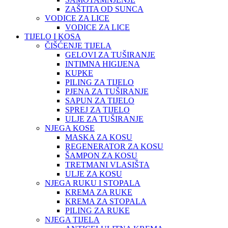
ZAŠTITA OD SUNCA
VODICE ZA LICE
VODICE ZA LICE
TIJELO I KOSA
ČIŠĆENJE TIJELA
GELOVI ZA TUŠIRANJE
INTIMNA HIGIJENA
KUPKE
PILING ZA TIJELO
PJENA ZA TUŠIRANJE
SAPUN ZA TIJELO
SPREJ ZA TIJELO
ULJE ZA TUŠIRANJE
NJEGA KOSE
MASKA ZA KOSU
REGENERATOR ZA KOSU
ŠAMPON ZA KOSU
TRETMANI VLASIŠTA
ULJE ZA KOSU
NJEGA RUKU I STOPALA
KREMA ZA RUKE
KREMA ZA STOPALA
PILING ZA RUKE
NJEGA TIJELA