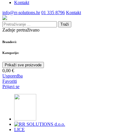
Kontakt
info@rr-solutions.hr
01 335 8796
Kontakt
Traži
Zadnje pretraživano
Brandovi:
Kategorije:
Prikaži sve proizvode
0,00 €
Usporedba
Favoriti
Prijavi se
LICE