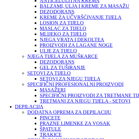
ANTICELULITNA KREMA
BALZAMI, ULJA I KREME ZA MASAŽU
DEZODORANS
KREME ZA UČVRŠĆIVANJE TIJELA
LOSION ZA TIJELO
MASLAC ZA TIJELO
MLIJEKO ZA TIJELO
NJEGA VRATA I DEKOLTEA
PROIZVODI ZA LAGANE NOGE
ULJE ZA TIJELO
NJEGA TIJELA ZA MUŠKARCE
DEZODORANS
GEL ZA TUŠIRANJE
SETOVI ZA TIJELO
SETOVI ZA NJEGU TIJELA
SPECIFIČNI PROFESIONALNI PROIZVODI
MASAŽERI
SPECIFIČNI PROIZVODI ZA TRETMANE TI
TRETMANI ZA NJEGU TIJELA - SETOVI
DEPILACIJA
DODATNA OPREMA ZA DEPILACIJU
PINCETE
PRAZNE LIMENKE ZA VOSAK
ŠPATULE
TRAKICE