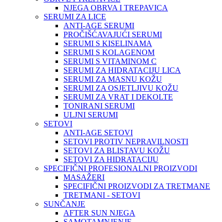
NJEGA OBRVA I TREPAVICA
SERUMI ZA LICE
ANTI-AGE SERUMI
PROČIŠĆAVAJUĆI SERUMI
SERUMI S KISELINAMA
SERUMI S KOLAGENOM
SERUMI S VITAMINOM C
SERUMI ZA HIDRATACIJU LICA
SERUMI ZA MASNU KOŽU
SERUMI ZA OSJETLJIVU KOŽU
SERUMI ZA VRAT I DEKOLTE
TONIRANI SERUMI
ULJNI SERUMI
SETOVI
ANTI-AGE SETOVI
SETOVI PROTIV NEPRAVILNOSTI
SETOVI ZA BLISTAVU KOŽU
SETOVI ZA HIDRATACIJU
SPECIFIČNI PROFESIONALNI PROIZVODI
MASAŽERI
SPECIFIČNI PROIZVODI ZA TRETMANE
TRETMANI - SETOVI
SUNČANJE
AFTER SUN NJEGA
SAMOTAMNJENJE