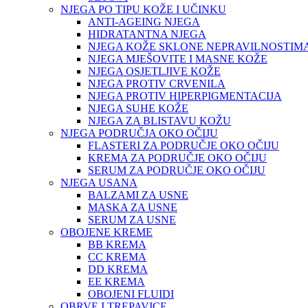
NJEGA PO TIPU KOŽE I UČINKU
ANTI-AGEING NJEGA
HIDRATANTNA NJEGA
NJEGA KOŽE SKLONE NEPRAVILNOSTIM
NJEGA MJEŠOVITE I MASNE KOŽE
NJEGA OSJETLJIVE KOŽE
NJEGA PROTIV CRVENILA
NJEGA PROTIV HIPERPIGMENTACIJA
NJEGA SUHE KOŽE
NJEGA ZA BLISTAVU KOŽU
NJEGA PODRUČJA OKO OČIJU
FLASTERI ZA PODRUČJE OKO OČIJU
KREMA ZA PODRUČJE OKO OČIJU
SERUM ZA PODRUČJE OKO OČIJU
NJEGA USANA
BALZAMI ZA USNE
MASKA ZA USNE
SERUM ZA USNE
OBOJENE KREME
BB KREMA
CC KREMA
DD KREMA
EE KREMA
OBOJENI FLUIDI
OBRVE I TREPAVICE