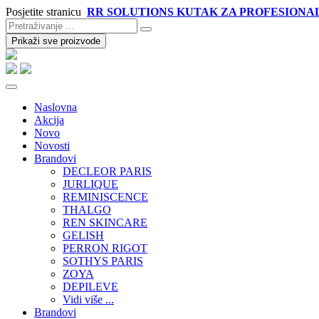
Posjetite stranicu
RR SOLUTIONS KUTAK ZA PROFESIONA
Prikaži sve proizvode
Naslovna
Akcija
Novo
Novosti
Brandovi
DECLEOR PARIS
JURLIQUE
REMINISCENCE
THALGO
REN SKINCARE
GELISH
PERRON RIGOT
SOTHYS PARIS
ZOYA
DEPILEVE
Vidi više ...
Brandovi