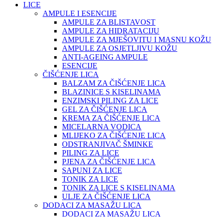
LICE
AMPULE I ESENCIJE
AMPULE ZA BLISTAVOST
AMPULE ZA HIDRATACIJU
AMPULE ZA MJEŠOVITU I MASNU KOŽU
AMPULE ZA OSJETLJIVU KOŽU
ANTI-AGEING AMPULE
ESENCIJE
ČIŠĆENJE LICA
BALZAM ZA ČIŠĆENJE LICA
BLAZINICE S KISELINAMA
ENZIMSKI PILING ZA LICE
GEL ZA ČIŠĆENJE LICA
KREMA ZA ČIŠĆENJE LICA
MICELARNA VODICA
MLIJEKO ZA ČIŠĆENJE LICA
ODSTRANJIVAČ ŠMINKE
PILING ZA LICE
PJENA ZA ČIŠĆENJE LICA
SAPUNI ZA LICE
TONIK ZA LICE
TONIK ZA LICE S KISELINAMA
ULJE ZA ČIŠĆENJE LICA
DODACI ZA MASAŽU LICA
DODACI ZA MASAŽU LICA