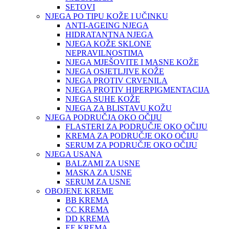
SETOVI
NJEGA PO TIPU KOŽE I UČINKU
ANTI-AGEING NJEGA
HIDRATANTNA NJEGA
NJEGA KOŽE SKLONE
NEPRAVILNOSTIMA
NJEGA MJEŠOVITE I MASNE KOŽE
NJEGA OSJETLJIVE KOŽE
NJEGA PROTIV CRVENILA
NJEGA PROTIV HIPERPIGMENTACIJA
NJEGA SUHE KOŽE
NJEGA ZA BLISTAVU KOŽU
NJEGA PODRUČJA OKO OČIJU
FLASTERI ZA PODRUČJE OKO OČIJU
KREMA ZA PODRUČJE OKO OČIJU
SERUM ZA PODRUČJE OKO OČIJU
NJEGA USANA
BALZAMI ZA USNE
MASKA ZA USNE
SERUM ZA USNE
OBOJENE KREME
BB KREMA
CC KREMA
DD KREMA
EE KREMA