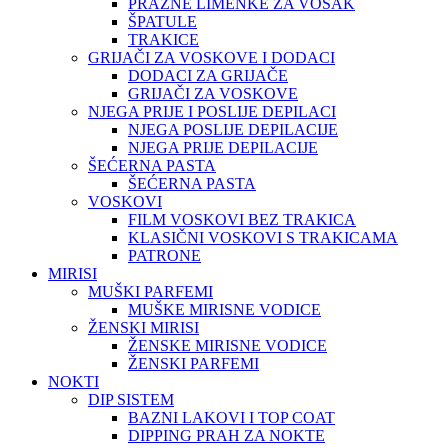
PRAZNE LIMENKE ZA VOSAK
ŠPATULE
TRAKICE
GRIJAČI ZA VOSKOVE I DODACI
DODACI ZA GRIJAČE
GRIJAČI ZA VOSKOVE
NJEGA PRIJE I POSLIJE DEPILACI
NJEGA POSLIJE DEPILACIJE
NJEGA PRIJE DEPILACIJE
ŠEĆERNA PASTA
ŠEĆERNA PASTA
VOSKOVI
FILM VOSKOVI BEZ TRAKICA
KLASIČNI VOSKOVI S TRAKICAMA
PATRONE
MIRISI
MUŠKI PARFEMI
MUŠKE MIRISNE VODICE
ŽENSKI MIRISI
ŽENSKE MIRISNE VODICE
ŽENSKI PARFEMI
NOKTI
DIP SISTEM
BAZNI LAKOVI I TOP COAT
DIPPING PRAH ZA NOKTE