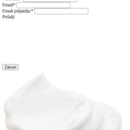
Email
*
Email prijatelja:
*
Pošalji
Zatvori