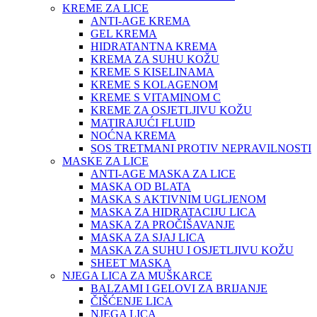
KREME ZA LICE
ANTI-AGE KREMA
GEL KREMA
HIDRATANTNA KREMA
KREMA ZA SUHU KOŽU
KREME S KISELINAMA
KREME S KOLAGENOM
KREME S VITAMINOM C
KREME ZA OSJETLJIVU KOŽU
MATIRAJUĆI FLUID
NOĆNA KREMA
SOS TRETMANI PROTIV NEPRAVILNOSTI
MASKE ZA LICE
ANTI-AGE MASKA ZA LICE
MASKA OD BLATA
MASKA S AKTIVNIM UGLJENOM
MASKA ZA HIDRATACIJU LICA
MASKA ZA PROČIŠAVANJE
MASKA ZA SJAJ LICA
MASKA ZA SUHU I OSJETLJIVU KOŽU
SHEET MASKA
NJEGA LICA ZA MUŠKARCE
BALZAMI I GELOVI ZA BRIJANJE
ČIŠĆENJE LICA
NJEGA LICA