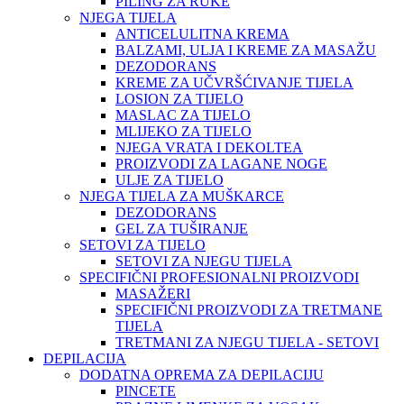
PILING ZA RUKE
NJEGA TIJELA
ANTICELULITNA KREMA
BALZAMI, ULJA I KREME ZA MASAŽU
DEZODORANS
KREME ZA UČVRŠĆIVANJE TIJELA
LOSION ZA TIJELO
MASLAC ZA TIJELO
MLIJEKO ZA TIJELO
NJEGA VRATA I DEKOLTEA
PROIZVODI ZA LAGANE NOGE
ULJE ZA TIJELO
NJEGA TIJELA ZA MUŠKARCE
DEZODORANS
GEL ZA TUŠIRANJE
SETOVI ZA TIJELO
SETOVI ZA NJEGU TIJELA
SPECIFIČNI PROFESIONALNI PROIZVODI
MASAŽERI
SPECIFIČNI PROIZVODI ZA TRETMANE
TIJELA
TRETMANI ZA NJEGU TIJELA - SETOVI
DEPILACIJA
DODATNA OPREMA ZA DEPILACIJU
PINCETE