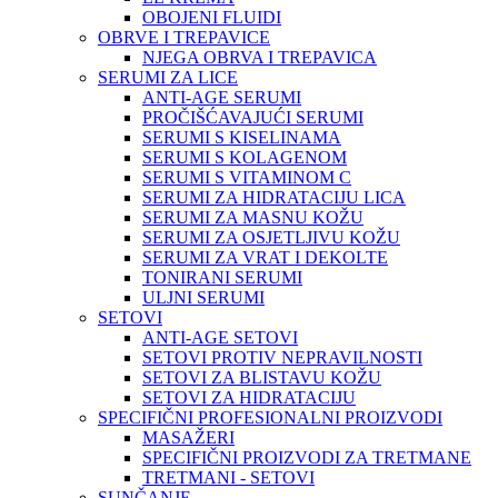
OBOJENI FLUIDI
OBRVE I TREPAVICE
NJEGA OBRVA I TREPAVICA
SERUMI ZA LICE
ANTI-AGE SERUMI
PROČIŠĆAVAJUĆI SERUMI
SERUMI S KISELINAMA
SERUMI S KOLAGENOM
SERUMI S VITAMINOM C
SERUMI ZA HIDRATACIJU LICA
SERUMI ZA MASNU KOŽU
SERUMI ZA OSJETLJIVU KOŽU
SERUMI ZA VRAT I DEKOLTE
TONIRANI SERUMI
ULJNI SERUMI
SETOVI
ANTI-AGE SETOVI
SETOVI PROTIV NEPRAVILNOSTI
SETOVI ZA BLISTAVU KOŽU
SETOVI ZA HIDRATACIJU
SPECIFIČNI PROFESIONALNI PROIZVODI
MASAŽERI
SPECIFIČNI PROIZVODI ZA TRETMANE
TRETMANI - SETOVI
SUNČANJE