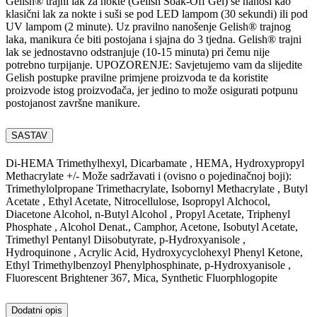
Gelish® trajni lak za nokte (Gelish Soak-Off Gel) se nanosi kao
klasični lak za nokte i suši se pod LED lampom (30 sekundi) ili pod
UV lampom (2 minute). Uz pravilno nanošenje Gelish® trajnog
laka, manikura će biti postojana i sjajna do 3 tjedna. Gelish® trajni
lak se jednostavno odstranjuje (10-15 minuta) pri čemu nije
potrebno turpijanje. UPOZORENJE: Savjetujemo vam da slijedite
Gelish postupke pravilne primjene proizvoda te da koristite
proizvode istog proizvođača, jer jedino to može osigurati potpunu
postojanost završne manikure.
SASTAV
Di-HEMA Trimethylhexyl, Dicarbamate , HEMA, Hydroxypropyl
Methacrylate +/- Može sadržavati i (ovisno o pojedinačnoj boji):
Trimethylolpropane Trimethacrylate, Isobornyl Methacrylate , Butyl
Acetate , Ethyl Acetate, Nitrocellulose, Isopropyl Alchocol,
Diacetone Alcohol, n-Butyl Alcohol , Propyl Acetate, Triphenyl
Phosphate , Alcohol Denat., Camphor, Acetone, Isobutyl Acetate,
Trimethyl Pentanyl Diisobutyrate, p-Hydroxyanisole ,
Hydroquinone , Acrylic Acid, Hydroxycyclohexyl Phenyl Ketone,
Ethyl Trimethylbenzoyl Phenylphosphinate, p-Hydroxyanisole ,
Fluorescent Brightener 367, Mica, Synthetic Fluorphlogopite
Dodatni opis