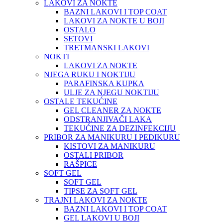
LAKOVI ZA NOKTE
BAZNI LAKOVI I TOP COAT
LAKOVI ZA NOKTE U BOJI
OSTALO
SETOVI
TRETMANSKI LAKOVI
NOKTI
LAKOVI ZA NOKTE
NJEGA RUKU I NOKTIJU
PARAFINSKA KUPKA
ULJE ZA NJEGU NOKTIJU
OSTALE TEKUĆINE
GEL CLEANER ZA NOKTE
ODSTRANJIVAČI LAKA
TEKUĆINE ZA DEZINFEKCIJU
PRIBOR ZA MANIKURU I PEDIKURU
KISTOVI ZA MANIKURU
OSTALI PRIBOR
RAŠPICE
SOFT GEL
SOFT GEL
TIPSE ZA SOFT GEL
TRAJNI LAKOVI ZA NOKTE
BAZNI LAKOVI I TOP COAT
GEL LAKOVI U BOJI