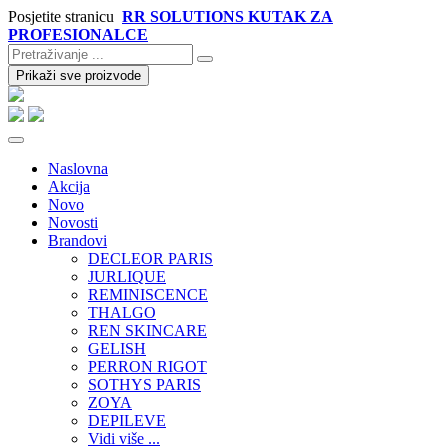
Posjetite stranicu
RR SOLUTIONS KUTAK ZA
PROFESIONALCE
Prikaži sve proizvode
Naslovna
Akcija
Novo
Novosti
Brandovi
DECLEOR PARIS
JURLIQUE
REMINISCENCE
THALGO
REN SKINCARE
GELISH
PERRON RIGOT
SOTHYS PARIS
ZOYA
DEPILEVE
Vidi više ...