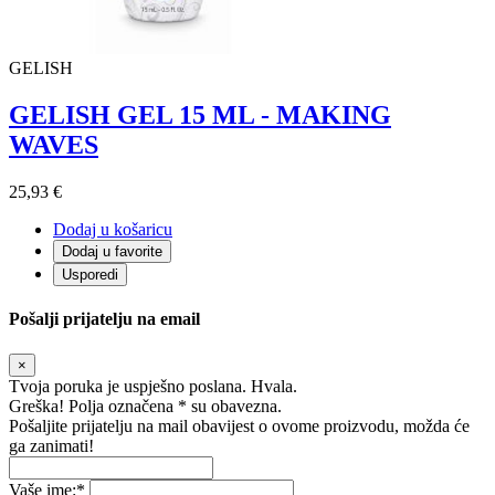
GELISH
GELISH GEL 15 ML - MAKING
WAVES
25,93 €
Dodaj u košaricu
Dodaj u favorite
Usporedi
Pošalji prijatelju na email
×
Tvoja poruka je uspješno poslana. Hvala.
Greška! Polja označena * su obavezna.
Pošaljite prijatelju na mail obavijest o ovome proizvodu, možda će
ga zanimati!
Vaše ime:
*