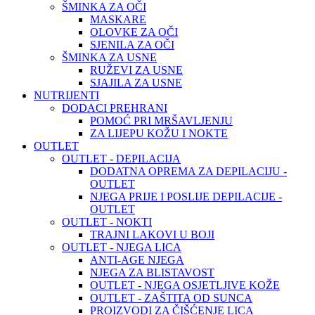
ŠMINKA ZA OČI
MASKARE
OLOVKE ZA OČI
SJENILA ZA OČI
ŠMINKA ZA USNE
RUŽEVI ZA USNE
SJAJILA ZA USNE
NUTRIJENTI
DODACI PREHRANI
POMOĆ PRI MRŠAVLJENJU
ZA LIJEPU KOŽU I NOKTE
OUTLET
OUTLET - DEPILACIJA
DODATNA OPREMA ZA DEPILACIJU -
OUTLET
NJEGA PRIJE I POSLIJE DEPILACIJE -
OUTLET
OUTLET - NOKTI
TRAJNI LAKOVI U BOJI
OUTLET - NJEGA LICA
ANTI-AGE NJEGA
NJEGA ZA BLISTAVOST
OUTLET - NJEGA OSJETLJIVE KOŽE
OUTLET - ZAŠTITA OD SUNCA
PROIZVODI ZA ČIŠĆENJE LICA