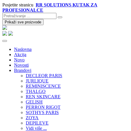
Posjetite stranicu
RR SOLUTIONS KUTAK ZA
PROFESIONALCE
Prikaži sve proizvode
Naslovna
Akcija
Novo
Novosti
Brandovi
DECLEOR PARIS
JURLIQUE
REMINISCENCE
THALGO
REN SKINCARE
GELISH
PERRON RIGOT
SOTHYS PARIS
ZOYA
DEPILEVE
Vidi više ...