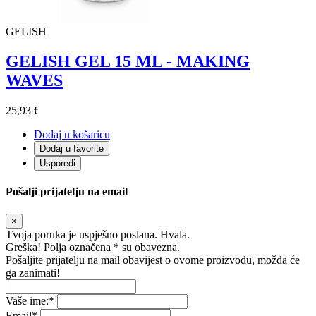
GELISH
GELISH GEL 15 ML - MAKING
WAVES
25,93 €
Dodaj u košaricu
Dodaj u favorite
Usporedi
Pošalji prijatelju na email
×
Tvoja poruka je uspješno poslana. Hvala.
Greška! Polja označena * su obavezna.
Pošaljite prijatelju na mail obavijest o ovome proizvodu, možda će
ga zanimati!
Vaše ime:
*
Email
*