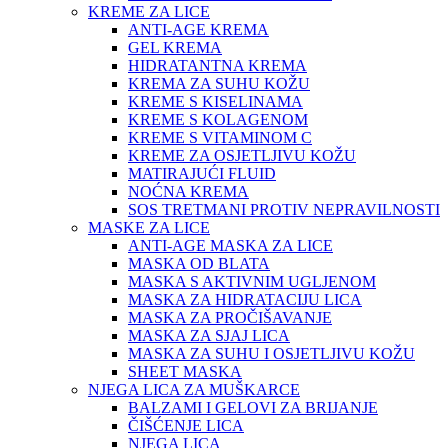
KREME ZA LICE
ANTI-AGE KREMA
GEL KREMA
HIDRATANTNA KREMA
KREMA ZA SUHU KOŽU
KREME S KISELINAMA
KREME S KOLAGENOM
KREME S VITAMINOM C
KREME ZA OSJETLJIVU KOŽU
MATIRAJUĆI FLUID
NOĆNA KREMA
SOS TRETMANI PROTIV NEPRAVILNOSTI
MASKE ZA LICE
ANTI-AGE MASKA ZA LICE
MASKA OD BLATA
MASKA S AKTIVNIM UGLJENOM
MASKA ZA HIDRATACIJU LICA
MASKA ZA PROČIŠAVANJE
MASKA ZA SJAJ LICA
MASKA ZA SUHU I OSJETLJIVU KOŽU
SHEET MASKA
NJEGA LICA ZA MUŠKARCE
BALZAMI I GELOVI ZA BRIJANJE
ČIŠĆENJE LICA
NJEGA LICA