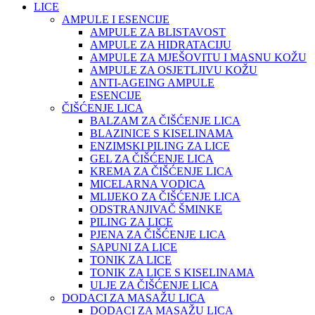
LICE
AMPULE I ESENCIJE
AMPULE ZA BLISTAVOST
AMPULE ZA HIDRATACIJU
AMPULE ZA MJEŠOVITU I MASNU KOŽU
AMPULE ZA OSJETLJIVU KOŽU
ANTI-AGEING AMPULE
ESENCIJE
ČIŠĆENJE LICA
BALZAM ZA ČIŠĆENJE LICA
BLAZINICE S KISELINAMA
ENZIMSKI PILING ZA LICE
GEL ZA ČIŠĆENJE LICA
KREMA ZA ČIŠĆENJE LICA
MICELARNA VODICA
MLIJEKO ZA ČIŠĆENJE LICA
ODSTRANJIVAČ ŠMINKE
PILING ZA LICE
PJENA ZA ČIŠĆENJE LICA
SAPUNI ZA LICE
TONIK ZA LICE
TONIK ZA LICE S KISELINAMA
ULJE ZA ČIŠĆENJE LICA
DODACI ZA MASAŽU LICA
DODACI ZA MASAŽU LICA