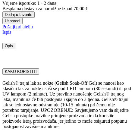
Vrijeme isporuke:
1 - 2 dana
Besplatna dostava
za narudžbe iznad 70.00 €
Dodaj u favorite
Usporedi
Pošalji prijatelju
Ispis
Opis
KAKO KORISTITI
Gelish® trajni lak za nokte (Gelish Soak-Off Gel) se nanosi kao
klasični lak za nokte i suši se pod LED lampom (30 sekundi) ili pod
UV lampom (2 minute). Uz pravilno nanošenje Gelish® trajnog
laka, manikura će biti postojana i sjajna do 3 tjedna. Gelish® trajni
lak se jednostavno odstranjuje (10-15 minuta) pri čemu nije
potrebno turpijanje. UPOZORENJE: Savjetujemo vam da slijedite
Gelish postupke pravilne primjene proizvoda te da koristite
proizvode istog proizvođača, jer jedino to može osigurati potpunu
postojanost završne manikure.