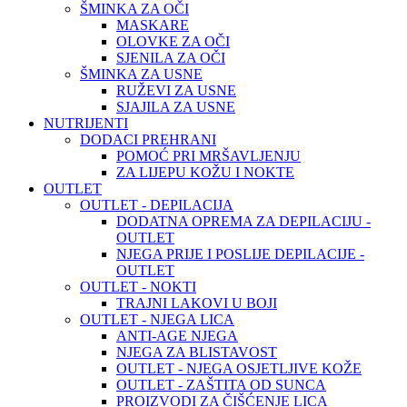
ŠMINKA ZA OČI
MASKARE
OLOVKE ZA OČI
SJENILA ZA OČI
ŠMINKA ZA USNE
RUŽEVI ZA USNE
SJAJILA ZA USNE
NUTRIJENTI
DODACI PREHRANI
POMOĆ PRI MRŠAVLJENJU
ZA LIJEPU KOŽU I NOKTE
OUTLET
OUTLET - DEPILACIJA
DODATNA OPREMA ZA DEPILACIJU -
OUTLET
NJEGA PRIJE I POSLIJE DEPILACIJE -
OUTLET
OUTLET - NOKTI
TRAJNI LAKOVI U BOJI
OUTLET - NJEGA LICA
ANTI-AGE NJEGA
NJEGA ZA BLISTAVOST
OUTLET - NJEGA OSJETLJIVE KOŽE
OUTLET - ZAŠTITA OD SUNCA
PROIZVODI ZA ČIŠĆENJE LICA