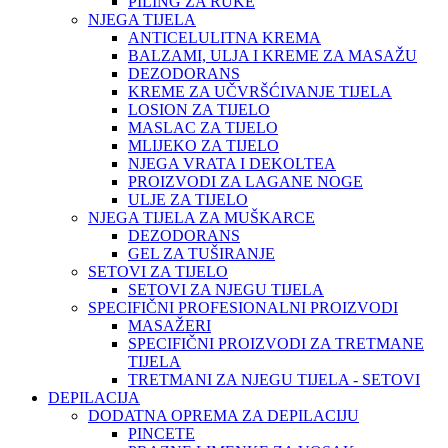
PILING ZA RUKE
NJEGA TIJELA
ANTICELULITNA KREMA
BALZAMI, ULJA I KREME ZA MASAŽU
DEZODORANS
KREME ZA UČVRŠĆIVANJE TIJELA
LOSION ZA TIJELO
MASLAC ZA TIJELO
MLIJEKO ZA TIJELO
NJEGA VRATA I DEKOLTEA
PROIZVODI ZA LAGANE NOGE
ULJE ZA TIJELO
NJEGA TIJELA ZA MUŠKARCE
DEZODORANS
GEL ZA TUŠIRANJE
SETOVI ZA TIJELO
SETOVI ZA NJEGU TIJELA
SPECIFIČNI PROFESIONALNI PROIZVODI
MASAŽERI
SPECIFIČNI PROIZVODI ZA TRETMANE
TIJELA
TRETMANI ZA NJEGU TIJELA - SETOVI
DEPILACIJA
DODATNA OPREMA ZA DEPILACIJU
PINCETE