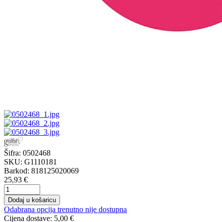
Šifra:
0502468
SKU:
G1110181
Barkod:
818125020069
25,93 €
Dodaj u košaricu
Odabrana opcija trenutno nije dostupna
Cijena dostave:
5,00 €