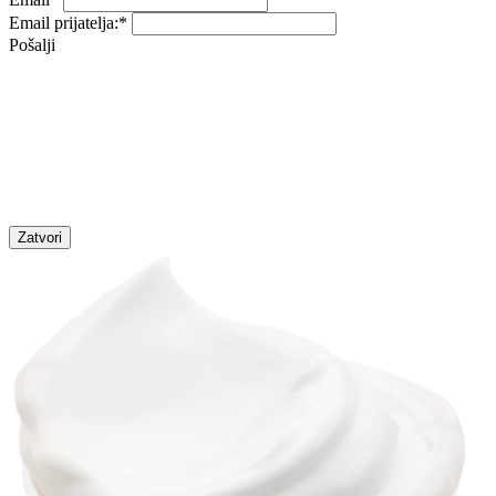
Email prijatelja:
*
Pošalji
Zatvori