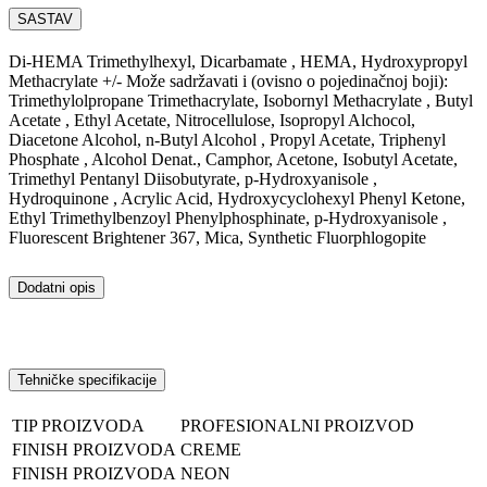
SASTAV
Di-HEMA Trimethylhexyl, Dicarbamate , HEMA, Hydroxypropyl
Methacrylate +/- Može sadržavati i (ovisno o pojedinačnoj boji):
Trimethylolpropane Trimethacrylate, Isobornyl Methacrylate , Butyl
Acetate , Ethyl Acetate, Nitrocellulose, Isopropyl Alchocol,
Diacetone Alcohol, n-Butyl Alcohol , Propyl Acetate, Triphenyl
Phosphate , Alcohol Denat., Camphor, Acetone, Isobutyl Acetate,
Trimethyl Pentanyl Diisobutyrate, p-Hydroxyanisole ,
Hydroquinone , Acrylic Acid, Hydroxycyclohexyl Phenyl Ketone,
Ethyl Trimethylbenzoyl Phenylphosphinate, p-Hydroxyanisole ,
Fluorescent Brightener 367, Mica, Synthetic Fluorphlogopite
Dodatni opis
Tehničke specifikacije
TIP PROIZVODA
PROFESIONALNI PROIZVOD
FINISH PROIZVODA
CREME
FINISH PROIZVODA
NEON