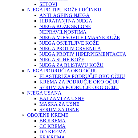
SETOVI
NJEGA PO TIPU KOŽE I UČINKU
ANTI-AGEING NJEGA
HIDRATANTNA NJEGA
NJEGA KOŽE SKLONE
NEPRAVILNOSTIMA
NJEGA MJEŠOVITE I MASNE KOŽE
NJEGA OSJETLJIVE KOŽE
NJEGA PROTIV CRVENILA
NJEGA PROTIV HIPERPIGMENTACIJA
NJEGA SUHE KOŽE
NJEGA ZA BLISTAVU KOŽU
NJEGA PODRUČJA OKO OČIJU
FLASTERI ZA PODRUČJE OKO OČIJU
KREMA ZA PODRUČJE OKO OČIJU
SERUM ZA PODRUČJE OKO OČIJU
NJEGA USANA
BALZAMI ZA USNE
MASKA ZA USNE
SERUM ZA USNE
OBOJENE KREME
BB KREMA
CC KREMA
DD KREMA
EE KREMA