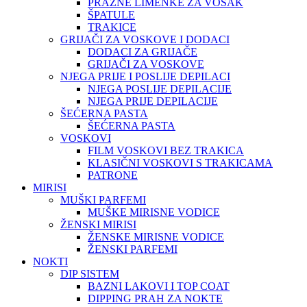
PRAZNE LIMENKE ZA VOSAK
ŠPATULE
TRAKICE
GRIJAČI ZA VOSKOVE I DODACI
DODACI ZA GRIJAČE
GRIJAČI ZA VOSKOVE
NJEGA PRIJE I POSLIJE DEPILACI
NJEGA POSLIJE DEPILACIJE
NJEGA PRIJE DEPILACIJE
ŠEĆERNA PASTA
ŠEĆERNA PASTA
VOSKOVI
FILM VOSKOVI BEZ TRAKICA
KLASIČNI VOSKOVI S TRAKICAMA
PATRONE
MIRISI
MUŠKI PARFEMI
MUŠKE MIRISNE VODICE
ŽENSKI MIRISI
ŽENSKE MIRISNE VODICE
ŽENSKI PARFEMI
NOKTI
DIP SISTEM
BAZNI LAKOVI I TOP COAT
DIPPING PRAH ZA NOKTE