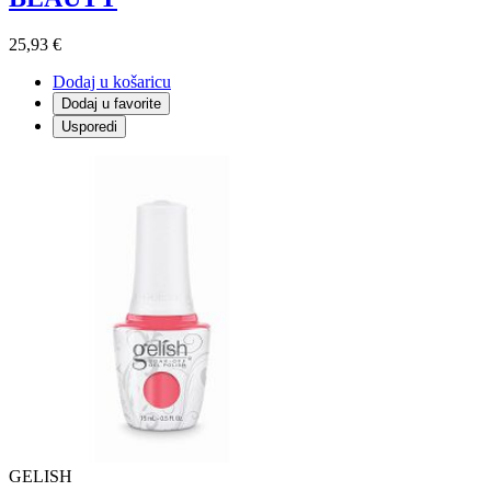
25,93 €
Dodaj u košaricu
Dodaj u favorite
Usporedi
GELISH