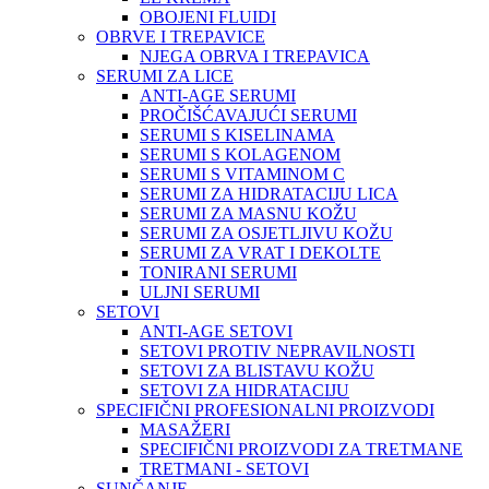
OBOJENI FLUIDI
OBRVE I TREPAVICE
NJEGA OBRVA I TREPAVICA
SERUMI ZA LICE
ANTI-AGE SERUMI
PROČIŠĆAVAJUĆI SERUMI
SERUMI S KISELINAMA
SERUMI S KOLAGENOM
SERUMI S VITAMINOM C
SERUMI ZA HIDRATACIJU LICA
SERUMI ZA MASNU KOŽU
SERUMI ZA OSJETLJIVU KOŽU
SERUMI ZA VRAT I DEKOLTE
TONIRANI SERUMI
ULJNI SERUMI
SETOVI
ANTI-AGE SETOVI
SETOVI PROTIV NEPRAVILNOSTI
SETOVI ZA BLISTAVU KOŽU
SETOVI ZA HIDRATACIJU
SPECIFIČNI PROFESIONALNI PROIZVODI
MASAŽERI
SPECIFIČNI PROIZVODI ZA TRETMANE
TRETMANI - SETOVI
SUNČANJE