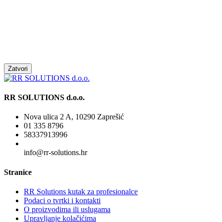
Zatvori
RR SOLUTIONS d.o.o.
Nova ulica 2 A, 10290 Zaprešić
01 335 8796
58337913996
info@rr-solutions.hr
Stranice
RR Solutions kutak za profesionalce
Podaci o tvrtki i kontakti
O proizvodima ili uslugama
Upravljanje kolačićima