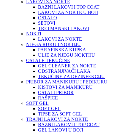
LAKOVI ZA NOKTE
BAZNI LAKOVI I TOP COAT
LAKOVI ZA NOKTE U BOJI
OSTALO
SETOVI
TRETMANSKI LAKOVI
NOKTI
LAKOVI ZA NOKTE
NJEGA RUKU I NOKTIJU
PARAFINSKA KUPKA
ULJE ZA NJEGU NOKTIJU
OSTALE TEKUĆINE
GEL CLEANER ZA NOKTE
ODSTRANJIVAČI LAKA
TEKUĆINE ZA DEZINFEKCIJU
PRIBOR ZA MANIKURU I PEDIKURU
KISTOVI ZA MANIKURU
OSTALI PRIBOR
RAŠPICE
SOFT GEL
SOFT GEL
TIPSE ZA SOFT GEL
TRAJNI LAKOVI ZA NOKTE
BAZNI LAKOVI I TOP COAT
GEL LAKOVI U BOJI