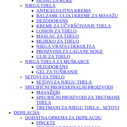
PILING ZA RUKE
NJEGA TIJELA
ANTICELULITNA KREMA
BALZAMI, ULJA I KREME ZA MASAŽU
DEZODORANS
KREME ZA UČVRŠĆIVANJE TIJELA
LOSION ZA TIJELO
MASLAC ZA TIJELO
MLIJEKO ZA TIJELO
NJEGA VRATA I DEKOLTEA
PROIZVODI ZA LAGANE NOGE
ULJE ZA TIJELO
NJEGA TIJELA ZA MUŠKARCE
DEZODORANS
GEL ZA TUŠIRANJE
SETOVI ZA TIJELO
SETOVI ZA NJEGU TIJELA
SPECIFIČNI PROFESIONALNI PROIZVODI
MASAŽERI
SPECIFIČNI PROIZVODI ZA TRETMANE
TIJELA
TRETMANI ZA NJEGU TIJELA - SETOVI
DEPILACIJA
DODATNA OPREMA ZA DEPILACIJU
PINCETE