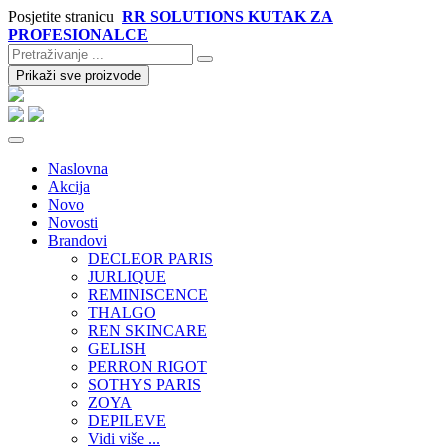
Posjetite stranicu
RR SOLUTIONS KUTAK ZA
PROFESIONALCE
Prikaži sve proizvode
Naslovna
Akcija
Novo
Novosti
Brandovi
DECLEOR PARIS
JURLIQUE
REMINISCENCE
THALGO
REN SKINCARE
GELISH
PERRON RIGOT
SOTHYS PARIS
ZOYA
DEPILEVE
Vidi više ...