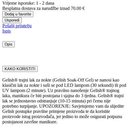
Vrijeme isporuke:
1 - 2 dana
Besplatna dostava
za narudžbe iznad 70.00 €
Dodaj u favorite
Usporedi
Pošalji prijatelju
Ispis
Opis
KAKO KORISTITI
Gelish® trajni lak za nokte (Gelish Soak-Off Gel) se nanosi kao
klasični lak za nokte i suši se pod LED lampom (30 sekundi) ili pod
UV lampom (2 minute). Uz pravilno nanošenje Gelish® trajnog
laka, manikura će biti postojana i sjajna do 3 tjedna. Gelish® trajni
lak se jednostavno odstranjuje (10-15 minuta) pri čemu nije
potrebno turpijanje. UPOZORENJE: Savjetujemo vam da slijedite
Gelish postupke pravilne primjene proizvoda te da koristite
proizvode istog proizvođača, jer jedino to može osigurati potpunu
postojanost završne manikure.