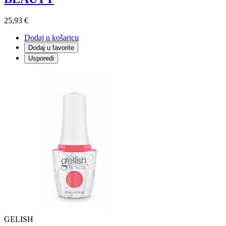
25,93 €
Dodaj u košaricu
Dodaj u favorite
Usporedi
GELISH