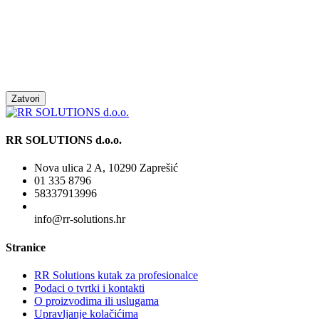
Zatvori
RR SOLUTIONS d.o.o.
Nova ulica 2 A, 10290 Zaprešić
01 335 8796
58337913996
info@rr-solutions.hr
Stranice
RR Solutions kutak za profesionalce
Podaci o tvrtki i kontakti
O proizvodima ili uslugama
Upravljanje kolačićima