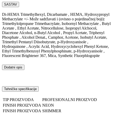
SASTAV
Di-HEMA Trimethylhexyl, Dicarbamate , HEMA, Hydroxypropyl
Methacrylate +/- Može sadržavati i (ovisno o pojedinačnoj boji):
Trimethylolpropane Trimethacrylate, Isobornyl Methacrylate , Butyl
Acetate , Ethyl Acetate, Nitrocellulose, Isopropyl Alchocol,
Diacetone Alcohol, n-Butyl Alcohol , Propyl Acetate, Triphenyl
Phosphate , Alcohol Denat., Camphor, Acetone, Isobutyl Acetate,
Trimethyl Pentanyl Diisobutyrate, p-Hydroxyanisole ,
Hydroquinone , Acrylic Acid, Hydroxycyclohexyl Phenyl Ketone,
Ethyl Trimethylbenzoyl Phenylphosphinate, p-Hydroxyanisole ,
Fluorescent Brightener 367, Mica, Synthetic Fluorphlogopite
Dodatni opis
Tehničke specifikacije
TIP PROIZVODA
PROFESIONALNI PROIZVOD
FINISH PROIZVODA
NEON
FINISH PROIZVODA
SHIMMER