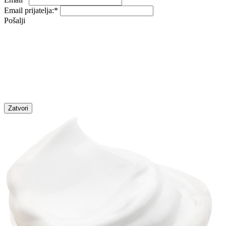
Email prijatelja:
*
Pošalji
Zatvori