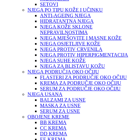
SETOVI
NJEGA PO TIPU KOŽE I UČINKU
ANTI-AGEING NJEGA
HIDRATANTNA NJEGA
NJEGA KOŽE SKLONE
NEPRAVILNOSTIMA
NJEGA MJEŠOVITE I MASNE KOŽE
NJEGA OSJETLJIVE KOŽE
NJEGA PROTIV CRVENILA
NJEGA PROTIV HIPERPIGMENTACIJA
NJEGA SUHE KOŽE
NJEGA ZA BLISTAVU KOŽU
NJEGA PODRUČJA OKO OČIJU
FLASTERI ZA PODRUČJE OKO OČIJU
KREMA ZA PODRUČJE OKO OČIJU
SERUM ZA PODRUČJE OKO OČIJU
NJEGA USANA
BALZAMI ZA USNE
MASKA ZA USNE
SERUM ZA USNE
OBOJENE KREME
BB KREMA
CC KREMA
DD KREMA
EE KREMA