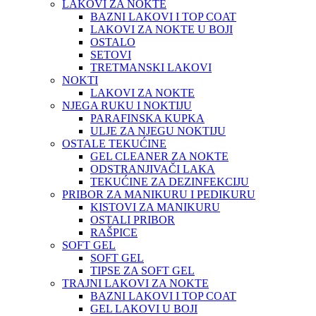
LAKOVI ZA NOKTE
BAZNI LAKOVI I TOP COAT
LAKOVI ZA NOKTE U BOJI
OSTALO
SETOVI
TRETMANSKI LAKOVI
NOKTI
LAKOVI ZA NOKTE
NJEGA RUKU I NOKTIJU
PARAFINSKA KUPKA
ULJE ZA NJEGU NOKTIJU
OSTALE TEKUĆINE
GEL CLEANER ZA NOKTE
ODSTRANJIVAČI LAKA
TEKUĆINE ZA DEZINFEKCIJU
PRIBOR ZA MANIKURU I PEDIKURU
KISTOVI ZA MANIKURU
OSTALI PRIBOR
RAŠPICE
SOFT GEL
SOFT GEL
TIPSE ZA SOFT GEL
TRAJNI LAKOVI ZA NOKTE
BAZNI LAKOVI I TOP COAT
GEL LAKOVI U BOJI