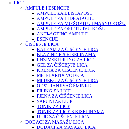
LICE
AMPULE I ESENCIJE
AMPULE ZA BLISTAVOST
AMPULE ZA HIDRATACIJU
AMPULE ZA MJEŠOVITU I MASNU KOŽU
AMPULE ZA OSJETLJIVU KOŽU
ANTI-AGEING AMPULE
ESENCIJE
ČIŠĆENJE LICA
BALZAM ZA ČIŠĆENJE LICA
BLAZINICE S KISELINAMA
ENZIMSKI PILING ZA LICE
GEL ZA ČIŠĆENJE LICA
KREMA ZA ČIŠĆENJE LICA
MICELARNA VODICA
MLIJEKO ZA ČIŠĆENJE LICA
ODSTRANJIVAČ ŠMINKE
PILING ZA LICE
PJENA ZA ČIŠĆENJE LICA
SAPUNI ZA LICE
TONIK ZA LICE
TONIK ZA LICE S KISELINAMA
ULJE ZA ČIŠĆENJE LICA
DODACI ZA MASAŽU LICA
DODACI ZA MASAŽU LICA