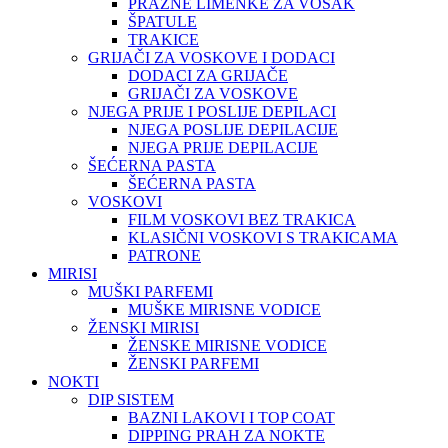
PRAZNE LIMENKE ZA VOSAK
ŠPATULE
TRAKICE
GRIJAČI ZA VOSKOVE I DODACI
DODACI ZA GRIJAČE
GRIJAČI ZA VOSKOVE
NJEGA PRIJE I POSLIJE DEPILACI
NJEGA POSLIJE DEPILACIJE
NJEGA PRIJE DEPILACIJE
ŠEĆERNA PASTA
ŠEĆERNA PASTA
VOSKOVI
FILM VOSKOVI BEZ TRAKICA
KLASIČNI VOSKOVI S TRAKICAMA
PATRONE
MIRISI
MUŠKI PARFEMI
MUŠKE MIRISNE VODICE
ŽENSKI MIRISI
ŽENSKE MIRISNE VODICE
ŽENSKI PARFEMI
NOKTI
DIP SISTEM
BAZNI LAKOVI I TOP COAT
DIPPING PRAH ZA NOKTE