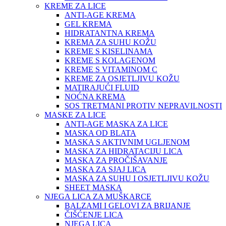
KREME ZA LICE
ANTI-AGE KREMA
GEL KREMA
HIDRATANTNA KREMA
KREMA ZA SUHU KOŽU
KREME S KISELINAMA
KREME S KOLAGENOM
KREME S VITAMINOM C
KREME ZA OSJETLJIVU KOŽU
MATIRAJUĆI FLUID
NOĆNA KREMA
SOS TRETMANI PROTIV NEPRAVILNOSTI
MASKE ZA LICE
ANTI-AGE MASKA ZA LICE
MASKA OD BLATA
MASKA S AKTIVNIM UGLJENOM
MASKA ZA HIDRATACIJU LICA
MASKA ZA PROČIŠAVANJE
MASKA ZA SJAJ LICA
MASKA ZA SUHU I OSJETLJIVU KOŽU
SHEET MASKA
NJEGA LICA ZA MUŠKARCE
BALZAMI I GELOVI ZA BRIJANJE
ČIŠĆENJE LICA
NJEGA LICA