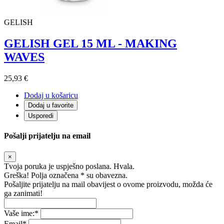
GELISH
GELISH GEL 15 ML - MAKING
WAVES
25,93 €
Dodaj u košaricu
Dodaj u favorite
Usporedi
Pošalji prijatelju na email
×
Tvoja poruka je uspješno poslana. Hvala.
Greška! Polja označena * su obavezna.
Pošaljite prijatelju na mail obavijest o ovome proizvodu, možda će
ga zanimati!
Vaše ime:
*
Email
*