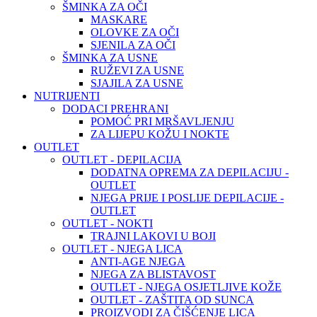
ŠMINKA ZA OČI
MASKARE
OLOVKE ZA OČI
SJENILA ZA OČI
ŠMINKA ZA USNE
RUŽEVI ZA USNE
SJAJILA ZA USNE
NUTRIJENTI
DODACI PREHRANI
POMOĆ PRI MRŠAVLJENJU
ZA LIJEPU KOŽU I NOKTE
OUTLET
OUTLET - DEPILACIJA
DODATNA OPREMA ZA DEPILACIJU -
OUTLET
NJEGA PRIJE I POSLIJE DEPILACIJE -
OUTLET
OUTLET - NOKTI
TRAJNI LAKOVI U BOJI
OUTLET - NJEGA LICA
ANTI-AGE NJEGA
NJEGA ZA BLISTAVOST
OUTLET - NJEGA OSJETLJIVE KOŽE
OUTLET - ZAŠTITA OD SUNCA
PROIZVODI ZA ČIŠĆENJE LICA