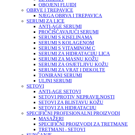
OBOJENI FLUIDI
OBRVE I TREPAVICE
NJEGA OBRVA I TREPAVICA
SERUMI ZA LICE
ANTI-AGE SERUMI
PROČIŠĆAVAJUĆI SERUMI
SERUMI S KISELINAMA
SERUMI S KOLAGENOM
SERUMI S VITAMINOM C
SERUMI ZA HIDRATACIJU LICA
SERUMI ZA MASNU KOŽU
SERUMI ZA OSJETLJIVU KOŽU
SERUMI ZA VRAT I DEKOLTE
TONIRANI SERUMI
ULJNI SERUMI
SETOVI
ANTI-AGE SETOVI
SETOVI PROTIV NEPRAVILNOSTI
SETOVI ZA BLISTAVU KOŽU
SETOVI ZA HIDRATACIJU
SPECIFIČNI PROFESIONALNI PROIZVODI
MASAŽERI
SPECIFIČNI PROIZVODI ZA TRETMANE
TRETMANI - SETOVI
SUNČANJE