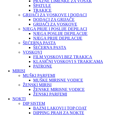
PRAZNE LIMENKE ZA VOSAK
ŠPATULE
TRAKICE
GRIJAČI ZA VOSKOVE I DODACI
DODACI ZA GRIJAČE
GRIJAČI ZA VOSKOVE
NJEGA PRIJE I POSLIJE DEPILACI
NJEGA POSLIJE DEPILACIJE
NJEGA PRIJE DEPILACIJE
ŠEĆERNA PASTA
ŠEĆERNA PASTA
VOSKOVI
FILM VOSKOVI BEZ TRAKICA
KLASIČNI VOSKOVI S TRAKICAMA
PATRONE
MIRISI
MUŠKI PARFEMI
MUŠKE MIRISNE VODICE
ŽENSKI MIRISI
ŽENSKE MIRISNE VODICE
ŽENSKI PARFEMI
NOKTI
DIP SISTEM
BAZNI LAKOVI I TOP COAT
DIPPING PRAH ZA NOKTE