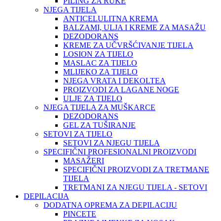
PILING ZA RUKE
NJEGA TIJELA
ANTICELULITNA KREMA
BALZAMI, ULJA I KREME ZA MASAŽU
DEZODORANS
KREME ZA UČVRŠĆIVANJE TIJELA
LOSION ZA TIJELO
MASLAC ZA TIJELO
MLIJEKO ZA TIJELO
NJEGA VRATA I DEKOLTEA
PROIZVODI ZA LAGANE NOGE
ULJE ZA TIJELO
NJEGA TIJELA ZA MUŠKARCE
DEZODORANS
GEL ZA TUŠIRANJE
SETOVI ZA TIJELO
SETOVI ZA NJEGU TIJELA
SPECIFIČNI PROFESIONALNI PROIZVODI
MASAŽERI
SPECIFIČNI PROIZVODI ZA TRETMANE
TIJELA
TRETMANI ZA NJEGU TIJELA - SETOVI
DEPILACIJA
DODATNA OPREMA ZA DEPILACIJU
PINCETE