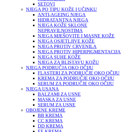
SETOVI
NJEGA PO TIPU KOŽE I UČINKU
ANTI-AGEING NJEGA
HIDRATANTNA NJEGA
NJEGA KOŽE SKLONE
NEPRAVILNOSTIMA
NJEGA MJEŠOVITE I MASNE KOŽE
NJEGA OSJETLJIVE KOŽE
NJEGA PROTIV CRVENILA
NJEGA PROTIV HIPERPIGMENTACIJA
NJEGA SUHE KOŽE
NJEGA ZA BLISTAVU KOŽU
NJEGA PODRUČJA OKO OČIJU
FLASTERI ZA PODRUČJE OKO OČIJU
KREMA ZA PODRUČJE OKO OČIJU
SERUM ZA PODRUČJE OKO OČIJU
NJEGA USANA
BALZAMI ZA USNE
MASKA ZA USNE
SERUM ZA USNE
OBOJENE KREME
BB KREMA
CC KREMA
DD KREMA
EE KREMA