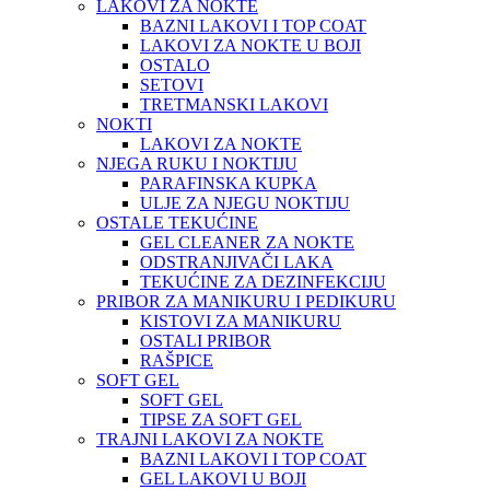
LAKOVI ZA NOKTE
BAZNI LAKOVI I TOP COAT
LAKOVI ZA NOKTE U BOJI
OSTALO
SETOVI
TRETMANSKI LAKOVI
NOKTI
LAKOVI ZA NOKTE
NJEGA RUKU I NOKTIJU
PARAFINSKA KUPKA
ULJE ZA NJEGU NOKTIJU
OSTALE TEKUĆINE
GEL CLEANER ZA NOKTE
ODSTRANJIVAČI LAKA
TEKUĆINE ZA DEZINFEKCIJU
PRIBOR ZA MANIKURU I PEDIKURU
KISTOVI ZA MANIKURU
OSTALI PRIBOR
RAŠPICE
SOFT GEL
SOFT GEL
TIPSE ZA SOFT GEL
TRAJNI LAKOVI ZA NOKTE
BAZNI LAKOVI I TOP COAT
GEL LAKOVI U BOJI