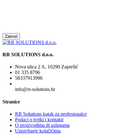
Zatvori
RR SOLUTIONS d.o.o.
Nova ulica 2 A, 10290 Zaprešić
01 335 8796
58337913996
info@rr-solutions.hr
Stranice
RR Solutions kutak za profesionalce
Podaci o tvrtki i kontakti
O proizvodima ili uslugama
Upravljanje kolačićima