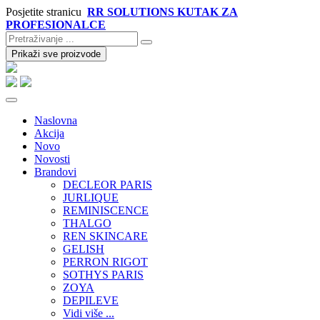
Posjetite stranicu
RR SOLUTIONS KUTAK ZA
PROFESIONALCE
Prikaži sve proizvode
Naslovna
Akcija
Novo
Novosti
Brandovi
DECLEOR PARIS
JURLIQUE
REMINISCENCE
THALGO
REN SKINCARE
GELISH
PERRON RIGOT
SOTHYS PARIS
ZOYA
DEPILEVE
Vidi više ...