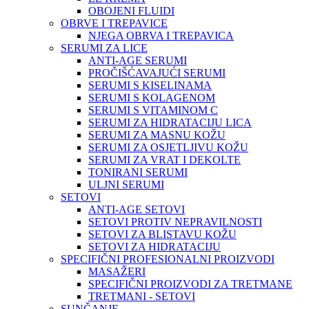
OBOJENI FLUIDI
OBRVE I TREPAVICE
NJEGA OBRVA I TREPAVICA
SERUMI ZA LICE
ANTI-AGE SERUMI
PROČIŠĆAVAJUĆI SERUMI
SERUMI S KISELINAMA
SERUMI S KOLAGENOM
SERUMI S VITAMINOM C
SERUMI ZA HIDRATACIJU LICA
SERUMI ZA MASNU KOŽU
SERUMI ZA OSJETLJIVU KOŽU
SERUMI ZA VRAT I DEKOLTE
TONIRANI SERUMI
ULJNI SERUMI
SETOVI
ANTI-AGE SETOVI
SETOVI PROTIV NEPRAVILNOSTI
SETOVI ZA BLISTAVU KOŽU
SETOVI ZA HIDRATACIJU
SPECIFIČNI PROFESIONALNI PROIZVODI
MASAŽERI
SPECIFIČNI PROIZVODI ZA TRETMANE
TRETMANI - SETOVI
SUNČANJE