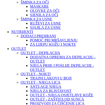
ŠMINKA ZA OČI
MASKARE
OLOVKE ZA OČI
SJENILA ZA OČI
ŠMINKA ZA USNE
RUŽEVI ZA USNE
SJAJILA ZA USNE
NUTRIJENTI
DODACI PREHRANI
POMOĆ PRI MRŠAVLJENJU
ZA LIJEPU KOŽU I NOKTE
OUTLET
OUTLET - DEPILACIJA
DODATNA OPREMA ZA DEPILACIJU -
OUTLET
NJEGA PRIJE I POSLIJE DEPILACIJE -
OUTLET
OUTLET - NOKTI
TRAJNI LAKOVI U BOJI
OUTLET - NJEGA LICA
ANTI-AGE NJEGA
NJEGA ZA BLISTAVOST
OUTLET - NJEGA OSJETLJIVE KOŽE
OUTLET - ZAŠTITA OD SUNCA
PROIZVODI ZA ČIŠĆENJE LICA