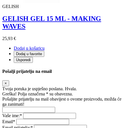
GELISH
GELISH GEL 15 ML - MAKING
WAVES
25,93 €
Dodaj u košaricu
Dodaj u favorite
Usporedi
Pošalji prijatelju na email
×
Tvoja poruka je uspješno poslana. Hvala.
Greška! Polja označena * su obavezna.
Pošaljite prijatelju na mail obavijest o ovome proizvodu, možda će
ga zanimati!
Vaše ime:
*
Email
*
Email prijatelja:
*