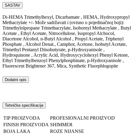
SASTAV
Di-HEMA Trimethylhexyl, Dicarbamate , HEMA, Hydroxypropyl
Methacrylate +/- Može sadržavati i (ovisno o pojedinačnoj boji):
Trimethylolpropane Trimethacrylate, Isobornyl Methacrylate , Butyl
Acetate , Ethyl Acetate, Nitrocellulose, Isopropyl Alchocol,
Diacetone Alcohol, n-Butyl Alcohol , Propyl Acetate, Triphenyl
Phosphate , Alcohol Denat., Camphor, Acetone, Isobutyl Acetate,
Trimethyl Pentanyl Diisobutyrate, p-Hydroxyanisole ,
Hydroquinone , Acrylic Acid, Hydroxycyclohexyl Phenyl Ketone,
Ethyl Trimethylbenzoyl Phenylphosphinate, p-Hydroxyanisole ,
Fluorescent Brightener 367, Mica, Synthetic Fluorphlogopite
Dodatni opis
Tehničke specifikacije
TIP PROIZVODA
PROFESIONALNI PROIZVOD
FINISH PROIZVODA
SHIMMER
BOJA LAKA
ROZE NIJANSE