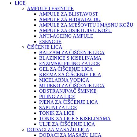
LICE
AMPULE I ESENCIJE
AMPULE ZA BLISTAVOST
AMPULE ZA HIDRATACIJU
AMPULE ZA MJEŠOVITU I MASNU KOŽU
AMPULE ZA OSJETLJIVU KOŽU
ANTI-AGEING AMPULE
ESENCIJE
ČIŠĆENJE LICA
BALZAM ZA ČIŠĆENJE LICA
BLAZINICE S KISELINAMA
ENZIMSKI PILING ZA LICE
GEL ZA ČIŠĆENJE LICA
KREMA ZA ČIŠĆENJE LICA
MICELARNA VODICA
MLIJEKO ZA ČIŠĆENJE LICA
ODSTRANJIVAČ ŠMINKE
PILING ZA LICE
PJENA ZA ČIŠĆENJE LICA
SAPUNI ZA LICE
TONIK ZA LICE
TONIK ZA LICE S KISELINAMA
ULJE ZA ČIŠĆENJE LICA
DODACI ZA MASAŽU LICA
DODACI ZA MASAŽU LICA