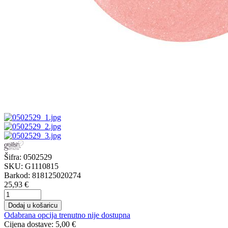
Šifra:
0502529
SKU:
G1110815
Barkod:
818125020274
25,93 €
Dodaj u košaricu
Odabrana opcija trenutno nije dostupna
Cijena dostave:
5,00 €