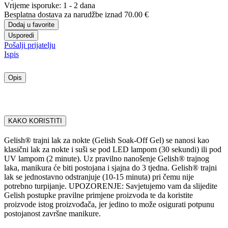
Vrijeme isporuke:
1 - 2 dana
Besplatna dostava
za narudžbe iznad 70.00 €
Dodaj u favorite
Usporedi
Pošalji prijatelju
Ispis
Opis
KAKO KORISTITI
Gelish® trajni lak za nokte (Gelish Soak-Off Gel) se nanosi kao
klasični lak za nokte i suši se pod LED lampom (30 sekundi) ili pod
UV lampom (2 minute). Uz pravilno nanošenje Gelish® trajnog
laka, manikura će biti postojana i sjajna do 3 tjedna. Gelish® trajni
lak se jednostavno odstranjuje (10-15 minuta) pri čemu nije
potrebno turpijanje. UPOZORENJE: Savjetujemo vam da slijedite
Gelish postupke pravilne primjene proizvoda te da koristite
proizvode istog proizvođača, jer jedino to može osigurati potpunu
postojanost završne manikure.