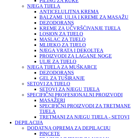
PILING ZA RUKE
NJEGA TIJELA
ANTICELULITNA KREMA
BALZAMI, ULJA I KREME ZA MASAŽU
DEZODORANS
KREME ZA UČVRŠĆIVANJE TIJELA
LOSION ZA TIJELO
MASLAC ZA TIJELO
MLIJEKO ZA TIJELO
NJEGA VRATA I DEKOLTEA
PROIZVODI ZA LAGANE NOGE
ULJE ZA TIJELO
NJEGA TIJELA ZA MUŠKARCE
DEZODORANS
GEL ZA TUŠIRANJE
SETOVI ZA TIJELO
SETOVI ZA NJEGU TIJELA
SPECIFIČNI PROFESIONALNI PROIZVODI
MASAŽERI
SPECIFIČNI PROIZVODI ZA TRETMANE
TIJELA
TRETMANI ZA NJEGU TIJELA - SETOVI
DEPILACIJA
DODATNA OPREMA ZA DEPILACIJU
PINCETE