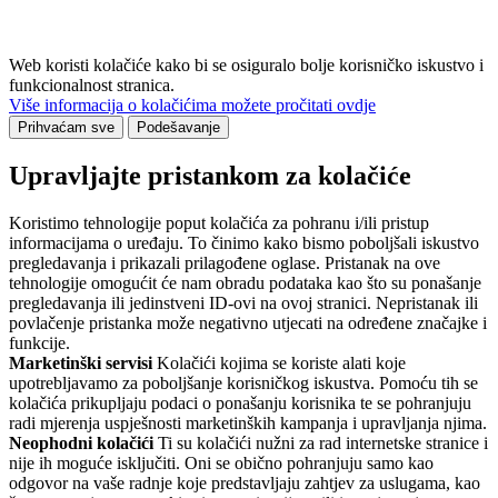
Web koristi kolačiće kako bi se osiguralo bolje korisničko iskustvo i
funkcionalnost stranica.
Više informacija o kolačićima možete pročitati ovdje
Prihvaćam sve
Podešavanje
Upravljajte pristankom za kolačiće
Koristimo tehnologije poput kolačića za pohranu i/ili pristup
informacijama o uređaju. To činimo kako bismo poboljšali iskustvo
pregledavanja i prikazali prilagođene oglase. Pristanak na ove
tehnologije omogućit će nam obradu podataka kao što su ponašanje
pregledavanja ili jedinstveni ID-ovi na ovoj stranici. Nepristanak ili
povlačenje pristanka može negativno utjecati na određene značajke i
funkcije.
Marketinški servisi
Kolačići kojima se koriste alati koje
upotrebljavamo za poboljšanje korisničkog iskustva. Pomoću tih se
kolačića prikupljaju podaci o ponašanju korisnika te se pohranjuju
radi mjerenja uspješnosti marketinških kampanja i upravljanja njima.
Neophodni kolačići
Ti su kolačići nužni za rad internetske stranice i
nije ih moguće isključiti. Oni se obično pohranjuju samo kao
odgovor na vaše radnje koje predstavljaju zahtjev za uslugama, kao