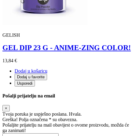
GELISH
GEL DIP 23 G - ANIME-ZING COLOR!
13,84 €
Dodaj u košaricu
Dodaj u favorite
Usporedi
Pošalji prijatelju na email
×
Tvoja poruka je uspješno poslana. Hvala.
Greška! Polja označena * su obavezna.
Pošaljite prijatelju na mail obavijest o ovome proizvodu, možda će
ga zanimati!