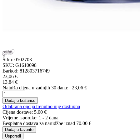
Šifra:
0502703
SKU:
G1610098
Barkod:
812803716749
23,06 €
13,84 €
Najniža cijena u zadnjih 30 dana:
23,06 €
Dodaj u košaricu
Odabrana opcija trenutno nije dostupna
Cijena dostave:
5,00 €
Vrijeme isporuke:
1 - 2 dana
Besplatna dostava
za narudžbe iznad 70.00 €
Dodaj u favorite
Usporedi