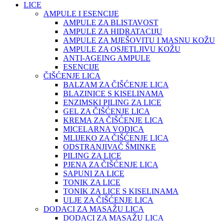
LICE
AMPULE I ESENCIJE
AMPULE ZA BLISTAVOST
AMPULE ZA HIDRATACIJU
AMPULE ZA MJEŠOVITU I MASNU KOŽU
AMPULE ZA OSJETLJIVU KOŽU
ANTI-AGEING AMPULE
ESENCIJE
ČIŠĆENJE LICA
BALZAM ZA ČIŠĆENJE LICA
BLAZINICE S KISELINAMA
ENZIMSKI PILING ZA LICE
GEL ZA ČIŠĆENJE LICA
KREMA ZA ČIŠĆENJE LICA
MICELARNA VODICA
MLIJEKO ZA ČIŠĆENJE LICA
ODSTRANJIVAČ ŠMINKE
PILING ZA LICE
PJENA ZA ČIŠĆENJE LICA
SAPUNI ZA LICE
TONIK ZA LICE
TONIK ZA LICE S KISELINAMA
ULJE ZA ČIŠĆENJE LICA
DODACI ZA MASAŽU LICA
DODACI ZA MASAŽU LICA