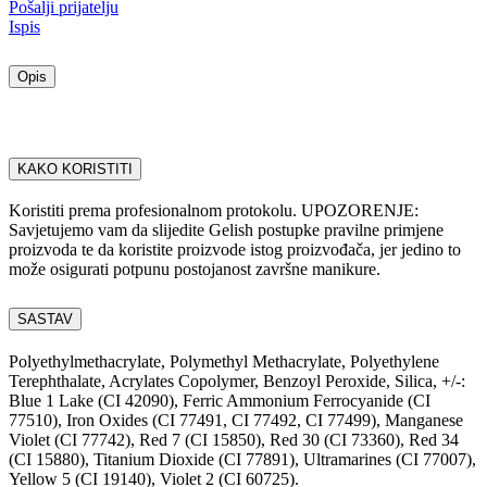
Pošalji prijatelju
Ispis
Opis
KAKO KORISTITI
Koristiti prema profesionalnom protokolu. UPOZORENJE:
Savjetujemo vam da slijedite Gelish postupke pravilne primjene
proizvoda te da koristite proizvode istog proizvođača, jer jedino to
može osigurati potpunu postojanost završne manikure.
SASTAV
Polyethylmethacrylate, Polymethyl Methacrylate, Polyethylene
Terephthalate, Acrylates Copolymer, Benzoyl Peroxide, Silica, +/-:
Blue 1 Lake (CI 42090), Ferric Ammonium Ferrocyanide (CI
77510), Iron Oxides (CI 77491, CI 77492, CI 77499), Manganese
Violet (CI 77742), Red 7 (CI 15850), Red 30 (CI 73360), Red 34
(CI 15880), Titanium Dioxide (CI 77891), Ultramarines (CI 77007),
Yellow 5 (CI 19140), Violet 2 (CI 60725).