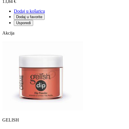
13,84 €
Dodaj u košaricu
Dodaj u favorite
Usporedi
Akcija
GELISH