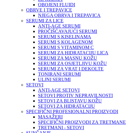
OBOJENI FLUIDI
OBRVE I TREPAVICE
NJEGA OBRVA I TREPAVICA
SERUMI ZA LICE
ANTI-AGE SERUMI
PROČIŠĆAVAJUĆI SERUMI
SERUMI S KISELINAMA
SERUMI S KOLAGENOM
SERUMI S VITAMINOM C
SERUMI ZA HIDRATACIJU LICA
SERUMI ZA MASNU KOŽU
SERUMI ZA OSJETLJIVU KOŽU
SERUMI ZA VRAT I DEKOLTE
TONIRANI SERUMI
ULJNI SERUMI
SETOVI
ANTI-AGE SETOVI
SETOVI PROTIV NEPRAVILNOSTI
SETOVI ZA BLISTAVU KOŽU
SETOVI ZA HIDRATACIJU
SPECIFIČNI PROFESIONALNI PROIZVODI
MASAŽERI
SPECIFIČNI PROIZVODI ZA TRETMANE
TRETMANI - SETOVI
SUNČANJE