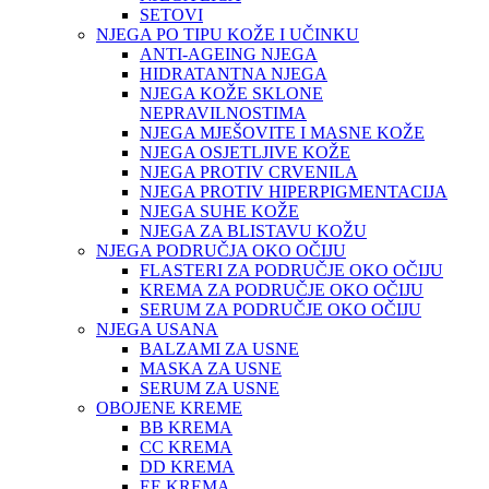
SETOVI
NJEGA PO TIPU KOŽE I UČINKU
ANTI-AGEING NJEGA
HIDRATANTNA NJEGA
NJEGA KOŽE SKLONE
NEPRAVILNOSTIMA
NJEGA MJEŠOVITE I MASNE KOŽE
NJEGA OSJETLJIVE KOŽE
NJEGA PROTIV CRVENILA
NJEGA PROTIV HIPERPIGMENTACIJA
NJEGA SUHE KOŽE
NJEGA ZA BLISTAVU KOŽU
NJEGA PODRUČJA OKO OČIJU
FLASTERI ZA PODRUČJE OKO OČIJU
KREMA ZA PODRUČJE OKO OČIJU
SERUM ZA PODRUČJE OKO OČIJU
NJEGA USANA
BALZAMI ZA USNE
MASKA ZA USNE
SERUM ZA USNE
OBOJENE KREME
BB KREMA
CC KREMA
DD KREMA
EE KREMA