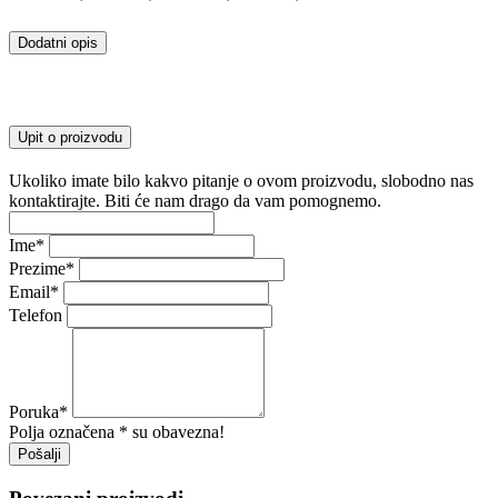
Dodatni opis
Upit o proizvodu
Ukoliko imate bilo kakvo pitanje o ovom proizvodu, slobodno nas
kontaktirajte. Biti će nam drago da vam pomognemo.
Ime
*
Prezime
*
Email
*
Telefon
Poruka
*
Polja označena * su obavezna!
Pošalji