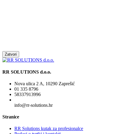
Zatvori
RR SOLUTIONS d.o.o.
Nova ulica 2 A, 10290 Zaprešić
01 335 8796
58337913996
info@rr-solutions.hr
Stranice
RR Solutions kutak za profesionalce
Podaci o tvrtki i kontakti