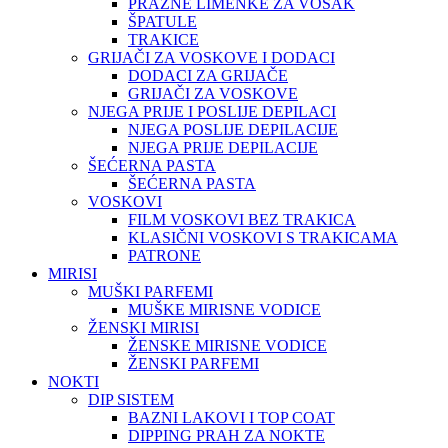
PRAZNE LIMENKE ZA VOSAK
ŠPATULE
TRAKICE
GRIJAČI ZA VOSKOVE I DODACI
DODACI ZA GRIJAČE
GRIJAČI ZA VOSKOVE
NJEGA PRIJE I POSLIJE DEPILACI
NJEGA POSLIJE DEPILACIJE
NJEGA PRIJE DEPILACIJE
ŠEĆERNA PASTA
ŠEĆERNA PASTA
VOSKOVI
FILM VOSKOVI BEZ TRAKICA
KLASIČNI VOSKOVI S TRAKICAMA
PATRONE
MIRISI
MUŠKI PARFEMI
MUŠKE MIRISNE VODICE
ŽENSKI MIRISI
ŽENSKE MIRISNE VODICE
ŽENSKI PARFEMI
NOKTI
DIP SISTEM
BAZNI LAKOVI I TOP COAT
DIPPING PRAH ZA NOKTE