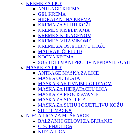
KREME ZA LICE
ANTI-AGE KREMA
GEL KREMA
HIDRATANTNA KREMA
KREMA ZA SUHU KOŽU
KREME S KISELINAMA
KREME S KOLAGENOM
KREME S VITAMINOM C
KREME ZA OSJETLJIVU KOŽU
MATIRAJUĆI FLUID
NOĆNA KREMA
SOS TRETMANI PROTIV NEPRAVILNOSTI
MASKE ZA LICE
ANTI-AGE MASKA ZA LICE
MASKA OD BLATA
MASKA S AKTIVNIM UGLJENOM
MASKA ZA HIDRATACIJU LICA
MASKA ZA PROČIŠAVANJE
MASKA ZA SJAJ LICA
MASKA ZA SUHU I OSJETLJIVU KOŽU
SHEET MASKA
NJEGA LICA ZA MUŠKARCE
BALZAMI I GELOVI ZA BRIJANJE
ČIŠĆENJE LICA
NJEGA LICA