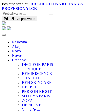
Posjetite stranicu
RR SOLUTIONS KUTAK ZA
PROFESIONALCE
Prikaži sve proizvode
Naslovna
Akcija
Novo
Novosti
Brandovi
DECLEOR PARIS
JURLIQUE
REMINISCENCE
THALGO
REN SKINCARE
GELISH
PERRON RIGOT
SOTHYS PARIS
ZOYA
DEPILEVE
Vidi više ...