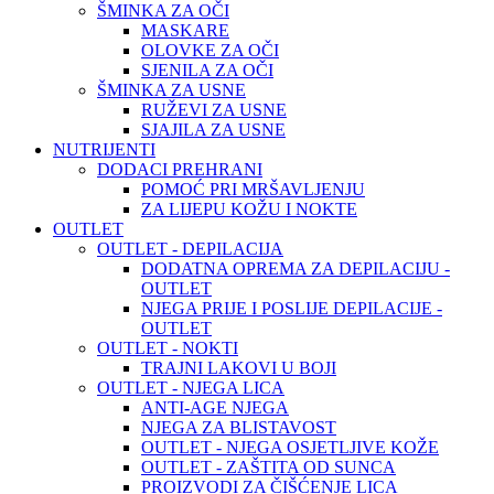
ŠMINKA ZA OČI
MASKARE
OLOVKE ZA OČI
SJENILA ZA OČI
ŠMINKA ZA USNE
RUŽEVI ZA USNE
SJAJILA ZA USNE
NUTRIJENTI
DODACI PREHRANI
POMOĆ PRI MRŠAVLJENJU
ZA LIJEPU KOŽU I NOKTE
OUTLET
OUTLET - DEPILACIJA
DODATNA OPREMA ZA DEPILACIJU -
OUTLET
NJEGA PRIJE I POSLIJE DEPILACIJE -
OUTLET
OUTLET - NOKTI
TRAJNI LAKOVI U BOJI
OUTLET - NJEGA LICA
ANTI-AGE NJEGA
NJEGA ZA BLISTAVOST
OUTLET - NJEGA OSJETLJIVE KOŽE
OUTLET - ZAŠTITA OD SUNCA
PROIZVODI ZA ČIŠĆENJE LICA