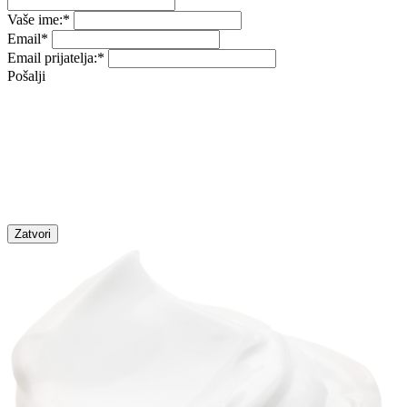
Vaše ime:
*
Email
*
Email prijatelja:
*
Pošalji
Zatvori