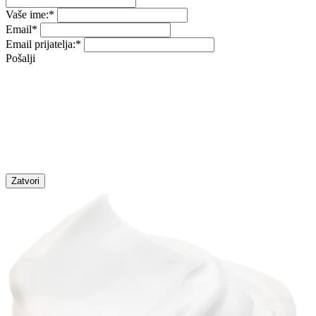
Vaše ime:
*
Email
*
Email prijatelja:
*
Pošalji
Zatvori