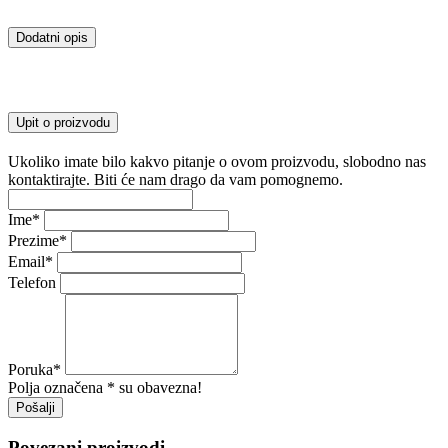
Dodatni opis
Upit o proizvodu
Ukoliko imate bilo kakvo pitanje o ovom proizvodu, slobodno nas
kontaktirajte. Biti će nam drago da vam pomognemo.
Ime
*
Prezime
*
Email
*
Telefon
Poruka
*
Polja označena * su obavezna!
Pošalji
Povezani proizvodi