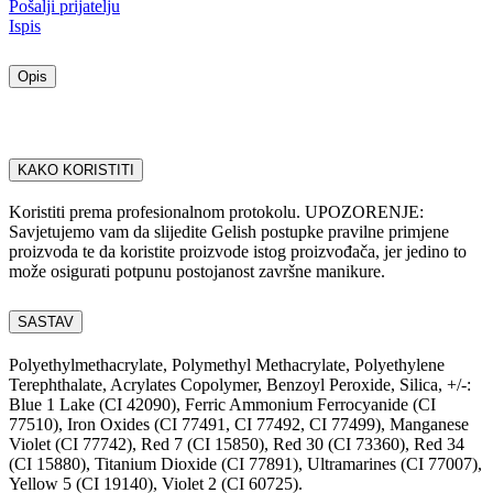
Pošalji prijatelju
Ispis
Opis
KAKO KORISTITI
Koristiti prema profesionalnom protokolu. UPOZORENJE:
Savjetujemo vam da slijedite Gelish postupke pravilne primjene
proizvoda te da koristite proizvode istog proizvođača, jer jedino to
može osigurati potpunu postojanost završne manikure.
SASTAV
Polyethylmethacrylate, Polymethyl Methacrylate, Polyethylene
Terephthalate, Acrylates Copolymer, Benzoyl Peroxide, Silica, +/-:
Blue 1 Lake (CI 42090), Ferric Ammonium Ferrocyanide (CI
77510), Iron Oxides (CI 77491, CI 77492, CI 77499), Manganese
Violet (CI 77742), Red 7 (CI 15850), Red 30 (CI 73360), Red 34
(CI 15880), Titanium Dioxide (CI 77891), Ultramarines (CI 77007),
Yellow 5 (CI 19140), Violet 2 (CI 60725).