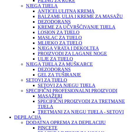
PILING ZA RUKE
NJEGA TIJELA
ANTICELULITNA KREMA
BALZAMI, ULJA I KREME ZA MASAŽU
DEZODORANS
KREME ZA UČVRŠĆIVANJE TIJELA
LOSION ZA TIJELO
MASLAC ZA TIJELO
MLIJEKO ZA TIJELO
NJEGA VRATA I DEKOLTEA
PROIZVODI ZA LAGANE NOGE
ULJE ZA TIJELO
NJEGA TIJELA ZA MUŠKARCE
DEZODORANS
GEL ZA TUŠIRANJE
SETOVI ZA TIJELO
SETOVI ZA NJEGU TIJELA
SPECIFIČNI PROFESIONALNI PROIZVODI
MASAŽERI
SPECIFIČNI PROIZVODI ZA TRETMANE
TIJELA
TRETMANI ZA NJEGU TIJELA - SETOVI
DEPILACIJA
DODATNA OPREMA ZA DEPILACIJU
PINCETE