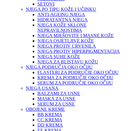
SETOVI
NJEGA PO TIPU KOŽE I UČINKU
ANTI-AGEING NJEGA
HIDRATANTNA NJEGA
NJEGA KOŽE SKLONE
NEPRAVILNOSTIMA
NJEGA MJEŠOVITE I MASNE KOŽE
NJEGA OSJETLJIVE KOŽE
NJEGA PROTIV CRVENILA
NJEGA PROTIV HIPERPIGMENTACIJA
NJEGA SUHE KOŽE
NJEGA ZA BLISTAVU KOŽU
NJEGA PODRUČJA OKO OČIJU
FLASTERI ZA PODRUČJE OKO OČIJU
KREMA ZA PODRUČJE OKO OČIJU
SERUM ZA PODRUČJE OKO OČIJU
NJEGA USANA
BALZAMI ZA USNE
MASKA ZA USNE
SERUM ZA USNE
OBOJENE KREME
BB KREMA
CC KREMA
DD KREMA
EE KREMA