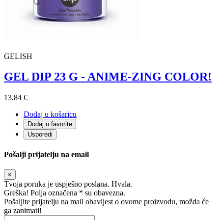
GELISH
GEL DIP 23 G - ANIME-ZING COLOR!
13,84 €
Dodaj u košaricu
Dodaj u favorite
Usporedi
Pošalji prijatelju na email
×
Tvoja poruka je uspješno poslana. Hvala.
Greška! Polja označena * su obavezna.
Pošaljite prijatelju na mail obavijest o ovome proizvodu, možda će
ga zanimati!