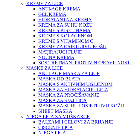
KREME ZA LICE
ANTI-AGE KREMA
GEL KREMA
HIDRATANTNA KREMA
KREMA ZA SUHU KOŽU
KREME S KISELINAMA
KREME S KOLAGENOM
KREME S VITAMINOM C
KREME ZA OSJETLJIVU KOŽU
MATIRAJUĆI FLUID
NOĆNA KREMA
SOS TRETMANI PROTIV NEPRAVILNOSTI
MASKE ZA LICE
ANTI-AGE MASKA ZA LICE
MASKA OD BLATA
MASKA S AKTIVNIM UGLJENOM
MASKA ZA HIDRATACIJU LICA
MASKA ZA PROČIŠAVANJE
MASKA ZA SJAJ LICA
MASKA ZA SUHU I OSJETLJIVU KOŽU
SHEET MASKA
NJEGA LICA ZA MUŠKARCE
BALZAMI I GELOVI ZA BRIJANJE
ČIŠĆENJE LICA
NJEGA LICA