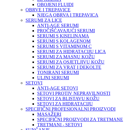
OBOJENI FLUIDI
OBRVE I TREPAVICE
NJEGA OBRVA I TREPAVICA
SERUMI ZA LICE
ANTI-AGE SERUMI
PROČIŠĆAVAJUĆI SERUMI
SERUMI S KISELINAMA
SERUMI S KOLAGENOM
SERUMI S VITAMINOM C
SERUMI ZA HIDRATACIJU LICA
SERUMI ZA MASNU KOŽU
SERUMI ZA OSJETLJIVU KOŽU
SERUMI ZA VRAT I DEKOLTE
TONIRANI SERUMI
ULJNI SERUMI
SETOVI
ANTI-AGE SETOVI
SETOVI PROTIV NEPRAVILNOSTI
SETOVI ZA BLISTAVU KOŽU
SETOVI ZA HIDRATACIJU
SPECIFIČNI PROFESIONALNI PROIZVODI
MASAŽERI
SPECIFIČNI PROIZVODI ZA TRETMANE
TRETMANI - SETOVI
SUNČANJE