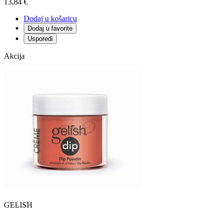
13,84 €
Dodaj u košaricu
Dodaj u favorite
Usporedi
Akcija
GELISH