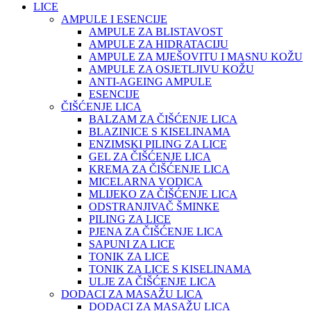
LICE
AMPULE I ESENCIJE
AMPULE ZA BLISTAVOST
AMPULE ZA HIDRATACIJU
AMPULE ZA MJEŠOVITU I MASNU KOŽU
AMPULE ZA OSJETLJIVU KOŽU
ANTI-AGEING AMPULE
ESENCIJE
ČIŠĆENJE LICA
BALZAM ZA ČIŠĆENJE LICA
BLAZINICE S KISELINAMA
ENZIMSKI PILING ZA LICE
GEL ZA ČIŠĆENJE LICA
KREMA ZA ČIŠĆENJE LICA
MICELARNA VODICA
MLIJEKO ZA ČIŠĆENJE LICA
ODSTRANJIVAČ ŠMINKE
PILING ZA LICE
PJENA ZA ČIŠĆENJE LICA
SAPUNI ZA LICE
TONIK ZA LICE
TONIK ZA LICE S KISELINAMA
ULJE ZA ČIŠĆENJE LICA
DODACI ZA MASAŽU LICA
DODACI ZA MASAŽU LICA