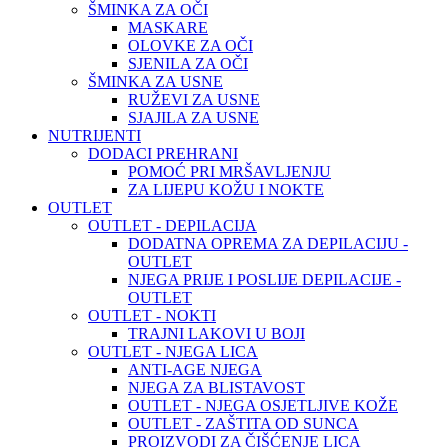
ŠMINKA ZA OČI
MASKARE
OLOVKE ZA OČI
SJENILA ZA OČI
ŠMINKA ZA USNE
RUŽEVI ZA USNE
SJAJILA ZA USNE
NUTRIJENTI
DODACI PREHRANI
POMOĆ PRI MRŠAVLJENJU
ZA LIJEPU KOŽU I NOKTE
OUTLET
OUTLET - DEPILACIJA
DODATNA OPREMA ZA DEPILACIJU -
OUTLET
NJEGA PRIJE I POSLIJE DEPILACIJE -
OUTLET
OUTLET - NOKTI
TRAJNI LAKOVI U BOJI
OUTLET - NJEGA LICA
ANTI-AGE NJEGA
NJEGA ZA BLISTAVOST
OUTLET - NJEGA OSJETLJIVE KOŽE
OUTLET - ZAŠTITA OD SUNCA
PROIZVODI ZA ČIŠĆENJE LICA