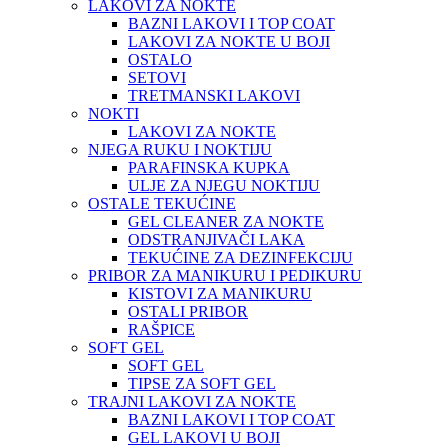
LAKOVI ZA NOKTE
BAZNI LAKOVI I TOP COAT
LAKOVI ZA NOKTE U BOJI
OSTALO
SETOVI
TRETMANSKI LAKOVI
NOKTI
LAKOVI ZA NOKTE
NJEGA RUKU I NOKTIJU
PARAFINSKA KUPKA
ULJE ZA NJEGU NOKTIJU
OSTALE TEKUĆINE
GEL CLEANER ZA NOKTE
ODSTRANJIVAČI LAKA
TEKUĆINE ZA DEZINFEKCIJU
PRIBOR ZA MANIKURU I PEDIKURU
KISTOVI ZA MANIKURU
OSTALI PRIBOR
RAŠPICE
SOFT GEL
SOFT GEL
TIPSE ZA SOFT GEL
TRAJNI LAKOVI ZA NOKTE
BAZNI LAKOVI I TOP COAT
GEL LAKOVI U BOJI