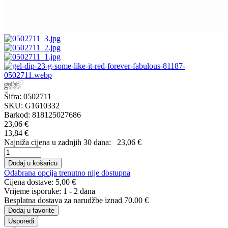
Šifra:
0502711
SKU:
G1610332
Barkod:
818125027686
23,06 €
13,84 €
Najniža cijena u zadnjih 30 dana:
23,06 €
Dodaj u košaricu
Odabrana opcija trenutno nije dostupna
Cijena dostave:
5,00 €
Vrijeme isporuke:
1 - 2 dana
Besplatna dostava
za narudžbe iznad 70.00 €
Dodaj u favorite
Usporedi