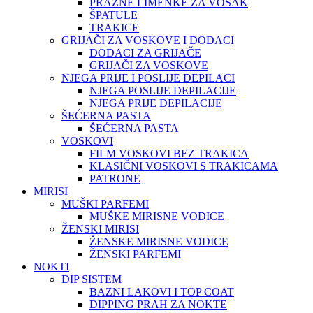
PRAZNE LIMENKE ZA VOSAK
ŠPATULE
TRAKICE
GRIJAČI ZA VOSKOVE I DODACI
DODACI ZA GRIJAČE
GRIJAČI ZA VOSKOVE
NJEGA PRIJE I POSLIJE DEPILACI
NJEGA POSLIJE DEPILACIJE
NJEGA PRIJE DEPILACIJE
ŠEĆERNA PASTA
ŠEĆERNA PASTA
VOSKOVI
FILM VOSKOVI BEZ TRAKICA
KLASIČNI VOSKOVI S TRAKICAMA
PATRONE
MIRISI
MUŠKI PARFEMI
MUŠKE MIRISNE VODICE
ŽENSKI MIRISI
ŽENSKE MIRISNE VODICE
ŽENSKI PARFEMI
NOKTI
DIP SISTEM
BAZNI LAKOVI I TOP COAT
DIPPING PRAH ZA NOKTE