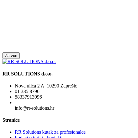
Zatvori
RR SOLUTIONS d.o.o.
Nova ulica 2 A, 10290 Zaprešić
01 335 8796
58337913996
info@rr-solutions.hr
Stranice
RR Solutions kutak za profesionalce
Podaci o tvrtki i kontakti