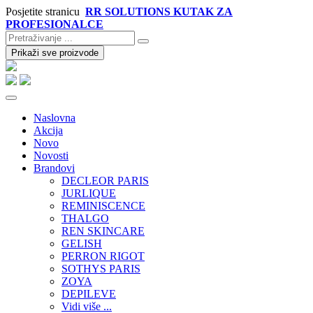
Posjetite stranicu
RR SOLUTIONS KUTAK ZA
PROFESIONALCE
Prikaži sve proizvode
Naslovna
Akcija
Novo
Novosti
Brandovi
DECLEOR PARIS
JURLIQUE
REMINISCENCE
THALGO
REN SKINCARE
GELISH
PERRON RIGOT
SOTHYS PARIS
ZOYA
DEPILEVE
Vidi više ...